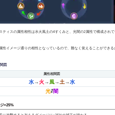
スティスの属性相性は水火風土の4すくみと、光闇の2属性で構成されて
属性イメージ通りの相性となっているので、難なく覚えることができる
関図
属性相関図
水
→
火
→
風
→
土
→
水
光
⇄
闇
ジ+25%
手に攻撃すると与えるダメージに+25%の補正が掛かる。