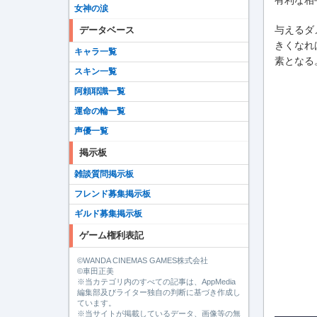
女神の涙
与えるダ
データベース
きくなれ
キャラ一覧
素となる
スキン一覧
阿頼耶識一覧
運命の輪一覧
声優一覧
掲示板
雑談質問掲示板
フレンド募集掲示板
ギルド募集掲示板
ゲーム権利表記
©️WANDA CINEMAS GAMES株式会社
©️車田正美
※当カテゴリ内のすべての記事は、AppMedia
編集部及びライター独自の判断に基づき作成し
ています。
※当サイトが掲載しているデータ、画像等の無