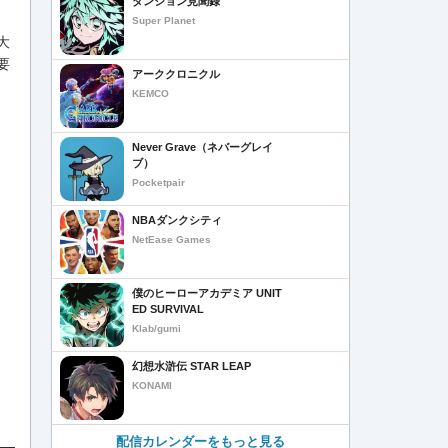
ダンジョン見聞録
Super Planet
大
要
アーククロニクル
KEMCO
Never Grave（ネバーグレイ
ブ）
Pocketpair
NBAダンクシティ
NetEase Games
僕のヒーローアカデミア UNIT
ED SURVIVAL
Klab/gumi
幻想水滸伝 STAR LEAP
KONAMI
配信カレンダーをもっと見る