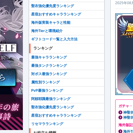
2025年08
聖衣強化優先度ランキング
星宿おすすめキャラランキング
海外版実装キャラと性能
海外Tierと環境紹介
ギフトコード一覧と入力方法
ランキング
最強キャラランキング
最強タンクランキング
対ボス最強ランキング
属性別ランキング
PvP最強ランキング
阿頼耶識最強ランキング
ガチャ・
聖衣強化優先度ランキング
神聖
星宿おすすめキャラランキング
神聖
リセマラランキング
海外版記
海外T
お役立ち情報