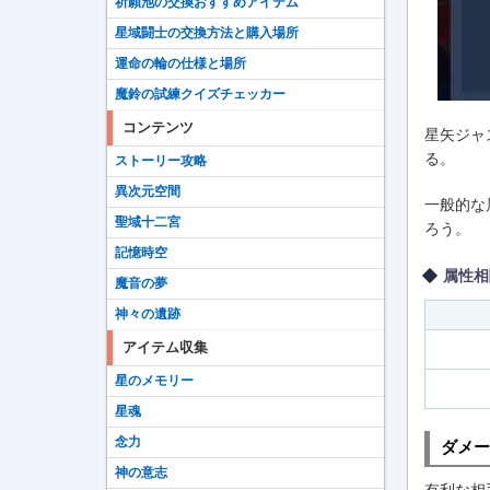
祈願池の交換おすすめアイテム
星域闘士の交換方法と購入場所
運命の輪の仕様と場所
魔鈴の試練クイズチェッカー
コンテンツ
星矢ジャ
る。
ストーリー攻略
異次元空間
一般的な
聖域十二宮
ろう。
記憶時空
属性相
魔音の夢
神々の遺跡
アイテム収集
星のメモリー
星魂
念力
ダメー
神の意志
有利な相