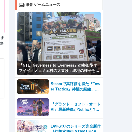
最新ゲームニュース
いま
際
『NTE: Neverness to Everness』の参加型オ
フイベ「メェメェ村の大冒険」現地の様子をレ
ポ！ミニゲームやコスプレイヤー撮影など盛り
だくさん！
Steamで高評価を得た『Tow
er Tactics』待望の続編、『T
ower Tactics 2』2026年第3
四半期に早期アクセス開始
『グランド・セフト・オート
VI』最新映像がNetflixとYou
Tubeに8月27日登場！
14年ぶりのシリーズ完全新作
『幻想水滸伝 STAR LEAP』