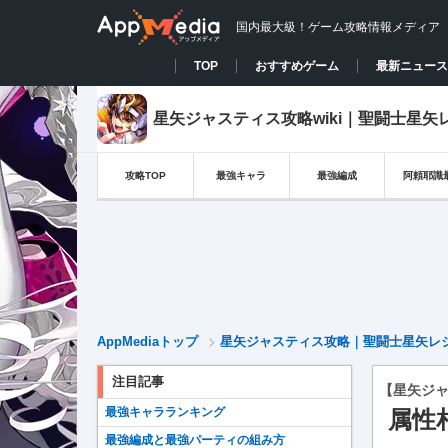
国内最大級！ゲーム攻略情報メディア
TOP
おすすめゲーム
最新ニュース
星矢ジャスティス攻略wiki｜聖闘士星
攻略TOP
最強キャラ
最強編成
阿頼耶識
AppMediaトップ
星矢ジャスティス攻略｜聖闘士星矢レ
注目記事
【星矢ジ
最強キャラランキング
属性
最強編成と最強パーティの組み方