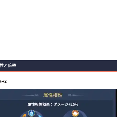
性と倍率
み+2