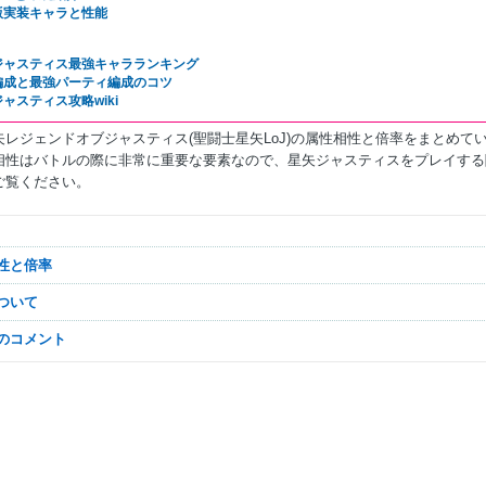
版実装キャラと性能
ジャスティス最強キャラランキング
編成と最強パーティ編成のコツ
ャスティス攻略wiki
矢レジェンドオブジャスティス(聖闘士星矢LoJ)の属性相性と倍率をまとめて
相性はバトルの際に非常に重要な要素なので、星矢ジャスティスをプレイする
ご覧ください。
相性と倍率
について
なのコメント