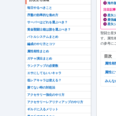
海外
毎日やるべきこと
注目記事
序盤の効率的な進め方
星矢
最強
サーバーはどれを選ぶべき？
星矢ジ
黄金聖闘士箱は誰を選ぶべき？
聖闘士星
バトルシステムまとめ
す。属性
の参考に
編成のやり方とコツ
属性相性まとめ
目次
ガチャ演出まとめ
属性
ランクアップの必要数
属性
エサにしてもいいキャラ
低レアキャラは使える？
みん
勝てない時の対処法
アクセサリー強化のやり方
アクセサリーレアリティアップのやり方
ギルドに入るメリット