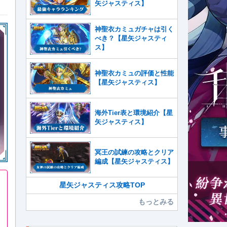
矢ジャスティス】
神聖衣カミュガチャは引く
べき？【星矢ジャスティ
ス】
神聖衣カミュの評価と性能
【星矢ジャスティス】
海外Tier表と環境紹介【星
矢ジャスティス】
冥王の試練の攻略とクリア
編成【星矢ジャスティス】
星矢ジャスティス攻略TOP
もっとみる