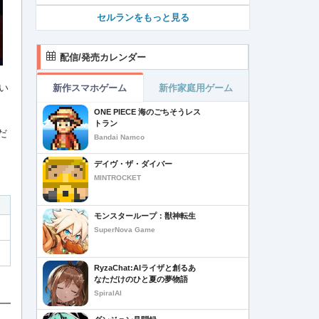
セルランをもっと見る
配信/発売カレンダー
い
新作スマホゲーム
新作家庭用ゲーム
ONE PIECE 海のごちそうレス
トラン
だ
Bandai Namco
デイヴ・ザ・ダイバー
MINTROCKET
モンスターループ：獣神転生
SuperNova Game
RyzaChat:AIライザと創るあ
なただけのひと夏の夢物語
SpiralAI