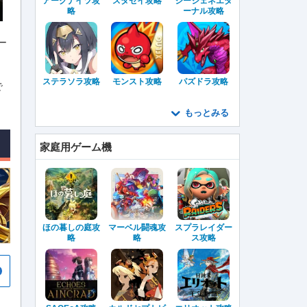
アークナイツ攻
スタセイ攻略
ジージェネエタ
略
ーナル攻略
ー
ステラソラ攻略
モンスト攻略
パズドラ攻略
で
もっとみる
家庭用ゲーム機
ほの暮しの庭攻
マーベル闘魂攻
スプラレイダー
略
略
ス攻略