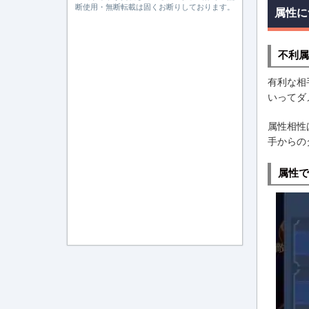
断使用・無断転載は固くお断りしております。
属性に
不利属
有利な相
いってダ
属性相性
手からの
属性で