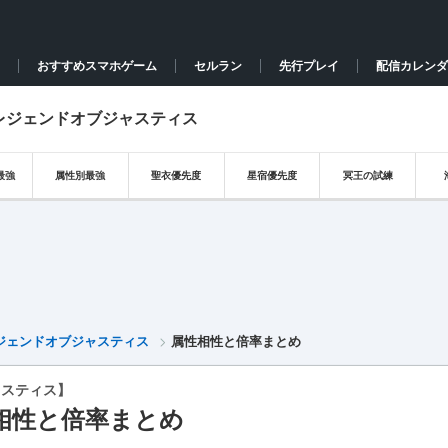
おすすめスマホゲーム
セルラン
先行プレイ
配信カレンダ
矢レジェンドオブジャスティス
最強
属性別最強
聖衣優先度
星宿優先度
冥王の試練
ジェンドオブジャスティス
属性相性と倍率まとめ
ャスティス】
相性と倍率まとめ