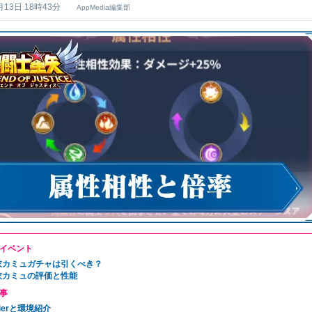
月13日 18時43分
AppMedia編集部
イベント
衣カミュガチャは引くべき？
衣カミュの評価と性能
事
ierと環境紹介