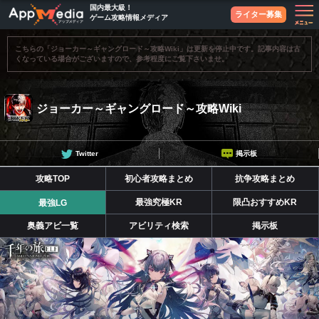
国内最大級！
ライター募集
ゲーム攻略情報メディア
こちらの「ジョーカー～ギャングロード～攻略Wiki」は更新を停止中です。記事内容は古
くなっている場合がございますので、参考程度にご覧下さいませ。
ジョーカー～ギャングロード～攻略Wiki
Twitter
掲示板
攻略TOP
初心者攻略まとめ
抗争攻略まとめ
最強究極KR
限凸おすすめKR
最強LG
奥義アビ一覧
アビリティ検索
掲示板