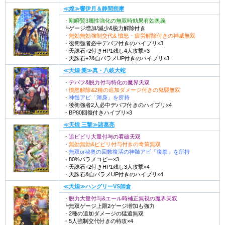
≪煌≫響伊月＆静間朔摩
・
剛瞬賢3属性強化の無双時効果有効奥義
┗ゲージ増加/減少&脱力解除付き
・
無効無効強制交代& 憤怒・疲労解除付きの神威無双
・後衛強者必中デバフ付きのハイブリ×3
・天誅石+2付きHP1残し4人攻撃×3
・天誅石+2&自パラメUP付きのハイブリ×3
≪天煌 樂≫真・八岐大蛇
・
デバフ&脱力付与特化の魔界天双
・
憤怒解除&2種の追加ダメージ付きの鬼襲無双
・
神髄アビ「渾身」を所持
・後衛強者2人必中デバフ付きのハイブリ×4
・BP80回復付きハイブリ×3
≪天煌 三撃≫諸葛亮
・
追ビビリ大量付与の看破天双
・
無効無効&ビビリ付与付きの奇策無双
・
無双or秘奥の回数復活の神髄アビ「復拳」を所持
・80%パラメコピー×3
・天誅石+2付きHP1残し3人攻撃×4
・天誅石&自パラメUP付きのハイブリ×4
≪天煌≫ハングリーVS師倉
・
脱力大量付与&エール時補正無視の魔界天双
┗無双ゲージ上限2ゲージ増加も強力
・2種の追加ダメージの猛追無双
・5人強制交代付きの特攻×4