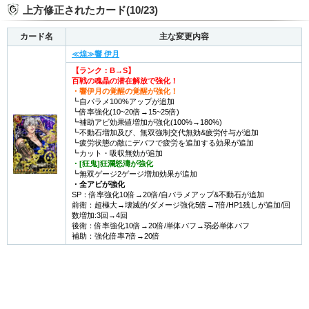
上方修正されたカード(10/23)
カード名
主な変更内容
≪煌≫響 伊月
【ランク：B→S】
百戦の魂晶の潜在解放で強化！
・響伊月の覚醒
の覚醒が強化！
┗自パラメ100%アップが追加
┗倍率強化(10~20倍→15~25倍)
┗補助アビ効果値増加が強化(100%→180%)
┗不動石増加及び、無双強制交代無効&疲労付与が追加
┗疲労状態の敵にデバフで疲労を追加する効果が追加
┗カット・吸収無効が追加
・[狂鬼]狂瀾怒濤が強化
┗無双ゲージ2ゲージ増加効果が追加
・全アビが強化
SP：倍率強化10倍→20倍/自パラメアップ&不動石が追加
前衛：超極大→壊滅的/ダメージ強化5倍→7倍/HP1残しが追加/回
数増加:3回→4回
後衛：倍率強化10倍→20倍/単体バフ→弱必単体バフ
補助：強化倍率7倍→20倍