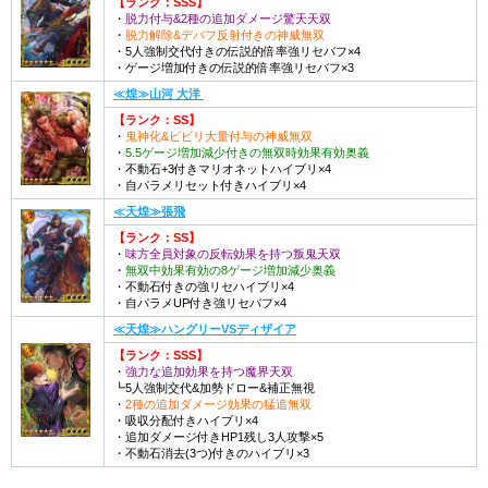
【ランク：SSS】
・
脱力付与&2種の追加ダメージ驚天天双
・
脱力解除&デバフ反射付きの神威無双
・5人強制交代付きの伝説的倍率強リセバフ×4
・ゲージ増加付きの伝説的倍率強リセバフ×3
≪煌≫山河 大洋
【ランク：SS】
・
鬼神化&ビビリ大量付与の神威無双
・
5.5ゲージ増加減少付きの無双時効果有効奥義
・不動石+3付きマリオネットハイブリ×4
・自パラメリセット付きハイブリ×4
≪天煌≫張飛
【ランク：SS】
・
味方全員対象の反転効果を持つ叛鬼天双
・
無双中効果有効の8ゲージ増加減少奥義
・不動石付きの強リセハイブリ×4
・自パラメUP付き強リセバフ×4
≪天煌≫ハングリーVSディザイア
【ランク：SSS】
・
強力な追加効果を持つ魔界天双
┗5人強制交代&加勢ドロー&補正無視
・
2種の追加ダメージ効果の猛追無双
・吸収分配付きハイブリ×4
・追加ダメージ付きHP1残し3人攻撃×5
・不動石消去(3つ)付きのハイブリ×3