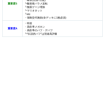
┗吸収(自身>分配)
重要度S
┗敵前衛パラメ反転
┗無双ゲージ増加
┗マリオネット
┗etc
・強制交代無効(全デッキに1枚必須)
・特攻
・高倍率メガホン
重要度A
・高倍率のバフ・デバフ
┗”伝説的バフ”は別途高評価