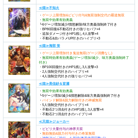
≪煌≫不知火
・
ゲージ上限増加&ビビリ付与&無双強制交代の覇道無双
・
無双中効果有効奥義
┗6ゲージ増加減少/憤怒解除/味方奥義強制終了付き
・BP80回復&不動石付きの強リセバフ×4
・追加ダメージ付きHP1残し4人攻撃×4
・不動石&自パラメUP付きのハイブリ×3
≪煌≫海部 蛍
・
ゲージ上限増加付き鬼迫無双(ゲージ消費なし)
・
無双時効果有効奥義(ゲージ増加/減少、味方奥義強制終了
付き)
・BP100回復付きのHP1残し3人攻撃×3
・2人強制交代付きのハイブリ×4
・4人強制交代付きの強リセバフ×4
≪煌≫美佳紗＆皆瀬
・
無双中効果有効奥義
┗5ゲージ増加/減少&憤怒解除&味方奥義強制終了付き
・
バインド解除&脱力解除付きの神威無双
・5人強制交代付きのハイブリ×4
・不動石2つ消去付きのHP1残し3人攻撃×4
・不動石2つ消去付きのハイブリ×4
≪天煌≫ジョーカー
・
ビビリ大量付与の神界天双
・
無効無効&脱力付与付きの奇策無双