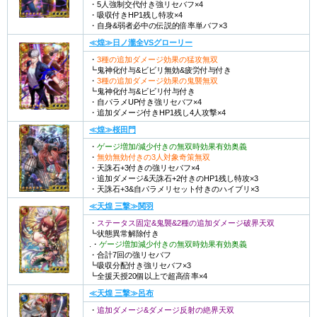
・5人強制交代付き強リセバフ×4
・吸収付きHP1残し特攻×4
・自身&弱者必中の伝説的倍率単バフ×3
≪煌≫日ノ瀧全VSグローリー
・
3種の追加ダメージ効果の猛攻無双
┗鬼神化付与&ビビリ無効&疲労付与付き
・
3種の追加ダメージ効果の鬼襲無双
┗鬼神化付与&ビビリ付与付き
・自パラメUP付き強リセバフ×4
・追加ダメージ付きHP1残し4人攻撃×4
≪煌≫桜田門
・
ゲージ増加/減少付きの無双時効果有効奥義
・
無効無効付きの3人対象奇策無双
・天誅石+3付きの強リセバフ×4
・追加ダメージ&天誅石+2付きのHP1残し特攻×3
・天誅石+3&自パラメリセット付きのハイブリ×3
≪天煌 三撃≫関羽
・
ステータス固定&鬼襲&2種の追加ダメージ破界天双
┗状態異常解除付き
.・
ゲージ増加減少付きの無双時効果有効奥義
・合計7回の強リセバフ
┗吸収分配付き強リセバフ×3
┗全援天授20個以上で超高倍率×4
≪天煌 三撃≫呂布
・
追加ダメージ&ダメージ反射の絶界天双