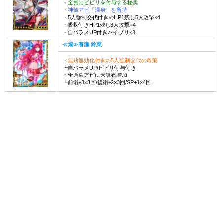
・
全員にビビリを付与する秘奥
・
神髄アビ「渾身」を所持
・5人強制交代付きのHP1残し5人攻撃×4
・吸収付きHP1残し3人攻撃×4
・自パラメUP付きハイブリ×3
≪煌≫有瀬 鈴菜
・
無効無効化付きの5人強制交代の奇策
┗自パラメUP/ビビリ付与付き
・全通常アビに天誅石増加
┗前衛+3×3回/後衛+2×3回/SP+1×4回