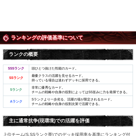
ランキングの評価基準について
ランクの概要
SSSランク
頭ひとつ抜けた性能のカード。
最優クラスの活躍を見せるカード。
SSランク
持っている場合は迷わずデッキに採用できる。
非常に優秀なカード。
Sランク
チームの戦略や自身の役割によってはSS並みに力を発揮できる。
Sランクより一歩劣る、活躍の場が限定されるカード。
Aランク
チームの戦略や自身の役割次第で活躍できる。
主に通常抗争(現環境)での活躍を評価
上位チーム(S,SSランク帯)でのデッキ採用率を基準にランキング付