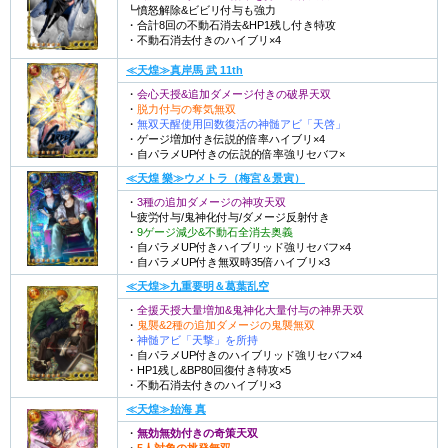
┗憤怒解除&ビビリ付与も強力
・合計8回の不動石消去&HP1残し付き特攻
・不動石消去付きのハイブリ×4
≪天煌≫真岸馬 武 11th
・
会心天授&追加ダメージ付きの破界天双
・
脱力付与の奪気無双
・
無双天醒使用回数復活の神髄アビ「天啓」
・ゲージ増加付き伝説的倍率ハイブリ×4
・自パラメUP付きの伝説的倍率強リセバフ×
≪天煌 樂≫ウメトラ（梅宮＆景寅）
・
3種の追加ダメージの神攻天双
┗疲労付与/鬼神化付与/ダメージ反射付き
・
9ゲージ減少&不動石全消去奥義
・自パラメUP付きハイブリッド強リセバフ×4
・自パラメUP付き無双時35倍ハイブリ×3
≪天煌≫九重要明＆葛葉乱空
・
全援天授大量増加&鬼神化大量付与の神界天双
・
鬼襲&2種の追加ダメージの鬼襲無双
・
神髄アビ「天撃」を所持
・自パラメUP付きのハイブリッド強リセバフ×4
・HP1残し&BP80回復付き特攻×5
・不動石消去付きのハイブリ×3
≪天煌≫始海 真
・
無効無効付きの奇策天双