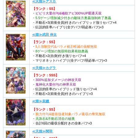
≪天煌≫アスカ
【ランク：SS】
・
ビビリ大量付与&補助アビ300%UP覇逐天双
・
5.5ゲージ増加減少付きの敵味方奥義強制終了奥義
・不動石+3(前衛全員)付きのハイブリッド強リセバフ×4
・伝説的倍率ハイブリ(全デバフ/弱必単バフ)×3
≪煌≫武田 伸太
【ランク：SS】
・
5人強制交代&パラメ補正軽減の覚醒無双
・
8ゲージ増加の無双時効果有効奥義
・不動石+2(自身)付き強リセバフ×4
・マリオネットハイブリ(全デバフ/弱必単バフ)×3
≪天煌≫カグラ
【ランク：SSS】
・
300%追加ダメージの神攻天双
・
鬼神化大量付与の神界天双
・伝説的倍率のハイブリッド強リセバフ×4
・不動石+2(前衛全員)付きのハイブリ×3
≪煌≫亥縫
【ランク：SS】
・
脱力付与&後衛強者対象パラメ吸収の奪気無双
・
天誅石&不動石消去の秘奥
・合計6回の吸収分配付きの全体バフ×3
≪天煌≫関羽