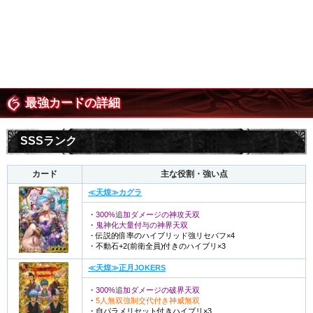
最強カードの詳細
SSSランク
カード
主な役割・強い点
≪天煌≫カグラ
・
300%追加ダメージの神攻天双
・
鬼神化大量付与の神界天双
・伝説的倍率のハイブリッド強リセバフ×4
・不動石+2(前衛全員)付きのハイブリ×3
≪天煌≫正月JOKERS
・
300%追加ダメージの破界天双
・
5人無双強制交代付き神威無双
・自パラメリセット付きハイブリ×3