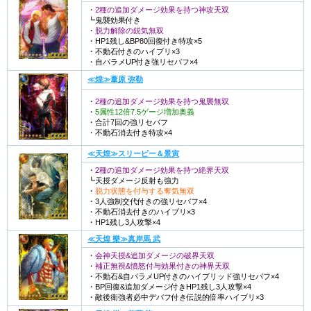
・
2種の追加ダメージ効果を持つ神攻天双
┗鬼襲効果付き
・
脱力解除の鋭気無双
・HP1残し&BP80回復付き特攻×5
・不動石付きのハイブリ×3
・自パラメUP付き強リセバフ×4
≪煌≫葦原 弥勒
・
2種の追加ダメージ効果を持つ鬼襲無双
・
5属性12倍7.5ゲージ増加奥義
・合計7回の強リセバフ
・不動石消去付き特攻×4
≪天煌≫スリーピー＆景寅
・
2種の追加ダメージ効果を持つ絶界天双
┗天授ダメージ反射も強力
・
脱力状態を付与する奪気無双
・3人強制交代付きの強リセバフ×4
・不動石消去付きのハイブリ×3
・HP1残し3人攻撃×4
≪天煌 樂≫真岸馬 武
・
会神天授&追加ダメージの破界天双
・
補正無視&憤怒付与効果付きの神界天双
・不動石&自パラメUP付きのハイブリッド強リセバフ×4
・BP回復&追加ダメージ付きHP1残し3人攻撃×4
・敵後衛強者必中デバフ付き伝説的倍率ハイブリ×3