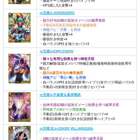
・無双ゲージ増加付きのハイブリ×4
・HP1残し5人攻撃×4
≪天煌≫JOKERZERO
・
脱力付与&2種の追加ダメージの破界無双
・
不動石&天誅石消去付きの超越無双
・
神髄アビ「天撃」を所持
・吸収付き5人攻撃×4
・吸収付き特攻×4
・自パラメUP付き強リセバフ×3
≪天煌≫EXPLOSION
・
様々な有用な効果を持つ神攻天双
┗脱力解除/追加ダメ/バフ時補正無視/後衛時前衛特攻使用可
能など
・
脱力&疲労付与の奪気無双
・
神髄アビ「専心･剛」を所持
・自パラメUP付き伝説的倍率ハイブリ(全デバフ/弱必バフ)×3
・不動石+2(前衛全員)付きの強リセバフ×4
≪天煌≫不条実＆真岸馬武
・
会神天授&2種の追加ダメージ効果を持つ破界天双
・
即時終了の8ゲージ増加奥義
・不動石(自身+1)付きハイブリ強リセバフ×4
・不動石(前衛全員+1)付き伝説的倍率ハイブリ×3
≪天煌 乱≫JOKER VILLAINS10th
・
2種の追加ダメージ効果を持つ破界天双