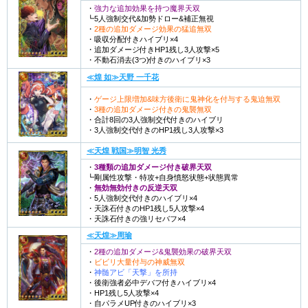
・
強力な追加効果を持つ魔界天双
┗5人強制交代&加勢ドロー&補正無視
・
2種の追加ダメージ効果の猛追無双
・吸収分配付きハイブリ×4
・追加ダメージ付きHP1残し3人攻撃×5
・不動石消去(3つ)付きのハイブリ×3
≪煌 如≫天野 一千花
・
ゲージ上限増加&味方後衛に鬼神化を付与する鬼迫無双
・
3種の追加ダメージ付きの鬼襲無双
・合計8回の3人強制交代付きのハイブリ
・3人強制交代付きのHP1残し3人攻撃×3
≪天煌 戦国≫明智 光秀
・
3種類の追加ダメージ付き破界天双
┗剛属性攻撃・特攻+自身憤怒状態+状態異常
・
無効無効付きの反逆天双
・5人強制交代付きのハイブリ×4
・天誅石付きのHP1残し5人攻撃×4
・天誅石付きの強リセバフ×4
≪天煌≫周瑜
・
2種の追加ダメージ&鬼襲効果の破界天双
・
ビビリ大量付与の神威無双
・
神髄アビ「天撃」を所持
・後衛強者必中デバフ付きハイブリ×4
・HP1残し5人攻撃×4
・自パラメUP付きのハイブリ×3