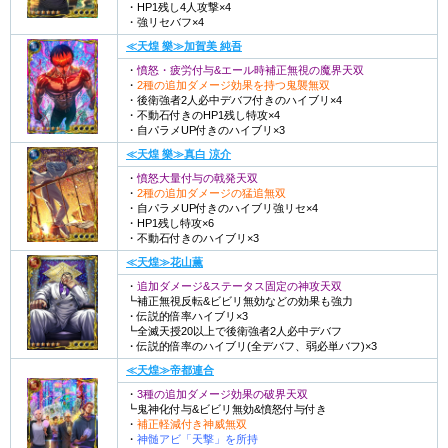
・HP1残し4人攻撃×4
・強リセバフ×4
≪天煌 樂≫加賀美 純吾
・
憤怒・疲労付与&エール時補正無視の魔界天双
・
2種の追加ダメージ効果を持つ鬼襲無双
・後衛強者2人必中デバフ付きのハイブリ×4
・不動石付きのHP1残し特攻×4
・自パラメUP付きのハイブリ×3
≪天煌 樂≫真白 涼介
・
憤怒大量付与の戟発天双
・
2種の追加ダメージの猛追無双
・自パラメUP付きのハイブリ強リセ×4
・HP1残し特攻×6
・不動石付きのハイブリ×3
≪天煌≫花山薫
・
追加ダメージ&ステータス固定の神攻天双
┗補正無視反転&ビビリ無効などの効果も強力
・伝説的倍率ハイブリ×3
┗全滅天授20以上で後衛強者2人必中デバフ
・伝説的倍率のハイブリ(全デバフ、弱必単バフ)×3
≪天煌≫帝都連合
・
3種の追加ダメージ効果の破界天双
┗鬼神化付与&ビビリ無効&憤怒付与付き
・
補正軽減付き神威無双
・
神髄アビ「天撃」を所持