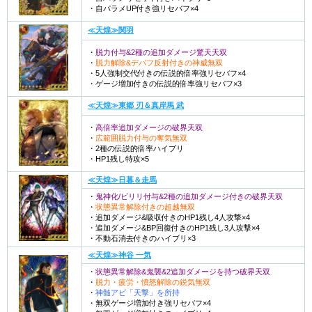
・自パラメUP付き強リセバフ×4
≪天煌≫関羽
・
脱力付与&2種の追加ダメージ驚天天双
・
脱力解除&デバフ反射付きの神威無双
・5人強制交代付きの伝説的倍率強リセバフ×4
・ゲージ増加付きの伝説的倍率強リセバフ×3
≪天煌≫東郷 刃＆真岸馬 武
・
高倍率追加ダメージの破界天双
・
広範囲脱力付与の奪気無双
・2種の伝説的倍率ハイブリ
・HP1残し特攻×5
≪天煌≫日暮＆走馬
・
鬼神化/ビリリ付与&2種の追加ダメージ付きの破界天双
・
状態異常解除付きの超越無双
・追加ダメージ&吸収付きのHP1残し4人攻撃×4
・追加ダメージ&BP回復付きのHP1残し3人攻撃×4
・不動石消去付きのハイブリ×3
≪天煌≫神谷 一気
・
状態異常解除&鬼襲&2追加ダメージを持つ破界天双
・
脱力・疲労・憤怒解除の鋭気無双
・
神髄アビ「天撃」を所持
・無双ゲージ増加付き強リセバフ×4