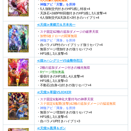
・
5人対象の挑発無双
・
神髄アビ「天撃」を所持
・5人強制交代付きのHP1残し特攻×4
・天誅石+2&BP80回復付きのHP1残し3人攻撃×4
・4人強制交代&天誅石+2付きのハイブリ×4
≪天煌≫東郷刃＆月本光一
・
ステ固定&2種の追加ダメージの破界天双
・
加勢5枚ドローの閻軍無双
・
神髄アビ「渾身」を所持
・自パラメUP付のハイブリッド強リセバフ×4
・無双ゲージ増加付きの強リセバフ×3
・HP1残し3人攻撃×5
≪煌≫ハングリーVS金剛寺烈王
・
2種の追加ダメージ付きの極光無双
・
8ゲージ増加奥義
・吸収付きのHP1残し4人攻撃×4
・HP1残し3人攻撃×3
・不動石(自身+1)付きの強リセバフ×4
≪天煌≫草薙VSJOKER
・
ステ固定&鬼神化大量付与の神界天双
・
ステ固定&鬼襲(攻撃)&2種の追加ダメージの猛追無双
・
神髄アビ「渾身」を所持
・無双ゲージ増加付きの強リセバフ×4
・HP1残し3人攻撃×5
・自パラメUP付きハイブリ×3
≪天煌≫黒澤＆ボン