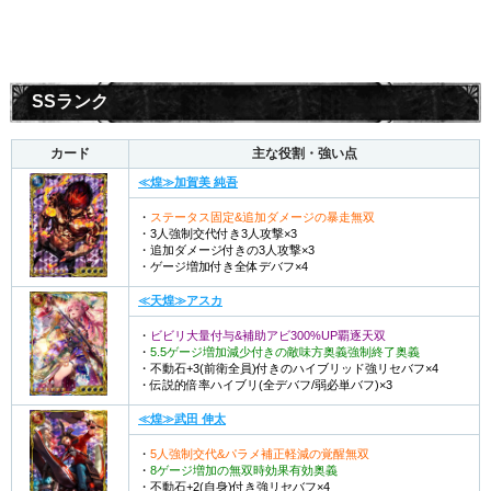
SSランク
カード
主な役割・強い点
≪煌≫加賀美 純吾
・
ステータス固定&追加ダメージの暴走無双
・3人強制交代付き3人攻撃×3
・追加ダメージ付きの3人攻撃×3
・ゲージ増加付き全体デバフ×4
≪天煌≫アスカ
・
ビビリ大量付与&補助アビ300%UP覇逐天双
・
5.5ゲージ増加減少付きの敵味方奥義強制終了奥義
・不動石+3(前衛全員)付きのハイブリッド強リセバフ×4
・伝説的倍率ハイブリ(全デバフ/弱必単バフ)×3
≪煌≫武田 伸太
・
5人強制交代&パラメ補正軽減の覚醒無双
・
8ゲージ増加の無双時効果有効奥義
・不動石+2(自身)付き強リセバフ×4