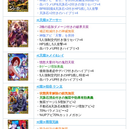
・
神髄アビ「皆伝」を所持(奥義使用回数+1)
・自パラメUP&天誅石+2付きの強リセバフ×4
・BP80回復&天誅石+2付きHP1残し3人攻撃
・天誅石+2付きのハイブリ×4
≪天煌≫アーサー
・
2種の追加ダメージ付きの破界天双
・
補正軽減付きの神威無双
・
神髄アビ「天撃」を所持
・5人強制交代付き強リセバフ×4
・HP1残し5人攻撃×4
・自パラメUP付きハイブリ×3
≪天煌≫メイ&レイ
・
憤怒大量付与の鬼烈天双
・
8ゲージ増加奥義
・後衛強者必中デバフ付きのハイブリ×4
・5人強制交代付きのHP1残し特攻×4
・自パラメUP付きのハイブリ×3
≪煌≫狛谷 ケン太
・
状態異常解除の鋭気無双
・
天誅石消去付きの無双中効果有効奥義
・無双ゲージ1.5増加アビ×2
・不動石&天誅石&無双ゲージ増加アビ×2
・70%パラメコピー×2
・%UPアビ70%カットメガホン
≪煌≫雨宿兄妹
・
脱力付与の奪気無双