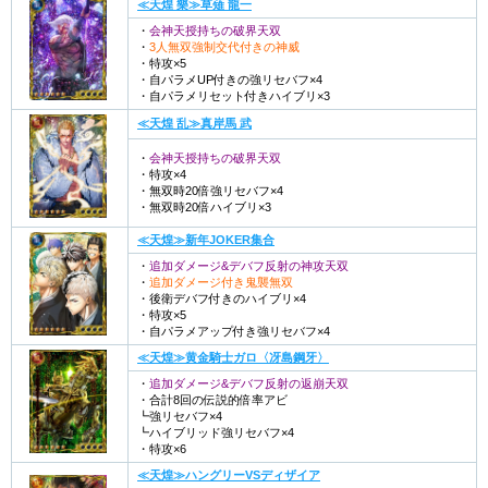
≪天煌 樂≫草薙 龍一
・
会神天授持ちの破界天双
・
3人無双強制交代付きの神威
・特攻×5
・自パラメUP付きの強リセバフ×4
・自パラメリセット付きハイブリ×3
≪天煌 乱≫真岸馬 武
・
会神天授持ちの破界天双
・特攻×4
・無双時20倍強リセバフ×4
・無双時20倍ハイブリ×3
≪天煌≫新年JOKER集合
・
追加ダメージ&デバフ反射の神攻天双
・
追加ダメージ付き鬼襲無双
・後衛デバフ付きのハイブリ×4
・特攻×5
・自パラメアップ付き強リセバフ×4
≪天煌≫黄金騎士ガロ〈冴島鋼牙〉
・
追加ダメージ&デバフ反射の返崩天双
・合計8回の伝説的倍率アビ
┗強リセバフ×4
┗ハイブリッド強リセバフ×4
・特攻×6
≪天煌≫ハングリーVSディザイア