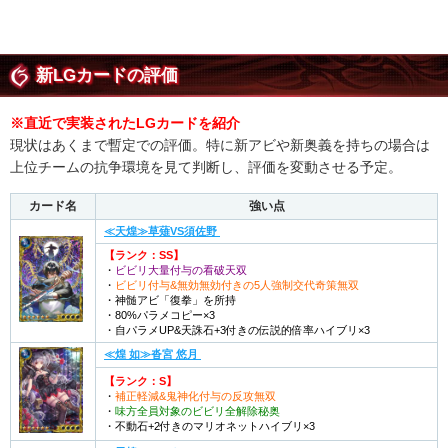
新LGカードの評価
※直近で実装されたLGカードを紹介
現状はあくまで暫定での評価。特に新アビや新奥義を持ちの場合は
上位チームの抗争環境を見て判断し、評価を変動させる予定。
カード名
強い点
≪天煌≫草薙VS須佐野
【ランク：SS】
・
ビビリ大量付与の看破天双
・
ビビリ付与&無効無効付きの5人強制交代奇策無双
・神髄アビ「復拳」を所持
・80%パラメコピー×3
・自パラメUP&天誅石+3付きの伝説的倍率ハイブリ×3
≪煌 如≫沓宮 悠月
【ランク：S】
・
補正軽減&鬼神化付与の反攻無双
・
味方全員対象のビビリ全解除秘奥
・不動石+2付きのマリオネットハイブリ×3