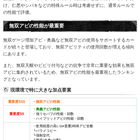
け。仁悪やシバキなどの特殊ルール時は考慮せずに、通常ルールで
の性能で評価。
無双アビの性能が最重要
無双ゲージ増加アビ・奥義など無双アビの使用をサポートするカー
ドが続々と登場しており、無双アビリティの使用回数が増える傾向
にあります。
また、無双天醒やビビリ付与などの抗争で非常に重要な効果も無双
アビに集約されているため、無双アビの性能を最重視したランキン
グとなっています。
現環境で特に大きな加点要素
重要度SSS
・
無双アビの性能
・奥義アビの性能
重要度SS
・強リセバフの性能・回数
・ハイブリッドアビの性能・回数
・使用頻度の高い(or貴重)特殊アビ全般
┗パラメコピー
┗強制交代