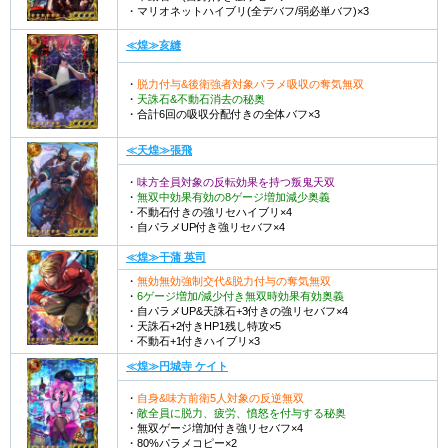
・マリオネットハイブリ(全デバフ/弱必単バフ)×3
≪煌≫亥縫
・
脱力付与&後衛強者対象パラメ吸収の奪気無双
・
天誅石&不動石消去の秘奥
・合計6回の吸収分配付きの全体バフ×3
≪天煌≫張飛
・
味方全員対象の反転効果を持つ叛鬼天双
・
無双中効果有効の8ゲージ増加減少奥義
・不動石付きの強リセハイブリ×4
・自パラメUP付き強リセバフ×4
≪煌≫干蒲 英司
・
無効無効強制交代&脱力付与の奪気無双
・
6ゲージ増加/減少付き無双時効果有効奥義
・自パラメUP&天誅石+3付きの強リセバフ×4
・天誅石+2付きHP1残し特攻×5
・不動石+1付きハイブリ×3
≪煌≫円城寺 ケイト
・
自身&味方前衛5人対象の反逆無双
・
敵全員に脱力、疲労、憤怒を付与する秘奥
・無双ゲージ増加付き強リセバフ×4
・80%パラメコピー×2