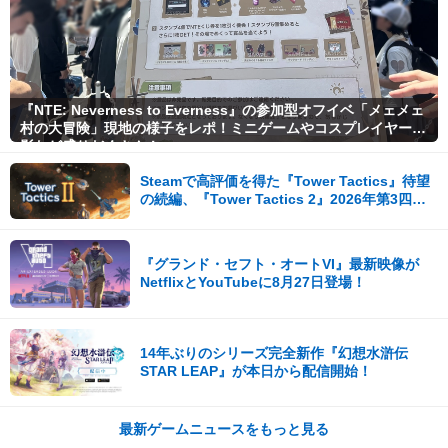
『NTE: Neverness to Everness』の参加型オフイベ「メェメェ
村の大冒険」現地の様子をレポ！ミニゲームやコスプレイヤー撮
影など盛りだくさん！
Steamで高評価を得た『Tower Tactics』待望
の続編、『Tower Tactics 2』2026年第3四半
期に早期アクセス開始
『グランド・セフト・オートVI』最新映像が
NetflixとYouTubeに8月27日登場！
14年ぶりのシリーズ完全新作『幻想水滸伝
STAR LEAP』が本日から配信開始！
最新ゲームニュースをもっと見る