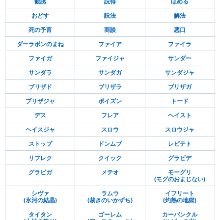
勧誘
説得
ほめる
おどす
説法
解法
死の予言
商談
悪口
ダーラボンのまね
ファイア
ファイラ
ファイガ
ファイジャ
サンダー
サンダラ
サンダガ
サンダジャ
ブリザド
ブリザラ
ブリザガ
ブリザジャ
ポイズン
トード
デス
フレア
ヘイスト
ヘイスジャ
スロウ
スロウジャ
ストップ
ドンムブ
レビテト
リフレク
クイック
グラビデ
グラビガ
メテオ
モーグリ
(モグのおまじない)
シヴァ
ラムウ
イフリート
(氷河の結晶)
(裁きのいかずち)
(灼熱の地獄)
タイタン
ゴーレム
カーバンクル