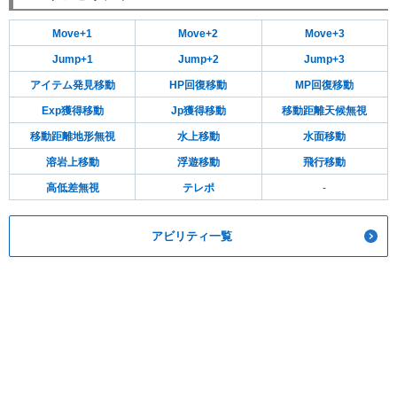
Move+1
Move+2
Move+3
Jump+1
Jump+2
Jump+3
アイテム発見移動
HP回復移動
MP回復移動
Exp獲得移動
Jp獲得移動
移動距離天候無視
移動距離地形無視
水上移動
水面移動
溶岩上移動
浮遊移動
飛行移動
高低差無視
テレポ
-
アビリティ一覧