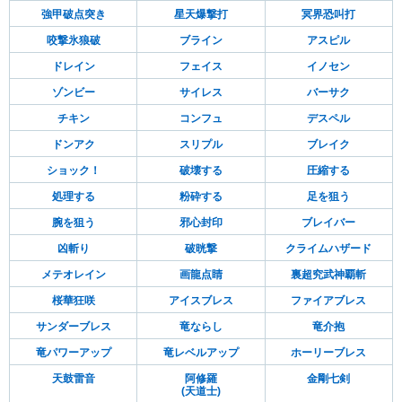
強甲破点突き
星天爆撃打
冥界恐叫打
咬撃氷狼破
ブライン
アスピル
ドレイン
フェイス
イノセン
ゾンビー
サイレス
バーサク
チキン
コンフュ
デスペル
ドンアク
スリプル
ブレイク
ショック！
破壊する
圧縮する
処理する
粉砕する
足を狙う
腕を狙う
邪心封印
ブレイバー
凶斬り
破晄撃
クライムハザード
メテオレイン
画龍点睛
裏超究武神覇斬
桜華狂咲
アイスブレス
ファイアブレス
サンダーブレス
竜ならし
竜介抱
竜パワーアップ
竜レベルアップ
ホーリーブレス
天鼓雷音
阿修羅
金剛七剣
(天道士)