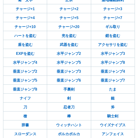
菊一文字
正宗
塵地螺鈿飾剣
チャージ+1
チャージ+2
チャージ+3
チャージ+4
チャージ+5
チャージ+7
チャージ+10
チャージ+20
ギル取り
ハートを盗む
兜を盗む
鎧を盗む
盾を盗む
武器を盗む
アクセサリを盗む
EXPを盗む
水平ジャンプ2
水平ジャンプ3
水平ジャンプ4
水平ジャンプ5
水平ジャンプ8
垂直ジャンプ2
垂直ジャンプ3
垂直ジャンプ4
垂直ジャンプ5
垂直ジャンプ6
垂直ジャンプ7
垂直ジャンプ8
手裏剣
たま
ナイフ
剣
鎚
刀
忍者刀
斧
槍
棒
騎士剣
辞書
ウィッチハント
ウイズナイブス
スローダンス
ポルカポルカ
アンフェイス