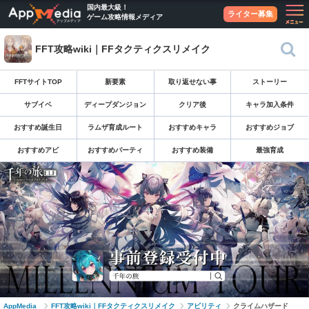
国内最大級！
ライター募集
ゲーム攻略情報メディア
FFT攻略wiki｜FFタクティクスリメイク
FFTサイトTOP
新要素
取り返せない事
ストーリー
サブイベ
ディープダンジョン
クリア後
キャラ加入条件
おすすめ誕生日
ラムザ育成ルート
おすすめキャラ
おすすめジョブ
おすすめアビ
おすすめパーティ
おすすめ装備
最強育成
AppMedia
FFT攻略wiki｜FFタクティクスリメイク
アビリティ
クライムハザード