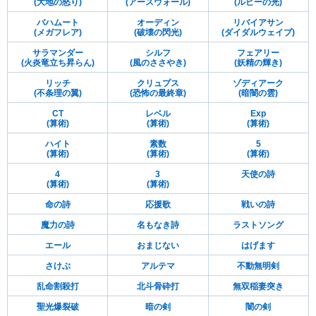
(大地の怒り)
(アースウォール)
(ルビーの光)
バハムート
オーディン
リバイアサン
(メガフレア)
(破壊の閃光)
(ダイダルウェイブ)
サラマンダー
シルフ
フェアリー
(火炎竜立ち昇らん)
(風のささやき)
(妖精の輝き)
リッチ
クリュプス
ゾディアーク
(不条理の翼)
(恐怖の最終章)
(暗闇の雲)
CT
レベル
Exp
(算術)
(算術)
(算術)
ハイト
素数
5
(算術)
(算術)
(算術)
4
3
天使の詩
(算術)
(算術)
命の詩
応援歌
戦いの詩
魔力の詩
名もなき詩
ラストソング
エール
おまじない
はげます
さけぶ
アルテマ
不動無明剣
乱命割殺打
北斗骨砕打
無双稲妻突き
聖光爆裂破
暗の剣
闇の剣