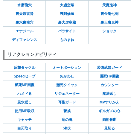
水磨龍穴
大虚空蔵
天魔鬼神
裏天鼓雷音
裏阿修羅
裏金剛七剣
裏水磨龍穴
裏大虚空蔵
裏天魔鬼神
エナジール
パラサイト
ショック
ディファレンス
ものまね
-
リアクションアビリティ
反撃タックル
オートポーション
装備武器ガード
Speedセーブ
矢かわし
瀕死HP回復
瀕死MP回復
瀕死クイック
カウンター
ハメドる
リジェネーター
魔法返し
風水返し
耳指ガード
MPすりかえ
使用MP吸収
警戒
ギルガメの心
キャッチ
竜の魂
肉斬骨断
白刃取り
潜伏
見切る