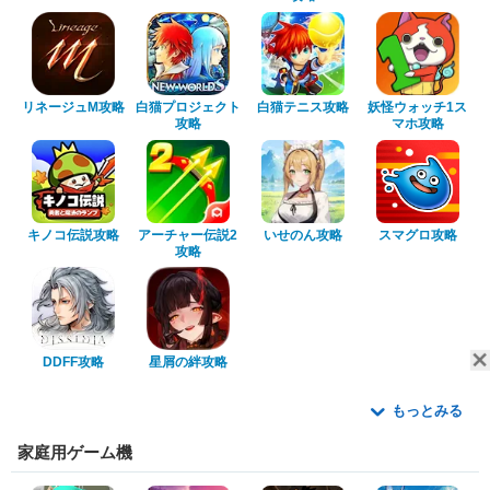
リネージュM攻略
白猫プロジェクト
白猫テニス攻略
妖怪ウォッチ1ス
攻略
マホ攻略
キノコ伝説攻略
アーチャー伝説2
いせのん攻略
スマグロ攻略
攻略
DDFF攻略
星屑の絆攻略
もっとみる
家庭用ゲーム機