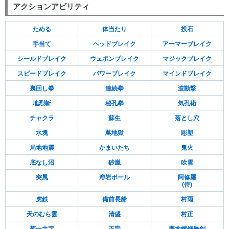
アクションアビリティ
ためる
体当たり
投石
手当て
ヘッドブレイク
アーマーブレイク
シールドブレイク
ウェポンブレイク
マジックブレイク
スピードブレイク
パワーブレイク
マインドブレイク
裏回し拳
連続拳
波動撃
地烈斬
秘孔拳
気孔術
チャクラ
蘇生
落とし穴
水塊
蔦地獄
彫塑
局地地震
かまいたち
鬼火
底なし沼
砂嵐
吹雪
突風
溶岩ボール
阿修羅
(侍)
虎鉄
備前長船
村雨
天のむら雲
清盛
村正