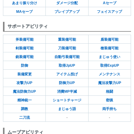
あまり振り分け
ダメージ分配
Aセーブ
MAセーブ
ブレイブアップ
フェイスアップ
サポートアビリティ
斧装備可能
重装備可能
盾装備可能
剣装備可能
刀装備可能
槍装備可能
銃装備可能
自動弓装備可能
まじゅう使い
防御
取得JpUP
取得ExpUP
装備変更
アイテム投げ
メンテナンス
攻撃力UP
防御力UP
魔法攻撃力UP
魔法防御力UP
消費MP半減
格闘
精神統一
ショートチャージ
密猟
調教
まじゅう語
両手持ち
二刀流
-
-
ムーブアビリティ