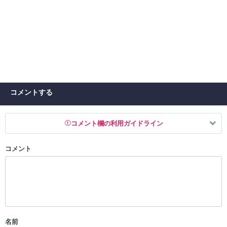
コメントする
コメント欄の利用ガイドライン
コメント
以下の書き込みを禁止とし、場合によってはコメント削除や書き込み制
限を行う可能性がございます。 あらかじめご了承ください。
・公序良俗に反する投稿
・スパムなど、記事内容と関係のない投稿
・誰かになりすます行為
・個人情報の投稿や、他者のプライバシーを侵害する投稿
名前
・一度削除された投稿を再び投稿すること