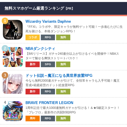
無料スマホゲーム厳選ランキング
【PR】
1
Wizardry Variants Daphne
『FFXI』コラボ中、限定キャラが無料ゲット可能！一歩進むたびに生
死を賭ける、本格ダンジョンRPG！
コラボ
RPG
無料
2
NBAダンクシティ
【8/6リリース】ガチャ240連分以上が引けるイベを開催中！NBAス
ターで魅せる爽快ストリートバスケ！
新作
SPG
無料
3
ドット伝説～魔王になる異世界放置RPG
今なら無料2000連ガチャが引けて、全恒常キャラも入手可能！魔王
育成×箱庭経営のドット絵放置RPG
新作
RPG
無料
4
BRAVE FRONTIER LEGION
1周年記念で最大1000連無料ガチャが引ける！＆★5確定スタート！
「ブレフロ」最新作の共闘対戦RPG
周年
RPG
無料