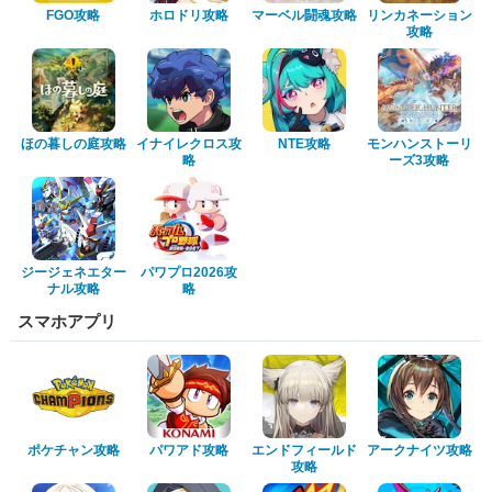
FGO攻略
ホロドリ攻略
マーベル闘魂攻略
リンカネーション
攻略
ほの暮しの庭攻略
イナイレクロス攻
NTE攻略
モンハンストーリ
略
ーズ3攻略
ジージェネエター
パワプロ2026攻
ナル攻略
略
スマホアプリ
ポケチャン攻略
パワアド攻略
エンドフィールド
アークナイツ攻略
攻略