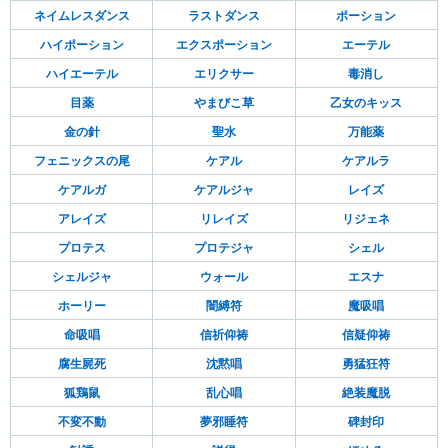
ネイムレスダンス
ラストダンス
ポーション
ハイポーション
エクスポーション
エーテル
ハイエーテル
エリクサー
毒消し
目薬
やまびこ草
乙女のキッス
金の針
聖水
万能薬
フェニックスの尾
ケアル
ケアルラ
ケアルガ
ケアルジャ
レイズ
アレイズ
リレイズ
リジェネ
プロテス
プロテジャ
シェル
シェルジャ
ウォール
エスナ
ホーリー
闇縛符
魔吸唱
命吸唱
信祈仰祷
信疑仰祷
腐生屍死
沈黙唱
勇猛狂符
狐鶏鼠
乱心唱
絶装魔脱
不変不動
夢邪睡符
碑封印