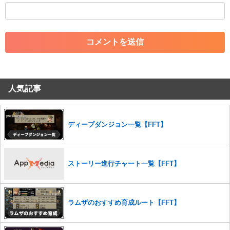
・外部サイトへの誘導や宣伝
・アカウントの売買など金銭が絡む内容の投稿
・各ゲームのネタバレを含む内容の投稿
・その他、管理者が不適切と判断した投稿
コメントの削除につきましては下記フォームより申請をいた
だけますでしょうか。
人気記事
コメントの削除を申請する
※投稿内容を確認後、順次対応さ
せていただきます。ご了承ください。
※一度削除したコメントは復元ができませんのでご注意くだ
さい。
ディープダンジョン一覧【FFT】
また、過度な利用規約の違反や、弊社に損害の及ぶ内容の書き込みがあ
った場合は、法的措置をとらせていただく場合もございますので、あら
かじめご理解くださいませ。
ストーリー進行チャート一覧【FFT】
ラムザのおすすめ育成ルート【FFT】