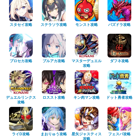
スタセイ攻略
ステラソラ攻略
モンスト攻略
パズドラ攻略
プロセカ攻略
ブルアカ攻略
マスターデュエル
ダフネ攻略
攻略
デュエルリンクス
ロススト攻略
キン肉マン攻略
ドット勇者攻略
攻略
ライD攻略
まおりゅう攻略
星矢ジャスティス
フェスバ攻略
攻略