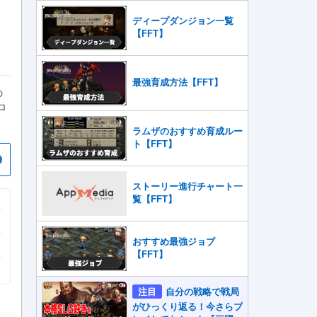
ィ
ディープダンジョン一覧
【FFT】
最強育成方法【FFT】
の
ロ
ラムザのおすすめ育成ルー
ト【FFT】
ストーリー進行チャート一
覧【FFT】
おすすめ最強ジョブ
【FFT】
注目
自分の戦略で戦局
がひっくり返る！今さらプ