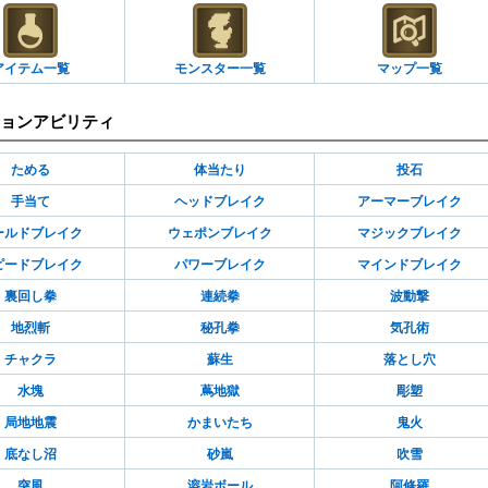
アイテム一覧
モンスター一覧
マップ一覧
ョンアビリティ
ためる
体当たり
投石
手当て
ヘッドブレイク
アーマーブレイク
ールドブレイク
ウェポンブレイク
マジックブレイク
ピードブレイク
パワーブレイク
マインドブレイク
裏回し拳
連続拳
波動撃
地烈斬
秘孔拳
気孔術
チャクラ
蘇生
落とし穴
水塊
蔦地獄
彫塑
局地地震
かまいたち
鬼火
底なし沼
砂嵐
吹雪
突風
溶岩ボール
阿修羅