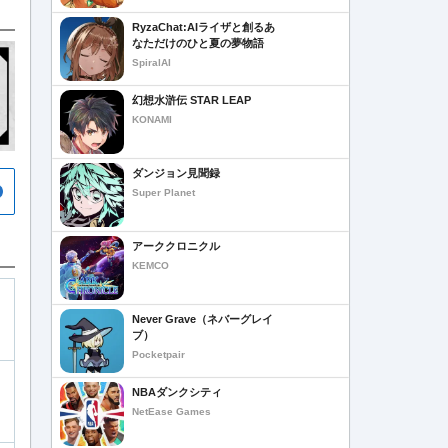
RyzaChat:AIライザと創るあ
なただけのひと夏の夢物語
SpiralAI
幻想水滸伝 STAR LEAP
KONAMI
ダンジョン見聞録
Super Planet
アーククロニクル
KEMCO
Never Grave（ネバーグレイ
ブ）
Pocketpair
NBAダンクシティ
NetEase Games