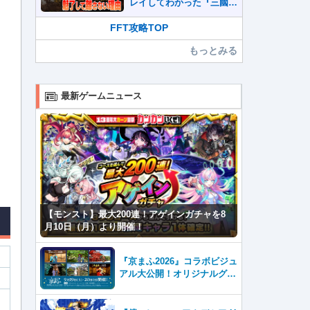
レイしてわかった『三國志
真戦』が本格SLG好きを
魅了して離さないワケ
FFT攻略TOP
もっとみる
最新ゲームニュース
【モンスト】最大200連！アゲインガチャを8
月10日（月）より開催！
『京まふ2026』コラボビジュ
アル大公開！オリジナルグッ
ズやキャラカフェエリアな
ど、見どころ満載！！