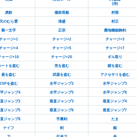
(侍)
虎鉄
備前長船
村雨
天のむら雲
清盛
村正
菊一文字
正宗
塵地螺鈿飾剣
チャージ+1
チャージ+2
チャージ+3
チャージ+4
チャージ+5
チャージ+7
チャージ+10
チャージ+20
ギル取り
ハートを盗む
兜を盗む
鎧を盗む
盾を盗む
武器を盗む
アクセサリを盗む
EXPを盗む
水平ジャンプ2
水平ジャンプ3
平ジャンプ4
水平ジャンプ5
水平ジャンプ8
直ジャンプ2
垂直ジャンプ3
垂直ジャンプ4
直ジャンプ5
垂直ジャンプ6
垂直ジャンプ7
直ジャンプ8
手裏剣
たま
ナイフ
剣
鎚
刀
忍者刀
斧