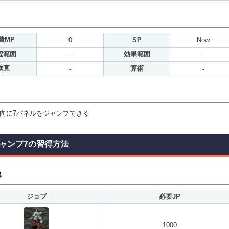
費MP
0
SP
Now
程範囲
効果範囲
-
-
垂直
算術
-
-
向に7パネルをジャンプできる
ャンプ7の習得方法
得
ジョブ
必要JP
1000