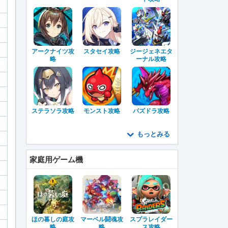
アークナイツ攻
スタセイ攻略
ジージェネエタ
略
ーナル攻略
ステラソラ攻略
モンスト攻略
パズドラ攻略
もっとみる
家庭用ゲーム機
ほの暮しの庭攻
マーベル闘魂攻
スプラレイダー
略
略
ス攻略