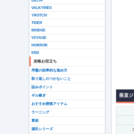
DELTA
VALKYRIES
YROTCIV
TIGER
BRIDGE
VOYAGE
HORROR
END
攻略お役立ち
序盤の効率的な進め方
取り返しのつかないこと
詰みポイント
垂直ジ
ギル稼ぎ
おすすめ密猟アイテム
ラーニング
算術
源氏シリーズ