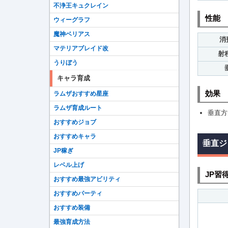
不浄王キュクレイン
性能
ウィーグラフ
魔神ベリアス
消
マテリアブレイド改
射
うりぼう
キャラ育成
効果
ラムザおすすめ星座
ラムザ育成ルート
垂直方
おすすめジョブ
おすすめキャラ
垂直ジ
JP稼ぎ
レベル上げ
JP習
おすすめ最強アビリティ
おすすめパーティ
おすすめ装備
最強育成方法