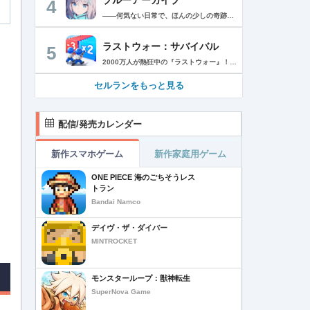
4
――何気ない日常で、ほんの少しの奇跡を見つける物語 Yostarが贈る学園×青春×物語RPG『ブルーアーカイブ -Blue Archive-』！ 先生として、個性豊かで魅力的な生徒たちと共に、一風変わった学園都市キヴォトスの 日常を過ごそう！ ■あらすじ ここは学園都市キヴォトス。 数千の学園からなる超巨大学園都市では、日々トラブルが絶えない。 この問題に対応すべく、連邦生徒会長によって連邦捜査部【シャーレ】が設立された。 この物語は【シャーレ】の顧問となる先生とそれに協力する生徒たちと学園都市での日常を 描いた物語である。 ▼可愛いキャラクターが活躍する3Dバトル 大迫力の3Dリアルタイムバトル！ 可愛いキャラクター達が画面いっぱいに所狭しと大活躍。 あなたは先生として、生徒たちを指揮しよう！ ▼個性豊かなキャラクターを彩るハイクオリティの2Dアニメーション 美少女キャラクターたちが綺麗な2Dアニメーションであなたを迎えてくれる！ 仲良くなると特別なアニメーションが見れることもあるぞ！ ▼生徒たちと絆を深めて彼女たちと特別な日常を過ごそう！ 一緒にいる時間が長ければ長いほど、彼女たちはあなたとの絆は深まっていく。 そんな彼女たちとの日々が、きっとあなたの日常を特別なものに！ ▼公式Twitter https://twitter.com/Blue_ArchiveJP ▼公式サイト https://bluearchive.jp/ (C)Yostar, Inc.
ラストウォー：サバイバル
5
2000万人が熱狂中の『ラストウォー』！ ゾンビの群れをくぐり抜け、超爽快バトルでストレス発散！ 世界は、崩壊の一途を辿ります………ゾンビに支配された世界で生き残るためには、戦うしかありません。 あなたは数少ない生存者として、押し寄せてくるゾンビの群れをせん滅することになります。 「生存者よ、終末世界の救世主になれ！」 ◆一瞬の判断で勝利を掴もう レーンに障害物とゾンビが待ち構えている。 避けるか、破壊するかの二択でゾンビの群れをくぐり抜け、勝利へと進もう！ ◆人類最後の砦を作ろう 基地建設、科学研究、部隊訓練、ゾンビ討伐…… 生存者基地を拠点に、自らの手で未来を切り開こう！ ◆最強チームを結成しよう 仲間となる英雄を集め、自分好みの最強部隊を作り上げよう。 多種多様なスキルを組み合わせ、ゾンビをボコボコにしよう！ ◆2000万人と一緒に楽しもう 終末世界でもチームワークが大切だ。 世界中のプレイヤーと協力し、強大なボスに挑もう！ 簡単だけど奥深い。これが『ラストウォー：サバイバル』だ！
セルランをもっと見る
配信/発売カレンダー
新作スマホゲーム
新作家庭用ゲーム
ONE PIECE 海のごちそうレス
トラン
Bandai Namco
デイヴ・ザ・ダイバー
MINTROCKET
モンスターループ：獣神転生
SuperNova Game