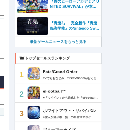
『僕のヒーローアカデミア U
NITED SURVIVAL』が本日8
月6日サービス開始！事前登
録者数100万を突破！
『青鬼2』・完全新作『青鬼
臨海学校』のNintendo Swit
ch™＆Steam®版が本日発
売！
最新ゲームニュースをもっと見る
トップセールスランキング
Fate/Grand Order
1
TVでもおなじみ、TYPE-MOONがおくるFateのRPG！ スマホでも本格的なRPGが楽しめる。 文字数にして500万字超という、圧倒的なボリュームを堪能できるストーリー！ 本編以外にもキャラクターごとにストーリーを用意し、Fateファンも今回はじめてFateの世界を体験される方も十分満足いただける内容となっています。 【あらすじ】 西暦2015年。 地球の未来を観測するカルデアは、2017年以降の人類史が崩壊している事実を確認した。 昨日まで確かに存在していた2115年までの“約束された未来”は、何の前触れもなく突如として消え去ったのだ。 なぜ。どうして。だれが。どうやって。 西暦2004年 日本 ある地方都市。 ここに今まではなかった、「観測できない領域」が現れたと。 カルデアはこれを人類絶滅の原因と仮定し、いまだ実験段階だった第六の実験を決行する事となった。 それは過去への時間旅行。 人間を霊子化させて過去に送りこみ、事象に介入する事で時空の特異点を解明、あるいは破壊する禁断の儀式。 その名を人理守護指令、グランドオーダー。 人類を守るために人類史に立ち向かう、運命と戦うものたちの総称である。 【ゲーム概要】 スマホに最適化された簡単操作のコマンドオーダーバトル！ プレイヤーはマスターとなって英霊たちを操り敵を倒し謎を解明していく。 好みの英霊で戦うか、強い英霊で戦うかバトルスタイルはプレイヤーしだい。 ◆豪華声優陣が続々参加 青木志貴、茜屋日海夏、赤羽根健治、明坂聡美、浅川悠、朝日奈丸佳、阿澄佳奈、阿部彬名、阿部敦、阿部里果、雨宮天、新井里美、井口裕香、井澤詩織、石川界人、石川由依、石谷春貴、伊瀬茉莉也、市ノ瀬加那、伊藤彩沙、伊藤かな恵、伊東健人、伊藤静、伊藤美紀、稲田徹、井上和彦、井上喜久子、井上麻里奈、伊丸岡篤、石見舞菜香、上坂すみれ、植田佳奈、上田麗奈、内田真礼、内田雄馬、内山昂輝、梅原裕一郎、江川央生、江口拓也、江越彬紀、遠藤綾、大久保瑠美、大空直美、大塚明夫、大塚芳忠、大原さやか、大和田仁美、岡本信彦、置鮎龍太郎、小倉唯、小澤亜李、小野賢章、小野大輔、小野友樹、小見川千明、かかずゆみ、柿原徹也、加隈亜衣、笠間淳、加瀬康之、門脇舞以、金元寿子、神尾晋一郎、茅野愛衣、川澄綾子、河西健吾、川野剛稔、神奈延年、鬼頭明里、木村珠莉、木村良平、桐本拓哉、釘宮理恵、久野美咲、黒木ほの香、黒田崇矢、桑原由気、KENN、高野麻里佳、古賀葵、小清水亜美、後藤邑子、小西克幸、小林千晃、小林ゆう、小林裕介、小原好美、小松未可子、子安武人、小山力也、近藤玲奈、斎賀みつき、西前忠久、斉藤壮馬、斎藤千和、坂本真綾、佐倉綾音、櫻井孝宏、佐藤聡美、佐藤利奈、沢城みゆき、下屋則子、島﨑信長、嶋村侑、庄司宇芽香、白石晴香、新垣樽助、真堂圭、末柄里恵、杉田智和、杉山紀彰、鈴木達央、鈴木崚汰、鈴代紗弓、鈴村健一、諏訪彩花、諏訪部順一、関俊彦、関智一、瀬戸麻沙美、芹澤優、仙台エリ、千本木彩花、園崎未恵、大地葉、高乃麗、高野直子、高橋花林、高橋李依、高山みなみ、武内駿輔、竹内良太、武田華、田中敦子、田中美海、田中理恵、谷山紀章、種﨑敦美、種田梨沙、田丸篤志、田村睦心、田村ゆかり、丹下桜、千葉繁、千葉翔也、津田健次郎、紡木吏佐、鶴岡聡、寺崎裕香、寺島拓篤、東山奈央、土岐隼一、飛田展男、戸松遥、豊永利行、鳥海浩輔、中井和哉、中田譲治、長縄まりあ、仲村美沙希、中村悠一、名塚佳織、生天目仁美、浪川大輔、能登麻美子、野中藍、乃村健次、土師孝也、長谷川育美、花江夏樹、花澤香菜、花守ゆみり、早見沙織、原由実、春野杏、潘めぐみ、日岡なつみ、日笠陽子、日野聡、平川大輔、ファイルーズあい、福圓美里、福西勝也、福山潤、藤井隼、藤沼建人、ブリドカットセーラ恵美、古川慎、保志総一朗、星野貴紀、堀内賢雄、堀江由衣、本多真梨子、本多陽子、本渡楓、前野智昭、M・A・O、増田俊樹、Machico、松風雅也、真殿光昭、マフィア梶田、三上哲、三木眞一郎、水樹奈々、水島大宙、水橋かおり、緑川光、水瀬いのり、南央美、峯田茉優、宮野真守、宮本充、村瀬歩、森川智之、森田了介、森永千才、森なな子、諸星すみれ、安井邦彦、山路和弘、山下大輝、山下七海、山寺宏一、山根綺、山野井仁、山村響、悠木碧、ゆかな、遊佐浩二、吉野裕行、佳村はるか、米澤円、若林直美、和氣あず未、和多田美咲（50音順） ◆全体構成・メインシナリオ・シナリオ・総監督 奈須きのこ ◆リードキャラクターデザイナー 武内崇 ◆アートディレクション TYPE-MOON ◆メインシナリオ・シナリオ執筆 東出祐一郎、桜井光 水瀬葉月、星空めてお ◆ゲストライター amphibian、虚淵玄（ニトロプラス）、acpi、ＯＫＳＧ（TYPE-MOON）、経験値、小太刀右京、三田誠、たけのこ星人、橘公司、田中天（株式会社フラッグノーツ）、成田良悟、鋼屋ジン、ひろやまひろし、円居挽、茗荷屋甚六、矢野俊策（株式会社フラッグノーツ）、リヨ（50音順） ◆キャラクターデザイン I-IV、蒼月タカオ（TYPE-MOON）、AKIRA、Azusa、東冬、荒野、Anmi、池澤真、石田あきら、いみぎむる、兔ろうと、羽海野チカ、大森葵、岡崎武士、okojo、およ、加藤いつわ、カワグチタケシ、きばどりリュー、桐原小鳥、ギンカ、倉花千夏、黒星紅白、小梅けいと、近衛乙嗣、小松崎類、こやまひろかず（TYPE-MOON）、西藤浩樹（LASENGLE）、saitom、坂本みねぢ、佐々木少年、サテー、色素、縞うどん（TYPE-MOON）、島田フミカネ、しまどりる、sime、下越（TYPE-MOON）、シャカＰ（LASENGLE）、白浜鴎、しらび、白峰、真じろう、STAR影法師、曽我誠、タイキ、高橋慶太郎、高山箕犀、竹、武中英雄、武梨えり、たけのこ星人、TAKOLEGS、田島昭宇、タスクオーナ、danciao、中央東口、CHOCO、悌太、Dd、天空すふぃあ、DANGERDROP、toi8、トリダモノ、中原、なまにくATK、西出ケンゴロー、nipi、ネコタワワ、NOCO、pako、林けゐ、原田たけひと、春野友矢、ばん！、Bすけ、左、ヒライユキオ、平野稜二、広江礼威、ひろやまひろし、PFALZ、ぶくろて、huke、BLACK（TYPE-MOON）、古海鐘一、BUNBUN、hou、ホトソウカ、本庄雷太、前田浩孝、マシマサキ、また、松竜、Mika Pikazo、緑川美帆、三輪士郎、村山竜大、めろん22、望月けい、元村人、森井しづき、森山大輔、山中虎鉄、YOCO_N（LASENGLE）、余湖裕輝、米山舞、La-na、lack、リヨ、Ryota-H、輪くすさが、redjuice、ReDrop、ろび～な、ワダアルコ、渡れい（50音順） このアプリケーションには、（株）ＣＲＩ・ミドルウェアの「CRIWARE（TM）」が使用されています。
eFootball™
2
■「ウイイレ」から進化した「eFootball™」 人気サッカーゲーム「ウイニングイレブン」が「eFootball™」とタイトルを変え、大きく進化して生まれ変わりました。「eFootball™」で新しいサッカーゲームを体感しましょう！ ■はじめての方でも安心 ダウンロード後は、実践を交えたステップアップ方式のチュートリアルで直感的に基本操作を覚えることができます！さらに、チュートリアルを全てクリアすると、リオネル メッシがもらえます！！ また、試合の面白さや爽快感を楽しんでいただくためにスマートアシストを実装。 複雑な操作をしなくても、華麗なドリブルやパスで相手をかわして強烈なシュートでゴールを奪うことができます！ 【基本的な遊び方】 ■好きなチームで始めよう 欧州、米州、アジアなど世界各国のクラブやナショナルチームなどお気に入りのチームでスタートできます！ ■選手を獲得しましょう チームを作成したら、選手を獲得しましょう。現役のスーパースターや、歴史に残るレジェンドたちが、あなたのクラブでの活躍を待っています！ ・スペシャル選手リスト 現実の試合で大活躍した選手や、注目リーグの選手、レジェンドなどの特別な選手を獲得できます。 ・スタンダード選手リスト 好きな選手を獲得できます。条件を設定して絞り込むことができます。 ・監督リスト さまざまな戦術や得意な育成タイプを持った監督を獲得できます。 ■試合を楽しもう 獲得した選手でチームを編成したら、いよいよ試合に挑戦！ AIを相手に腕を磨いたり、オンライン対戦でランキングを競ったり、楽しみ方はあなた次第です。 ・対AI戦で腕を磨く 注目リーグのチームやナショナルチームを相手に戦うイベントなど、サッカーシーズンに合わせたさまざまなテーマのイベントが開催されています。 また、10段階にレベル分けされたDivision制の「eFootball™ リーグ」で楽しみながらレベルアップしていくことも可能です！ ・対人戦で実力を試す Division制の全ユーザーとランキングを競う「eFootball™ リーグ」や、毎週開催される様々なイベントで、オンラインでのリアルタイム対戦を楽しむことができます。あなたのドリームチームで、最高峰のDivision 1を目指しましょう！ ・友達と最大3vs3の対戦を楽しむ フレンドマッチ機能を使って、友達と対戦することができます。育て上げたチームの強さを友達に見せつけましょう！ また、最大3vs3の協力対戦も可能。友達とオンラインで集まって対戦を楽しみましょう！ ■選手を育てる 獲得した選手は、選手種別によっては成長させることができます。 試合に出場させたり、ゲーム内アイテムを使用したりして、選手のレベルを上げる事で入手できる「タレントポイント」で、能力パラメータを上昇させましょう。 より自分好みの選手にしたい場合は、手動でポイントを割り振りましょう。 ポイントの割り振りに迷った場合は、[おまかせ]で設定することもできます。 自分だけのお気に入りの選手に育て上げましょう！ 【もっと楽しむ】 ■Live Updateを毎週配信 選手の移籍や、現実の試合での活躍が反映される「Live Update」を搭載。 毎週配信される「Live Update」を参考に、スカッドを編成し試合に挑みましょう。 ■スタジアムをカスタマイズ 試合中のスタジアムに反映されるコレオ・オブジェクトなどのスタジアムパーツをカスタマイズできます。 思い通りのスタジアムにアレンジして、ゲーム体験を彩りましょう！ ※居住国・地域が以下のお客様には、eFootball™ コインによるルートボックス施策をご提供しておりません。 ベルギー、ブラジル(18歳未満) 【最新情報について】 本商品は、新機能やモードの追加、ゲームプレイ・イベントのアップデートを継続的に行っていきます。 最新情報は「eFootball™」公式サイトをご確認ください。 【ダウンロードについて】 本アプリをダウンロードするためには、ストレージに約3.3GBの空き容量が必要となります。 あらかじめ3.3GB以上の容量を空けてからダウンロードを行っていただけますようお願いします。 ダウンロード時はWi-Fi環境で接続することを推奨いたします。 ※アップデートにつきましても同様となります。 【通信環境について】 本アプリはオンラインゲームです。通信可能な環境でお楽しみください。
ホワイトアウト・サバイバル
3
4億人が遊ぶ唯一無二の氷雪スマホゲーム！サクッと爽快！みんなで極寒サバイバル ！ 猛吹雪に襲われ、かつての世界は崩壊。人類の文明の灯火は、氷雪の中で今にも消えかかっている…。 生存者達よ、今こそ立ち上がれ！——仲間を率いて希望の灯りをともし、凍てつく大地に新たな拠点を築こう！ さらに新規ユーザー限定でSSR英雄「ジャスミン」が無料で仲間入り！ 彼女と共に氷原の奥地へと踏み込み、吹雪の中に潜む未知の脅威に立ち向かおう！ 【ゲームの特徴】 ◆領地再建！凍土に希望の光を！ 大溶鉱炉に火を灯すことから始めて、積もった雪を溶かして領土を開拓しよう！ 法令を発布して人員を的確に配置すれば、拠点の建設効率がぐんとアップ！ ◆放置で楽々、資源を効率ストック！ ワンタップで英雄を派遣するだけで、見守りは不要！ オフライン中も資源は自動でたっぷり蓄積されて、戻れば報酬が山盛り！極寒サバイバルでも、もう怖くない！ ◆お手軽に始められる氷雪ミニゲーム！ ミニゲームが次々と登場！「穴釣り選手権」でレア生物図鑑を解放し、「除雪隊」で雪山の宝を発見しよう！ スキマ時間でも気軽にプレイできて、雪原ライフは楽しさ満載！ ◆戦略を駆使して、英雄で敵を撃退！ 英雄はレベル共有で育成の手間いらずで、スキルを活かせば様々な難関を攻略可能！ 最強チームを組み上げて、敵を圧倒しよう！ ◆協力プレイで、凍土制覇を目指そう！ 同盟の支援で負傷者の治療や育成もスピードアップ！ 作戦を練って仲間と役割分担すれば戦力倍増！勝利の喜びをみんなで分かち合おう！ さらにたくさんのコンテンツをお届けいたします： ◆オフィシャルサイト: https://whiteoutsurvival.centurygames.com/ja ◆X: https://x.com/WOS_Japan ◆Facebook: https://www.facebook.com/WhiteoutSurvival ◆Discord: https://discord.gg/whiteoutsurvival ◆YouTube: https://www.youtube.com/@WhiteoutSurvivalOfficial_JA ◆TikTok: https://www.tiktok.com/@howasaba.jp
ブルーアーカイブ