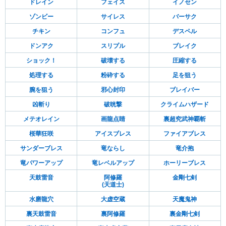
ドレイン
フェイス
イノセン
ゾンビー
サイレス
バーサク
チキン
コンフュ
デスペル
ドンアク
スリプル
ブレイク
ショック！
破壊する
圧縮する
処理する
粉砕する
足を狙う
腕を狙う
邪心封印
ブレイバー
凶斬り
破晄撃
クライムハザード
メテオレイン
画龍点睛
裏超究武神覇斬
桜華狂咲
アイスブレス
ファイアブレス
サンダーブレス
竜ならし
竜介抱
竜パワーアップ
竜レベルアップ
ホーリーブレス
天鼓雷音
阿修羅
金剛七剣
(天道士)
水磨龍穴
大虚空蔵
天魔鬼神
裏天鼓雷音
裏阿修羅
裏金剛七剣