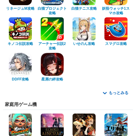
リネージュM攻略
白猫プロジェクト
白猫テニス攻略
妖怪ウォッチ1ス
攻略
マホ攻略
キノコ伝説攻略
アーチャー伝説2
いせのん攻略
スマグロ攻略
攻略
DDFF攻略
星屑の絆攻略
もっとみる
家庭用ゲーム機