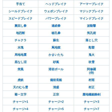
手当て
ヘッドブレイク
アーマーブレイク
シールドブレイク
ウェポンブレイク
マジックブレイク
スピードブレイク
パワーブレイク
マインドブレイク
裏回し拳
連続拳
波動撃
地烈斬
秘孔拳
気孔術
チャクラ
蘇生
落とし穴
水塊
蔦地獄
彫塑
局地地震
かまいたち
鬼火
底なし沼
砂嵐
吹雪
突風
溶岩ボール
阿修羅
(侍)
虎鉄
備前長船
村雨
天のむら雲
清盛
村正
菊一文字
正宗
塵地螺鈿飾剣
チャージ+1
チャージ+2
チャージ+3
チャージ+4
チャージ+5
チャージ+7