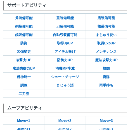
サポートアビリティ
斧装備可能
重装備可能
盾装備可能
剣装備可能
刀装備可能
槍装備可能
銃装備可能
自動弓装備可能
まじゅう使い
防御
取得JpUP
取得ExpUP
装備変更
アイテム投げ
メンテナンス
攻撃力UP
防御力UP
魔法攻撃力UP
魔法防御力UP
消費MP半減
格闘
精神統一
ショートチャージ
密猟
調教
まじゅう語
両手持ち
二刀流
-
-
ムーブアビリティ
Move+1
Move+2
Move+3
Jump+1
Jump+2
Jump+3