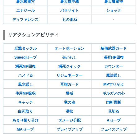
裏水磨龍穴
裏大虚空蔵
裏天魔鬼神
エナジール
パラサイト
ショック
ディファレンス
ものまね
-
リアクションアビリティ
反撃タックル
オートポーション
装備武器ガード
Speedセーブ
矢かわし
瀕死HP回復
瀕死MP回復
瀕死クイック
カウンター
ハメドる
リジェネーター
魔法返し
風水返し
耳指ガード
MPすりかえ
使用MP吸収
警戒
ギルガメの心
キャッチ
竜の魂
肉斬骨断
白刃取り
潜伏
見切る
あまり振り分け
ダメージ分配
Aセーブ
MAセーブ
ブレイブアップ
フェイスアップ