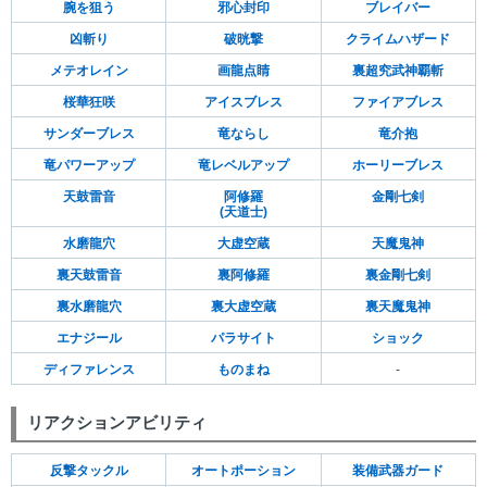
腕を狙う
邪心封印
ブレイバー
凶斬り
破晄撃
クライムハザード
メテオレイン
画龍点睛
裏超究武神覇斬
桜華狂咲
アイスブレス
ファイアブレス
サンダーブレス
竜ならし
竜介抱
竜パワーアップ
竜レベルアップ
ホーリーブレス
天鼓雷音
阿修羅
金剛七剣
(天道士)
水磨龍穴
大虚空蔵
天魔鬼神
裏天鼓雷音
裏阿修羅
裏金剛七剣
裏水磨龍穴
裏大虚空蔵
裏天魔鬼神
エナジール
パラサイト
ショック
ディファレンス
ものまね
-
リアクションアビリティ
反撃タックル
オートポーション
装備武器ガード