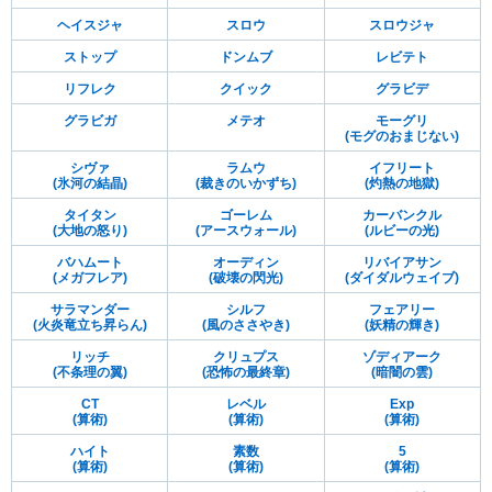
ヘイスジャ
スロウ
スロウジャ
ストップ
ドンムブ
レビテト
リフレク
クイック
グラビデ
グラビガ
メテオ
モーグリ
(モグのおまじない)
シヴァ
ラムウ
イフリート
(氷河の結晶)
(裁きのいかずち)
(灼熱の地獄)
タイタン
ゴーレム
カーバンクル
(大地の怒り)
(アースウォール)
(ルビーの光)
バハムート
オーディン
リバイアサン
(メガフレア)
(破壊の閃光)
(ダイダルウェイブ)
サラマンダー
シルフ
フェアリー
(火炎竜立ち昇らん)
(風のささやき)
(妖精の輝き)
リッチ
クリュプス
ゾディアーク
(不条理の翼)
(恐怖の最終章)
(暗闇の雲)
CT
レベル
Exp
(算術)
(算術)
(算術)
ハイト
素数
5
(算術)
(算術)
(算術)