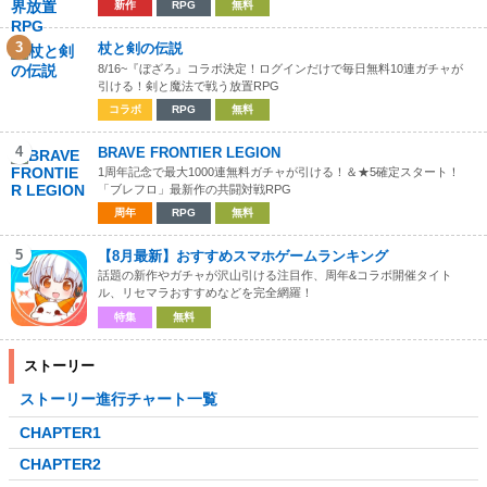
新作
RPG
無料
3
杖と剣の伝説
8/16~『ぼざろ』コラボ決定！ログインだけで毎日無料10連ガチャが
引ける！剣と魔法で戦う放置RPG
コラボ
RPG
無料
4
BRAVE FRONTIER LEGION
1周年記念で最大1000連無料ガチャが引ける！＆★5確定スタート！
「ブレフロ」最新作の共闘対戦RPG
周年
RPG
無料
5
【8月最新】おすすめスマホゲームランキング
話題の新作やガチャが沢山引ける注目作、周年&コラボ開催タイト
ル、リセマラおすすめなどを完全網羅！
特集
無料
ストーリー
ストーリー進行チャート一覧
CHAPTER1
CHAPTER2