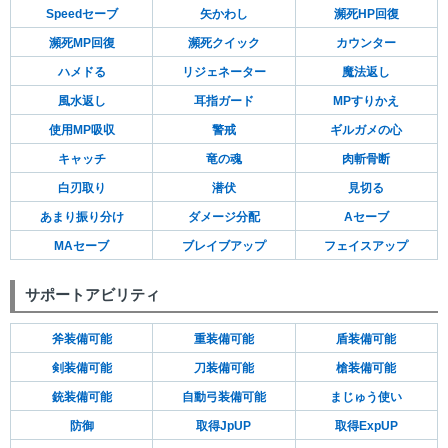
Speedセーブ
矢かわし
瀕死HP回復
瀕死MP回復
瀕死クイック
カウンター
ハメドる
リジェネーター
魔法返し
風水返し
耳指ガード
MPすりかえ
使用MP吸収
警戒
ギルガメの心
キャッチ
竜の魂
肉斬骨断
白刃取り
潜伏
見切る
あまり振り分け
ダメージ分配
Aセーブ
MAセーブ
ブレイブアップ
フェイスアップ
サポートアビリティ
斧装備可能
重装備可能
盾装備可能
剣装備可能
刀装備可能
槍装備可能
銃装備可能
自動弓装備可能
まじゅう使い
防御
取得JpUP
取得ExpUP