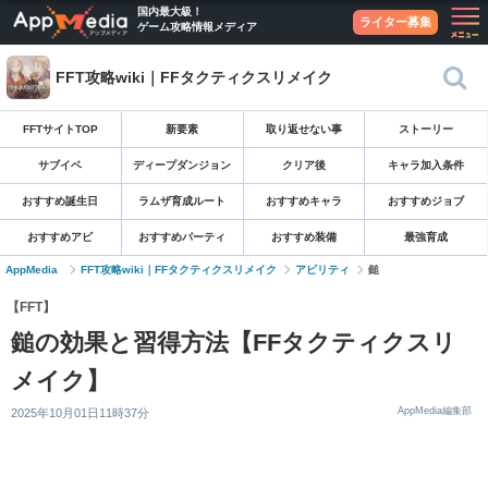
国内最大級！
ライター募集
ゲーム攻略情報メディア
FFT攻略wiki｜FFタクティクスリメイク
FFTサイトTOP
新要素
取り返せない事
ストーリー
サブイベ
ディープダンジョン
クリア後
キャラ加入条件
おすすめ誕生日
ラムザ育成ルート
おすすめキャラ
おすすめジョブ
おすすめアビ
おすすめパーティ
おすすめ装備
最強育成
AppMedia
FFT攻略wiki｜FFタクティクスリメイク
アビリティ
鎚
【FFT】
鎚の効果と習得方法【FFタクティクスリ
メイク】
AppMedia編集部
2025年10月01日11時37分