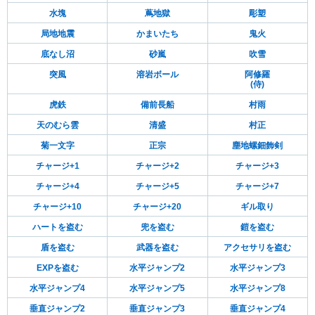
水塊
蔦地獄
彫塑
局地地震
かまいたち
鬼火
底なし沼
砂嵐
吹雪
突風
溶岩ボール
阿修羅
(侍)
虎鉄
備前長船
村雨
天のむら雲
清盛
村正
菊一文字
正宗
塵地螺鈿飾剣
チャージ+1
チャージ+2
チャージ+3
チャージ+4
チャージ+5
チャージ+7
チャージ+10
チャージ+20
ギル取り
ハートを盗む
兜を盗む
鎧を盗む
盾を盗む
武器を盗む
アクセサリを盗む
EXPを盗む
水平ジャンプ2
水平ジャンプ3
水平ジャンプ4
水平ジャンプ5
水平ジャンプ8
垂直ジャンプ2
垂直ジャンプ3
垂直ジャンプ4