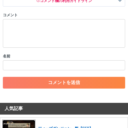
コメント欄の利用ガイドライン
コメント
以下の書き込みを禁止とし、場合によってはコメント削除や書き込み制
限を行う可能性がございます。 あらかじめご了承ください。
・公序良俗に反する投稿
・スパムなど、記事内容と関係のない投稿
・誰かになりすます行為
・個人情報の投稿や、他者のプライバシーを侵害する投稿
名前
・一度削除された投稿を再び投稿すること
・外部サイトへの誘導や宣伝
・アカウントの売買など金銭が絡む内容の投稿
・各ゲームのネタバレを含む内容の投稿
・その他、管理者が不適切と判断した投稿
コメントの削除につきましては下記フォームより申請をいた
だけますでしょうか。
人気記事
コメントの削除を申請する
※投稿内容を確認後、順次対応さ
せていただきます。ご了承ください。
※一度削除したコメントは復元ができませんのでご注意くだ