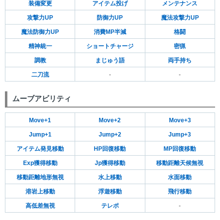
装備変更
アイテム投げ
メンテナンス
攻撃力UP
防御力UP
魔法攻撃力UP
魔法防御力UP
消費MP半減
格闘
精神統一
ショートチャージ
密猟
調教
まじゅう語
両手持ち
二刀流
-
-
ムーブアビリティ
Move+1
Move+2
Move+3
Jump+1
Jump+2
Jump+3
アイテム発見移動
HP回復移動
MP回復移動
Exp獲得移動
Jp獲得移動
移動距離天候無視
移動距離地形無視
水上移動
水面移動
溶岩上移動
浮遊移動
飛行移動
高低差無視
テレポ
-