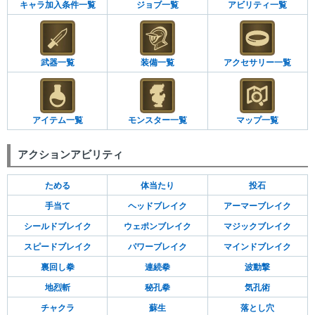
キャラ加入条件一覧
ジョブ一覧
アビリティ一覧
武器一覧
装備一覧
アクセサリー一覧
アイテム一覧
モンスター一覧
マップ一覧
アクションアビリティ
ためる
体当たり
投石
手当て
ヘッドブレイク
アーマーブレイク
シールドブレイク
ウェポンブレイク
マジックブレイク
スピードブレイク
パワーブレイク
マインドブレイク
裏回し拳
連続拳
波動撃
地烈斬
秘孔拳
気孔術
チャクラ
蘇生
落とし穴