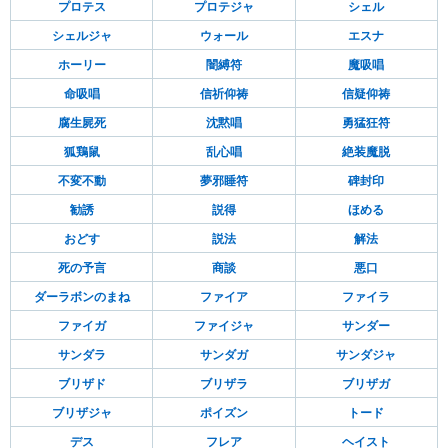
プロテス
プロテジャ
シェル
シェルジャ
ウォール
エスナ
ホーリー
闇縛符
魔吸唱
命吸唱
信祈仰祷
信疑仰祷
腐生屍死
沈黙唱
勇猛狂符
狐鶏鼠
乱心唱
絶装魔脱
不変不動
夢邪睡符
碑封印
勧誘
説得
ほめる
おどす
説法
解法
死の予言
商談
悪口
ダーラボンのまね
ファイア
ファイラ
ファイガ
ファイジャ
サンダー
サンダラ
サンダガ
サンダジャ
ブリザド
ブリザラ
ブリザガ
ブリザジャ
ポイズン
トード
デス
フレア
ヘイスト