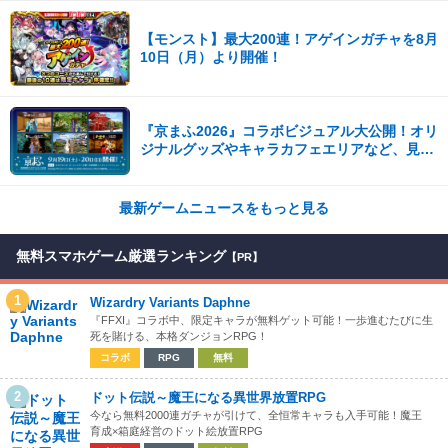
【モンスト】最大200連！アゲインガチャを8月
10日（月）より開催！
『京まふ2026』コラボビジュアル大公開！オリ
ジナルグッズやキャラカフェエリアなど、見ど
ころ満載！！
最新ゲームニュースをもっと見る
無料スマホゲーム厳選ランキング
【PR】
1
Wizardry Variants Daphne
『FFXI』コラボ中、限定キャラが無料ゲット可能！一歩進むたびに生
死を賭ける、本格ダンジョンRPG！
コラボ
RPG
無料
2
ドット伝説～魔王になる異世界放置RPG
今なら無料2000連ガチャが引けて、全恒常キャラも入手可能！魔王
育成×箱庭経営のドット絵放置RPG