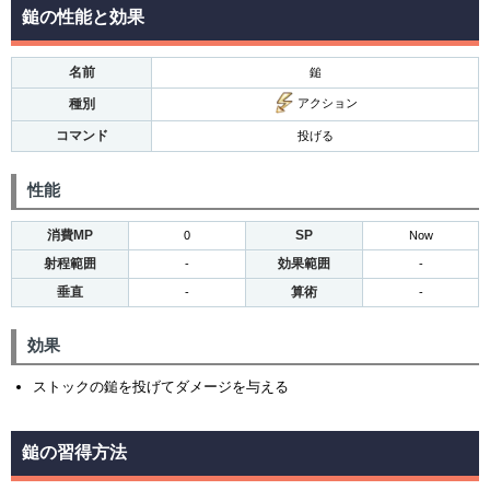
鎚の性能と効果
名前
鎚
種別
アクション
コマンド
投げる
性能
消費MP
SP
0
Now
射程範囲
効果範囲
-
-
垂直
算術
-
-
効果
ストックの鎚を投げてダメージを与える
鎚の習得方法