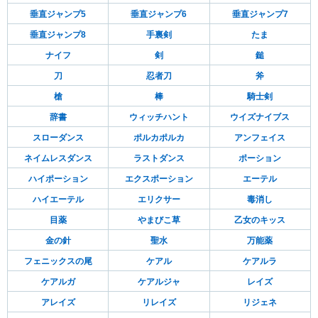
垂直ジャンプ5
垂直ジャンプ6
垂直ジャンプ7
垂直ジャンプ8
手裏剣
たま
ナイフ
剣
鎚
刀
忍者刀
斧
槍
棒
騎士剣
辞書
ウィッチハント
ウイズナイブス
スローダンス
ポルカポルカ
アンフェイス
ネイムレスダンス
ラストダンス
ポーション
ハイポーション
エクスポーション
エーテル
ハイエーテル
エリクサー
毒消し
目薬
やまびこ草
乙女のキッス
金の針
聖水
万能薬
フェニックスの尾
ケアル
ケアルラ
ケアルガ
ケアルジャ
レイズ
アレイズ
リレイズ
リジェネ