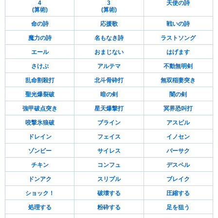
4
3
天使の詩
(算術)
(算術)
命の詩
応援歌
戦いの詩
魔力の詩
名もなき詩
ラストソング
エール
おまじない
はげます
さけぶ
アルテマ
不動無明剣
乱命割殺打
北斗骨砕打
無双稲妻突き
聖光爆裂破
暗の剣
闇の剣
強甲破点突き
星天爆撃打
冥界恐叫打
咬撃氷狼破
ブライン
アスピル
ドレイン
フェイス
イノセン
ゾンビー
サイレス
バーサク
チキン
コンフュ
デスペル
ドンアク
スリプル
ブレイク
ショック！
破壊する
圧縮する
処理する
粉砕する
足を狙う