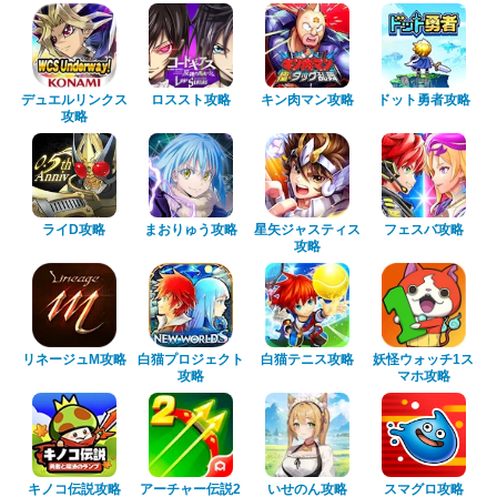
デュエルリンクス
ロススト攻略
キン肉マン攻略
ドット勇者攻略
攻略
ライD攻略
まおりゅう攻略
星矢ジャスティス
フェスバ攻略
攻略
リネージュM攻略
白猫プロジェクト
白猫テニス攻略
妖怪ウォッチ1ス
攻略
マホ攻略
キノコ伝説攻略
アーチャー伝説2
いせのん攻略
スマグロ攻略