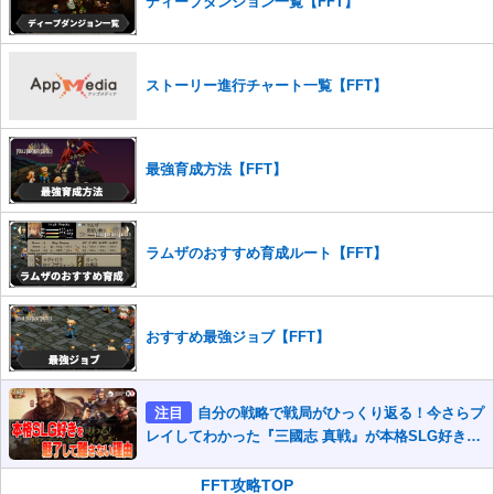
さい。
ディープダンジョン一覧【FFT】
また、過度な利用規約の違反や、弊社に損害の及ぶ内容の書き込みがあ
った場合は、法的措置をとらせていただく場合もございますので、あら
かじめご理解くださいませ。
ストーリー進行チャート一覧【FFT】
最強育成方法【FFT】
ラムザのおすすめ育成ルート【FFT】
おすすめ最強ジョブ【FFT】
注目
自分の戦略で戦局がひっくり返る！今さらプ
レイしてわかった『三國志 真戦』が本格SLG好きを
魅了して離さないワケ
FFT攻略TOP