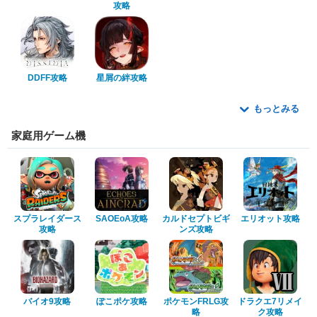
攻略
DDFF攻略
星屑の絆攻略
もっとみる
家庭用ゲーム機
スプラレイダース
SAOEoA攻略
カルドセプトビギ
エリオット攻略
攻略
ンズ攻略
バイオ9攻略
ぽこポケ攻略
ポケモンFRLG攻
ドラクエ7リメイ
略
ク攻略