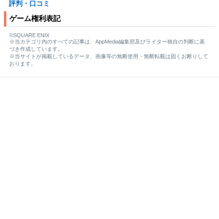
評判・口コミ
ゲーム権利表記
©SQUARE ENIX
※当カテゴリ内のすべての記事は、AppMedia編集部及びライター独自の判断に基
づき作成しています。
※当サイトが掲載しているデータ、画像等の無断使用・無断転載は固くお断りして
おります。