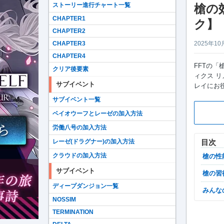
ストーリー進行チャート一覧
槍の
CHAPTER1
ク】
CHAPTER2
CHAPTER3
2025年10
CHAPTER4
FFTの
クリア後要素
ィクス リ
サブイベント
レイにお
サブイベント一覧
ベイオウーフとレーゼの加入方法
労働八号の加入方法
レーゼ(ドラグナー)の加入方法
目次
クラウドの加入方法
槍の
サブイベント
槍の
ディープダンジョン一覧
みん
NOSSIM
TERMINATION