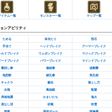
アイテム一覧
モンスター一覧
マップ一覧
ョンアビリティ
ためる
体当たり
投石
手当て
ヘッドブレイク
アーマーブレイク
ールドブレイク
ウェポンブレイク
マジックブレイク
ピードブレイク
パワーブレイク
マインドブレイク
裏回し拳
連続拳
波動撃
地烈斬
秘孔拳
気孔術
チャクラ
蘇生
落とし穴
水塊
蔦地獄
彫塑
局地地震
かまいたち
鬼火
底なし沼
砂嵐
吹雪
突風
溶岩ボール
阿修羅