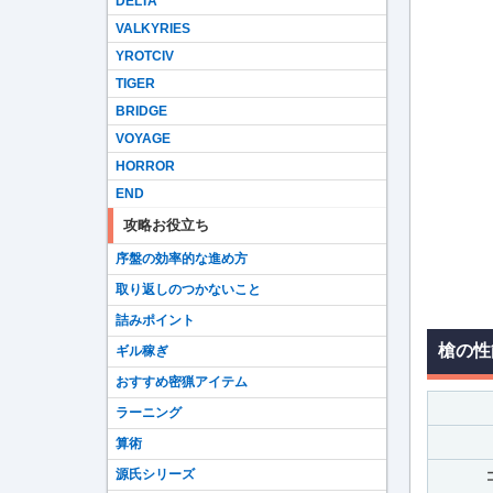
DELTA
VALKYRIES
YROTCIV
TIGER
BRIDGE
VOYAGE
HORROR
END
攻略お役立ち
序盤の効率的な進め方
取り返しのつかないこと
詰みポイント
槍の性
ギル稼ぎ
おすすめ密猟アイテム
ラーニング
算術
源氏シリーズ