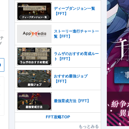
ディープダンジョン一覧
【FFT】
ストーリー進行チャート一
覧【FFT】
クテ
プ
ラムザのおすすめ育成ルー
ト【FFT】
おすすめ最強ジョブ
【FFT】
最強育成方法【FFT】
FFT攻略TOP
もっとみる