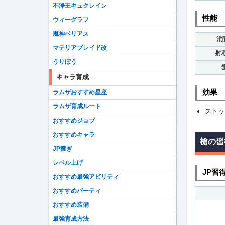
不浄王キュクレイン
性能
ウィーグラフ
魔神ベリアス
消
マテリアブレイド改
射
うりぼう
キャラ育成
効果
ラムザおすすめ星座
ラムザ育成ルート
ストッ
おすすめジョブ
おすすめキャラ
槍の習
JP稼ぎ
レベル上げ
JP習
おすすめ最強アビリティ
おすすめパーティ
おすすめ装備
最強育成方法