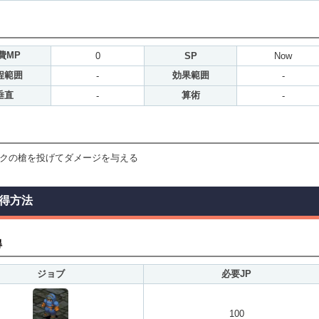
費MP
0
SP
Now
程範囲
効果範囲
-
-
垂直
算術
-
-
クの槍を投げてダメージを与える
得方法
得
ジョブ
必要JP
100