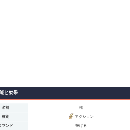
能と効果
名前
槍
種別
アクション
コマンド
投げる