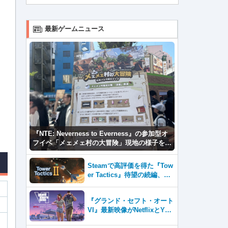
最新ゲームニュース
『NTE: Neverness to Everness』の参加型オ
フイベ「メェメェ村の大冒険」現地の様子をレ
ポ！ミニゲームやコスプレイヤー撮影など盛り
だくさん！
Steamで高評価を得た『Tow
er Tactics』待望の続編、『T
ower Tactics 2』2026年第3
四半期に早期アクセス開始
『グランド・セフト・オート
VI』最新映像がNetflixとYou
Tubeに8月27日登場！