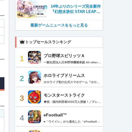
14年ぶりのシリーズ完全新作
『幻想水滸伝 STAR LEAP』
が本日から配信開始！
最新ゲームニュースをもっと見る
トップセールスランキング
プロ野球スピリッツＡ
1
一般社団法人日本野球機構承認 All other copyrights or trademarks are the property of their respective owners and are used under license. --------------------------------------------- リアルプロ野球ゲームの決定版がついに登場！ 最高の映像クオリティでプロ野球の臨場感を再現 鍛え上げた最強のチームで日本一を目指そう！ --------------------------------------------- ◇重要なお知らせ◇ ・本アプリはオンラインゲームです。通信可能な環境でお楽しみ下さい。 ・チュートリアル終了時に約650MBのダウンロードが必要です。 ・動作環境 対応OS：iOS 15.0以降、iPadOS 15.0以降 対応端末：iPhone 6s/6s Plus以降、iPad（第5世代）以降、iPad Air 2以降、iPad mini 4以降、iPod touch（第7世代）以降、iPad Pro シリーズ ※動作環境を満たす端末でも、端末の性能や仕様、端末固有のアプリ使用状況などにより、正常に動作しない場合があります。 --------------------------------------------- 【プロ野球スピリッツAとは？】 ◇リアルなプロ野球表現 プロ野球選手が実写と本人そっくりのリアルな3Dモデルで登場！ 試合を熱く盛り上げる実況・解説や観客席からの応援でプロ野球の臨場感をそのまま再現！ ◇3Dアクション野球 迫力の3Dアクション野球では、選手の特徴が結果に大きく影響。本格派投手、技巧派投手、巧打者、強打者・・・選手それぞれの持ち味を活かしながら、自らの力でチームを勝利に導こう！ アクションが苦手な方のために、「ゾーン打ち」や「おまかせ配球」といった簡単操作も搭載。 ◇実在のプロ野球選手が登場!! 実際のプロ野球のペナント成績に基づいた選手たちが登場！ ＜セ・リーグ＞ 阪神タイガース 横浜DeNAベイスターズ 読売ジャイアンツ 中日ドラゴンズ 広島東洋カープ 東京ヤクルトスワローズ ＜パ・リーグ＞ 福岡ソフトバンクホークス 北海道日本ハムファイターズ オリックス・バファローズ 東北楽天ゴールデンイーグルス 埼玉西武ライオンズ 千葉ロッテマリーンズ --------------------------------------------- ■ Vロード ■ セ・パ12球団と対戦。試合は自動で進み、ピンチ・チャンスの場面では出番が発生。試合を決定付ける活躍をして勝ち星を積み重ねて、日本一の座を目指そう！ ■ リーグ ■ 獲得・強化した選手を組み合わせた最強オーダーで、全国のライバルと競う対戦モード。 毎週リーグが自動開催され、リーグランクの昇降格が決まります。 オーダーをより強化し、覇王リーグでの優勝を目指そう！ ■ 選手育成とオーダー ■ 選手は試合を通じてレベルアップ。特訓や特殊能力の習得で潜在能力を限界まで発揮させよう！ 選手の組み合わせによって発動するコンボは、試合展開を大きく左右することも！？ 最強の選手を揃えた最高のチームで頂点を目指そう！ ■ リアルタイム対戦 ■ 新機能！全国の猛者と戦う「ランク戦」と一緒にプロスピAを遊んでいる友達と対戦できる「ルーム戦」。 2つの楽しみ方でオンライン対戦を楽しむことができるぞ！ ■ プロ野球速報 ■ 野球ファン必見、厳選の野球速報がココに！ プロ野球ニュースや選手成績はもちろん、公式戦の試合速報や一球速報も配信！ --------------------------------------------- ◆ 基本無料で最高峰の野球ゲームを！ ◆ 選手は試合報酬などで獲得可能。試合のボーナスや、様々なイベントに参加することでより強力な選手スカウトのチャンスも。着実に戦力を強化していけば、無料でも強力な球団を作りあげることができるぞ。「プロスピA」アプリ上で野球速報もすべて無料でチェック可能！ ◆ 「プロスピA」はこんな方へおすすめ ◆ ・好きな野球選手だけを集めて理想の球団を作りたい。 ・家庭用ゲーム「プロ野球スピリッツ」が好きで、いつでもどこでも「プロスピ」を楽しみたい。 ・「プロスピ」シリーズを遊んだことはないが、リアルな野球ゲームをやってみたい。 ・アクション要素もあるスポーツゲームを楽しみたい。 ・無料で遊べてオンライン対戦もできる野球ゲームやスポーツゲームを探している。 ・無料でも長くやりこめる野球ゲームやスポーツゲームを探している。 ・選手を自分好みに育成できる野球ゲームやスポーツゲームを探している。 ・「実況パワフルプロ野球」「プロ野球ドリームナイン」をプレイしたことがある。 ・ゲームを楽しみながら、最新の野球速報もチェックしたい。 ・野球速報や野球中継は常にチェックしている。 ・スポーツ選手や監督になる夢をスポーツゲームで叶えたい。 ・自分だけのオリジナルチームを、好きなプロ野球球団の選手を集めて作りたい。 ・好きなプロ野球球団の選手をプロスピで再現して遊びたい。 ・プロ野球球団好きの仲間と一緒に遊びたい。 ・子供の頃、プロ野球球団に入りたかった。 ・趣味は好きなプロ野球球団の試合を観戦することだ。 --------------------------------------------- ◆『応援曲利用権』について 【価格と更新間隔】 ・価格：月額480円（税込） ・更新間隔：1ヶ月毎 【サービス内容】 以下の機能が利用可能になります。 ・ダウンロード応援曲 ・応援曲作成 ・応援曲割当て ・試合中に割当てた応援曲が流れる 【無料期間について】 ・利用開始から7日間は無料でお試しいただけます。 ・無料期間が終了する24時間以上前までにサブスクリプションを解約しなかった場合、自動的に有料のサブスクリプションが開始します。 ・無料期間中に手動で無料期間なし版への切り替えを行った場合、残りの無料期間は失われます。 【自動更新の詳細】 ・次回更新日の24時間以上前までにサブスクリプションを解約しなかった場合、自動的に利用期間が更新されます。 ・自動更新が行なわれると、更新日から24時間以内に領収書が届きます。 【次回更新日の確認とサブスクリプションの解約方法】 次回更新日の確認やサブスクリプションの解約手続きは、以下のページで行うことができます。 1. App Storeアプリを開く 2.「Today」タブを開き、右上のユーザーアイコンをタップする 3.「アカウント」画面のユーザー名とメールアドレスが表示されている部分をタップする 4. サインインする 5.「アカウント設定」画面の「サブスクリプション」をタップする ※ご購入いただく前に、必ず『応援曲利用権』販売ページの注意事項と利用規約をご確認ください。 ---------------------------------------------
ホロライブドリームス
2
ホロライブ初の公式スマホゲーム『ホロライブドリームス(ホロドリ)』がリズム&RPGとして登場！ リズムゲームを中心に、テーマパークの発展やミニゲームなど多彩なコンテンツを収録！ 総勢50名以上のホロライブメンバーが登場し、初期収録楽曲はなんと150曲以上！ ホロライブのファンも、初めての方も幅広く楽しめる作品で、遊び方はあなた次第！ ▼本格リズムゲーム▼ 公式MVやライブ映像を背景に、本格リズムゲームが楽しめる！ 自分だけのオリジナル譜面を作って公開できる「クリエイト譜面」機能を搭載！ ・超高難度のやり込み譜面 ・タレントへの愛を詰め込んだ譜面 ・みんなで楽しめるネタ譜面 などなど、世界中のプレイヤーがつくった譜面で遊んで、楽しさ無限大！ リズムゲームが苦手な方でもオート機能で安心して遊べる！ タレント育成/編成でスコアアップを目指そう！ ▼初期収録楽曲は150曲以上▼ ホロライブ楽曲から人気カバー楽曲まで幅広く収録！ 最新ヒットから定番曲までラインナップ！ 【ホロライブ楽曲】 ・ビビデバ ・Shiny Smily Story ・BLUE CLAPPER ほか 【カバー楽曲】 ・勇者 ・メギツネ ・わたしの一番かわいいところ ほか ▼ゲームの舞台はテーマパーク▼ 舞台は、世界のどこかに浮かぶ無人島。 ホロライブメンバーと力を合わせ、夢のテーマパークを発展させていく。 リズムゲームやミニゲームをプレイしてクエストを進行しパークを発展させよう！ ホロメンクエストをプレイすることで、操作タレントが増えていく！ 推しホロメンを解放して、夢のテーマパークを作り上げよう！ ホロライブらしさあふれる施設も多数登場！ このゲームだけのオリジナルストーリーも展開！ 夢のテーマパーク完成を目指そう！ ▼1人でもみんなでも楽しめるミニゲーム▼ ひとりでも、みんなでも楽しめる多彩なミニゲームを収録！ マルチプレイ搭載で、協力や対戦で盛り上がろう！ 難しいアクションが苦手な方でも楽しめるシンプル操作のミニゲームも収録！ 短時間で遊べるカジュアルなものから、繰り返し挑戦したくなるやり込み系まで幅広くラインナップ！ プレイして報酬を獲得し、育成やパーク発展をさらに加速させよう！ ▼公式サイト：https://www.hololive-dreams.com ▼利用規約：https://www.hololive-dreams.com/terms ▼プライバシーポリシー：https://qualiarts.jp/privacy ▼Ⓒ COVER / Ⓒ QualiArts, Inc. +++++++++++++++++++++++++++++++++++++++++++++++++++++++++++ このアプリケーションには、株式会社Live2Dの「Live2D」が使用されています。
モンスターストライク
3
◆祝・国内利用者5000万人突破！／テレビCM絶賛放映中！◆ 最大4人同時に楽しめる「ひっぱりハンティングRPG！」 モンスターマスターになって様々な能力を持つモンスターをたくさん集めよう！ 1000種類を超える個性豊かなモンスターが君を待ってるぞ！ 【ゲーム紹介】 ▼ルールは簡単 モンスターを引っぱって敵に当てるだけ！ 味方モンスターに当てると、友情コンボが発動！ 一見攻撃力の弱いモンスターもコンボが発動すると、意外な力を発揮するかも!? ▼決めろストライクショット！ バトルのターンが経過すると必殺技「ストライクショット」が使えるぞ！ モンスターによって技は様々、君はすぐ使う派？ボスまで待つ派？ 使うタイミングが生死を分ける!? ▼集めて育てて強くなれ！ バトルやガチャでGetしたモンスターを合成して育てよう！ 強く進化させるにはモンスター以外に進化素材が必要になるぞ。 強いモンスターを育てて君だけの最強チームを作ろう！ ▼天空より舞い降りし、異界のモンスター！ ボスがステージの最後に出るとは限らないぞ！ どんな時も万全の態勢で戦いに挑むべし！ ▼友達と一緒に、強敵を倒そう！ 近くにいる友達と、最大4人まで同時プレイが可能！ なんと1人分のスタミナでクエストに挑めるぞ！ 1人では倒せない強敵も、みんなで力を合わせれば倒せるかも!? マルチプレイ専用のレアなクエストも盛りだくさん！ レアモンスターを倒してゲットしよう！ +++【価格】+++ アプリ本体：無料 ※一部有料アイテムがございます。 +++【必須環境】+++ iOS 15.0以降 ※必須環境を満たす端末以外でのサポート、補償等は致しかねますので何卒ご了承くださいませ。 ご利用前に「アプリケーション使用許諾契約」に 表示されている利用規約を必ずご確認の上ご利用ください。 +++【モンストパスポートについて】+++ ・価格と期間 月額480円（税込）/1ヶ月間（利用開始日から起算）/月額自動更新 ・特典 ▼1日1回スタミナ回復することができます。 ▼マルチプレイでホスト、ゲストも経験値が多く獲得できます。 ▼モンパス限定の称号やフレームが貰えます。 ▼3ヶ月継続するとレア6確定ガチャが引けます。 ・自動更新の詳細 モンパス有効期間の終了日の24時間以上前に自動更新を解除しない限り、有効期間が自動更新されます。 自動更新される際の課金については、モンパス有効期間終了日の24時間以内に行われます。 ・課金について Apple Accountに課金されます。 ・モンストパスポートの状況の確認方法と解約（自動更新の解除）方法 モンパス会員状況の確認と解約は下記ページから行うことができます。 [ App Store アプリ/おすすめページ最下部 > Apple Account/アカウントを表示 > 購読/管理 ] 次回の自動更新タイミングの確認や、自動更新の解除/設定をこの画面内で行うことができます。 プライバシーポリシー > https://www.monster-strike.com/privacy/ 利用規約 > https://www.monster-strike.com/legal/monpass.html
eFootball™
4
■「ウイイレ」から進化した「eFootball™」 人気サッカーゲーム「ウイニングイレブン」が「eFootball™」とタイトルを変え、大きく進化して生まれ変わりました。「eFootball™」で新しいサッカーゲームを体感しましょう！ ■はじめての方でも安心 ダウンロード後は、実践を交えたステップアップ方式のチュートリアルで直感的に基本操作を覚えることができます！さらに、チュートリアルを全てクリアすると、リオネル メッシがもらえます！！ また、試合の面白さや爽快感を楽しんでいただくためにスマートアシストを実装。 複雑な操作をしなくても、華麗なドリブルやパスで相手をかわして強烈なシュートでゴールを奪うことができます！ 【基本的な遊び方】 ■好きなチームで始めよう 欧州、米州、アジアなど世界各国のクラブやナショナルチームなどお気に入りのチームでスタートできます！ ■選手を獲得しましょう チームを作成したら、選手を獲得しましょう。現役のスーパースターや、歴史に残るレジェンドたちが、あなたのクラブでの活躍を待っています！ ・スペシャル選手リスト 現実の試合で大活躍した選手や、注目リーグの選手、レジェンドなどの特別な選手を獲得できます。 ・スタンダード選手リスト 好きな選手を獲得できます。条件を設定して絞り込むことができます。 ・監督リスト さまざまな戦術や得意な育成タイプを持った監督を獲得できます。 ■試合を楽しもう 獲得した選手でチームを編成したら、いよいよ試合に挑戦！ AIを相手に腕を磨いたり、オンライン対戦でランキングを競ったり、楽しみ方はあなた次第です。 ・対AI戦で腕を磨く 注目リーグのチームやナショナルチームを相手に戦うイベントなど、サッカーシーズンに合わせたさまざまなテーマのイベントが開催されています。 また、10段階にレベル分けされたDivision制の「eFootball™ リーグ」で楽しみながらレベルアップしていくことも可能です！ ・対人戦で実力を試す Division制の全ユーザーとランキングを競う「eFootball™ リーグ」や、毎週開催される様々なイベントで、オンラインでのリアルタイム対戦を楽しむことができます。あなたのドリームチームで、最高峰のDivision 1を目指しましょう！ ・友達と最大3vs3の対戦を楽しむ フレンドマッチ機能を使って、友達と対戦することができます。育て上げたチームの強さを友達に見せつけましょう！ また、最大3vs3の協力対戦も可能。友達とオンラインで集まって対戦を楽しみましょう！ ■選手を育てる 獲得した選手は、選手種別によっては成長させることができます。 試合に出場させたり、ゲーム内アイテムを使用したりして、選手のレベルを上げる事で入手できる「タレントポイント」で、能力パラメータを上昇させましょう。 より自分好みの選手にしたい場合は、手動でポイントを割り振りましょう。 ポイントの割り振りに迷った場合は、[おまかせ]で設定することもできます。 自分だけのお気に入りの選手に育て上げましょう！ 【もっと楽しむ】 ■Live Updateを毎週配信 選手の移籍や、現実の試合での活躍が反映される「Live Update」を搭載。 毎週配信される「Live Update」を参考に、スカッドを編成し試合に挑みましょう。 ■スタジアムをカスタマイズ 試合中のスタジアムに反映されるコレオ・オブジェクトなどのスタジアムパーツをカスタマイズできます。 思い通りのスタジアムにアレンジして、ゲーム体験を彩りましょう！ ※居住国・地域が以下のお客様には、eFootball™ コインによるルートボックス施策をご提供しておりません。 ベルギー、ブラジル(18歳未満) 【最新情報について】 本商品は、新機能やモードの追加、ゲームプレイ・イベントのアップデートを継続的に行っていきます。 最新情報は「eFootball™」公式サイトをご確認ください。 【ダウンロードについて】 本アプリをダウンロードするためには、ストレージに約3.3GBの空き容量が必要となります。 あらかじめ3.3GB以上の容量を空けてからダウンロードを行っていただけますようお願いします。 ダウンロード時はWi-Fi環境で接続することを推奨いたします。 ※アップデートにつきましても同様となります。 【通信環境について】 本アプリはオンラインゲームです。通信可能な環境でお楽しみください。