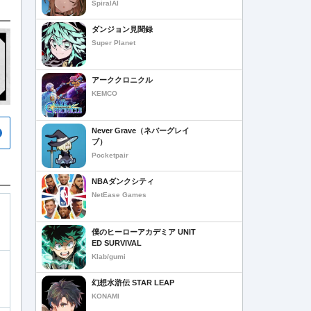
SpiralAI
ダンジョン見聞録
Super Planet
アーククロニクル
KEMCO
Never Grave（ネバーグレイ
ブ）
Pocketpair
NBAダンクシティ
NetEase Games
僕のヒーローアカデミア UNIT
ED SURVIVAL
Klab/gumi
幻想水滸伝 STAR LEAP
KONAMI