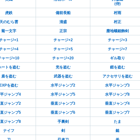
(侍)
虎鉄
備前長船
村雨
天のむら雲
清盛
村正
菊一文字
正宗
塵地螺鈿飾剣
チャージ+1
チャージ+2
チャージ+3
チャージ+4
チャージ+5
チャージ+7
チャージ+10
チャージ+20
ギル取り
ハートを盗む
兜を盗む
鎧を盗む
盾を盗む
武器を盗む
アクセサリを盗む
EXPを盗む
水平ジャンプ2
水平ジャンプ3
平ジャンプ4
水平ジャンプ5
水平ジャンプ8
直ジャンプ2
垂直ジャンプ3
垂直ジャンプ4
直ジャンプ5
垂直ジャンプ6
垂直ジャンプ7
直ジャンプ8
手裏剣
たま
ナイフ
剣
鎚
刀
忍者刀
斧