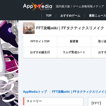
国内最大級！ゲーム攻略情報メディア
TOP
おすすめゲーム
最新ニュース
FFT攻略wiki｜FFタクティクスリメイク
FFTサイトTOP
新要素
取り
おすすめ誕生日
ラムザ育成ルート
おす
AppMediaトップ
FFT攻略wiki｜FFタクティクスリメイ
ストーリー
【FFT】