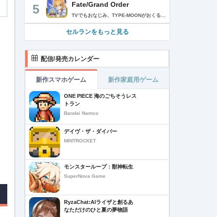
Fate/Grand Order
5
TVでもおなじみ、TYPE-MOONがおくるFateのRPG！ スマホでも本格的なRPGが楽しめる。 文字数にして500万字超という、圧倒的なボリュームを堪能できるストーリー！ 本編以外にもキャラクターごとにストーリーを用意し、Fateファンも今回はじめてFateの世界を体験される方も十分満足いただける内容となっています。 【あらすじ】 西暦2015年。 地球の未来を観測するカルデアは、2017年以降の人類史が崩壊している事実を確認した。 昨日まで確かに存在していた2115年までの“約束された未来”は、何の前触れもなく突如として消え去ったのだ。 なぜ。どうして。だれが。どうやって。 西暦2004年 日本 ある地方都市。 ここに今まではなかった、「観測できない領域」が現れたと。 カルデアはこれを人類絶滅の原因と仮定し、いまだ実験段階だった第六の実験を決行する事となった。 それは過去への時間旅行。 人間を霊子化させて過去に送りこみ、事象に介入する事で時空の特異点を解明、あるいは破壊する禁断の儀式。 その名を人理守護指令、グランドオーダー。 人類を守るために人類史に立ち向かう、運命と戦うものたちの総称である。 【ゲーム概要】 スマホに最適化された簡単操作のコマンドオーダーバトル！ プレイヤーはマスターとなって英霊たちを操り敵を倒し謎を解明していく。 好みの英霊で戦うか、強い英霊で戦うかバトルスタイルはプレイヤーしだい。 ◆豪華声優陣が続々参加 青木志貴、茜屋日海夏、赤羽根健治、明坂聡美、浅川悠、朝日奈丸佳、阿澄佳奈、阿部彬名、阿部敦、阿部里果、雨宮天、新井里美、井口裕香、井澤詩織、石川界人、石川由依、石谷春貴、伊瀬茉莉也、市ノ瀬加那、伊藤彩沙、伊藤かな恵、伊東健人、伊藤静、伊藤美紀、稲田徹、井上和彦、井上喜久子、井上麻里奈、伊丸岡篤、石見舞菜香、上坂すみれ、植田佳奈、上田麗奈、内田真礼、内田雄馬、内山昂輝、梅原裕一郎、江川央生、江口拓也、江越彬紀、遠藤綾、大久保瑠美、大空直美、大塚明夫、大塚芳忠、大原さやか、大和田仁美、岡本信彦、置鮎龍太郎、小倉唯、小澤亜李、小野賢章、小野大輔、小野友樹、小見川千明、かかずゆみ、柿原徹也、加隈亜衣、笠間淳、加瀬康之、門脇舞以、金元寿子、神尾晋一郎、茅野愛衣、川澄綾子、河西健吾、川野剛稔、神奈延年、鬼頭明里、木村珠莉、木村良平、桐本拓哉、釘宮理恵、久野美咲、黒木ほの香、黒田崇矢、桑原由気、KENN、高野麻里佳、古賀葵、小清水亜美、後藤邑子、小西克幸、小林千晃、小林ゆう、小林裕介、小原好美、小松未可子、子安武人、小山力也、近藤玲奈、斎賀みつき、西前忠久、斉藤壮馬、斎藤千和、坂本真綾、佐倉綾音、櫻井孝宏、佐藤聡美、佐藤利奈、沢城みゆき、下屋則子、島﨑信長、嶋村侑、庄司宇芽香、白石晴香、新垣樽助、真堂圭、末柄里恵、杉田智和、杉山紀彰、鈴木達央、鈴木崚汰、鈴代紗弓、鈴村健一、諏訪彩花、諏訪部順一、関俊彦、関智一、瀬戸麻沙美、芹澤優、仙台エリ、千本木彩花、園崎未恵、大地葉、高乃麗、高野直子、高橋花林、高橋李依、高山みなみ、武内駿輔、竹内良太、武田華、田中敦子、田中美海、田中理恵、谷山紀章、種﨑敦美、種田梨沙、田丸篤志、田村睦心、田村ゆかり、丹下桜、千葉繁、千葉翔也、津田健次郎、紡木吏佐、鶴岡聡、寺崎裕香、寺島拓篤、東山奈央、土岐隼一、飛田展男、戸松遥、豊永利行、鳥海浩輔、中井和哉、中田譲治、長縄まりあ、仲村美沙希、中村悠一、名塚佳織、生天目仁美、浪川大輔、能登麻美子、野中藍、乃村健次、土師孝也、長谷川育美、花江夏樹、花澤香菜、花守ゆみり、早見沙織、原由実、春野杏、潘めぐみ、日岡なつみ、日笠陽子、日野聡、平川大輔、ファイルーズあい、福圓美里、福西勝也、福山潤、藤井隼、藤沼建人、ブリドカットセーラ恵美、古川慎、保志総一朗、星野貴紀、堀内賢雄、堀江由衣、本多真梨子、本多陽子、本渡楓、前野智昭、M・A・O、増田俊樹、Machico、松風雅也、真殿光昭、マフィア梶田、三上哲、三木眞一郎、水樹奈々、水島大宙、水橋かおり、緑川光、水瀬いのり、南央美、峯田茉優、宮野真守、宮本充、村瀬歩、森川智之、森田了介、森永千才、森なな子、諸星すみれ、安井邦彦、山路和弘、山下大輝、山下七海、山寺宏一、山根綺、山野井仁、山村響、悠木碧、ゆかな、遊佐浩二、吉野裕行、佳村はるか、米澤円、若林直美、和氣あず未、和多田美咲（50音順） ◆全体構成・メインシナリオ・シナリオ・総監督 奈須きのこ ◆リードキャラクターデザイナー 武内崇 ◆アートディレクション TYPE-MOON ◆メインシナリオ・シナリオ執筆 東出祐一郎、桜井光 水瀬葉月、星空めてお ◆ゲストライター amphibian、虚淵玄（ニトロプラス）、acpi、ＯＫＳＧ（TYPE-MOON）、経験値、小太刀右京、三田誠、たけのこ星人、橘公司、田中天（株式会社フラッグノーツ）、成田良悟、鋼屋ジン、ひろやまひろし、円居挽、茗荷屋甚六、矢野俊策（株式会社フラッグノーツ）、リヨ（50音順） ◆キャラクターデザイン I-IV、蒼月タカオ（TYPE-MOON）、AKIRA、Azusa、東冬、荒野、Anmi、池澤真、石田あきら、いみぎむる、兔ろうと、羽海野チカ、大森葵、岡崎武士、okojo、およ、加藤いつわ、カワグチタケシ、きばどりリュー、桐原小鳥、ギンカ、倉花千夏、黒星紅白、小梅けいと、近衛乙嗣、小松崎類、こやまひろかず（TYPE-MOON）、西藤浩樹（LASENGLE）、saitom、坂本みねぢ、佐々木少年、サテー、色素、縞うどん（TYPE-MOON）、島田フミカネ、しまどりる、sime、下越（TYPE-MOON）、シャカＰ（LASENGLE）、白浜鴎、しらび、白峰、真じろう、STAR影法師、曽我誠、タイキ、高橋慶太郎、高山箕犀、竹、武中英雄、武梨えり、たけのこ星人、TAKOLEGS、田島昭宇、タスクオーナ、danciao、中央東口、CHOCO、悌太、Dd、天空すふぃあ、DANGERDROP、toi8、トリダモノ、中原、なまにくATK、西出ケンゴロー、nipi、ネコタワワ、NOCO、pako、林けゐ、原田たけひと、春野友矢、ばん！、Bすけ、左、ヒライユキオ、平野稜二、広江礼威、ひろやまひろし、PFALZ、ぶくろて、huke、BLACK（TYPE-MOON）、古海鐘一、BUNBUN、hou、ホトソウカ、本庄雷太、前田浩孝、マシマサキ、また、松竜、Mika Pikazo、緑川美帆、三輪士郎、村山竜大、めろん22、望月けい、元村人、森井しづき、森山大輔、山中虎鉄、YOCO_N（LASENGLE）、余湖裕輝、米山舞、La-na、lack、リヨ、Ryota-H、輪くすさが、redjuice、ReDrop、ろび～な、ワダアルコ、渡れい（50音順） このアプリケーションには、（株）ＣＲＩ・ミドルウェアの「CRIWARE（TM）」が使用されています。
セルランをもっと見る
配信/発売カレンダー
新作スマホゲーム
新作家庭用ゲーム
ONE PIECE 海のごちそうレス
トラン
Bandai Namco
デイヴ・ザ・ダイバー
MINTROCKET
モンスターループ：獣神転生
SuperNova Game
RyzaChat:AIライザと創るあ
なただけのひと夏の夢物語