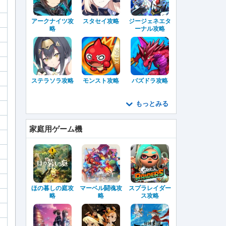
アークナイツ攻
スタセイ攻略
ジージェネエタ
略
ーナル攻略
ステラソラ攻略
モンスト攻略
パズドラ攻略
もっとみる
家庭用ゲーム機
ほの暮しの庭攻
マーベル闘魂攻
スプラレイダー
略
略
ス攻略