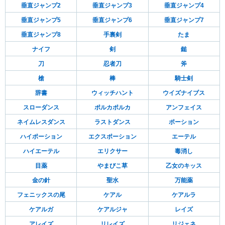
垂直ジャンプ2
垂直ジャンプ3
垂直ジャンプ4
垂直ジャンプ5
垂直ジャンプ6
垂直ジャンプ7
垂直ジャンプ8
手裏剣
たま
ナイフ
剣
鎚
刀
忍者刀
斧
槍
棒
騎士剣
辞書
ウィッチハント
ウイズナイブス
スローダンス
ポルカポルカ
アンフェイス
ネイムレスダンス
ラストダンス
ポーション
ハイポーション
エクスポーション
エーテル
ハイエーテル
エリクサー
毒消し
目薬
やまびこ草
乙女のキッス
金の針
聖水
万能薬
フェニックスの尾
ケアル
ケアルラ
ケアルガ
ケアルジャ
レイズ
アレイズ
リレイズ
リジェネ