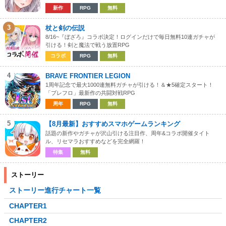
新作
RPG
無料
3
杖と剣の伝説
8/16~『ぼざろ』コラボ決定！ログインだけで毎日無料10連ガチャが
引ける！剣と魔法で戦う放置RPG
コラボ
RPG
無料
4
BRAVE FRONTIER LEGION
1周年記念で最大1000連無料ガチャが引ける！＆★5確定スタート！
「ブレフロ」最新作の共闘対戦RPG
周年
RPG
無料
5
【8月最新】おすすめスマホゲームランキング
話題の新作やガチャが沢山引ける注目作、周年&コラボ開催タイト
ル、リセマラおすすめなどを完全網羅！
特集
無料
ストーリー
ストーリー進行チャート一覧
CHAPTER1
CHAPTER2