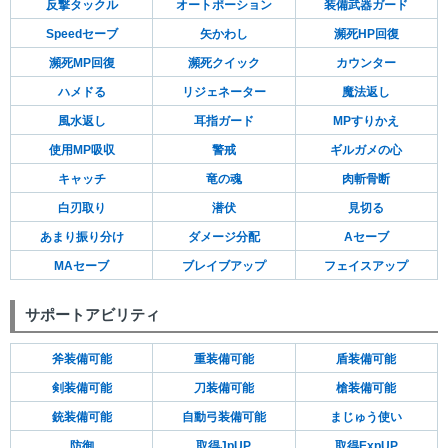
反撃タックル
オートポーション
装備武器ガード
Speedセーブ
矢かわし
瀕死HP回復
瀕死MP回復
瀕死クイック
カウンター
ハメドる
リジェネーター
魔法返し
風水返し
耳指ガード
MPすりかえ
使用MP吸収
警戒
ギルガメの心
キャッチ
竜の魂
肉斬骨断
白刃取り
潜伏
見切る
あまり振り分け
ダメージ分配
Aセーブ
MAセーブ
ブレイブアップ
フェイスアップ
サポートアビリティ
斧装備可能
重装備可能
盾装備可能
剣装備可能
刀装備可能
槍装備可能
銃装備可能
自動弓装備可能
まじゅう使い
防御
取得JpUP
取得ExpUP