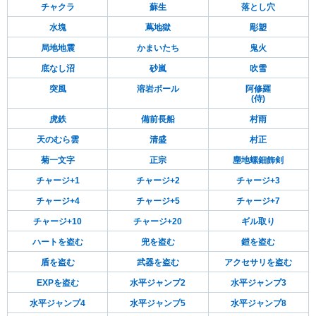
チャクラ
蘇生
落とし穴
水塊
蔦地獄
彫塑
局地地震
かまいたち
鬼火
底なし沼
砂嵐
吹雪
突風
溶岩ボール
阿修羅
(侍)
虎鉄
備前長船
村雨
天のむら雲
清盛
村正
菊一文字
正宗
塵地螺鈿飾剣
チャージ+1
チャージ+2
チャージ+3
チャージ+4
チャージ+5
チャージ+7
チャージ+10
チャージ+20
ギル取り
ハートを盗む
兜を盗む
鎧を盗む
盾を盗む
武器を盗む
アクセサリを盗む
EXPを盗む
水平ジャンプ2
水平ジャンプ3
水平ジャンプ4
水平ジャンプ5
水平ジャンプ8