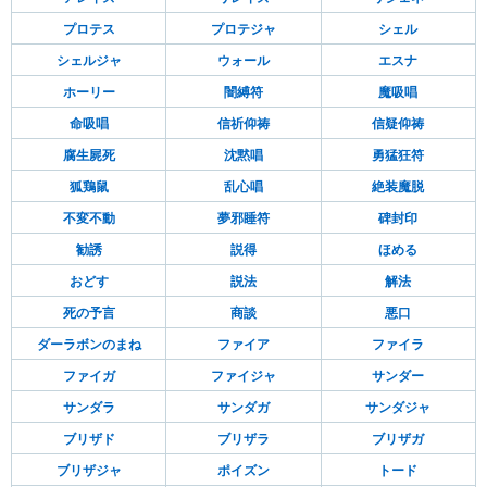
プロテス
プロテジャ
シェル
シェルジャ
ウォール
エスナ
ホーリー
闇縛符
魔吸唱
命吸唱
信祈仰祷
信疑仰祷
腐生屍死
沈黙唱
勇猛狂符
狐鶏鼠
乱心唱
絶装魔脱
不変不動
夢邪睡符
碑封印
勧誘
説得
ほめる
おどす
説法
解法
死の予言
商談
悪口
ダーラボンのまね
ファイア
ファイラ
ファイガ
ファイジャ
サンダー
サンダラ
サンダガ
サンダジャ
ブリザド
ブリザラ
ブリザガ
ブリザジャ
ポイズン
トード