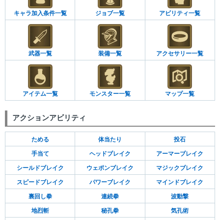
キャラ加入条件一覧
ジョブ一覧
アビリティ一覧
武器一覧
装備一覧
アクセサリー一覧
アイテム一覧
モンスター一覧
マップ一覧
アクションアビリティ
ためる
体当たり
投石
手当て
ヘッドブレイク
アーマーブレイク
シールドブレイク
ウェポンブレイク
マジックブレイク
スピードブレイク
パワーブレイク
マインドブレイク
裏回し拳
連続拳
波動撃
地烈斬
秘孔拳
気孔術