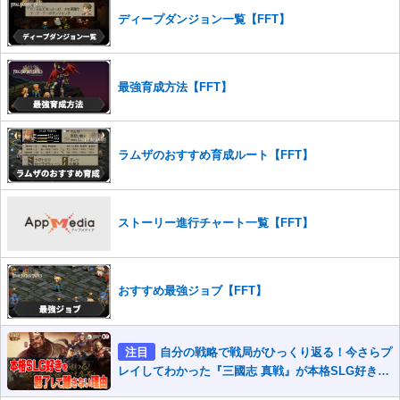
さい。
ディープダンジョン一覧【FFT】
また、過度な利用規約の違反や、弊社に損害の及ぶ内容の書き込みがあ
った場合は、法的措置をとらせていただく場合もございますので、あら
かじめご理解くださいませ。
最強育成方法【FFT】
ラムザのおすすめ育成ルート【FFT】
ストーリー進行チャート一覧【FFT】
おすすめ最強ジョブ【FFT】
注目
自分の戦略で戦局がひっくり返る！今さらプ
レイしてわかった『三國志 真戦』が本格SLG好きを
魅了して離さないワケ