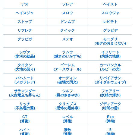
デス
フレア
ヘイスト
ヘイスジャ
スロウ
スロウジャ
ストップ
ドンムブ
レビテト
リフレク
クイック
グラビデ
グラビガ
メテオ
モーグリ
(モグのおまじない)
シヴァ
ラムウ
イフリート
(氷河の結晶)
(裁きのいかずち)
(灼熱の地獄)
タイタン
ゴーレム
カーバンクル
(大地の怒り)
(アースウォール)
(ルビーの光)
バハムート
オーディン
リバイアサン
(メガフレア)
(破壊の閃光)
(ダイダルウェイブ)
サラマンダー
シルフ
フェアリー
(火炎竜立ち昇らん)
(風のささやき)
(妖精の輝き)
リッチ
クリュプス
ゾディアーク
(不条理の翼)
(恐怖の最終章)
(暗闇の雲)
CT
レベル
Exp
(算術)
(算術)
(算術)
ハイト
素数
5
(算術)
(算術)
(算術)