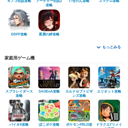
キノコ伝説攻略
アーチャー伝説2
いせのん攻略
スマグロ攻略
攻略
DDFF攻略
星屑の絆攻略
もっとみる
家庭用ゲーム機
スプラレイダース
SAOEoA攻略
カルドセプトビギ
エリオット攻略
攻略
ンズ攻略
バイオ9攻略
ぽこポケ攻略
ポケモンFRLG攻
ドラクエ7リメイ