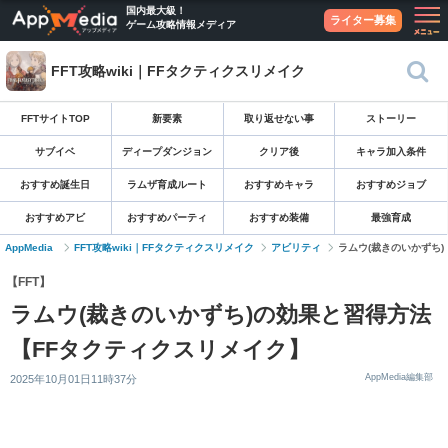
国内最大級！
ライター募集
ゲーム攻略情報メディア
FFT攻略wiki｜FFタクティクスリメイク
FFTサイトTOP
新要素
取り返せない事
ストーリー
サブイベ
ディープダンジョン
クリア後
キャラ加入条件
おすすめ誕生日
ラムザ育成ルート
おすすめキャラ
おすすめジョブ
おすすめアビ
おすすめパーティ
おすすめ装備
最強育成
AppMedia
FFT攻略wiki｜FFタクティクスリメイク
アビリティ
ラムウ(裁きのいかずち)
【FFT】
ラムウ(裁きのいかずち)の効果と習得方法
【FFタクティクスリメイク】
AppMedia編集部
2025年10月01日11時37分