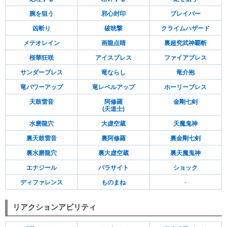
腕を狙う
邪心封印
ブレイバー
凶斬り
破晄撃
クライムハザード
メテオレイン
画龍点睛
裏超究武神覇斬
桜華狂咲
アイスブレス
ファイアブレス
サンダーブレス
竜ならし
竜介抱
竜パワーアップ
竜レベルアップ
ホーリーブレス
天鼓雷音
阿修羅
金剛七剣
(天道士)
水磨龍穴
大虚空蔵
天魔鬼神
裏天鼓雷音
裏阿修羅
裏金剛七剣
裏水磨龍穴
裏大虚空蔵
裏天魔鬼神
エナジール
パラサイト
ショック
ディファレンス
ものまね
-
リアクションアビリティ