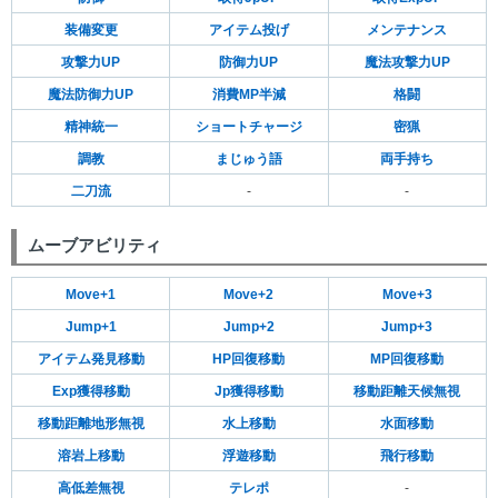
装備変更
アイテム投げ
メンテナンス
攻撃力UP
防御力UP
魔法攻撃力UP
魔法防御力UP
消費MP半減
格闘
精神統一
ショートチャージ
密猟
調教
まじゅう語
両手持ち
二刀流
-
-
ムーブアビリティ
Move+1
Move+2
Move+3
Jump+1
Jump+2
Jump+3
アイテム発見移動
HP回復移動
MP回復移動
Exp獲得移動
Jp獲得移動
移動距離天候無視
移動距離地形無視
水上移動
水面移動
溶岩上移動
浮遊移動
飛行移動
高低差無視
テレポ
-