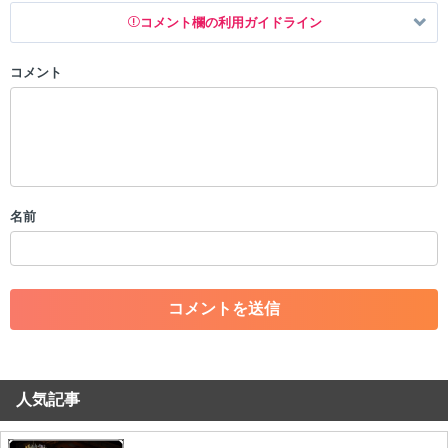
コメント欄の利用ガイドライン
コメント
以下の書き込みを禁止とし、場合によってはコメント削除や書き込み制
限を行う可能性がございます。 あらかじめご了承ください。
・公序良俗に反する投稿
・スパムなど、記事内容と関係のない投稿
・誰かになりすます行為
・個人情報の投稿や、他者のプライバシーを侵害する投稿
名前
・一度削除された投稿を再び投稿すること
・外部サイトへの誘導や宣伝
・アカウントの売買など金銭が絡む内容の投稿
・各ゲームのネタバレを含む内容の投稿
・その他、管理者が不適切と判断した投稿
コメントの削除につきましては下記フォームより申請をいた
だけますでしょうか。
人気記事
コメントの削除を申請する
※投稿内容を確認後、順次対応さ
せていただきます。ご了承ください。
※一度削除したコメントは復元ができませんのでご注意くだ