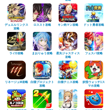
デュエルリンクス
ロススト攻略
キン肉マン攻略
ドット勇者攻略
攻略
ライD攻略
まおりゅう攻略
星矢ジャスティス
フェスバ攻略
攻略
リネージュM攻略
白猫プロジェクト
白猫テニス攻略
妖怪ウォッチ1ス
攻略
マホ攻略