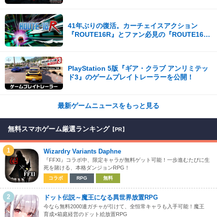
ス開始！
41年ぶりの復活。カーチェイスアクション
『ROUTE16R』とファン必見の『ROUTE16
COLLECTION』が同時発売
PlayStation 5版『ギア・クラブ アンリミテッ
ド3』のゲームプレイトレーラーを公開！
最新ゲームニュースをもっと見る
無料スマホゲーム厳選ランキング
【PR】
1
Wizardry Variants Daphne
『FFXI』コラボ中、限定キャラが無料ゲット可能！一歩進むたびに生
死を賭ける、本格ダンジョンRPG！
コラボ
RPG
無料
2
ドット伝説～魔王になる異世界放置RPG
今なら無料2000連ガチャが引けて、全恒常キャラも入手可能！魔王
育成×箱庭経営のドット絵放置RPG