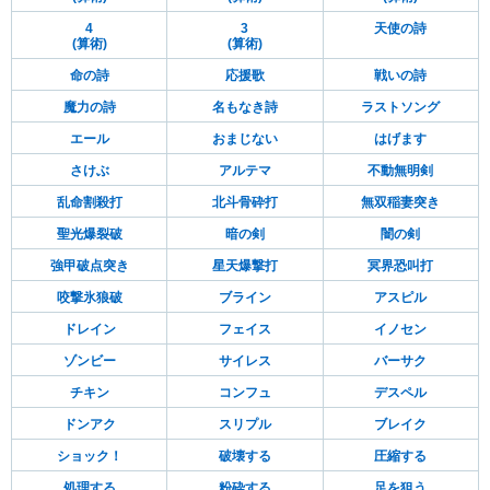
4
3
天使の詩
(算術)
(算術)
命の詩
応援歌
戦いの詩
魔力の詩
名もなき詩
ラストソング
エール
おまじない
はげます
さけぶ
アルテマ
不動無明剣
乱命割殺打
北斗骨砕打
無双稲妻突き
聖光爆裂破
暗の剣
闇の剣
強甲破点突き
星天爆撃打
冥界恐叫打
咬撃氷狼破
ブライン
アスピル
ドレイン
フェイス
イノセン
ゾンビー
サイレス
バーサク
チキン
コンフュ
デスペル
ドンアク
スリプル
ブレイク
ショック！
破壊する
圧縮する
処理する
粉砕する
足を狙う