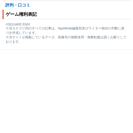
評判・口コミ
ゲーム権利表記
©SQUARE ENIX
※当カテゴリ内のすべての記事は、AppMedia編集部及びライター独自の判断に基
づき作成しています。
※当サイトが掲載しているデータ、画像等の無断使用・無断転載は固くお断りして
おります。