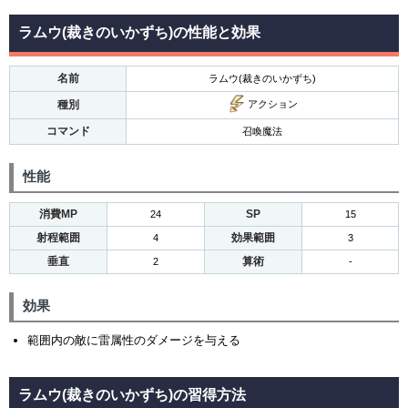
ラムウ(裁きのいかずち)の性能と効果
名前
ラムウ(裁きのいかずち)
種別
アクション
コマンド
召喚魔法
性能
消費MP
SP
24
15
射程範囲
効果範囲
4
3
垂直
算術
2
-
効果
範囲内の敵に雷属性のダメージを与える
ラムウ(裁きのいかずち)の習得方法