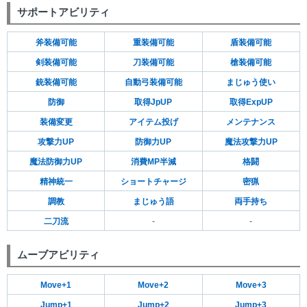
サポートアビリティ
斧装備可能
重装備可能
盾装備可能
剣装備可能
刀装備可能
槍装備可能
銃装備可能
自動弓装備可能
まじゅう使い
防御
取得JpUP
取得ExpUP
装備変更
アイテム投げ
メンテナンス
攻撃力UP
防御力UP
魔法攻撃力UP
魔法防御力UP
消費MP半減
格闘
精神統一
ショートチャージ
密猟
調教
まじゅう語
両手持ち
二刀流
-
-
ムーブアビリティ
Move+1
Move+2
Move+3
Jump+1
Jump+2
Jump+3