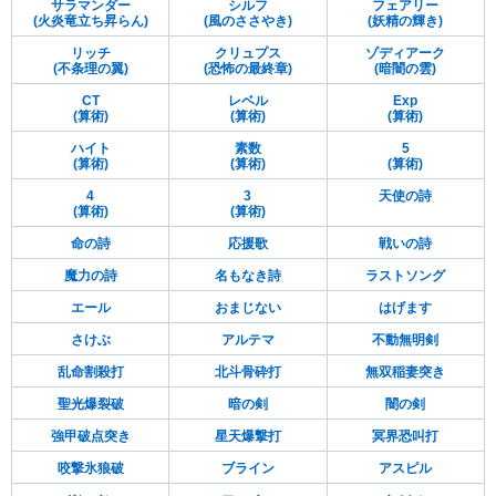
サラマンダー
シルフ
フェアリー
(火炎竜立ち昇らん)
(風のささやき)
(妖精の輝き)
リッチ
クリュプス
ゾディアーク
(不条理の翼)
(恐怖の最終章)
(暗闇の雲)
CT
レベル
Exp
(算術)
(算術)
(算術)
ハイト
素数
5
(算術)
(算術)
(算術)
4
3
天使の詩
(算術)
(算術)
命の詩
応援歌
戦いの詩
魔力の詩
名もなき詩
ラストソング
エール
おまじない
はげます
さけぶ
アルテマ
不動無明剣
乱命割殺打
北斗骨砕打
無双稲妻突き
聖光爆裂破
暗の剣
闇の剣
強甲破点突き
星天爆撃打
冥界恐叫打
咬撃氷狼破
ブライン
アスピル