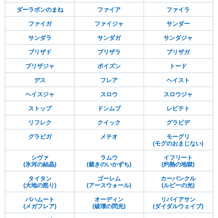
ダーラボンのまね
ファイア
ファイラ
ファイガ
ファイジャ
サンダー
サンダラ
サンダガ
サンダジャ
ブリザド
ブリザラ
ブリザガ
ブリザジャ
ポイズン
トード
デス
フレア
ヘイスト
ヘイスジャ
スロウ
スロウジャ
ストップ
ドンムブ
レビテト
リフレク
クイック
グラビデ
グラビガ
メテオ
モーグリ
(モグのおまじない)
シヴァ
ラムウ
イフリート
(氷河の結晶)
(裁きのいかずち)
(灼熱の地獄)
タイタン
ゴーレム
カーバンクル
(大地の怒り)
(アースウォール)
(ルビーの光)
バハムート
オーディン
リバイアサン
(メガフレア)
(破壊の閃光)
(ダイダルウェイブ)