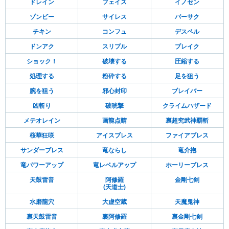
ドレイン
フェイス
イノセン
ゾンビー
サイレス
バーサク
チキン
コンフュ
デスペル
ドンアク
スリプル
ブレイク
ショック！
破壊する
圧縮する
処理する
粉砕する
足を狙う
腕を狙う
邪心封印
ブレイバー
凶斬り
破晄撃
クライムハザード
メテオレイン
画龍点睛
裏超究武神覇斬
桜華狂咲
アイスブレス
ファイアブレス
サンダーブレス
竜ならし
竜介抱
竜パワーアップ
竜レベルアップ
ホーリーブレス
天鼓雷音
阿修羅
金剛七剣
(天道士)
水磨龍穴
大虚空蔵
天魔鬼神
裏天鼓雷音
裏阿修羅
裏金剛七剣