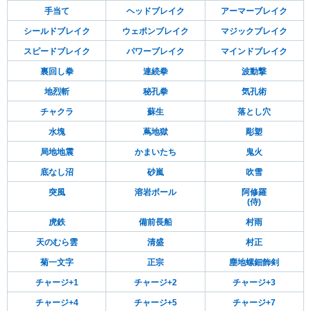
手当て
ヘッドブレイク
アーマーブレイク
シールドブレイク
ウェポンブレイク
マジックブレイク
スピードブレイク
パワーブレイク
マインドブレイク
裏回し拳
連続拳
波動撃
地烈斬
秘孔拳
気孔術
チャクラ
蘇生
落とし穴
水塊
蔦地獄
彫塑
局地地震
かまいたち
鬼火
底なし沼
砂嵐
吹雪
突風
溶岩ボール
阿修羅
(侍)
虎鉄
備前長船
村雨
天のむら雲
清盛
村正
菊一文字
正宗
塵地螺鈿飾剣
チャージ+1
チャージ+2
チャージ+3
チャージ+4
チャージ+5
チャージ+7