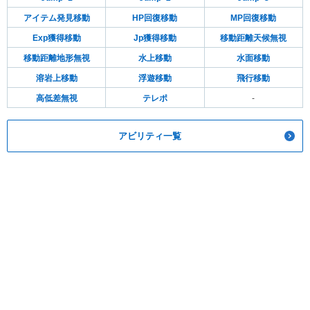
アイテム発見移動
HP回復移動
MP回復移動
Exp獲得移動
Jp獲得移動
移動距離天候無視
移動距離地形無視
水上移動
水面移動
溶岩上移動
浮遊移動
飛行移動
高低差無視
テレポ
-
アビリティ一覧