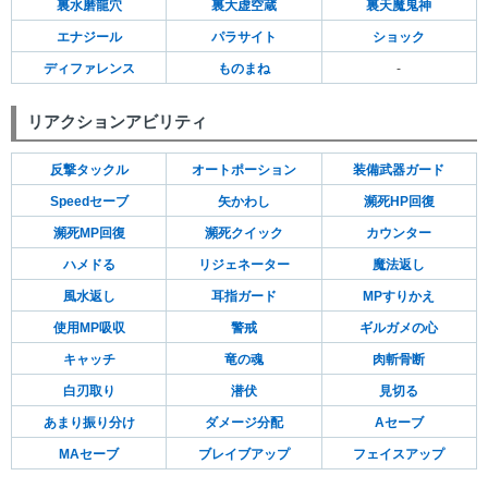
裏水磨龍穴
裏大虚空蔵
裏天魔鬼神
エナジール
パラサイト
ショック
ディファレンス
ものまね
-
リアクションアビリティ
反撃タックル
オートポーション
装備武器ガード
Speedセーブ
矢かわし
瀕死HP回復
瀕死MP回復
瀕死クイック
カウンター
ハメドる
リジェネーター
魔法返し
風水返し
耳指ガード
MPすりかえ
使用MP吸収
警戒
ギルガメの心
キャッチ
竜の魂
肉斬骨断
白刃取り
潜伏
見切る
あまり振り分け
ダメージ分配
Aセーブ
MAセーブ
ブレイブアップ
フェイスアップ