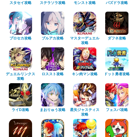
スタセイ攻略
ステラソラ攻略
モンスト攻略
パズドラ攻略
プロセカ攻略
ブルアカ攻略
マスターデュエル
ダフネ攻略
攻略
デュエルリンクス
ロススト攻略
キン肉マン攻略
ドット勇者攻略
攻略
ライD攻略
まおりゅう攻略
星矢ジャスティス
フェスバ攻略
攻略