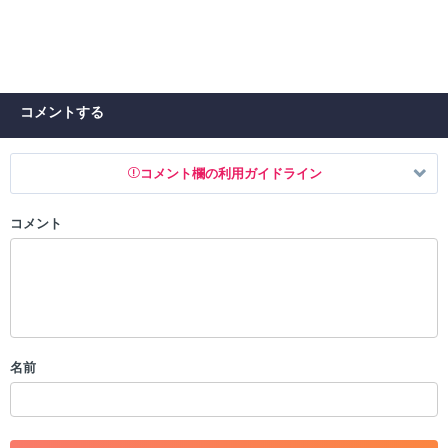
コメントする
コメント欄の利用ガイドライン
コメント
以下の書き込みを禁止とし、場合によってはコメント削除や書き込み制
限を行う可能性がございます。 あらかじめご了承ください。
・公序良俗に反する投稿
・スパムなど、記事内容と関係のない投稿
・誰かになりすます行為
・個人情報の投稿や、他者のプライバシーを侵害する投稿
名前
・一度削除された投稿を再び投稿すること
・外部サイトへの誘導や宣伝
・アカウントの売買など金銭が絡む内容の投稿
・各ゲームのネタバレを含む内容の投稿