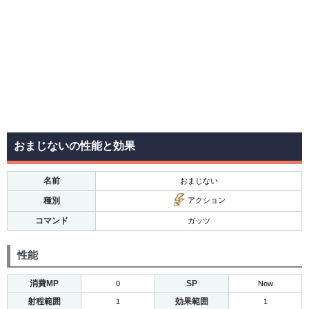
おまじないの性能と効果
名前
おまじない
種別
アクション
コマンド
ガッツ
性能
消費MP
SP
0
Now
射程範囲
効果範囲
1
1