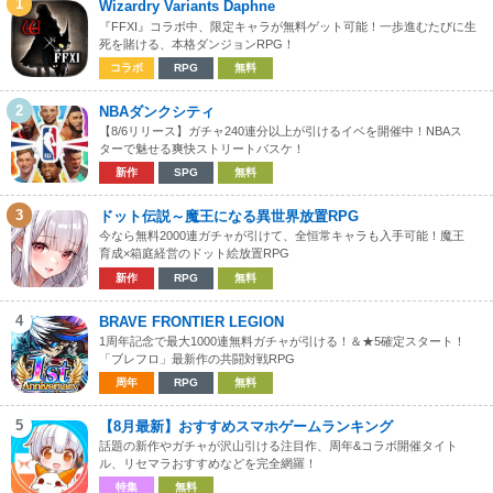
1
Wizardry Variants Daphne
『FFXI』コラボ中、限定キャラが無料ゲット可能！一歩進むたびに生
死を賭ける、本格ダンジョンRPG！
コラボ
RPG
無料
2
NBAダンクシティ
【8/6リリース】ガチャ240連分以上が引けるイベを開催中！NBAス
ターで魅せる爽快ストリートバスケ！
新作
SPG
無料
3
ドット伝説～魔王になる異世界放置RPG
今なら無料2000連ガチャが引けて、全恒常キャラも入手可能！魔王
育成×箱庭経営のドット絵放置RPG
新作
RPG
無料
4
BRAVE FRONTIER LEGION
1周年記念で最大1000連無料ガチャが引ける！＆★5確定スタート！
「ブレフロ」最新作の共闘対戦RPG
周年
RPG
無料
5
【8月最新】おすすめスマホゲームランキング
話題の新作やガチャが沢山引ける注目作、周年&コラボ開催タイト
ル、リセマラおすすめなどを完全網羅！
特集
無料