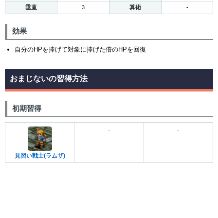
垂直
算術
3
-
効果
自分のHPを捧げて対象に捧げた倍のHPを回復
おまじないの習得方法
初期習得
-
-
見習い戦士(ラムザ)