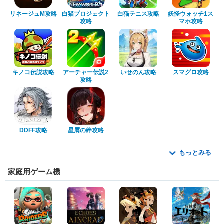
リネージュM攻略
白猫プロジェクト
白猫テニス攻略
妖怪ウォッチ1ス
攻略
マホ攻略
キノコ伝説攻略
アーチャー伝説2
いせのん攻略
スマグロ攻略
攻略
DDFF攻略
星屑の絆攻略
もっとみる
家庭用ゲーム機