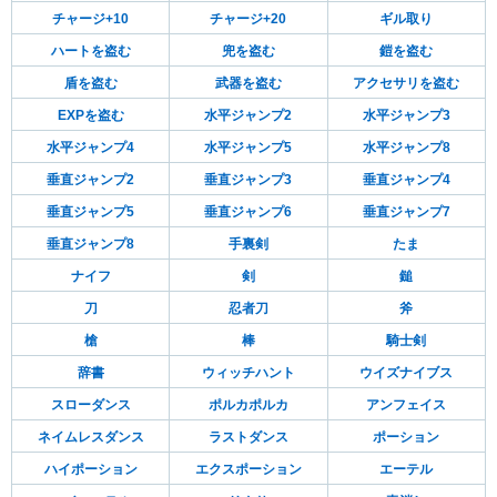
チャージ+10
チャージ+20
ギル取り
ハートを盗む
兜を盗む
鎧を盗む
盾を盗む
武器を盗む
アクセサリを盗む
EXPを盗む
水平ジャンプ2
水平ジャンプ3
水平ジャンプ4
水平ジャンプ5
水平ジャンプ8
垂直ジャンプ2
垂直ジャンプ3
垂直ジャンプ4
垂直ジャンプ5
垂直ジャンプ6
垂直ジャンプ7
垂直ジャンプ8
手裏剣
たま
ナイフ
剣
鎚
刀
忍者刀
斧
槍
棒
騎士剣
辞書
ウィッチハント
ウイズナイブス
スローダンス
ポルカポルカ
アンフェイス
ネイムレスダンス
ラストダンス
ポーション
ハイポーション
エクスポーション
エーテル