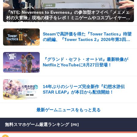
『NTE: Neverness to Everness』の参加型オフイベ「メェメェ
村の大冒険」現地の様子をレポ！ミニゲームやコスプレイヤー撮
影など盛りだくさん！
Steamで高評価を得た『Tower Tactics』待望
の続編、『Tower Tactics 2』2026年第3四半
期に早期アクセス開始
『グランド・セフト・オートVI』最新映像が
NetflixとYouTubeに8月27日登場！
14年ぶりのシリーズ完全新作『幻想水滸伝
STAR LEAP』が本日から配信開始！
最新ゲームニュースをもっと見る
無料スマホゲーム厳選ランキング
【PR】