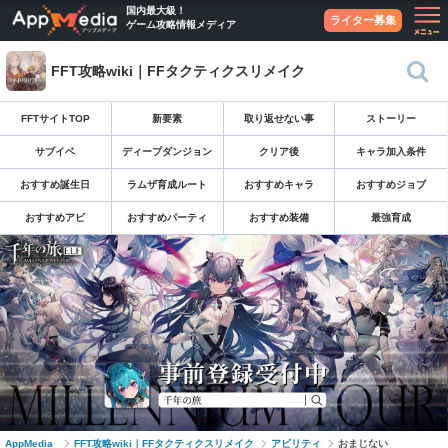
国内最大級！
ライター募集
ゲーム攻略情報メディア
FFT攻略wiki｜FFタクティクスリメイク
FFTサイトTOP
新要素
取り返せない事
ストーリー
サブイベ
ディープダンジョン
クリア後
キャラ加入条件
おすすめ誕生日
ラムザ育成ルート
おすすめキャラ
おすすめジョブ
おすすめアビ
おすすめパーティ
おすすめ装備
最強育成
AppMedia
FFT攻略wiki｜FFタクティクスリメイク
アビリティ
おまじない