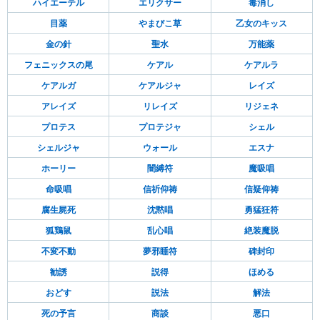
ハイエーテル
エリクサー
毒消し
目薬
やまびこ草
乙女のキッス
金の針
聖水
万能薬
フェニックスの尾
ケアル
ケアルラ
ケアルガ
ケアルジャ
レイズ
アレイズ
リレイズ
リジェネ
プロテス
プロテジャ
シェル
シェルジャ
ウォール
エスナ
ホーリー
闇縛符
魔吸唱
命吸唱
信祈仰祷
信疑仰祷
腐生屍死
沈黙唱
勇猛狂符
狐鶏鼠
乱心唱
絶装魔脱
不変不動
夢邪睡符
碑封印
勧誘
説得
ほめる
おどす
説法
解法
死の予言
商談
悪口