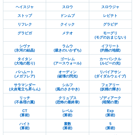
ヘイスジャ
スロウ
スロウジャ
ストップ
ドンムブ
レビテト
リフレク
クイック
グラビデ
グラビガ
メテオ
モーグリ
(モグのおまじない)
シヴァ
ラムウ
イフリート
(氷河の結晶)
(裁きのいかずち)
(灼熱の地獄)
タイタン
ゴーレム
カーバンクル
(大地の怒り)
(アースウォール)
(ルビーの光)
バハムート
オーディン
リバイアサン
(メガフレア)
(破壊の閃光)
(ダイダルウェイブ)
サラマンダー
シルフ
フェアリー
(火炎竜立ち昇らん)
(風のささやき)
(妖精の輝き)
リッチ
クリュプス
ゾディアーク
(不条理の翼)
(恐怖の最終章)
(暗闇の雲)
CT
レベル
Exp
(算術)
(算術)
(算術)
ハイト
素数
5
(算術)
(算術)
(算術)