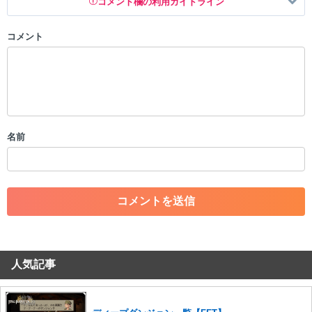
コメント欄の利用ガイドライン
コメント
以下の書き込みを禁止とし、場合によってはコメント削除や書き込み制
限を行う可能性がございます。 あらかじめご了承ください。
・公序良俗に反する投稿
・スパムなど、記事内容と関係のない投稿
・誰かになりすます行為
・個人情報の投稿や、他者のプライバシーを侵害する投稿
名前
・一度削除された投稿を再び投稿すること
・外部サイトへの誘導や宣伝
・アカウントの売買など金銭が絡む内容の投稿
・各ゲームのネタバレを含む内容の投稿
・その他、管理者が不適切と判断した投稿
コメントの削除につきましては下記フォームより申請をいた
だけますでしょうか。
人気記事
コメントの削除を申請する
※投稿内容を確認後、順次対応さ
せていただきます。ご了承ください。
※一度削除したコメントは復元ができませんのでご注意くだ