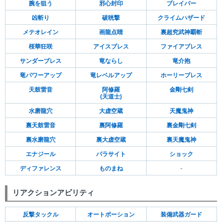
腕を狙う
邪心封印
ブレイバー
凶斬り
破晄撃
クライムハザード
メテオレイン
画龍点睛
裏超究武神覇斬
桜華狂咲
アイスブレス
ファイアブレス
サンダーブレス
竜ならし
竜介抱
竜パワーアップ
竜レベルアップ
ホーリーブレス
天鼓雷音
阿修羅
金剛七剣
(天道士)
水磨龍穴
大虚空蔵
天魔鬼神
裏天鼓雷音
裏阿修羅
裏金剛七剣
裏水磨龍穴
裏大虚空蔵
裏天魔鬼神
エナジール
パラサイト
ショック
ディファレンス
ものまね
-
リアクションアビリティ
反撃タックル
オートポーション
装備武器ガード