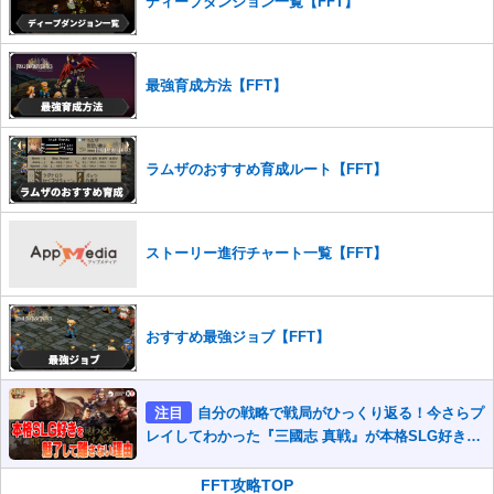
さい。
ディープダンジョン一覧【FFT】
また、過度な利用規約の違反や、弊社に損害の及ぶ内容の書き込みがあ
った場合は、法的措置をとらせていただく場合もございますので、あら
かじめご理解くださいませ。
最強育成方法【FFT】
ラムザのおすすめ育成ルート【FFT】
ストーリー進行チャート一覧【FFT】
おすすめ最強ジョブ【FFT】
注目
自分の戦略で戦局がひっくり返る！今さらプ
レイしてわかった『三國志 真戦』が本格SLG好きを
魅了して離さないワケ
FFT攻略TOP