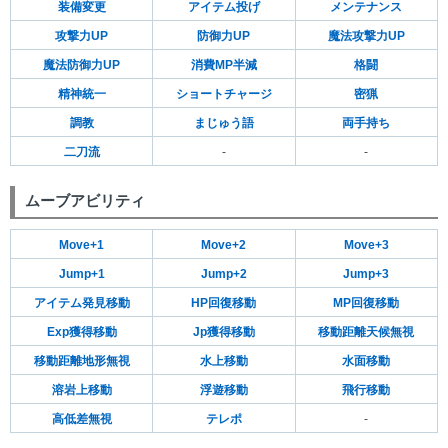
装備変更
アイテム投げ
メンテナンス
攻撃力UP
防御力UP
魔法攻撃力UP
魔法防御力UP
消費MP半減
格闘
精神統一
ショートチャージ
密猟
調教
まじゅう語
両手持ち
二刀流
-
-
ムーブアビリティ
Move+1
Move+2
Move+3
Jump+1
Jump+2
Jump+3
アイテム発見移動
HP回復移動
MP回復移動
Exp獲得移動
Jp獲得移動
移動距離天候無視
移動距離地形無視
水上移動
水面移動
溶岩上移動
浮遊移動
飛行移動
高低差無視
テレポ
-