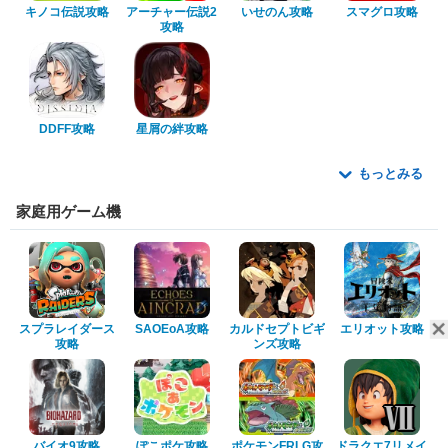
キノコ伝説攻略
アーチャー伝説2
いせのん攻略
スマグロ攻略
攻略
DDFF攻略
星屑の絆攻略
もっとみる
家庭用ゲーム機
スプラレイダース
SAOEoA攻略
カルドセプトビギ
エリオット攻略
攻略
ンズ攻略
バイオ9攻略
ぽこポケ攻略
ポケモンFRLG攻
ドラクエ7リメイ