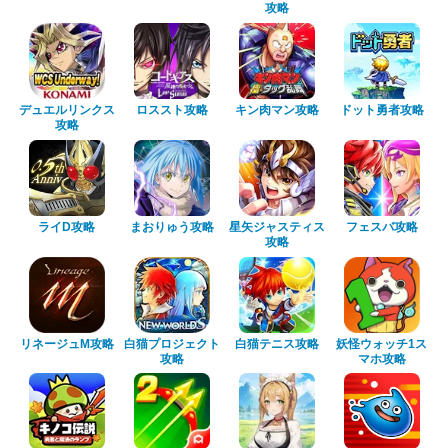
攻略
デュエルリンクス
ロススト攻略
キン肉マン攻略
ドット勇者攻略
攻略
ライD攻略
まおりゅう攻略
星矢ジャスティス
フェスバ攻略
攻略
リネージュM攻略
白猫プロジェクト
白猫テニス攻略
妖怪ウォッチ1ス
攻略
マホ攻略