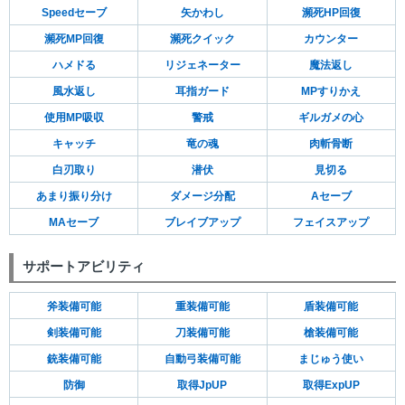
Speedセーブ
矢かわし
瀕死HP回復
瀕死MP回復
瀕死クイック
カウンター
ハメドる
リジェネーター
魔法返し
風水返し
耳指ガード
MPすりかえ
使用MP吸収
警戒
ギルガメの心
キャッチ
竜の魂
肉斬骨断
白刃取り
潜伏
見切る
あまり振り分け
ダメージ分配
Aセーブ
MAセーブ
ブレイブアップ
フェイスアップ
サポートアビリティ
斧装備可能
重装備可能
盾装備可能
剣装備可能
刀装備可能
槍装備可能
銃装備可能
自動弓装備可能
まじゅう使い
防御
取得JpUP
取得ExpUP