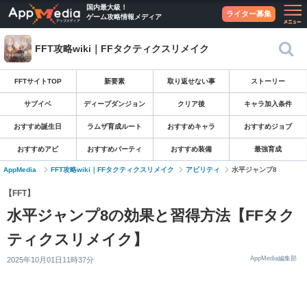
国内最大級！
ライター募集
ゲーム攻略情報メディア
FFT攻略wiki｜FFタクティクスリメイク
FFTサイトTOP
新要素
取り返せない事
ストーリー
サブイベ
ディープダンジョン
クリア後
キャラ加入条件
おすすめ誕生日
ラムザ育成ルート
おすすめキャラ
おすすめジョブ
おすすめアビ
おすすめパーティ
おすすめ装備
最強育成
AppMedia
FFT攻略wiki｜FFタクティクスリメイク
アビリティ
水平ジャンプ8
【FFT】
水平ジャンプ8の効果と習得方法【FFタク
ティクスリメイク】
AppMedia編集部
2025年10月01日11時37分