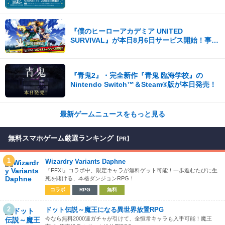
ころ満載！！
『僕のヒーローアカデミア UNITED
SURVIVAL』が本日8月6日サービス開始！事前
登録者数100万を突破！
『青鬼2』・完全新作『青鬼 臨海学校』の
Nintendo Switch™＆Steam®版が本日発売！
最新ゲームニュースをもっと見る
無料スマホゲーム厳選ランキング
【PR】
1
Wizardry Variants Daphne
『FFXI』コラボ中、限定キャラが無料ゲット可能！一歩進むたびに生
死を賭ける、本格ダンジョンRPG！
コラボ
RPG
無料
2
ドット伝説～魔王になる異世界放置RPG
今なら無料2000連ガチャが引けて、全恒常キャラも入手可能！魔王