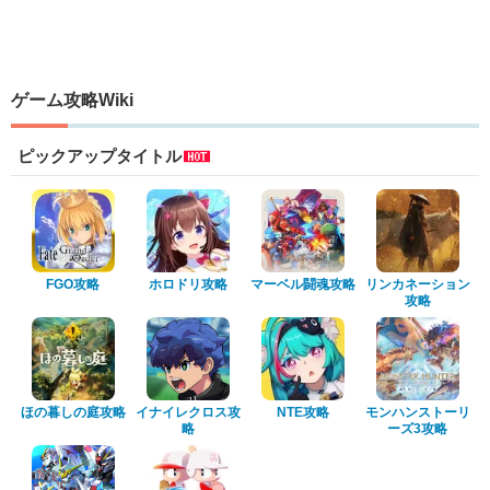
ゲーム攻略Wiki
ピックアップタイトル
FGO攻略
ホロドリ攻略
マーベル闘魂攻略
リンカネーション
攻略
ほの暮しの庭攻略
イナイレクロス攻
NTE攻略
モンハンストーリ
略
ーズ3攻略