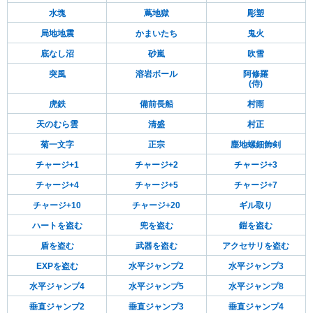
水塊
蔦地獄
彫塑
局地地震
かまいたち
鬼火
底なし沼
砂嵐
吹雪
突風
溶岩ボール
阿修羅
(侍)
虎鉄
備前長船
村雨
天のむら雲
清盛
村正
菊一文字
正宗
塵地螺鈿飾剣
チャージ+1
チャージ+2
チャージ+3
チャージ+4
チャージ+5
チャージ+7
チャージ+10
チャージ+20
ギル取り
ハートを盗む
兜を盗む
鎧を盗む
盾を盗む
武器を盗む
アクセサリを盗む
EXPを盗む
水平ジャンプ2
水平ジャンプ3
水平ジャンプ4
水平ジャンプ5
水平ジャンプ8
垂直ジャンプ2
垂直ジャンプ3
垂直ジャンプ4