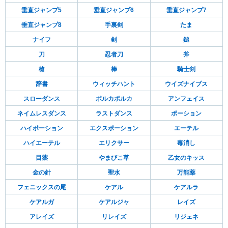
垂直ジャンプ5
垂直ジャンプ6
垂直ジャンプ7
垂直ジャンプ8
手裏剣
たま
ナイフ
剣
鎚
刀
忍者刀
斧
槍
棒
騎士剣
辞書
ウィッチハント
ウイズナイブス
スローダンス
ポルカポルカ
アンフェイス
ネイムレスダンス
ラストダンス
ポーション
ハイポーション
エクスポーション
エーテル
ハイエーテル
エリクサー
毒消し
目薬
やまびこ草
乙女のキッス
金の針
聖水
万能薬
フェニックスの尾
ケアル
ケアルラ
ケアルガ
ケアルジャ
レイズ
アレイズ
リレイズ
リジェネ