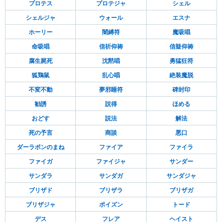
プロテス
プロテジャ
シェル
シェルジャ
ウォール
エスナ
ホーリー
闇縛符
魔吸唱
命吸唱
信祈仰祷
信疑仰祷
腐生屍死
沈黙唱
勇猛狂符
狐鶏鼠
乱心唱
絶装魔脱
不変不動
夢邪睡符
碑封印
勧誘
説得
ほめる
おどす
説法
解法
死の予言
商談
悪口
ダーラボンのまね
ファイア
ファイラ
ファイガ
ファイジャ
サンダー
サンダラ
サンダガ
サンダジャ
ブリザド
ブリザラ
ブリザガ
ブリザジャ
ポイズン
トード
デス
フレア
ヘイスト