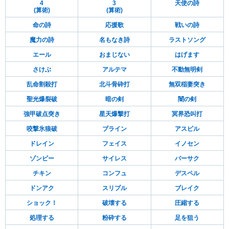
4
3
天使の詩
(算術)
(算術)
命の詩
応援歌
戦いの詩
魔力の詩
名もなき詩
ラストソング
エール
おまじない
はげます
さけぶ
アルテマ
不動無明剣
乱命割殺打
北斗骨砕打
無双稲妻突き
聖光爆裂破
暗の剣
闇の剣
強甲破点突き
星天爆撃打
冥界恐叫打
咬撃氷狼破
ブライン
アスピル
ドレイン
フェイス
イノセン
ゾンビー
サイレス
バーサク
チキン
コンフュ
デスペル
ドンアク
スリプル
ブレイク
ショック！
破壊する
圧縮する
処理する
粉砕する
足を狙う