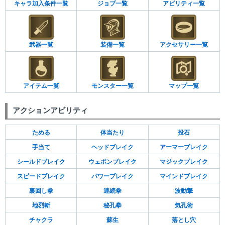
キャラ加入条件一覧
ジョブ一覧
アビリティ一覧
武器一覧
装備一覧
アクセサリー一覧
アイテム一覧
モンスター一覧
マップ一覧
アクションアビリティ
ためる
体当たり
投石
手当て
ヘッドブレイク
アーマーブレイク
シールドブレイク
ウェポンブレイク
マジックブレイク
スピードブレイク
パワーブレイク
マインドブレイク
裏回し拳
連続拳
波動撃
地烈斬
秘孔拳
気孔術
チャクラ
蘇生
落とし穴