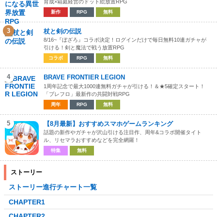
育成×箱庭経営のドット絵放置RPG
新作
RPG
無料
3
杖と剣の伝説
8/16~『ぼざろ』コラボ決定！ログインだけで毎日無料10連ガチャが
引ける！剣と魔法で戦う放置RPG
コラボ
RPG
無料
4
BRAVE FRONTIER LEGION
1周年記念で最大1000連無料ガチャが引ける！＆★5確定スタート！
「ブレフロ」最新作の共闘対戦RPG
周年
RPG
無料
5
【8月最新】おすすめスマホゲームランキング
話題の新作やガチャが沢山引ける注目作、周年&コラボ開催タイト
ル、リセマラおすすめなどを完全網羅！
特集
無料
ストーリー
ストーリー進行チャート一覧
CHAPTER1
CHAPTER2