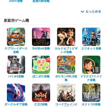
DDFF攻略
星屑の絆攻略
もっとみる
家庭用ゲーム機
スプラレイダース
SAOEoA攻略
カルドセプトビギ
エリオット攻略
攻略
ンズ攻略
バイオ9攻略
ぽこポケ攻略
ポケモンFRLG攻
ドラクエ7リメイ
略
ク攻略
ダークルギア攻略
仁王3攻略
コードヴェイン2
オクトラ0攻略