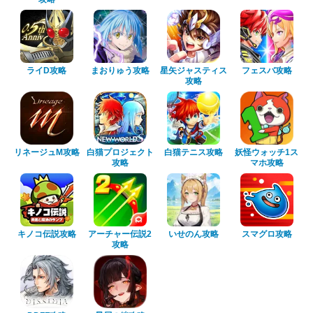
ライD攻略
まおりゅう攻略
星矢ジャスティス
フェスバ攻略
攻略
リネージュM攻略
白猫プロジェクト
白猫テニス攻略
妖怪ウォッチ1ス
攻略
マホ攻略
キノコ伝説攻略
アーチャー伝説2
いせのん攻略
スマグロ攻略
攻略