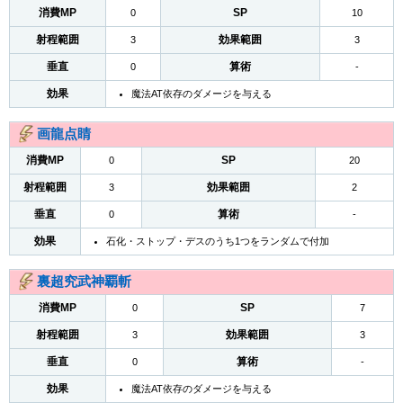
消費MP
SP
0
10
射程範囲
効果範囲
3
3
垂直
算術
0
-
効果
魔法AT依存のダメージを与える
画龍点睛
消費MP
SP
0
20
射程範囲
効果範囲
3
2
垂直
算術
0
-
効果
石化・ストップ・デスのうち1つをランダムで付加
裏超究武神覇斬
消費MP
SP
0
7
射程範囲
効果範囲
3
3
垂直
算術
0
-
効果
魔法AT依存のダメージを与える