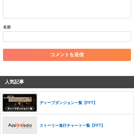
・公序良俗に反する投稿
・スパムなど、記事内容と関係のない投稿
・誰かになりすます行為
・個人情報の投稿や、他者のプライバシーを侵害する投稿
名前
・一度削除された投稿を再び投稿すること
・外部サイトへの誘導や宣伝
・アカウントの売買など金銭が絡む内容の投稿
・各ゲームのネタバレを含む内容の投稿
・その他、管理者が不適切と判断した投稿
コメントの削除につきましては下記フォームより申請をいた
だけますでしょうか。
人気記事
コメントの削除を申請する
※投稿内容を確認後、順次対応さ
せていただきます。ご了承ください。
※一度削除したコメントは復元ができませんのでご注意くだ
さい。
ディープダンジョン一覧【FFT】
また、過度な利用規約の違反や、弊社に損害の及ぶ内容の書き込みがあ
った場合は、法的措置をとらせていただく場合もございますので、あら
かじめご理解くださいませ。
ストーリー進行チャート一覧【FFT】