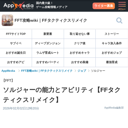
国内最大級！
ライター募集
ゲーム攻略情報メディア
FFT攻略wiki｜FFタクティクスリメイク
FFTサイトTOP
新要素
取り返せない事
ストーリー
サブイベ
ディープダンジョン
クリア後
キャラ加入条件
おすすめ誕生日
ラムザ育成ルート
おすすめキャラ
おすすめジョブ
おすすめアビ
おすすめパーティ
おすすめ装備
最強育成
AppMedia
FFT攻略wiki｜FFタクティクスリメイク
ジョブ
ソルジャー
【FFT】
ソルジャーの能力とアビリティ【FFタク
ティクスリメイク】
AppMedia編集部
2026年02月02日12時20分