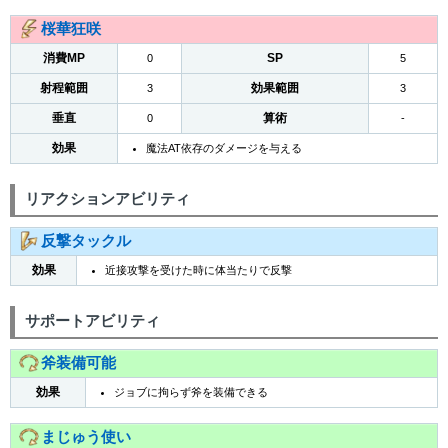
桜華狂咲
消費MP
SP
0
5
射程範囲
効果範囲
3
3
垂直
算術
0
-
効果
魔法AT依存のダメージを与える
リアクションアビリティ
反撃タックル
効果
近接攻撃を受けた時に体当たりで反撃
サポートアビリティ
斧装備可能
効果
ジョブに拘らず斧を装備できる
まじゅう使い