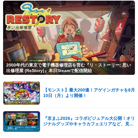
2000年代の東京で電子機器修理店を営む『リ・ストーリー: 思い
出修理屋 (ReStory)』本日Steamで配信開始
【モンスト】最大200連！アゲインガチャを8月
10日（月）より開催！
『京まふ2026』コラボビジュアル大公開！オリ
ジナルグッズやキャラカフェエリアなど、見ど
ころ満載！！