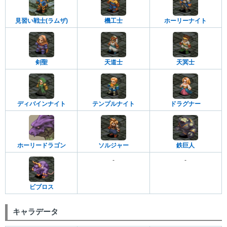
見習い戦士(ラムザ)
機工士
ホーリーナイト
剣聖
天道士
天冥士
ディバインナイト
テンプルナイト
ドラグナー
ホーリードラゴン
ソルジャー
鉄巨人
-
-
ビブロス
キャラデータ