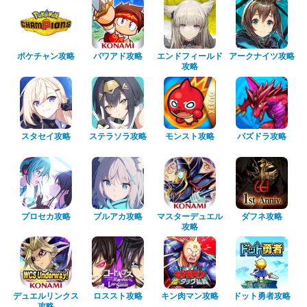
ポケチャン攻略
パワアド攻略
エンドフィールド
アークナイツ攻略
攻略
スタセイ攻略
ステラソラ攻略
モンスト攻略
パズドラ攻略
プロセカ攻略
ブルアカ攻略
マスターデュエル
ダフネ攻略
攻略
デュエルリンクス
ロススト攻略
キン肉マン攻略
ドット勇者攻略
攻略