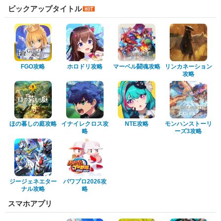
ピックアップタイトル
FGO攻略
ホロドリ攻略
マーベル闘魂攻略
リンカネーション
攻略
ほの暮しの庭攻略
イナイレクロス攻
NTE攻略
モンハンストーリ
略
ーズ3攻略
ジージェネエター
パワプロ2026攻
ナル攻略
略
スマホアプリ