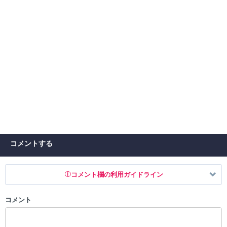
コメントする
コメント欄の利用ガイドライン
コメント
以下の書き込みを禁止とし、場合によってはコメント削除や書き込み制
限を行う可能性がございます。 あらかじめご了承ください。