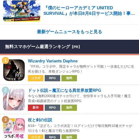
『僕のヒーローアカデミア UNITED
SURVIVAL』が本日8月6日サービス開始！事前
登録者数100万を突破！
最新ゲームニュースをもっと見る
無料スマホゲーム厳選ランキング
【PR】
1
Wizardry Variants Daphne
『FFXI』コラボ中、限定キャラが無料ゲット可能！一歩進むたびに生
死を賭ける、本格ダンジョンRPG！
コラボ
RPG
無料
2
ドット伝説～魔王になる異世界放置RPG
今なら無料2000連ガチャが引けて、全恒常キャラも入手可能！魔王
育成×箱庭経営のドット絵放置RPG
新作
RPG
無料
3
杖と剣の伝説
8/16~『ぼざろ』コラボ決定！ログインだけで毎日無料10連ガチャが
引ける！剣と魔法で戦う放置RPG
コラボ
RPG
無料