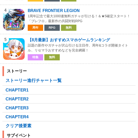
4
BRAVE FRONTIER LEGION
1周年記念で最大1000連無料ガチャが引ける！＆★5確定スタート！
「ブレフロ」最新作の共闘対戦RPG
周年
RPG
無料
5
【8月最新】おすすめスマホゲームランキング
話題の新作やガチャが沢山引ける注目作、周年&コラボ開催タイト
ル、リセマラおすすめなどを完全網羅！
特集
無料
ストーリー
ストーリー進行チャート一覧
CHAPTER1
CHAPTER2
CHAPTER3
CHAPTER4
クリア後要素
サブイベント