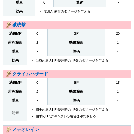
垂直
算術
0
-
効果
魔法AT依存のダメージを与える
破晄撃
消費MP
SP
0
20
射程範囲
効果範囲
2
1
垂直
算術
-
-
効果
自身の最大HP-使用時のHP分のダメージを与える
クライムハザード
消費MP
SP
0
15
射程範囲
効果範囲
2
1
垂直
算術
-
-
相手の最大HP-使用時のHP分のダメージを与える
効果
相手のHPが50%以下の場合は即死させる
メテオレイン