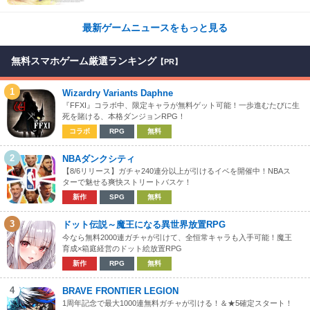
最新ゲームニュースをもっと見る
無料スマホゲーム厳選ランキング
【PR】
1
Wizardry Variants Daphne
『FFXI』コラボ中、限定キャラが無料ゲット可能！一歩進むたびに生
死を賭ける、本格ダンジョンRPG！
コラボ
RPG
無料
2
NBAダンクシティ
【8/6リリース】ガチャ240連分以上が引けるイベを開催中！NBAス
ターで魅せる爽快ストリートバスケ！
新作
SPG
無料
3
ドット伝説～魔王になる異世界放置RPG
今なら無料2000連ガチャが引けて、全恒常キャラも入手可能！魔王
育成×箱庭経営のドット絵放置RPG
新作
RPG
無料
4
BRAVE FRONTIER LEGION
1周年記念で最大1000連無料ガチャが引ける！＆★5確定スタート！