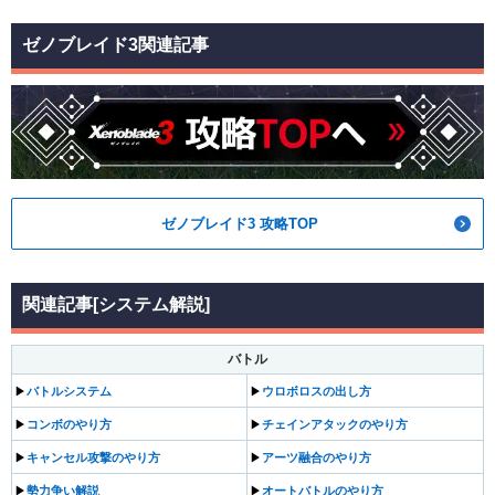
ゼノブレイド3関連記事
ゼノブレイド3 攻略TOP
関連記事[システム解説]
バトル
▶︎
バトルシステム
▶︎
ウロボロスの出し方
▶︎
コンボのやり方
▶︎
チェインアタックのやり方
▶︎
キャンセル攻撃のやり方
▶︎
アーツ融合のやり方
▶︎
勢力争い解説
▶︎
オートバトルのやり方