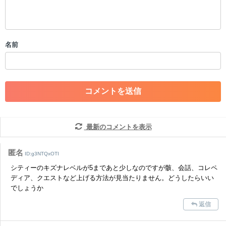
・公序良俗に反する投稿
・スパムなど、記事内容と関係のない投稿
・誰かになりすます行為
・個人情報の投稿や、他者のプライバシーを侵害する投稿
名前
・一度削除された投稿を再び投稿すること
・外部サイトへの誘導や宣伝
・アカウントの売買など金銭が絡む内容の投稿
・各ゲームのネタバレを含む内容の投稿
・その他、管理者が不適切と判断した投稿
コメントの削除につきましては下記フォームより申請をいた
だけますでしょうか。
最新のコメントを表示
コメントの削除を申請する
※投稿内容を確認後、順次対応さ
せていただきます。ご了承ください。
匿名
ID:g3NTQxOTI
※一度削除したコメントは復元ができませんのでご注意くだ
シティーのキズナレベルが5まであと少しなのですが骸、会話、コレペ
さい。
ディア、クエストなど上げる方法が見当たりません。どうしたらいい
でしょうか
また、過度な利用規約の違反や、弊社に損害の及ぶ内容の書き込みがあ
った場合は、法的措置をとらせていただく場合もございますので、あら
返信
かじめご理解くださいませ。