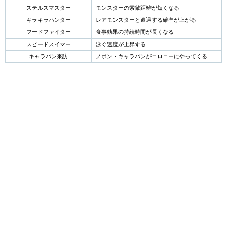
ステルスマスター
モンスターの索敵距離が短くなる
キラキラハンター
レアモンスターと遭遇する確率が上がる
フードファイター
食事効果の持続時間が長くなる
スピードスイマー
泳ぐ速度が上昇する
キャラバン来訪
ノポン・キャラバンがコロニーにやってくる