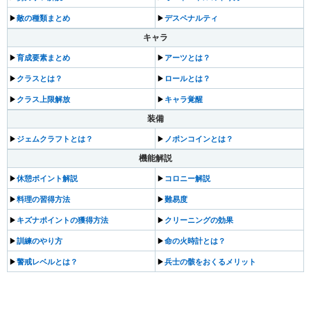
▶︎
敵の種類まとめ
▶︎
デスペナルティ
キャラ
▶︎
育成要素まとめ
▶︎
アーツとは？
▶︎
クラスとは？
▶︎
ロールとは？
▶︎
クラス上限解放
▶︎
キャラ覚醒
装備
▶︎
ジェムクラフトとは？
▶︎
ノポンコインとは？
機能解説
▶︎
休憩ポイント解説
▶︎
コロニー解説
▶︎
料理の習得方法
▶︎
難易度
▶︎
キズナポイントの獲得方法
▶︎
クリーニングの効果
▶︎
訓練のやり方
▶︎
命の火時計とは？
▶︎
警戒レベルとは？
▶︎
兵士の骸をおくるメリット