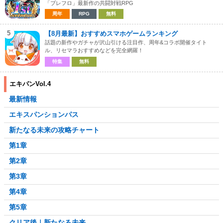
「ブレフロ」最新作の共闘対戦RPG
周年
RPG
無料
5
【8月最新】おすすめスマホゲームランキング
話題の新作やガチャが沢山引ける注目作、周年&コラボ開催タイト
ル、リセマラおすすめなどを完全網羅！
特集
無料
エキパンVol.4
最新情報
エキスパンションパス
新たなる未来の攻略チャート
第1章
第2章
第3章
第4章
第5章
クリア後｜新たなる未来