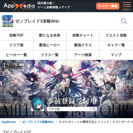
国内最大級！
ライター募集
ゲーム攻略情報メディア
ゼノブレイド3攻略Wiki
攻略TOP
新たなる未来
攻略チャート
クエスト攻略
クリア後
最強ヒーロー
最強クラス
キャラ一覧
ヒーロー一覧
クラス一覧
アーツ検索
マップ
AppMedia
ゼノブレイド3攻略Wiki
キズナポイントの獲得方法とメリット｜キズナボーナス
【ゼノブレイド3】