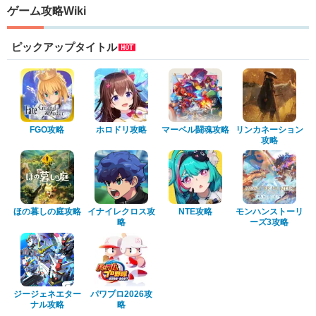
ゲーム攻略Wiki
ピックアップタイトル
FGO攻略
ホロドリ攻略
マーベル闘魂攻略
リンカネーション
攻略
ほの暮しの庭攻略
イナイレクロス攻
NTE攻略
モンハンストーリ
略
ーズ3攻略
ジージェネエター
パワプロ2026攻
ナル攻略
略