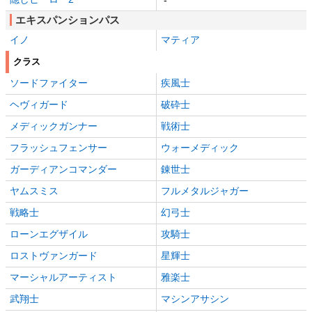
エキスパンションパス
イノ
マティア
クラス
ソードファイター
疾風士
ヘヴィガード
破砕士
メディックガンナー
戦術士
フラッシュフェンサー
ウォーメディック
ガーディアンコマンダー
錬世士
ヤムスミス
フルメタルジャガー
戦略士
幻弓士
ローンエグザイル
攻騎士
ロストヴァンガード
星輝士
マーシャルアーティスト
雅楽士
武翔士
マシンアサシン