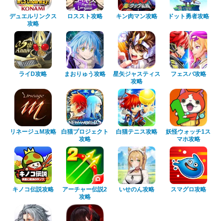
デュエルリンクス
ロススト攻略
キン肉マン攻略
ドット勇者攻略
攻略
ライD攻略
まおりゅう攻略
星矢ジャスティス
フェスバ攻略
攻略
リネージュM攻略
白猫プロジェクト
白猫テニス攻略
妖怪ウォッチ1ス
攻略
マホ攻略
キノコ伝説攻略
アーチャー伝説2
いせのん攻略
スマグロ攻略
攻略