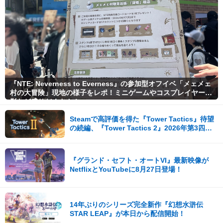
『NTE: Neverness to Everness』の参加型オフイベ「メェメェ
村の大冒険」現地の様子をレポ！ミニゲームやコスプレイヤー撮
影など盛りだくさん！
Steamで高評価を得た『Tower Tactics』待望
の続編、『Tower Tactics 2』2026年第3四半
期に早期アクセス開始
『グランド・セフト・オートVI』最新映像が
NetflixとYouTubeに8月27日登場！
14年ぶりのシリーズ完全新作『幻想水滸伝
STAR LEAP』が本日から配信開始！