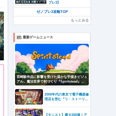
ブレ3】
ゼノブレ3攻略TOP
もっとみる
最新ゲームニュース
宮崎駿作品に影響を受けた温かな手描きビジュ
アル。魔法世界で村づくり『Spiritstead』本
日発売
2000年代の東京で電子機器修
理店を営む『リ・ストーリ
ー: 思い出修理屋 (ReStor
y)』本日Steamで配信開始
【モンスト】最大200連！ア