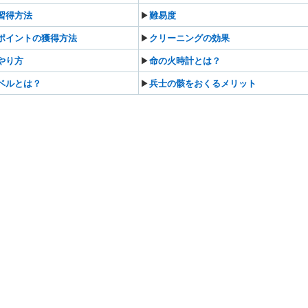
習得方法
▶︎
難易度
ポイントの獲得方法
▶︎
クリーニングの効果
やり方
▶︎
命の火時計とは？
ベルとは？
▶︎
兵士の骸をおくるメリット