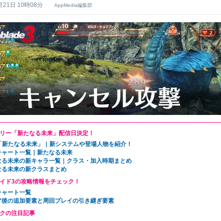
月21日 10時08分
AppMedia編集部
リー「新たなる未来」配信日決定！
C「新たなる未来」｜新システムや登場人物を紹介！
チャート一覧｜新たなる未来
なる未来の新キャラ一覧｜クラス・加入時期まとめ
なる未来の新クラスまとめ
イド3の攻略情報をチェック！
チャート一覧
ア後の追加要素と周回プレイの引き継ぎ要素
クの注目記事