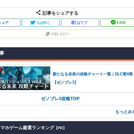
記事をシェアする
シェア
つぶやく
はてブ
LINE
URLコピー
事
新たなる未来の攻略チャート一覧｜DLC第4弾
【ゼノブレ3】
ゼノブレ3攻略TOP
もっとみ
スマホゲーム厳選ランキング
【PR】