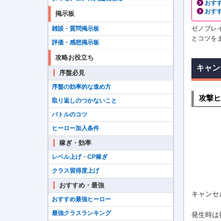
おす
おす
掲示板
ゼノブレ
雑談・質問掲示板
とコツをま
評価・感想掲示板
攻略お役立ち
キャン
序盤必見
序盤の効率的な進め方
攻撃ヒ
取り返しのつかないこと
バトルのコツ
ヒーロー加入条件
稼ぎ・効率
レベル上げ・CP稼ぎ
クラス習得度上げ
おすすめ・最強
キャンセ
おすすめ最強ヒーロー
最強クラスランキング
発生時は