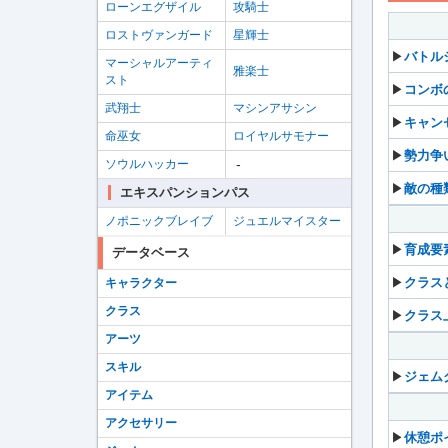
ローンエグザイル
攻騎士
ロストヴァンガード
星輝士
▶︎
バトル
マーシャルアーティ
雅楽士
スト
▶︎
コンボ
武翔士
マシンアサシン
▶︎
キャン
命巫女
ロイヤルサモナー
▶︎
勢力争
-
ソウルハッカー
▶︎
敵の種
エキスパンションパス
ノポニックブレイブ
ジュエルマイスター
▶︎
育成要
データベース
▶︎
クラス
キャラクター
クラス
▶︎
クラス
アーツ
スキル
▶︎
ジェム
アイテム
アクセサリー
▶︎
休憩ポ