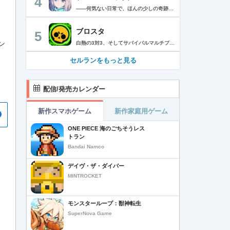
4
――何気ない日常で、ほんの少しの奇跡を見つける物語 Yostarが贈る学園×青春×物語RPG『ブルーアーカイブ -Blue Archive-』！ 先生として、個性豊かで魅力的な生徒たちと共に、一風変わった学園都市キヴォトスの 日常を過ごそう！ ■あらすじ ここは学園都市キヴォトス。 数千の学園からなる超巨大学園都市では、日々トラブルが絶えない。 この問題に対応すべく、連邦生徒会長によって連邦捜査部【シャーレ】が設立された。 この物語は【シャーレ】の顧問となる先生とそれに協力する生徒たちと学園都市での日常を 描いた物語である。 ▼可愛いキャラクターが活躍する3Dバトル 大迫力の3Dリアルタイムバトル！ 可愛いキャラクター達が画面いっぱいに所狭しと大活躍。 あなたは先生として、生徒たちを指揮しよう！ ▼個性豊かなキャラクターを彩るハイクオリティの2Dアニメーション 美少女キャラクターたちが綺麗な2Dアニメーションであなたを迎えてくれる！ 仲良くなると特別なアニメーションが見れることもあるぞ！ ▼生徒たちと絆を深めて彼女たちと特別な日常を過ごそう！ 一緒にいる時間が長ければ長いほど、彼女たちはあなたとの絆は深まっていく。 そんな彼女たちとの日々が、きっとあなたの日常を特別なものに！ ▼公式Twitter https://twitter.com/Blue_ArchiveJP ▼公式サイト https://bluearchive.jp/ (C)Yostar, Inc.
ブロスタ
5
ン
白熱の3対3、そしてサバイバルマルチプレイを楽しめるモバイルゲーム！3分間で展開する様々なゲームモード… 友達と共闘するもよし、一人で戦うもよし。 強力な必殺技や特殊能力を持ったキャラクターを入手して、アップグレードしましょう。ユニークなスキンを集めれば、戦場でひときわ目立つこと間違いなし！ブロスタワールドの不思議なステージで、バトルを繰り広げましょう！ ブロスタは無料でダウンロードおよびプレイが可能ですが、一部のゲーム内アイテムを有料で購入いただくことも可能です（ランダムなアイテムを含む）。ゲーム内アイテムの有料購入を希望しない場合は、デバイスの設定からアプリ内課金を無効にしてください。 様々なゲームモードで戦おう エメラルドハント（3対3）：チームの仲間と共に敵チームに勝利！エメラルドを10個集めたら最後まで守り抜きましょう。倒されるとエメラルドも失います。 バトルロイヤル（ソロ/デュオ）：生き残りをかけたサバイバルモード。キャラクターのパワーアップを集めましょう。デュオまたはソロモードを選んだら、大混乱の戦場で最後まで生き延びた者が勝者となります。そして勝者がすべてを独り占めします！ ブロストライカー（3対3）：ひと味違うゲームモードです！サッカーの腕試しといきましょう。先に2ゴールを決めたチームが勝利します。なおレッドカードはありませんので、激しいバトルにご注意ください。 賞金稼ぎ（3対3）：敵を倒して星を獲得！自分の星も守り抜きましょう。より多くの星を集めたチームの勝利です。 強奪（3対3）：チームの金庫を守りながら、敵チームの金庫の破壊を目指します。ひっそりと前進したら、豪快にお宝までの道を切り拓きましょう！ 特別イベント：期間限定の特別な対人および対CPUゲームモードです。 チャンピオンシップチャレンジ：ブロスタのゲーム内予選に参加して、eスポーツの世界に飛び込みましょう！ キャラクターのアンロックとアップグレード 強力な必殺技や特殊能力を持ったキャラクターを集めて、アップグレードしましょう。キャラクターを強化して、ユニークなスキンを集めましょう。 ブロスタパス クエストやブロスタボックス、エメラルド、ピンズ、そしてブロスタパス限定スキンなど、特典が盛りだくさん！シーズンごとに特典は変わります。 MVPプレイヤーになろう ローカルのランキングを駆け上がり、あなたの強さを証明しましょう！ どんな時も進化しよう 新たなキャラクターやスキン、マップ、特別イベント、ゲームモードを探し求めましょう。 特徴： 3対3のリアルタイム対戦で世界中のプレイヤーとバトル 白熱のモバイル向けサバイバルマルチプレイ 独自の攻撃や必殺技を持った、強力な新キャラクターをアンロック 日々入れ替わるイベントとゲームモード バトルは一人でも、フレンドと一緒でもプレイ可能 グローバルまたはローカルのランキングを駆け上がろう 仲間とクラブを結成したり参加したりして、情報交換しながら共に戦おう スキンをアンロックしてキャラクターをカスタマイズ プレイヤーが作った攻略の難しい新マップ クラッシュ・オブ・クラン、クラッシュ・ロワイヤル、ブーム・ビーチの制作会社がお届けするバトルゲーム！ サポート： サポートが必要な際は、ゲーム内の設定の「ヘルプとサポート」からご連絡いただくか、http://supercell.helpshift.com/a/brawl-stars/をご覧ください。 プライバシーポリシー： http://supercell.com/en/privacy-policy/jp/ サービス利用規約： http://supercell.com/en/terms-of-service/jp/ 保護者の皆さまへ： http://supercell.com/en/parents/jp/
セルランをもっと見る
配信/発売カレンダー
新作スマホゲーム
新作家庭用ゲーム
ONE PIECE 海のごちそうレス
トラン
Bandai Namco
デイヴ・ザ・ダイバー
MINTROCKET
モンスターループ：獣神転生
SuperNova Game