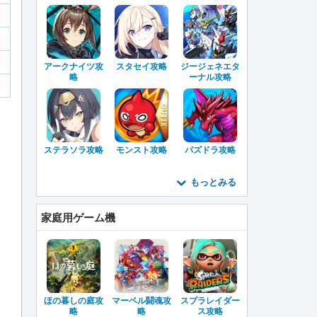
アークナイツ攻
スタセイ攻略
ジージェネエタ
略
ーナル攻略
ステラソラ攻略
モンスト攻略
パズドラ攻略
もっとみる
家庭用ゲーム機
ほの暮しの庭攻
マーベル闘魂攻
スプラレイダー
略
略
ス攻略