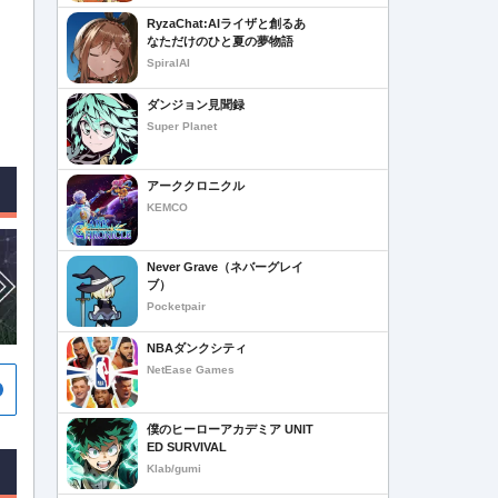
RyzaChat:AIライザと創るあ
なただけのひと夏の夢物語
SpiralAI
ダンジョン見聞録
Super Planet
アーククロニクル
KEMCO
Never Grave（ネバーグレイ
ブ）
Pocketpair
NBAダンクシティ
NetEase Games
僕のヒーローアカデミア UNIT
ED SURVIVAL
Klab/gumi