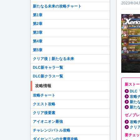
2023年04
新たなる未来の攻略チャート
第1章
第2章
第3章
第4章
第5章
クリア後｜新たなる未来
DLC新キャラ一覧
DLC新クラス一覧
新ストー
攻略情報
DL
攻略チャート
攻略
新た
クエスト攻略
新た
クリア後要素
ゼノブレ
アイオニオン最強
攻略
クリ
チャレンジバトル攻略
要チェッ
ダイセンニンの大魔境攻略