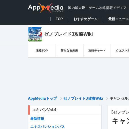
国内最大級！ゲーム攻略情報メディア
TOP
おすすめゲーム
最新ニュース
ゼノブレイド3攻略Wiki
攻略TOP
新たなる未来
攻略チャート
クエスト
AppMediaトップ
ゼノブレイド3攻略Wiki
キャンセル
エキパンVol.4
【ゼノブレ
最新情報
キャ
エキスパンションパス