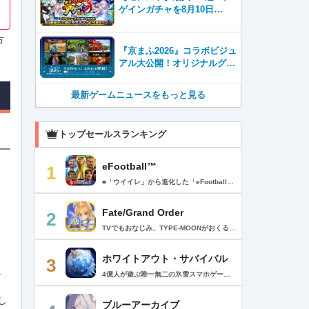
ゲインガチャを8月10日
（月）より開催！
方
『京まふ2026』コラボビジュ
アル大公開！オリジナルグッ
ズやキャラカフェエリアな
ど、見どころ満載！！
最新ゲームニュースをもっと見る
トップセールスランキング
eFootball™
1
■「ウイイレ」から進化した「eFootball™」 人気サッカーゲーム「ウイニングイレブン」が「eFootball™」とタイトルを変え、大きく進化して生まれ変わりました。「eFootball™」で新しいサッカーゲームを体感しましょう！ ■はじめての方でも安心 ダウンロード後は、実践を交えたステップアップ方式のチュートリアルで直感的に基本操作を覚えることができます！さらに、チュートリアルを全てクリアすると、リオネル メッシがもらえます！！ また、試合の面白さや爽快感を楽しんでいただくためにスマートアシストを実装。 複雑な操作をしなくても、華麗なドリブルやパスで相手をかわして強烈なシュートでゴールを奪うことができます！ 【基本的な遊び方】 ■好きなチームで始めよう 欧州、米州、アジアなど世界各国のクラブやナショナルチームなどお気に入りのチームでスタートできます！ ■選手を獲得しましょう チームを作成したら、選手を獲得しましょう。現役のスーパースターや、歴史に残るレジェンドたちが、あなたのクラブでの活躍を待っています！ ・スペシャル選手リスト 現実の試合で大活躍した選手や、注目リーグの選手、レジェンドなどの特別な選手を獲得できます。 ・スタンダード選手リスト 好きな選手を獲得できます。条件を設定して絞り込むことができます。 ・監督リスト さまざまな戦術や得意な育成タイプを持った監督を獲得できます。 ■試合を楽しもう 獲得した選手でチームを編成したら、いよいよ試合に挑戦！ AIを相手に腕を磨いたり、オンライン対戦でランキングを競ったり、楽しみ方はあなた次第です。 ・対AI戦で腕を磨く 注目リーグのチームやナショナルチームを相手に戦うイベントなど、サッカーシーズンに合わせたさまざまなテーマのイベントが開催されています。 また、10段階にレベル分けされたDivision制の「eFootball™ リーグ」で楽しみながらレベルアップしていくことも可能です！ ・対人戦で実力を試す Division制の全ユーザーとランキングを競う「eFootball™ リーグ」や、毎週開催される様々なイベントで、オンラインでのリアルタイム対戦を楽しむことができます。あなたのドリームチームで、最高峰のDivision 1を目指しましょう！ ・友達と最大3vs3の対戦を楽しむ フレンドマッチ機能を使って、友達と対戦することができます。育て上げたチームの強さを友達に見せつけましょう！ また、最大3vs3の協力対戦も可能。友達とオンラインで集まって対戦を楽しみましょう！ ■選手を育てる 獲得した選手は、選手種別によっては成長させることができます。 試合に出場させたり、ゲーム内アイテムを使用したりして、選手のレベルを上げる事で入手できる「タレントポイント」で、能力パラメータを上昇させましょう。 より自分好みの選手にしたい場合は、手動でポイントを割り振りましょう。 ポイントの割り振りに迷った場合は、[おまかせ]で設定することもできます。 自分だけのお気に入りの選手に育て上げましょう！ 【もっと楽しむ】 ■Live Updateを毎週配信 選手の移籍や、現実の試合での活躍が反映される「Live Update」を搭載。 毎週配信される「Live Update」を参考に、スカッドを編成し試合に挑みましょう。 ■スタジアムをカスタマイズ 試合中のスタジアムに反映されるコレオ・オブジェクトなどのスタジアムパーツをカスタマイズできます。 思い通りのスタジアムにアレンジして、ゲーム体験を彩りましょう！ ※居住国・地域が以下のお客様には、eFootball™ コインによるルートボックス施策をご提供しておりません。 ベルギー、ブラジル(18歳未満) 【最新情報について】 本商品は、新機能やモードの追加、ゲームプレイ・イベントのアップデートを継続的に行っていきます。 最新情報は「eFootball™」公式サイトをご確認ください。 【ダウンロードについて】 本アプリをダウンロードするためには、ストレージに約3.3GBの空き容量が必要となります。 あらかじめ3.3GB以上の容量を空けてからダウンロードを行っていただけますようお願いします。 ダウンロード時はWi-Fi環境で接続することを推奨いたします。 ※アップデートにつきましても同様となります。 【通信環境について】 本アプリはオンラインゲームです。通信可能な環境でお楽しみください。
Fate/Grand Order
2
TVでもおなじみ、TYPE-MOONがおくるFateのRPG！ スマホでも本格的なRPGが楽しめる。 文字数にして500万字超という、圧倒的なボリュームを堪能できるストーリー！ 本編以外にもキャラクターごとにストーリーを用意し、Fateファンも今回はじめてFateの世界を体験される方も十分満足いただける内容となっています。 【あらすじ】 西暦2015年。 地球の未来を観測するカルデアは、2017年以降の人類史が崩壊している事実を確認した。 昨日まで確かに存在していた2115年までの“約束された未来”は、何の前触れもなく突如として消え去ったのだ。 なぜ。どうして。だれが。どうやって。 西暦2004年 日本 ある地方都市。 ここに今まではなかった、「観測できない領域」が現れたと。 カルデアはこれを人類絶滅の原因と仮定し、いまだ実験段階だった第六の実験を決行する事となった。 それは過去への時間旅行。 人間を霊子化させて過去に送りこみ、事象に介入する事で時空の特異点を解明、あるいは破壊する禁断の儀式。 その名を人理守護指令、グランドオーダー。 人類を守るために人類史に立ち向かう、運命と戦うものたちの総称である。 【ゲーム概要】 スマホに最適化された簡単操作のコマンドオーダーバトル！ プレイヤーはマスターとなって英霊たちを操り敵を倒し謎を解明していく。 好みの英霊で戦うか、強い英霊で戦うかバトルスタイルはプレイヤーしだい。 ◆豪華声優陣が続々参加 青木志貴、茜屋日海夏、赤羽根健治、明坂聡美、浅川悠、朝日奈丸佳、阿澄佳奈、阿部彬名、阿部敦、阿部里果、雨宮天、新井里美、井口裕香、井澤詩織、石川界人、石川由依、石谷春貴、伊瀬茉莉也、市ノ瀬加那、伊藤彩沙、伊藤かな恵、伊東健人、伊藤静、伊藤美紀、稲田徹、井上和彦、井上喜久子、井上麻里奈、伊丸岡篤、石見舞菜香、上坂すみれ、植田佳奈、上田麗奈、内田真礼、内田雄馬、内山昂輝、梅原裕一郎、江川央生、江口拓也、江越彬紀、遠藤綾、大久保瑠美、大空直美、大塚明夫、大塚芳忠、大原さやか、大和田仁美、岡本信彦、置鮎龍太郎、小倉唯、小澤亜李、小野賢章、小野大輔、小野友樹、小見川千明、かかずゆみ、柿原徹也、加隈亜衣、笠間淳、加瀬康之、門脇舞以、金元寿子、神尾晋一郎、茅野愛衣、川澄綾子、河西健吾、川野剛稔、神奈延年、鬼頭明里、木村珠莉、木村良平、桐本拓哉、釘宮理恵、久野美咲、黒木ほの香、黒田崇矢、桑原由気、KENN、高野麻里佳、古賀葵、小清水亜美、後藤邑子、小西克幸、小林千晃、小林ゆう、小林裕介、小原好美、小松未可子、子安武人、小山力也、近藤玲奈、斎賀みつき、西前忠久、斉藤壮馬、斎藤千和、坂本真綾、佐倉綾音、櫻井孝宏、佐藤聡美、佐藤利奈、沢城みゆき、下屋則子、島﨑信長、嶋村侑、庄司宇芽香、白石晴香、新垣樽助、真堂圭、末柄里恵、杉田智和、杉山紀彰、鈴木達央、鈴木崚汰、鈴代紗弓、鈴村健一、諏訪彩花、諏訪部順一、関俊彦、関智一、瀬戸麻沙美、芹澤優、仙台エリ、千本木彩花、園崎未恵、大地葉、高乃麗、高野直子、高橋花林、高橋李依、高山みなみ、武内駿輔、竹内良太、武田華、田中敦子、田中美海、田中理恵、谷山紀章、種﨑敦美、種田梨沙、田丸篤志、田村睦心、田村ゆかり、丹下桜、千葉繁、千葉翔也、津田健次郎、紡木吏佐、鶴岡聡、寺崎裕香、寺島拓篤、東山奈央、土岐隼一、飛田展男、戸松遥、豊永利行、鳥海浩輔、中井和哉、中田譲治、長縄まりあ、仲村美沙希、中村悠一、名塚佳織、生天目仁美、浪川大輔、能登麻美子、野中藍、乃村健次、土師孝也、長谷川育美、花江夏樹、花澤香菜、花守ゆみり、早見沙織、原由実、春野杏、潘めぐみ、日岡なつみ、日笠陽子、日野聡、平川大輔、ファイルーズあい、福圓美里、福西勝也、福山潤、藤井隼、藤沼建人、ブリドカットセーラ恵美、古川慎、保志総一朗、星野貴紀、堀内賢雄、堀江由衣、本多真梨子、本多陽子、本渡楓、前野智昭、M・A・O、増田俊樹、Machico、松風雅也、真殿光昭、マフィア梶田、三上哲、三木眞一郎、水樹奈々、水島大宙、水橋かおり、緑川光、水瀬いのり、南央美、峯田茉優、宮野真守、宮本充、村瀬歩、森川智之、森田了介、森永千才、森なな子、諸星すみれ、安井邦彦、山路和弘、山下大輝、山下七海、山寺宏一、山根綺、山野井仁、山村響、悠木碧、ゆかな、遊佐浩二、吉野裕行、佳村はるか、米澤円、若林直美、和氣あず未、和多田美咲（50音順） ◆全体構成・メインシナリオ・シナリオ・総監督 奈須きのこ ◆リードキャラクターデザイナー 武内崇 ◆アートディレクション TYPE-MOON ◆メインシナリオ・シナリオ執筆 東出祐一郎、桜井光 水瀬葉月、星空めてお ◆ゲストライター amphibian、虚淵玄（ニトロプラス）、acpi、ＯＫＳＧ（TYPE-MOON）、経験値、小太刀右京、三田誠、たけのこ星人、橘公司、田中天（株式会社フラッグノーツ）、成田良悟、鋼屋ジン、ひろやまひろし、円居挽、茗荷屋甚六、矢野俊策（株式会社フラッグノーツ）、リヨ（50音順） ◆キャラクターデザイン I-IV、蒼月タカオ（TYPE-MOON）、AKIRA、Azusa、東冬、荒野、Anmi、池澤真、石田あきら、いみぎむる、兔ろうと、羽海野チカ、大森葵、岡崎武士、okojo、およ、加藤いつわ、カワグチタケシ、きばどりリュー、桐原小鳥、ギンカ、倉花千夏、黒星紅白、小梅けいと、近衛乙嗣、小松崎類、こやまひろかず（TYPE-MOON）、西藤浩樹（LASENGLE）、saitom、坂本みねぢ、佐々木少年、サテー、色素、縞うどん（TYPE-MOON）、島田フミカネ、しまどりる、sime、下越（TYPE-MOON）、シャカＰ（LASENGLE）、白浜鴎、しらび、白峰、真じろう、STAR影法師、曽我誠、タイキ、高橋慶太郎、高山箕犀、竹、武中英雄、武梨えり、たけのこ星人、TAKOLEGS、田島昭宇、タスクオーナ、danciao、中央東口、CHOCO、悌太、Dd、天空すふぃあ、DANGERDROP、toi8、トリダモノ、中原、なまにくATK、西出ケンゴロー、nipi、ネコタワワ、NOCO、pako、林けゐ、原田たけひと、春野友矢、ばん！、Bすけ、左、ヒライユキオ、平野稜二、広江礼威、ひろやまひろし、PFALZ、ぶくろて、huke、BLACK（TYPE-MOON）、古海鐘一、BUNBUN、hou、ホトソウカ、本庄雷太、前田浩孝、マシマサキ、また、松竜、Mika Pikazo、緑川美帆、三輪士郎、村山竜大、めろん22、望月けい、元村人、森井しづき、森山大輔、山中虎鉄、YOCO_N（LASENGLE）、余湖裕輝、米山舞、La-na、lack、リヨ、Ryota-H、輪くすさが、redjuice、ReDrop、ろび～な、ワダアルコ、渡れい（50音順） このアプリケーションには、（株）ＣＲＩ・ミドルウェアの「CRIWARE（TM）」が使用されています。
ホワイトアウト・サバイバル
3
。
4億人が遊ぶ唯一無二の氷雪スマホゲーム！サクッと爽快！みんなで極寒サバイバル ！ 猛吹雪に襲われ、かつての世界は崩壊。人類の文明の灯火は、氷雪の中で今にも消えかかっている…。 生存者達よ、今こそ立ち上がれ！——仲間を率いて希望の灯りをともし、凍てつく大地に新たな拠点を築こう！ さらに新規ユーザー限定でSSR英雄「ジャスミン」が無料で仲間入り！ 彼女と共に氷原の奥地へと踏み込み、吹雪の中に潜む未知の脅威に立ち向かおう！ 【ゲームの特徴】 ◆領地再建！凍土に希望の光を！ 大溶鉱炉に火を灯すことから始めて、積もった雪を溶かして領土を開拓しよう！ 法令を発布して人員を的確に配置すれば、拠点の建設効率がぐんとアップ！ ◆放置で楽々、資源を効率ストック！ ワンタップで英雄を派遣するだけで、見守りは不要！ オフライン中も資源は自動でたっぷり蓄積されて、戻れば報酬が山盛り！極寒サバイバルでも、もう怖くない！ ◆お手軽に始められる氷雪ミニゲーム！ ミニゲームが次々と登場！「穴釣り選手権」でレア生物図鑑を解放し、「除雪隊」で雪山の宝を発見しよう！ スキマ時間でも気軽にプレイできて、雪原ライフは楽しさ満載！ ◆戦略を駆使して、英雄で敵を撃退！ 英雄はレベル共有で育成の手間いらずで、スキルを活かせば様々な難関を攻略可能！ 最強チームを組み上げて、敵を圧倒しよう！ ◆協力プレイで、凍土制覇を目指そう！ 同盟の支援で負傷者の治療や育成もスピードアップ！ 作戦を練って仲間と役割分担すれば戦力倍増！勝利の喜びをみんなで分かち合おう！ さらにたくさんのコンテンツをお届けいたします： ◆オフィシャルサイト: https://whiteoutsurvival.centurygames.com/ja ◆X: https://x.com/WOS_Japan ◆Facebook: https://www.facebook.com/WhiteoutSurvival ◆Discord: https://discord.gg/whiteoutsurvival ◆YouTube: https://www.youtube.com/@WhiteoutSurvivalOfficial_JA ◆TikTok: https://www.tiktok.com/@howasaba.jp
し
ブルーアーカイブ