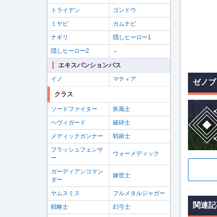
トライデン
ゴンドウ
ミヤビ
カムナビ
ナギリ
隠しヒーロー1
-
隠しヒーロー2
エキスパンションパス
イノ
マティア
ゼノブ
クラス
ソードファイター
疾風士
ヘヴィガード
破砕士
メディックガンナー
戦術士
フラッシュフェンサ
ウォーメディック
ー
ガーディアンコマン
錬世士
ダー
ヤムスミス
フルメタルジャガー
関連記
戦略士
幻弓士