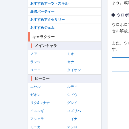
ょう。成
おすすめアーツ・スキル
最強パーティー
ウロボ
おすすめアクセサリー
ウロボロ
おすすめジェム
セル解放
キャラクター
また、ウ
メインキャラ
す。
ノア
ミオ
ランツ
セナ
ユーニ
タイオン
ヒーロー
エセル
ルディ
ゼオン
シドウ
リク&マナナ
グレイ
イスルギ
ユズリハ
アシェラ
ニイナ
モニカ
マシロ