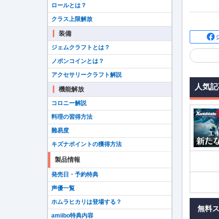
ロールとは？
クラス上限解放
装備
ジェムクラフトとは？
ノポンコインとは？
アクセサリークラフト解説
人気記
機能解放
コロニー解説
料理の習得方法
難易度
キズナポイントの獲得方法
製品情報
発売日・予約特典
声優一覧
ホムラヒカリは登場する？
無料
amiibo特典内容