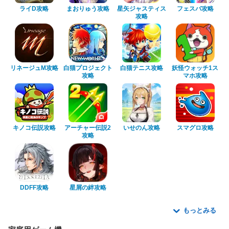
ライD攻略
まおりゅう攻略
星矢ジャスティス
フェスバ攻略
攻略
リネージュM攻略
白猫プロジェクト
白猫テニス攻略
妖怪ウォッチ1ス
攻略
マホ攻略
キノコ伝説攻略
アーチャー伝説2
いせのん攻略
スマグロ攻略
攻略
DDFF攻略
星屑の絆攻略
もっとみる