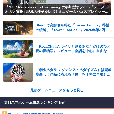
『NTE: Neverness to Everness』の参加型オフイベ「メェメェ
村の大冒険」現地の様子をレポ！ミニゲームやコスプレイヤー撮
影など盛りだくさん！
Steamで高評価を得た『Tower Tactics』待望
の続編、『Tower Tactics 2』2026年第3四半
期に早期アクセス開始
『RyzaChat:AIライザと創るあなただけのひと
夏の夢物語』レビュー。会話を中心に自由な冒
険を進めていくシステムはこれまでにない新鮮
な体験が楽しめる【先行プレイレポート】
『弱虫ペダル レゾナンス・ペダイズム』は完成
度高し！作品に流れる「熱」を丁寧に再現して
いる作品だった【先行レポ】
最新ゲームニュースをもっと見る
無料スマホゲーム厳選ランキング
【PR】
1