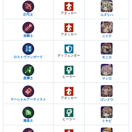
アタッカー
幻弓士
ユズリハ
アタッカー
攻騎士
ニイナ
ディフェンダー
ロストヴァンガード
モニカ
ヒーラー
星輝士
マシロ
アタッカー
マーシャルアーティスト
ゴンドウ
ヒーラー
雅楽士
ミヤビ