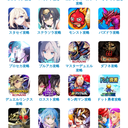
攻略
スタセイ攻略
ステラソラ攻略
モンスト攻略
パズドラ攻略
プロセカ攻略
ブルアカ攻略
マスターデュエル
ダフネ攻略
攻略
デュエルリンクス
ロススト攻略
キン肉マン攻略
ドット勇者攻略
攻略