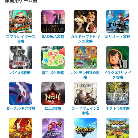
家庭用ゲーム機
スプラレイダース
SAOEoA攻略
カルドセプトビギ
エリオット攻略
攻略
ンズ攻略
バイオ9攻略
ぽこポケ攻略
ポケモンFRLG攻
ドラクエ7リメイ
略
ク攻略
ダークルギア攻略
仁王3攻略
コードヴェイン2
オクトラ0攻略
攻略