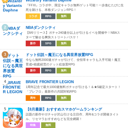
Wizardry Variants Daphne
『FFXI』コラボ中、限定キャラが無料ゲット可能！一歩進むたびに生
死を賭ける、本格ダンジョンRPG！
コラボ
RPG
無料
2
NBAダンクシティ
【8/6リリース】ガチャ240連分以上が引けるイベを開催中！NBAス
ターで魅せる爽快ストリートバスケ！
新作
SPG
無料
3
ドット伝説～魔王になる異世界放置RPG
今なら無料2000連ガチャが引けて、全恒常キャラも入手可能！魔王
育成×箱庭経営のドット絵放置RPG
新作
RPG
無料
4
BRAVE FRONTIER LEGION
1周年記念で最大1000連無料ガチャが引ける！＆★5確定スタート！
「ブレフロ」最新作の共闘対戦RPG
周年
RPG
無料
5
【8月最新】おすすめスマホゲームランキング
話題の新作やガチャが沢山引ける注目作、周年&コラボ開催タイト
ル、リセマラおすすめなどを完全網羅！
特集
無料