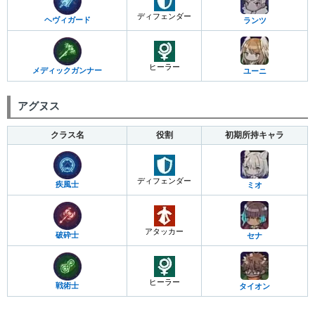
ディフェンダー
ヘヴィガード
ランツ
ヒーラー
メディックガンナー
ユーニ
アグヌス
クラス名
役割
初期所持キャラ
ディフェンダー
疾風士
ミオ
アタッカー
破砕士
セナ
ヒーラー
戦術士
タイオン