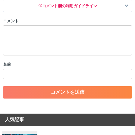
コメント欄の利用ガイドライン
コメント
以下の書き込みを禁止とし、場合によってはコメント削除や書き込み制
限を行う可能性がございます。 あらかじめご了承ください。
・公序良俗に反する投稿
・スパムなど、記事内容と関係のない投稿
・誰かになりすます行為
・個人情報の投稿や、他者のプライバシーを侵害する投稿
名前
・一度削除された投稿を再び投稿すること
・外部サイトへの誘導や宣伝
・アカウントの売買など金銭が絡む内容の投稿
・各ゲームのネタバレを含む内容の投稿
・その他、管理者が不適切と判断した投稿
コメントの削除につきましては下記フォームより申請をいた
だけますでしょうか。
人気記事
コメントの削除を申請する
※投稿内容を確認後、順次対応さ
せていただきます。ご了承ください。
※一度削除したコメントは復元ができませんのでご注意くだ