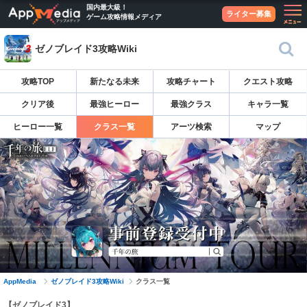
国内最大級！
ライター募集
ゲーム攻略情報メディア
ゼノブレイド3攻略Wiki
攻略TOP
新たなる未来
攻略チャート
クエスト攻略
クリア後
最強ヒーロー
最強クラス
キャラ一覧
ヒーロー一覧
クラス一覧
アーツ検索
マップ
AppMedia
ゼノブレイド3攻略Wiki
クラス一覧
【ゼノブレイド3】