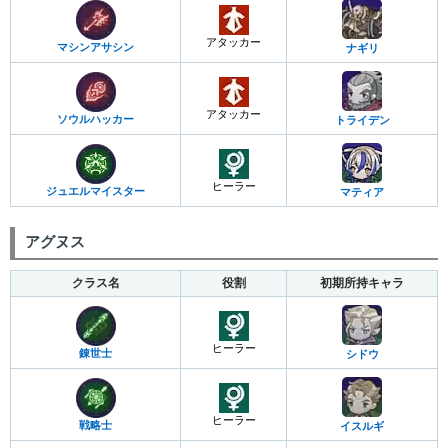
アタッカー
マシンアサシン
ナギリ
アタッカー
ソウルハッカー
トライデン
ヒーラー
ジュエルマイスター
マティア
アグヌス
クラス名
役割
初期所持キャラ
ヒーラー
錬世士
シドウ
ヒーラー
戦略士
イスルギ