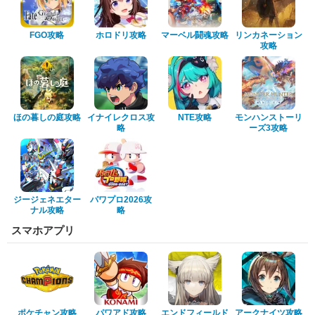
FGO攻略
ホロドリ攻略
マーベル闘魂攻略
リンカネーション
攻略
ほの暮しの庭攻略
イナイレクロス攻
NTE攻略
モンハンストーリ
略
ーズ3攻略
ジージェネエター
パワプロ2026攻
ナル攻略
略
スマホアプリ
ポケチャン攻略
パワアド攻略
エンドフィールド
アークナイツ攻略