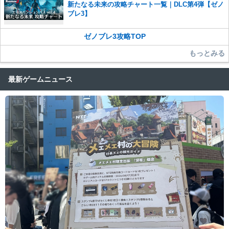
新たなる未来の攻略チャート一覧｜DLC第4弾【ゼノ
さい。
ブレ3】
また、過度な利用規約の違反や、弊社に損害の及ぶ内容の書き込みがあ
った場合は、法的措置をとらせていただく場合もございますので、あら
ゼノブレ3攻略TOP
かじめご理解くださいませ。
もっとみる
最新ゲームニュース