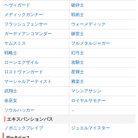
ヘヴィガード
破砕士
メディックガンナー
戦術士
フラッシュフェンサー
ウォーメディック
ガーディアンコマンダー
錬世士
ヤムスミス
フルメタルジャガー
戦略士
幻弓士
ローンエグザイル
攻騎士
ロストヴァンガード
星輝士
マーシャルアーティスト
雅楽士
武翔士
マシンアサシン
命巫女
ロイヤルサモナー
ソウルハッカー
-
エキスパンションパス
ノポニックブレイブ
ジュエルマイスター
データベース