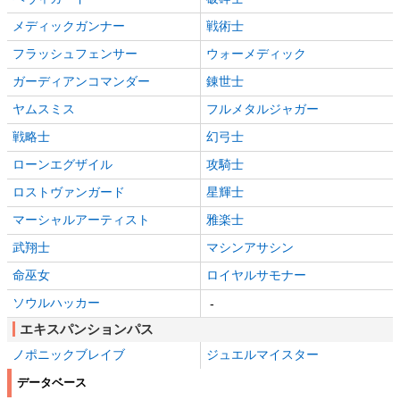
メディックガンナー
戦術士
フラッシュフェンサー
ウォーメディック
ガーディアンコマンダー
錬世士
ヤムスミス
フルメタルジャガー
戦略士
幻弓士
ローンエグザイル
攻騎士
ロストヴァンガード
星輝士
マーシャルアーティスト
雅楽士
武翔士
マシンアサシン
命巫女
ロイヤルサモナー
ソウルハッカー
-
エキスパンションパス
ノポニックブレイブ
ジュエルマイスター
データベース