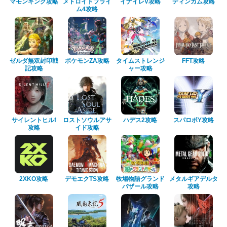
マモンキング攻略
メトロイドプライ
イナイレV攻略
ディンカム攻略
ム4攻略
ゼルダ無双封印戦
ポケモンZA攻略
タイムストレンジ
FFT攻略
記攻略
ャー攻略
サイレントヒルf
ロストソウルアサ
ハデス2攻略
スパロボY攻略
攻略
イド攻略
2XKO攻略
デモエクTS攻略
牧場物語グランド
メタルギアデルタ
バザール攻略
攻略