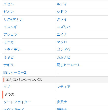
エセル
ルディ
ゼオン
シドウ
リク&マナナ
グレイ
イスルギ
ユズリハ
アシェラ
ニイナ
モニカ
マシロ
トライデン
ゴンドウ
ミヤビ
カムナビ
ナギリ
隠しヒーロー1
隠しヒーロー2
-
エキスパンションパス
イノ
マティア
クラス
ソードファイター
疾風士
ヘヴィガード
破砕士