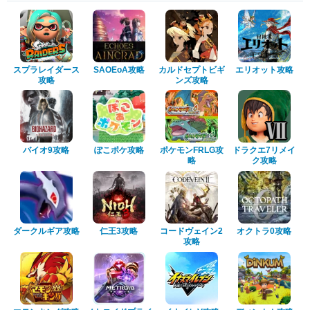
スプラレイダース
SAOEoA攻略
カルドセプトビギ
エリオット攻略
攻略
ンズ攻略
バイオ9攻略
ぽこポケ攻略
ポケモンFRLG攻
ドラクエ7リメイ
略
ク攻略
ダークルギア攻略
仁王3攻略
コードヴェイン2
オクトラ0攻略
攻略