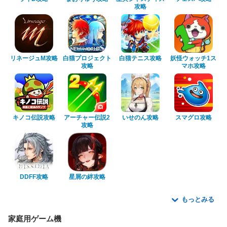
攻略
リネージュM攻略
白猫プロジェクト
白猫テニス攻略
妖怪ウォッチ1ス
攻略
マホ攻略
キノコ伝説攻略
アーチャー伝説2
いせのん攻略
スマグロ攻略
攻略
DDFF攻略
星屑の絆攻略
もっとみる
家庭用ゲーム機