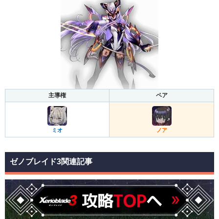
主導権
ペア
ミオ
ノア
ゼノブレイド3関連記事