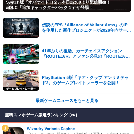
Switch版『オバケイドロ２』本日22:00より配信開始！
&DLC『追加キャラクターパック１』が登場！
伝説のFPS『Alliance of Valiant Arms』のIP
を使用した新作プロジェクトが2026年内サービ
ス開始！
41年ぶりの復活。カーチェイスアクション
『ROUTE16R』とファン必見の『ROUTE16
COLLECTION』が同時発売
PlayStation 5版『ギア・クラブ アンリミテッ
ド3』のゲームプレイトレーラーを公開！
最新ゲームニュースをもっと見る
無料スマホゲーム厳選ランキング
【PR】
1
Wizardry Variants Daphne