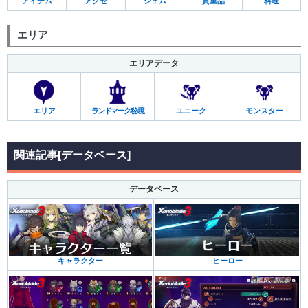
アイテム
アクセ
ジェム
貴重品
料理
エリア
エリアデータ
エリア
ランドマーク/秘境
ユニーク
モンスター
関連記事[データベース]
データベース
キャラクター
ヒーロー