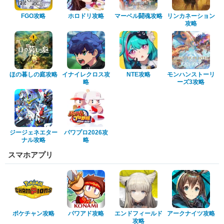
FGO攻略
ホロドリ攻略
マーベル闘魂攻略
リンカネーション
攻略
ほの暮しの庭攻略
イナイレクロス攻
NTE攻略
モンハンストーリ
略
ーズ3攻略
ジージェネエター
パワプロ2026攻
ナル攻略
略
スマホアプリ
ポケチャン攻略
パワアド攻略
エンドフィールド
アークナイツ攻略
攻略