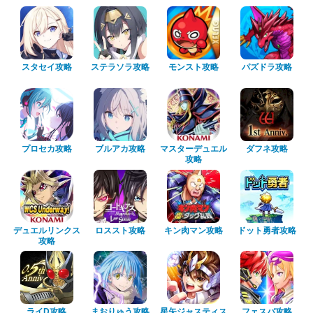
スタセイ攻略
ステラソラ攻略
モンスト攻略
パズドラ攻略
プロセカ攻略
ブルアカ攻略
マスターデュエル
ダフネ攻略
攻略
デュエルリンクス
ロススト攻略
キン肉マン攻略
ドット勇者攻略
攻略
ライD攻略
まおりゅう攻略
星矢ジャスティス
フェスバ攻略