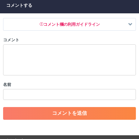
コメントする
コメント欄の利用ガイドライン
コメント
以下の書き込みを禁止とし、場合によってはコメント削除や書き込み制
限を行う可能性がございます。 あらかじめご了承ください。
・公序良俗に反する投稿
・スパムなど、記事内容と関係のない投稿
・誰かになりすます行為
・個人情報の投稿や、他者のプライバシーを侵害する投稿
名前
・一度削除された投稿を再び投稿すること
・外部サイトへの誘導や宣伝
・アカウントの売買など金銭が絡む内容の投稿
・各ゲームのネタバレを含む内容の投稿
・その他、管理者が不適切と判断した投稿
コメントの削除につきましては下記フォームより申請をいた
だけますでしょうか。