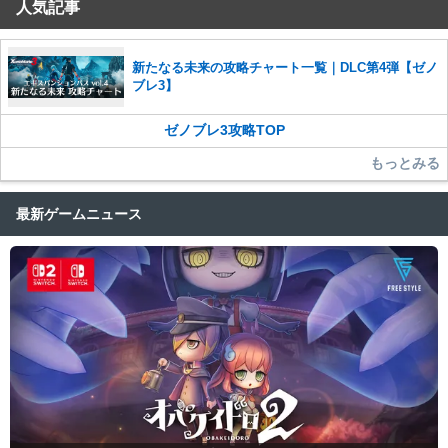
人気記事
コメントの削除を申請する
※投稿内容を確認後、順次対応さ
せていただきます。ご了承ください。
※一度削除したコメントは復元ができませんのでご注意くだ
新たなる未来の攻略チャート一覧｜DLC第4弾【ゼノ
さい。
ブレ3】
また、過度な利用規約の違反や、弊社に損害の及ぶ内容の書き込みがあ
った場合は、法的措置をとらせていただく場合もございますので、あら
ゼノブレ3攻略TOP
かじめご理解くださいませ。
もっとみる
最新ゲームニュース