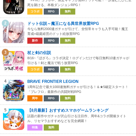
『FFXI』コラボ中、限定キャラが無料ゲット可能！一歩進むたびに生
死を賭ける、本格ダンジョンRPG！
コラボ
RPG
無料
2
ドット伝説～魔王になる異世界放置RPG
今なら無料2000連ガチャが引けて、全恒常キャラも入手可能！魔王
育成×箱庭経営のドット絵放置RPG
新作
RPG
無料
3
杖と剣の伝説
8/16~『ぼざろ』コラボ決定！ログインだけで毎日無料10連ガチャが
引ける！剣と魔法で戦う放置RPG
コラボ
RPG
無料
4
BRAVE FRONTIER LEGION
1周年記念で最大1000連無料ガチャが引ける！＆★5確定スタート！
「ブレフロ」最新作の共闘対戦RPG
周年
RPG
無料
5
【8月最新】おすすめスマホゲームランキング
話題の新作やガチャが沢山引ける注目作、周年&コラボ開催タイト
ル、リセマラおすすめなどを完全網羅！
特集
無料