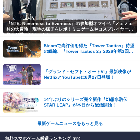
『NTE: Neverness to Everness』の参加型オフイベ「メェメェ
村の大冒険」現地の様子をレポ！ミニゲームやコスプレイヤー撮
影など盛りだくさん！
Steamで高評価を得た『Tower Tactics』待望
の続編、『Tower Tactics 2』2026年第3四半
期に早期アクセス開始
『グランド・セフト・オートVI』最新映像が
NetflixとYouTubeに8月27日登場！
14年ぶりのシリーズ完全新作『幻想水滸伝
STAR LEAP』が本日から配信開始！
最新ゲームニュースをもっと見る
無料スマホゲーム厳選ランキング
【PR】