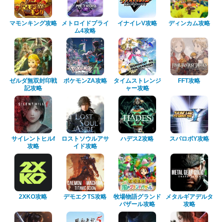
マモンキング攻略
メトロイドプライ
イナイレV攻略
ディンカム攻略
ム4攻略
ゼルダ無双封印戦
ポケモンZA攻略
タイムストレンジ
FFT攻略
記攻略
ャー攻略
サイレントヒルf
ロストソウルアサ
ハデス2攻略
スパロボY攻略
攻略
イド攻略
2XKO攻略
デモエクTS攻略
牧場物語グランド
メタルギアデルタ
バザール攻略
攻略