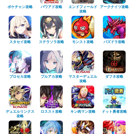
ポケチャン攻略
パワアド攻略
エンドフィールド
アークナイツ攻略
攻略
スタセイ攻略
ステラソラ攻略
モンスト攻略
パズドラ攻略
プロセカ攻略
ブルアカ攻略
マスターデュエル
ダフネ攻略
攻略
デュエルリンクス
ロススト攻略
キン肉マン攻略
ドット勇者攻略
攻略