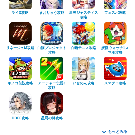
ライD攻略
まおりゅう攻略
星矢ジャスティス
フェスバ攻略
攻略
リネージュM攻略
白猫プロジェクト
白猫テニス攻略
妖怪ウォッチ1ス
攻略
マホ攻略
キノコ伝説攻略
アーチャー伝説2
いせのん攻略
スマグロ攻略
攻略
DDFF攻略
星屑の絆攻略
もっとみる