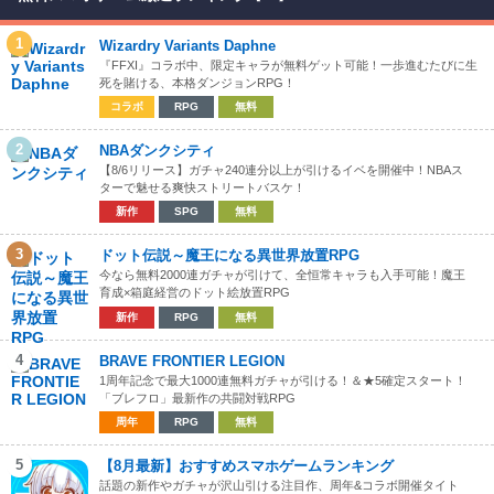
1
Wizardry Variants Daphne
『FFXI』コラボ中、限定キャラが無料ゲット可能！一歩進むたびに生
死を賭ける、本格ダンジョンRPG！
コラボ
RPG
無料
2
NBAダンクシティ
【8/6リリース】ガチャ240連分以上が引けるイベを開催中！NBAス
ターで魅せる爽快ストリートバスケ！
新作
SPG
無料
3
ドット伝説～魔王になる異世界放置RPG
今なら無料2000連ガチャが引けて、全恒常キャラも入手可能！魔王
育成×箱庭経営のドット絵放置RPG
新作
RPG
無料
4
BRAVE FRONTIER LEGION
1周年記念で最大1000連無料ガチャが引ける！＆★5確定スタート！
「ブレフロ」最新作の共闘対戦RPG
周年
RPG
無料
5
【8月最新】おすすめスマホゲームランキング
話題の新作やガチャが沢山引ける注目作、周年&コラボ開催タイト