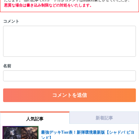
限を行う可能性がございます。 あらかじめご了承ください。
悪質な場合は書き込み制限などの対処をいたします。
・公序良俗に反する投稿
コメント
・スパムなど、記事内容と関係のない投稿
・誰かになりすます行為
・個人情報の投稿や、他者のプライバシーを侵害する投稿
・一度削除された投稿を再び投稿すること
・外部サイトへの誘導や宣伝
・アカウントの売買など金銭が絡む内容の投稿
・各ゲームのネタバレを含む内容の投稿
名前
・その他、管理者が不適切と判断した投稿
コメントの削除につきましては下記フォームより申請をいた
だけますでしょうか。
コメントの削除を申請する
※投稿内容を確認後、順次対応さ
せていただきます。ご了承ください。
※一度削除したコメントは復元ができませんのでご注意くだ
さい。
新着記事
人気記事
また、過度な利用規約の違反や、弊社に損害の及ぶ内容の書き込みがあ
最強デッキTier表！新弾環境最新版【シャドバ ビヨ
った場合は、法的措置をとらせていただく場合もございますので、あら
ンド】
かじめご理解くださいませ。