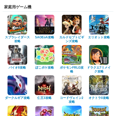
家庭用ゲーム機
スプラレイダース
SAOEoA攻略
カルドセプトビギ
エリオット攻略
攻略
ンズ攻略
バイオ9攻略
ぽこポケ攻略
ポケモンFRLG攻
ドラクエ7リメイ
略
ク攻略
ダークルギア攻略
仁王3攻略
コードヴェイン2
オクトラ0攻略
攻略