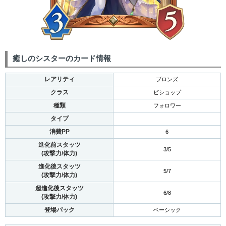
癒しのシスターのカード情報
レアリティ
ブロンズ
クラス
ビショップ
種類
フォロワー
タイプ
消費PP
6
進化前スタッツ
3/5
(攻撃力/体力)
進化後スタッツ
5/7
(攻撃力/体力)
超進化後スタッツ
6/8
(攻撃力/体力)
登場パック
ベーシック