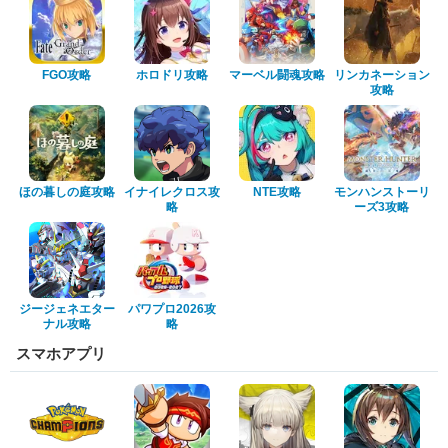
FGO攻略
ホロドリ攻略
マーベル闘魂攻略
リンカネーション
攻略
ほの暮しの庭攻略
イナイレクロス攻
NTE攻略
モンハンストーリ
略
ーズ3攻略
ジージェネエター
パワプロ2026攻
ナル攻略
略
スマホアプリ