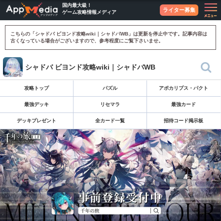
国内最大級！
ライター募集
ゲーム攻略情報メディア
こちらの「シャドバ ビヨンド攻略wiki｜シャドバWB」は更新を停止中です。記事内容は
古くなっている場合がございますので、参考程度にご覧下さいませ。
シャドバ ビヨンド攻略wiki｜シャドバWB
攻略トップ
パズル
アポカリプス・パクト
最強デッキ
リセマラ
最強カード
デッキプレゼント
全カード一覧
招待コード掲示板