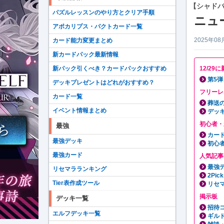
【シャドバ
パズルレッスンのやり方とクリア手順
ニュ
アポカリプス・パクトカード一覧
2025年08
カード能力変更まとめ
新カードパック最新情報
新パック引くべき？カードパックおすすめ
12/2
第5
デッキプレゼントはどれがおすすめ？
フリーレ
カード一覧
葬送
イベント情報まとめ
デッ
初心者・
最強
カー
最強デッキ
初心
最強カード
人気記事
最強
リセマラランキング
2Pi
Tier表作成ツール
リセ
掲示板
デッキ一覧
招待
エルフデッキ一覧
ギル