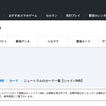
おすすめスマホゲーム
セルラン
先行プレイ
配信カレンダ
B
パクト
最強デッキ
リセマラ
最強カード
デ
WB
カード
ニュートラルのカード一覧【シャドバWB】
シャドバ ビヨンド攻略wiki｜シャドバWB」は更新を停止中です。記事内容は古くなっている場合が
で、参考程度にご覧下さいませ。