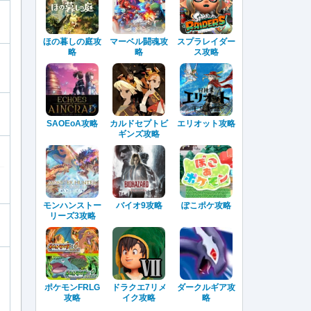
ほの暮しの庭攻
マーベル闘魂攻
スプラレイダー
略
略
ス攻略
SAOEoA攻略
カルドセプトビ
エリオット攻略
ギンズ攻略
モンハンストー
バイオ9攻略
ぽこポケ攻略
リーズ3攻略
ポケモンFRLG
ドラクエ7リメ
ダークルギア攻
攻略
イク攻略
略