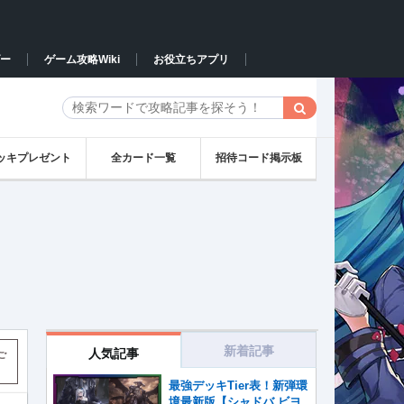
ー
ゲーム攻略Wiki
お役立ちアプリ
ッキプレゼント
全カード一覧
招待コード掲示板
新着記事
人気記事
ご
最強デッキTier表！新弾環
境最新版【シャドバ ビヨ