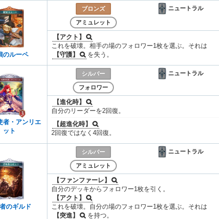
ニュートラル
ブロンズ
アミュレット
【アクト】
これを破壊。相手の場のフォロワー1枚を選ぶ。それは
偵のルーペ
【守護】
を失う。
ニュートラル
シルバー
フォロワー
【進化時】
自分のリーダーを2回復。
使者・アンリエ
【超進化時】
ット
2回復ではなく4回復。
ニュートラル
シルバー
アミュレット
【ファンファーレ】
自分のデッキからフォロワー1枚を引く。
【アクト】
者のギルド
これを破壊。自分の場のフォロワー1枚を選ぶ。それは
【突進】
を持つ。