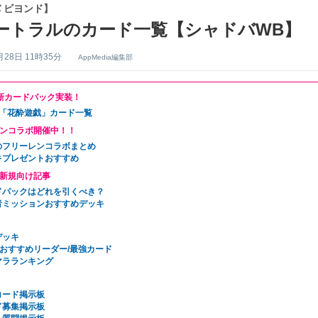
 ビヨンド】
ートラルのカード一覧【シャドバWB】
月28日 11時35分
AppMedia編集部
9に新カードパック実装！
弾「花酔遊戯」カード一覧
ンコラボ開催中！！
のフリーレンコラボまとめ
キプレゼントおすすめ
新規向け記事
ドパックはどれを引くべき？
者ミッションおすすめデッキ
デッキ
ckおすすめリーダー/最強カード
マラランキング
コード掲示板
ド募集掲示板