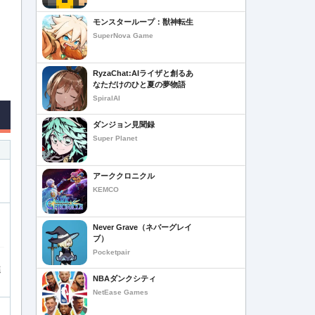
モンスターループ：獣神転生
SuperNova Game
RyzaChat:AIライザと創るあ
なただけのひと夏の夢物語
SpiralAI
ダンジョン見聞録
Super Planet
アーククロニクル
KEMCO
Never Grave（ネバーグレイ
ブ）
Pocketpair
進
NBAダンクシティ
NetEase Games