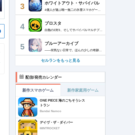
ホワイトアウト・サバイバル
3
4億人が遊ぶ唯一無二の氷雪スマホゲーム！サクッと爽快！みんなで極寒サバイバル ！ 猛吹雪に襲われ、かつての世界は崩壊。人類の文明の灯火は、氷雪の中で今にも消えかかっている…。 生存者達よ、今こそ立ち上がれ！——仲間を率いて希望の灯りをともし、凍てつく大地に新たな拠点を築こう！ さらに新規ユーザー限定でSSR英雄「ジャスミン」が無料で仲間入り！ 彼女と共に氷原の奥地へと踏み込み、吹雪の中に潜む未知の脅威に立ち向かおう！ 【ゲームの特徴】 ◆領地再建！凍土に希望の光を！ 大溶鉱炉に火を灯すことから始めて、積もった雪を溶かして領土を開拓しよう！ 法令を発布して人員を的確に配置すれば、拠点の建設効率がぐんとアップ！ ◆放置で楽々、資源を効率ストック！ ワンタップで英雄を派遣するだけで、見守りは不要！ オフライン中も資源は自動でたっぷり蓄積されて、戻れば報酬が山盛り！極寒サバイバルでも、もう怖くない！ ◆お手軽に始められる氷雪ミニゲーム！ ミニゲームが次々と登場！「穴釣り選手権」でレア生物図鑑を解放し、「除雪隊」で雪山の宝を発見しよう！ スキマ時間でも気軽にプレイできて、雪原ライフは楽しさ満載！ ◆戦略を駆使して、英雄で敵を撃退！ 英雄はレベル共有で育成の手間いらずで、スキルを活かせば様々な難関を攻略可能！ 最強チームを組み上げて、敵を圧倒しよう！ ◆協力プレイで、凍土制覇を目指そう！ 同盟の支援で負傷者の治療や育成もスピードアップ！ 作戦を練って仲間と役割分担すれば戦力倍増！勝利の喜びをみんなで分かち合おう！ さらにたくさんのコンテンツをお届けいたします： ◆オフィシャルサイト: https://whiteoutsurvival.centurygames.com/ja ◆X: https://x.com/WOS_Japan ◆Facebook: https://www.facebook.com/WhiteoutSurvival ◆Discord: https://discord.gg/whiteoutsurvival ◆YouTube: https://www.youtube.com/@WhiteoutSurvivalOfficial_JA ◆TikTok: https://www.tiktok.com/@howasaba.jp
ブロスタ
4
白熱の3対3、そしてサバイバルマルチプレイを楽しめるモバイルゲーム！3分間で展開する様々なゲームモード… 友達と共闘するもよし、一人で戦うもよし。 強力な必殺技や特殊能力を持ったキャラクターを入手して、アップグレードしましょう。ユニークなスキンを集めれば、戦場でひときわ目立つこと間違いなし！ブロスタワールドの不思議なステージで、バトルを繰り広げましょう！ ブロスタは無料でダウンロードおよびプレイが可能ですが、一部のゲーム内アイテムを有料で購入いただくことも可能です（ランダムなアイテムを含む）。ゲーム内アイテムの有料購入を希望しない場合は、デバイスの設定からアプリ内課金を無効にしてください。 様々なゲームモードで戦おう エメラルドハント（3対3）：チームの仲間と共に敵チームに勝利！エメラルドを10個集めたら最後まで守り抜きましょう。倒されるとエメラルドも失います。 バトルロイヤル（ソロ/デュオ）：生き残りをかけたサバイバルモード。キャラクターのパワーアップを集めましょう。デュオまたはソロモードを選んだら、大混乱の戦場で最後まで生き延びた者が勝者となります。そして勝者がすべてを独り占めします！ ブロストライカー（3対3）：ひと味違うゲームモードです！サッカーの腕試しといきましょう。先に2ゴールを決めたチームが勝利します。なおレッドカードはありませんので、激しいバトルにご注意ください。 賞金稼ぎ（3対3）：敵を倒して星を獲得！自分の星も守り抜きましょう。より多くの星を集めたチームの勝利です。 強奪（3対3）：チームの金庫を守りながら、敵チームの金庫の破壊を目指します。ひっそりと前進したら、豪快にお宝までの道を切り拓きましょう！ 特別イベント：期間限定の特別な対人および対CPUゲームモードです。 チャンピオンシップチャレンジ：ブロスタのゲーム内予選に参加して、eスポーツの世界に飛び込みましょう！ キャラクターのアンロックとアップグレード 強力な必殺技や特殊能力を持ったキャラクターを集めて、アップグレードしましょう。キャラクターを強化して、ユニークなスキンを集めましょう。 ブロスタパス クエストやブロスタボックス、エメラルド、ピンズ、そしてブロスタパス限定スキンなど、特典が盛りだくさん！シーズンごとに特典は変わります。 MVPプレイヤーになろう ローカルのランキングを駆け上がり、あなたの強さを証明しましょう！ どんな時も進化しよう 新たなキャラクターやスキン、マップ、特別イベント、ゲームモードを探し求めましょう。 特徴： 3対3のリアルタイム対戦で世界中のプレイヤーとバトル 白熱のモバイル向けサバイバルマルチプレイ 独自の攻撃や必殺技を持った、強力な新キャラクターをアンロック 日々入れ替わるイベントとゲームモード バトルは一人でも、フレンドと一緒でもプレイ可能 グローバルまたはローカルのランキングを駆け上がろう 仲間とクラブを結成したり参加したりして、情報交換しながら共に戦おう スキンをアンロックしてキャラクターをカスタマイズ プレイヤーが作った攻略の難しい新マップ クラッシュ・オブ・クラン、クラッシュ・ロワイヤル、ブーム・ビーチの制作会社がお届けするバトルゲーム！ サポート： サポートが必要な際は、ゲーム内の設定の「ヘルプとサポート」からご連絡いただくか、http://supercell.helpshift.com/a/brawl-stars/をご覧ください。 プライバシーポリシー： http://supercell.com/en/privacy-policy/jp/ サービス利用規約： http://supercell.com/en/terms-of-service/jp/ 保護者の皆さまへ： http://supercell.com/en/parents/jp/
ブルーアーカイブ
5
――何気ない日常で、ほんの少しの奇跡を見つける物語 Yostarが贈る学園×青春×物語RPG『ブルーアーカイブ -Blue Archive-』！ 先生として、個性豊かで魅力的な生徒たちと共に、一風変わった学園都市キヴォトスの 日常を過ごそう！ ■あらすじ ここは学園都市キヴォトス。 数千の学園からなる超巨大学園都市では、日々トラブルが絶えない。 この問題に対応すべく、連邦生徒会長によって連邦捜査部【シャーレ】が設立された。 この物語は【シャーレ】の顧問となる先生とそれに協力する生徒たちと学園都市での日常を 描いた物語である。 ▼可愛いキャラクターが活躍する3Dバトル 大迫力の3Dリアルタイムバトル！ 可愛いキャラクター達が画面いっぱいに所狭しと大活躍。 あなたは先生として、生徒たちを指揮しよう！ ▼個性豊かなキャラクターを彩るハイクオリティの2Dアニメーション 美少女キャラクターたちが綺麗な2Dアニメーションであなたを迎えてくれる！ 仲良くなると特別なアニメーションが見れることもあるぞ！ ▼生徒たちと絆を深めて彼女たちと特別な日常を過ごそう！ 一緒にいる時間が長ければ長いほど、彼女たちはあなたとの絆は深まっていく。 そんな彼女たちとの日々が、きっとあなたの日常を特別なものに！ ▼公式Twitter https://twitter.com/Blue_ArchiveJP ▼公式サイト https://bluearchive.jp/ (C)Yostar, Inc.
セルランをもっと見る
配信/発売カレンダー
新作スマホゲーム
新作家庭用ゲーム
ONE PIECE 海のごちそうレス
トラン
Bandai Namco
デイヴ・ザ・ダイバー
MINTROCKET