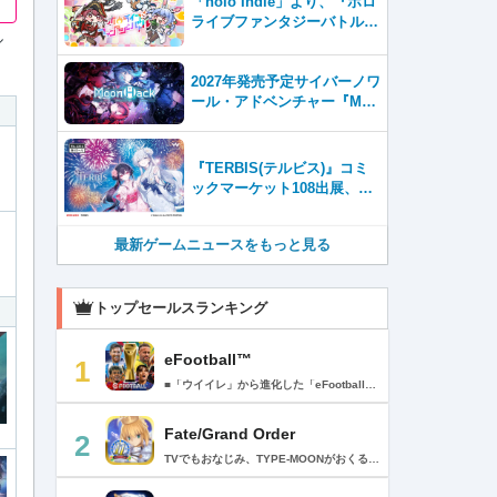
「holo Indie」より、『ホロ
ライブファンタジーバトル』
ル
をNintendo Switch・Steam
で8月7日発売！
2027年発売予定サイバーノワ
ール・アドベンチャー『Moo
nHack（ムーンハック）』東
京ゲームダンジョン13出展！
『TERBIS(テルビス)』コミ
ックマーケット108出展、日
本のゲームファンとの交流を
強化
最新ゲームニュースをもっと見る
トップセールスランキング
eFootball™
1
■「ウイイレ」から進化した「eFootball™」 人気サッカーゲーム「ウイニングイレブン」が「eFootball™」とタイトルを変え、大きく進化して生まれ変わりました。「eFootball™」で新しいサッカーゲームを体感しましょう！ ■はじめての方でも安心 ダウンロード後は、実践を交えたステップアップ方式のチュートリアルで直感的に基本操作を覚えることができます！さらに、チュートリアルを全てクリアすると、リオネル メッシがもらえます！！ また、試合の面白さや爽快感を楽しんでいただくためにスマートアシストを実装。 複雑な操作をしなくても、華麗なドリブルやパスで相手をかわして強烈なシュートでゴールを奪うことができます！ 【基本的な遊び方】 ■好きなチームで始めよう 欧州、米州、アジアなど世界各国のクラブやナショナルチームなどお気に入りのチームでスタートできます！ ■選手を獲得しましょう チームを作成したら、選手を獲得しましょう。現役のスーパースターや、歴史に残るレジェンドたちが、あなたのクラブでの活躍を待っています！ ・スペシャル選手リスト 現実の試合で大活躍した選手や、注目リーグの選手、レジェンドなどの特別な選手を獲得できます。 ・スタンダード選手リスト 好きな選手を獲得できます。条件を設定して絞り込むことができます。 ・監督リスト さまざまな戦術や得意な育成タイプを持った監督を獲得できます。 ■試合を楽しもう 獲得した選手でチームを編成したら、いよいよ試合に挑戦！ AIを相手に腕を磨いたり、オンライン対戦でランキングを競ったり、楽しみ方はあなた次第です。 ・対AI戦で腕を磨く 注目リーグのチームやナショナルチームを相手に戦うイベントなど、サッカーシーズンに合わせたさまざまなテーマのイベントが開催されています。 また、10段階にレベル分けされたDivision制の「eFootball™ リーグ」で楽しみながらレベルアップしていくことも可能です！ ・対人戦で実力を試す Division制の全ユーザーとランキングを競う「eFootball™ リーグ」や、毎週開催される様々なイベントで、オンラインでのリアルタイム対戦を楽しむことができます。あなたのドリームチームで、最高峰のDivision 1を目指しましょう！ ・友達と最大3vs3の対戦を楽しむ フレンドマッチ機能を使って、友達と対戦することができます。育て上げたチームの強さを友達に見せつけましょう！ また、最大3vs3の協力対戦も可能。友達とオンラインで集まって対戦を楽しみましょう！ ■選手を育てる 獲得した選手は、選手種別によっては成長させることができます。 試合に出場させたり、ゲーム内アイテムを使用したりして、選手のレベルを上げる事で入手できる「タレントポイント」で、能力パラメータを上昇させましょう。 より自分好みの選手にしたい場合は、手動でポイントを割り振りましょう。 ポイントの割り振りに迷った場合は、[おまかせ]で設定することもできます。 自分だけのお気に入りの選手に育て上げましょう！ 【もっと楽しむ】 ■Live Updateを毎週配信 選手の移籍や、現実の試合での活躍が反映される「Live Update」を搭載。 毎週配信される「Live Update」を参考に、スカッドを編成し試合に挑みましょう。 ■スタジアムをカスタマイズ 試合中のスタジアムに反映されるコレオ・オブジェクトなどのスタジアムパーツをカスタマイズできます。 思い通りのスタジアムにアレンジして、ゲーム体験を彩りましょう！ ※居住国・地域が以下のお客様には、eFootball™ コインによるルートボックス施策をご提供しておりません。 ベルギー、ブラジル(18歳未満) 【最新情報について】 本商品は、新機能やモードの追加、ゲームプレイ・イベントのアップデートを継続的に行っていきます。 最新情報は「eFootball™」公式サイトをご確認ください。 【ダウンロードについて】 本アプリをダウンロードするためには、ストレージに約3.3GBの空き容量が必要となります。 あらかじめ3.3GB以上の容量を空けてからダウンロードを行っていただけますようお願いします。 ダウンロード時はWi-Fi環境で接続することを推奨いたします。 ※アップデートにつきましても同様となります。 【通信環境について】 本アプリはオンラインゲームです。通信可能な環境でお楽しみください。
Fate/Grand Order
2
TVでもおなじみ、TYPE-MOONがおくるFateのRPG！ スマホでも本格的なRPGが楽しめる。 文字数にして500万字超という、圧倒的なボリュームを堪能できるストーリー！ 本編以外にもキャラクターごとにストーリーを用意し、Fateファンも今回はじめてFateの世界を体験される方も十分満足いただける内容となっています。 【あらすじ】 西暦2015年。 地球の未来を観測するカルデアは、2017年以降の人類史が崩壊している事実を確認した。 昨日まで確かに存在していた2115年までの“約束された未来”は、何の前触れもなく突如として消え去ったのだ。 なぜ。どうして。だれが。どうやって。 西暦2004年 日本 ある地方都市。 ここに今まではなかった、「観測できない領域」が現れたと。 カルデアはこれを人類絶滅の原因と仮定し、いまだ実験段階だった第六の実験を決行する事となった。 それは過去への時間旅行。 人間を霊子化させて過去に送りこみ、事象に介入する事で時空の特異点を解明、あるいは破壊する禁断の儀式。 その名を人理守護指令、グランドオーダー。 人類を守るために人類史に立ち向かう、運命と戦うものたちの総称である。 【ゲーム概要】 スマホに最適化された簡単操作のコマンドオーダーバトル！ プレイヤーはマスターとなって英霊たちを操り敵を倒し謎を解明していく。 好みの英霊で戦うか、強い英霊で戦うかバトルスタイルはプレイヤーしだい。 ◆豪華声優陣が続々参加 青木志貴、茜屋日海夏、赤羽根健治、明坂聡美、浅川悠、朝日奈丸佳、阿澄佳奈、阿部彬名、阿部敦、阿部里果、雨宮天、新井里美、井口裕香、井澤詩織、石川界人、石川由依、石谷春貴、伊瀬茉莉也、市ノ瀬加那、伊藤彩沙、伊藤かな恵、伊東健人、伊藤静、伊藤美紀、稲田徹、井上和彦、井上喜久子、井上麻里奈、伊丸岡篤、石見舞菜香、上坂すみれ、植田佳奈、上田麗奈、内田真礼、内田雄馬、内山昂輝、梅原裕一郎、江川央生、江口拓也、江越彬紀、遠藤綾、大久保瑠美、大空直美、大塚明夫、大塚芳忠、大原さやか、大和田仁美、岡本信彦、置鮎龍太郎、小倉唯、小澤亜李、小野賢章、小野大輔、小野友樹、小見川千明、かかずゆみ、柿原徹也、加隈亜衣、笠間淳、加瀬康之、門脇舞以、金元寿子、神尾晋一郎、茅野愛衣、川澄綾子、河西健吾、川野剛稔、神奈延年、鬼頭明里、木村珠莉、木村良平、桐本拓哉、釘宮理恵、久野美咲、黒木ほの香、黒田崇矢、桑原由気、KENN、高野麻里佳、古賀葵、小清水亜美、後藤邑子、小西克幸、小林千晃、小林ゆう、小林裕介、小原好美、小松未可子、子安武人、小山力也、近藤玲奈、斎賀みつき、西前忠久、斉藤壮馬、斎藤千和、坂本真綾、佐倉綾音、櫻井孝宏、佐藤聡美、佐藤利奈、沢城みゆき、下屋則子、島﨑信長、嶋村侑、庄司宇芽香、白石晴香、新垣樽助、真堂圭、末柄里恵、杉田智和、杉山紀彰、鈴木達央、鈴木崚汰、鈴代紗弓、鈴村健一、諏訪彩花、諏訪部順一、関俊彦、関智一、瀬戸麻沙美、芹澤優、仙台エリ、千本木彩花、園崎未恵、大地葉、高乃麗、高野直子、高橋花林、高橋李依、高山みなみ、武内駿輔、竹内良太、武田華、田中敦子、田中美海、田中理恵、谷山紀章、種﨑敦美、種田梨沙、田丸篤志、田村睦心、田村ゆかり、丹下桜、千葉繁、千葉翔也、津田健次郎、紡木吏佐、鶴岡聡、寺崎裕香、寺島拓篤、東山奈央、土岐隼一、飛田展男、戸松遥、豊永利行、鳥海浩輔、中井和哉、中田譲治、長縄まりあ、仲村美沙希、中村悠一、名塚佳織、生天目仁美、浪川大輔、能登麻美子、野中藍、乃村健次、土師孝也、長谷川育美、花江夏樹、花澤香菜、花守ゆみり、早見沙織、原由実、春野杏、潘めぐみ、日岡なつみ、日笠陽子、日野聡、平川大輔、ファイルーズあい、福圓美里、福西勝也、福山潤、藤井隼、藤沼建人、ブリドカットセーラ恵美、古川慎、保志総一朗、星野貴紀、堀内賢雄、堀江由衣、本多真梨子、本多陽子、本渡楓、前野智昭、M・A・O、増田俊樹、Machico、松風雅也、真殿光昭、マフィア梶田、三上哲、三木眞一郎、水樹奈々、水島大宙、水橋かおり、緑川光、水瀬いのり、南央美、峯田茉優、宮野真守、宮本充、村瀬歩、森川智之、森田了介、森永千才、森なな子、諸星すみれ、安井邦彦、山路和弘、山下大輝、山下七海、山寺宏一、山根綺、山野井仁、山村響、悠木碧、ゆかな、遊佐浩二、吉野裕行、佳村はるか、米澤円、若林直美、和氣あず未、和多田美咲（50音順） ◆全体構成・メインシナリオ・シナリオ・総監督 奈須きのこ ◆リードキャラクターデザイナー 武内崇 ◆アートディレクション TYPE-MOON ◆メインシナリオ・シナリオ執筆 東出祐一郎、桜井光 水瀬葉月、星空めてお ◆ゲストライター amphibian、虚淵玄（ニトロプラス）、acpi、ＯＫＳＧ（TYPE-MOON）、経験値、小太刀右京、三田誠、たけのこ星人、橘公司、田中天（株式会社フラッグノーツ）、成田良悟、鋼屋ジン、ひろやまひろし、円居挽、茗荷屋甚六、矢野俊策（株式会社フラッグノーツ）、リヨ（50音順） ◆キャラクターデザイン I-IV、蒼月タカオ（TYPE-MOON）、AKIRA、Azusa、東冬、荒野、Anmi、池澤真、石田あきら、いみぎむる、兔ろうと、羽海野チカ、大森葵、岡崎武士、okojo、およ、加藤いつわ、カワグチタケシ、きばどりリュー、桐原小鳥、ギンカ、倉花千夏、黒星紅白、小梅けいと、近衛乙嗣、小松崎類、こやまひろかず（TYPE-MOON）、西藤浩樹（LASENGLE）、saitom、坂本みねぢ、佐々木少年、サテー、色素、縞うどん（TYPE-MOON）、島田フミカネ、しまどりる、sime、下越（TYPE-MOON）、シャカＰ（LASENGLE）、白浜鴎、しらび、白峰、真じろう、STAR影法師、曽我誠、タイキ、高橋慶太郎、高山箕犀、竹、武中英雄、武梨えり、たけのこ星人、TAKOLEGS、田島昭宇、タスクオーナ、danciao、中央東口、CHOCO、悌太、Dd、天空すふぃあ、DANGERDROP、toi8、トリダモノ、中原、なまにくATK、西出ケンゴロー、nipi、ネコタワワ、NOCO、pako、林けゐ、原田たけひと、春野友矢、ばん！、Bすけ、左、ヒライユキオ、平野稜二、広江礼威、ひろやまひろし、PFALZ、ぶくろて、huke、BLACK（TYPE-MOON）、古海鐘一、BUNBUN、hou、ホトソウカ、本庄雷太、前田浩孝、マシマサキ、また、松竜、Mika Pikazo、緑川美帆、三輪士郎、村山竜大、めろん22、望月けい、元村人、森井しづき、森山大輔、山中虎鉄、YOCO_N（LASENGLE）、余湖裕輝、米山舞、La-na、lack、リヨ、Ryota-H、輪くすさが、redjuice、ReDrop、ろび～な、ワダアルコ、渡れい（50音順） このアプリケーションには、（株）ＣＲＩ・ミドルウェアの「CRIWARE（TM）」が使用されています。