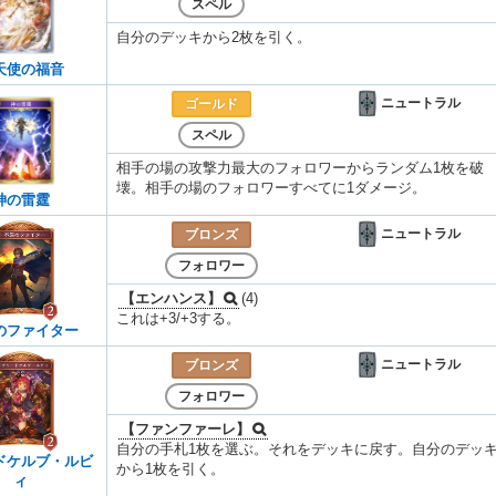
スペル
自分のデッキから2枚を引く。
天使の福音
ニュートラル
ゴールド
スペル
相手の場の攻撃力最大のフォロワーからランダム1枚を破
壊。相手の場のフォロワーすべてに1ダメージ。
神の雷霆
ニュートラル
ブロンズ
フォロワー
【エンハンス】
(4)
これは+3/+3する。
のファイター
ニュートラル
ブロンズ
フォロワー
【ファンファーレ】
自分の手札1枚を選ぶ。それをデッキに戻す。自分のデッ
ドケルブ・ルビ
から1枚を引く。
ィ