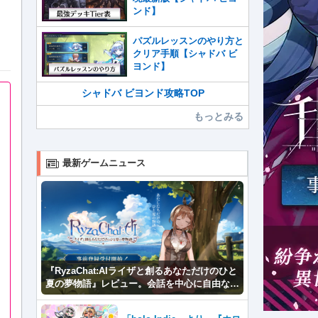
ンド】
パズルレッスンのやり方と
クリア手順【シャドバ ビ
ヨンド】
シャドバ ビヨンド攻略TOP
もっとみる
最新ゲームニュース
『RyzaChat:AIライザと創るあなただけのひと
夏の夢物語』レビュー。会話を中心に自由な冒
険を進めていくシステムはこれまでにない新鮮
な体験が楽しめる【先行プレイレポート】