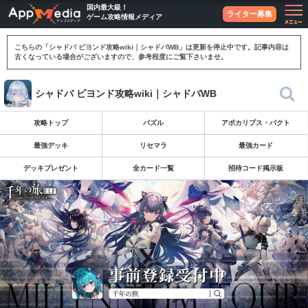
国内最大級！
ライター募集
ゲーム攻略情報メディア
こちらの「シャドバ ビヨンド攻略wiki｜シャドバWB」は更新を停止中です。記事内容は
古くなっている場合がございますので、参考程度にご覧下さいませ。
シャドバ ビヨンド攻略wiki｜シャドバWB
攻略トップ
パズル
アポカリプス・パクト
最強デッキ
リセマラ
最強カード
デッキプレゼント
全カード一覧
招待コード掲示板