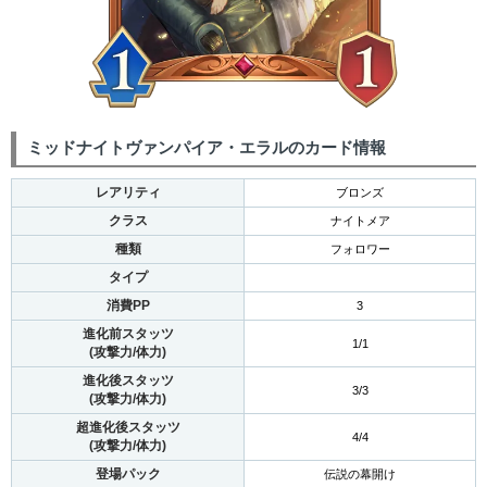
ミッドナイトヴァンパイア・エラルのカード情報
レアリティ
ブロンズ
クラス
ナイトメア
種類
フォロワー
タイプ
消費PP
3
進化前スタッツ
1/1
(攻撃力/体力)
進化後スタッツ
3/3
(攻撃力/体力)
超進化後スタッツ
4/4
(攻撃力/体力)
登場パック
伝説の幕開け