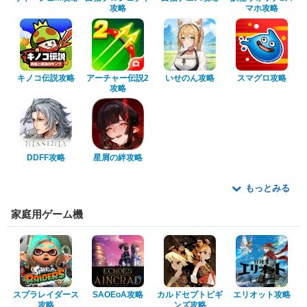
攻略
マホ攻略
キノコ伝説攻略
アーチャー伝説2
いせのん攻略
スマグロ攻略
攻略
DDFF攻略
星屑の絆攻略
もっとみる
家庭用ゲーム機
スプラレイダース
SAOEoA攻略
カルドセプトビギ
エリオット攻略
攻略
ンズ攻略