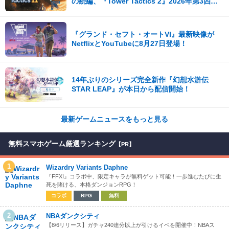
の続編、『Tower Tactics 2』2026年第3四半
期に早期アクセス開始
『グランド・セフト・オートVI』最新映像が
NetflixとYouTubeに8月27日登場！
14年ぶりのシリーズ完全新作『幻想水滸伝
STAR LEAP』が本日から配信開始！
最新ゲームニュースをもっと見る
無料スマホゲーム厳選ランキング
【PR】
1
Wizardry Variants Daphne
『FFXI』コラボ中、限定キャラが無料ゲット可能！一歩進むたびに生
死を賭ける、本格ダンジョンRPG！
コラボ
RPG
無料
2
NBAダンクシティ
【8/6リリース】ガチャ240連分以上が引けるイベを開催中！NBAス