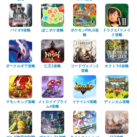
バイオ9攻略
ぽこポケ攻略
ポケモンFRLG攻
ドラクエ7リメイ
略
ク攻略
ダークルギア攻略
仁王3攻略
コードヴェイン2
オクトラ0攻略
攻略
マモンキング攻略
メトロイドプライ
イナイレV攻略
ディンカム攻略
ム4攻略