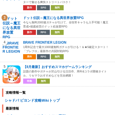
ターで魅せる爽快ストリートバスケ！
新作
SPG
無料
3
ドット伝説～魔王になる異世界放置RPG
今なら無料2000連ガチャが引けて、全恒常キャラも入手可能！魔王
育成×箱庭経営のドット絵放置RPG
新作
RPG
無料
4
BRAVE FRONTIER LEGION
1周年記念で最大1000連無料ガチャが引ける！＆★5確定スタート！
「ブレフロ」最新作の共闘対戦RPG
周年
RPG
無料
5
【8月最新】おすすめスマホゲームランキング
話題の新作やガチャが沢山引ける注目作、周年&コラボ開催タイト
ル、リセマラおすすめなどを完全網羅！
特集
無料
攻略情報一覧
シャドバ ビヨンド攻略Wikiトップ
最新情報