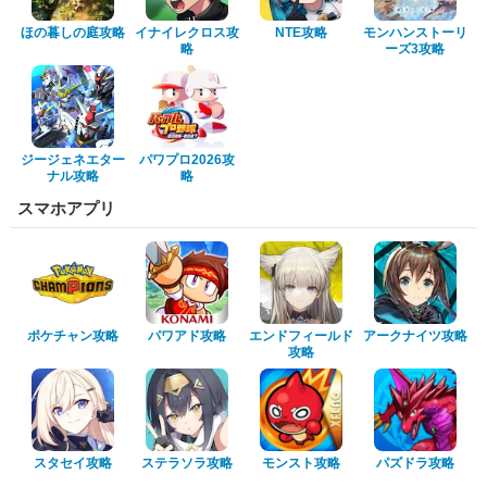
ほの暮しの庭攻略
イナイレクロス攻
NTE攻略
モンハンストーリ
略
ーズ3攻略
ジージェネエター
パワプロ2026攻
ナル攻略
略
スマホアプリ
ポケチャン攻略
パワアド攻略
エンドフィールド
アークナイツ攻略
攻略
スタセイ攻略
ステラソラ攻略
モンスト攻略
パズドラ攻略