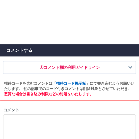
コメントする
コメント欄の利用ガイドライン
招待コードを含むコメントは「
招待コード掲示板
」にて書き込むようお願いい
以下の書き込みを禁止とし、場合によってはコメント削除や書き込み制
たします。 他の記事でのコード付きコメントは削除対象とさせていただき、
限を行う可能性がございます。 あらかじめご了承ください。
悪質な場合は書き込み制限などの対処をいたします。
・公序良俗に反する投稿
コメント
・スパムなど、記事内容と関係のない投稿
・誰かになりすます行為
・個人情報の投稿や、他者のプライバシーを侵害する投稿
・一度削除された投稿を再び投稿すること
・外部サイトへの誘導や宣伝