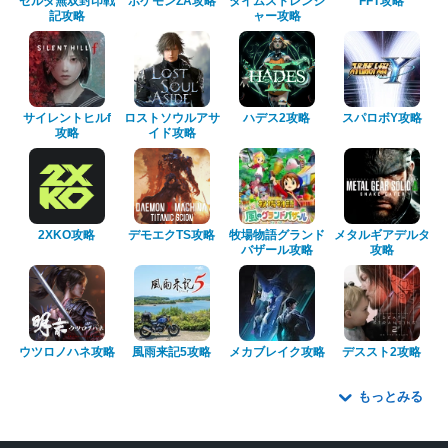
ゼルダ無双封印戦
ポケモンZA攻略
タイムストレンジ
FFT攻略
記攻略
ャー攻略
サイレントヒルf
ロストソウルアサ
ハデス2攻略
スパロボY攻略
攻略
イド攻略
2XKO攻略
デモエクTS攻略
牧場物語グランド
メタルギアデルタ
バザール攻略
攻略
ウツロノハネ攻略
風雨来記5攻略
メカブレイク攻略
デススト2攻略
もっとみる