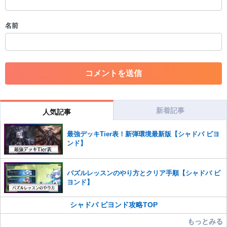
・アカウントの売買など金銭が絡む内容の投稿
・各ゲームのネタバレを含む内容の投稿
名前
・その他、管理者が不適切と判断した投稿
コメントの削除につきましては下記フォームより申請をいた
だけますでしょうか。
コメントの削除を申請する
※投稿内容を確認後、順次対応さ
せていただきます。ご了承ください。
※一度削除したコメントは復元ができませんのでご注意くだ
さい。
新着記事
人気記事
また、過度な利用規約の違反や、弊社に損害の及ぶ内容の書き込みがあ
最強デッキTier表！新弾環境最新版【シャドバ ビヨ
った場合は、法的措置をとらせていただく場合もございますので、あら
ンド】
かじめご理解くださいませ。
パズルレッスンのやり方とクリア手順【シャドバ ビ
ヨンド】
シャドバ ビヨンド攻略TOP
もっとみる