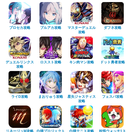
プロセカ攻略
ブルアカ攻略
マスターデュエル
ダフネ攻略
攻略
デュエルリンクス
ロススト攻略
キン肉マン攻略
ドット勇者攻略
攻略
ライD攻略
まおりゅう攻略
星矢ジャスティス
フェスバ攻略
攻略
リネージュM攻略
白猫プロジェクト
白猫テニス攻略
妖怪ウォッチ1ス