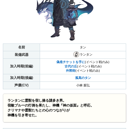
名前
タン
装備武器
ランタン
偽造チケットを手に
(イベント戦のみ)
加入時期(前編)
古代の丘
(イベント戦のみ)
外郭街
(イベント戦のみ)
加入時期(後編)
孤高のタン
声優(CV)
小林 親弘
ランタンに霊獣を宿し操る謎多き男。
宿敵ブルーの打倒を果たし、神機『神の仮面』と呼応。
クリマナや霊獣たちとの心のつながりが
神機を引き寄せた。