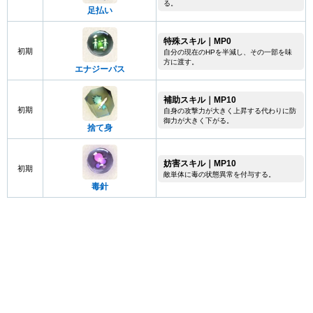
る。
足払い
特殊スキル｜MP0
初期
自分の現在のHPを半減し、その一部を味
方に渡す。
エナジーパス
補助スキル｜MP10
初期
自身の攻撃力が大きく上昇する代わりに防
御力が大きく下がる。
捨て身
妨害スキル｜MP10
初期
敵単体に毒の状態異常を付与する。
毒針