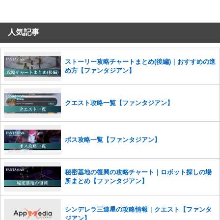
コメントの削除につきましては下記フォームより申請をいた
だけますでしょうか。
人気記事
コメントの削除を申請する
※投稿内容を確認後、順次対応さ
せていただきます。ご了承ください。
※一度削除したコメントは復元ができませんのでご注意くだ
ストーリー攻略チャートまとめ(後編)｜おすすめの進
さい。
め方【ファンタジアン】
また、過度な利用規約の違反や、弊社に損害の及ぶ内容の書き込みがあ
った場合は、法的措置をとらせていただく場合もございますので、あら
かじめご理解くださいませ。
クエスト攻略一覧【ファンタジアン】
ボス攻略一覧【ファンタジアン】
秘密基地の復興の攻略チャート｜ロボット探しの場
所まとめ【ファンタジアン】
シンデレラ三連星の攻略情報｜クエスト【ファンタ
ジアン】