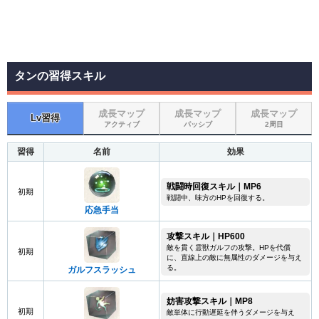
タンの習得スキル
成長マップ
成長マップ
成長マップ
Lv習得
アクティブ
パッシブ
2周目
習得
名前
効果
戦闘時回復スキル｜MP6
初期
戦闘中、味方のHPを回復する。
応急手当
攻撃スキル｜HP600
敵を貫く霊獣ガルフの攻撃。HPを代償
初期
に、直線上の敵に無属性のダメージを与え
る。
ガルフスラッシュ
妨害攻撃スキル｜MP8
初期
敵単体に行動遅延を伴うダメージを与え