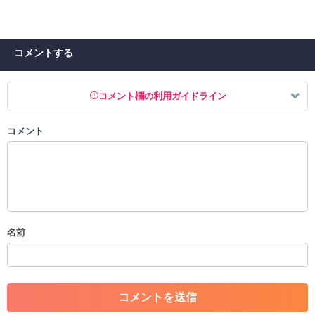
コメントする
コメント欄の利用ガイドライン
コメント
以下の書き込みを禁止とし、場合によってはコメント削除や書き込み制
限を行う可能性がございます。 あらかじめご了承ください。
・公序良俗に反する投稿
・スパムなど、記事内容と関係のない投稿
・誰かになりすます行為
・個人情報の投稿や、他者のプライバシーを侵害する投稿
名前
・一度削除された投稿を再び投稿すること
・外部サイトへの誘導や宣伝
・アカウントの売買など金銭が絡む内容の投稿
・各ゲームのネタバレを含む内容の投稿
・その他、管理者が不適切と判断した投稿