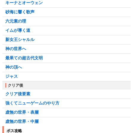
キーナとオーウェン
砂海に響く歌声
六元素の理
イムが導く道
新女王シャルル
神の世界へ
最果ての超古代文明
神の頂へ
ジャス
クリア後
クリア後要素
強くてニューゲームのやり方
虚無の世界・表層
虚無の世界・中層
ボス攻略