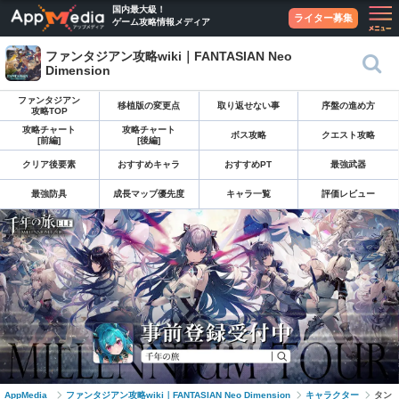
国内最大級！
ライター募集
ゲーム攻略情報メディア
ファンタジアン攻略wiki｜FANTASIAN Neo
Dimension
ファンタジアン
移植版の変更点
取り返せない事
序盤の進め方
攻略TOP
攻略チャート
攻略チャート
ボス攻略
クエスト攻略
[前編]
[後編]
クリア後要素
おすすめキャラ
おすすめPT
最強武器
最強防具
成長マップ優先度
キャラ一覧
評価レビュー
AppMedia
ファンタジアン攻略wiki｜FANTASIAN Neo Dimension
キャラクター
タン