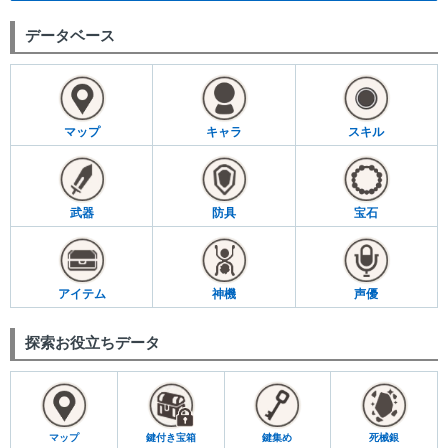
データベース
マップ
キャラ
スキル
武器
防具
宝石
アイテム
神機
声優
探索お役立ちデータ
マップ
鍵付き宝箱
鍵集め
死械銀