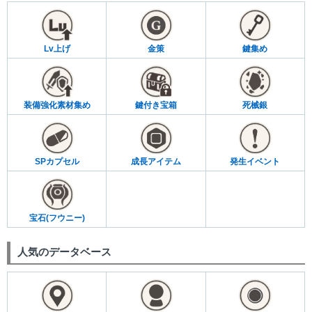
Lv上げ
金策
鍵集め
装備強化素材集め
鍵付き宝箱
死械銀
SPカプセル
成長アイテム
発生イベント
宝石(フウニー)
人気のデータベース