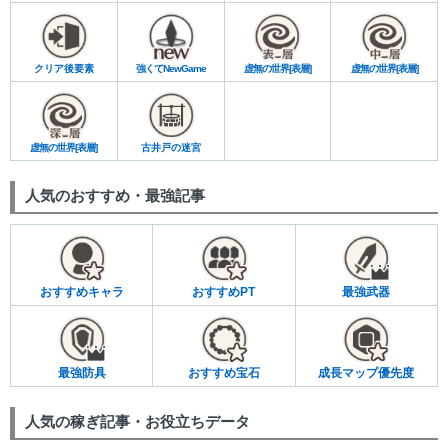
クリア後要素
強くてNewGame
虚無の世界[表層]
虚無の世界[表層]
虚無の世界[表層]
古井戸の迷宮
人気のおすすめ・最強記事
おすすめキャラ
おすすめPT
最強武器
最強防具
おすすめ宝石
成長マップ優先度
人気の稼ぎ記事・お役立ちデータ