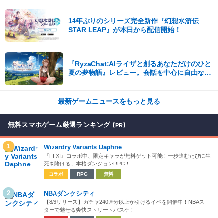
14年ぶりのシリーズ完全新作『幻想水滸伝
STAR LEAP』が本日から配信開始！
『RyzaChat:AIライザと創るあなただけのひと
夏の夢物語』レビュー。会話を中心に自由な冒
険を進めていくシステムはこれまでにない新鮮
な体験が楽しめる【先行プレイレポート】
最新ゲームニュースをもっと見る
無料スマホゲーム厳選ランキング
【PR】
1
Wizardry Variants Daphne
『FFXI』コラボ中、限定キャラが無料ゲット可能！一歩進むたびに生
死を賭ける、本格ダンジョンRPG！
コラボ
RPG
無料
2
NBAダンクシティ
【8/6リリース】ガチャ240連分以上が引けるイベを開催中！NBAス
ターで魅せる爽快ストリートバスケ！