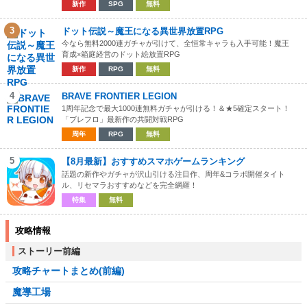
新作
SPG
無料
3
ドット伝説～魔王になる異世界放置RPG
今なら無料2000連ガチャが引けて、全恒常キャラも入手可能！魔王
育成×箱庭経営のドット絵放置RPG
新作
RPG
無料
4
BRAVE FRONTIER LEGION
1周年記念で最大1000連無料ガチャが引ける！＆★5確定スタート！
「ブレフロ」最新作の共闘対戦RPG
周年
RPG
無料
5
【8月最新】おすすめスマホゲームランキング
話題の新作やガチャが沢山引ける注目作、周年&コラボ開催タイト
ル、リセマラおすすめなどを完全網羅！
特集
無料
攻略情報
ストーリー前編
攻略チャートまとめ(前編)
魔導工場