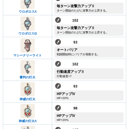
毎ターン攻撃力アップⅡ
ターン開始のたびに攻撃力が上昇する。
ウロボロスΛ
102
毎ターン攻撃力アップⅡ
ターン開始のたびに攻撃力が上昇する。
ウロボロスΩ
93
オートバリア
戦闘開始時にバリアが発動する。
マシーナリーライト
102
行動速度アップⅡ
行動速度+7
審判の灯火
93
HPアップⅣ
HP+20%
神威の灯火
98
HPアップⅣ
HP+20%
神威の灯火Λ