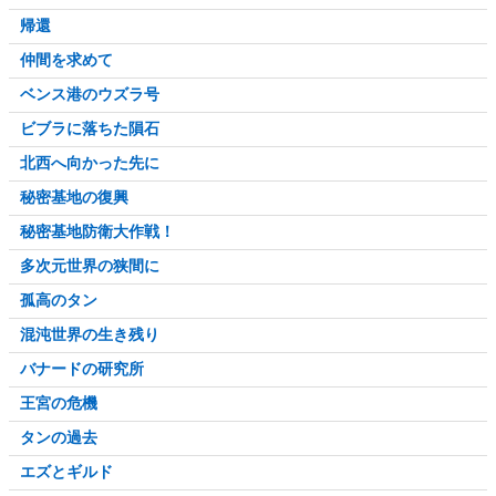
帰還
仲間を求めて
ベンス港のウズラ号
ビブラに落ちた隕石
北西へ向かった先に
秘密基地の復興
秘密基地防衛大作戦！
多次元世界の狭間に
孤高のタン
混沌世界の生き残り
バナードの研究所
王宮の危機
タンの過去
エズとギルド