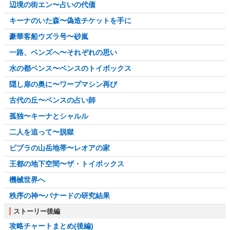
辺境の街エン〜占いの代価
キーナのいた森〜偽造チケットを手に
豪華客船ウズラ号〜砂嵐
一路、ベンズへ〜それぞれの思い
水の都ベンス〜ベンスのトイボックス
隠し扉の奥に〜ワープマシン再び
古代の丘〜ベンスの占い師
孤独〜キーナとシャルル
二人を追って〜脱獄
ビブラの山岳地帯〜レオアの家
王都の地下空間〜ザ・トイボックス
機械世界へ
秩序の神〜バナードの研究結果
ストーリー後編
攻略チャートまとめ(後編)