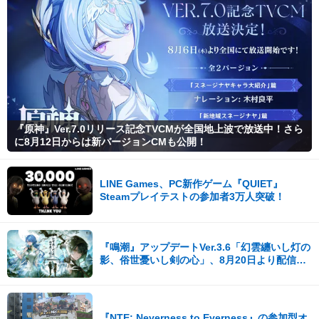
『原神』Ver.7.0リリース記念TVCMが全国地上波で放送中！さら
に8月12日からは新バージョンCMも公開！
LINE Games、PC新作ゲーム『QUIET』
Steamプレイテストの参加者3万人突破！
『鳴潮』アップデートVer.3.6「幻雲纏いし灯の
影、俗世憂いし剣の心」、8月20日より配信開
始！
『NTE: Neverness to Everness』の参加型オ