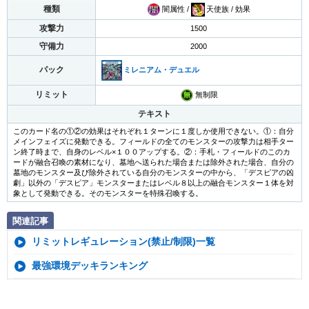
種類
闇属性 /
天使族 / 効果
攻撃力
1500
守備力
2000
パック
ミレニアム・デュエル
リミット
無制限
テキスト
このカード名の①②の効果はそれぞれ１ターンに１度しか使用できない。①：自分
メインフェイズに発動できる。フィールドの全てのモンスターの攻撃力は相手ター
ン終了時まで、自身のレベル×１００アップする。②：手札・フィールドのこのカ
ードが融合召喚の素材になり、墓地へ送られた場合または除外された場合、自分の
墓地のモンスター及び除外されている自分のモンスターの中から、「デスピアの凶
劇」以外の「デスピア」モンスターまたはレベル８以上の融合モンスター１体を対
象として発動できる。そのモンスターを特殊召喚する。
関連記事
リミットレギュレーション(禁止/制限)一覧
最強環境デッキランキング