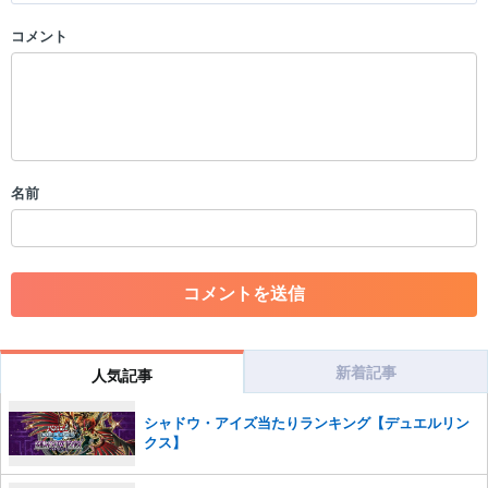
コメント
以下の書き込みを禁止とし、場合によってはコメント削除や書き込み制
限を行う可能性がございます。 あらかじめご了承ください。
・公序良俗に反する投稿
・スパムなど、記事内容と関係のない投稿
・誰かになりすます行為
・個人情報の投稿や、他者のプライバシーを侵害する投稿
名前
・一度削除された投稿を再び投稿すること
・外部サイトへの誘導や宣伝
・アカウントの売買など金銭が絡む内容の投稿
・各ゲームのネタバレを含む内容の投稿
・その他、管理者が不適切と判断した投稿
コメントの削除につきましては下記フォームより申請をいた
だけますでしょうか。
新着記事
人気記事
コメントの削除を申請する
※投稿内容を確認後、順次対応さ
せていただきます。ご了承ください。
シャドウ・アイズ当たりランキング【デュエルリン
クス】
※一度削除したコメントは復元ができませんのでご注意くだ
さい。