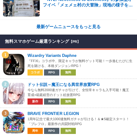
フイベ「メェメェ村の大冒険」現地の様子をレ
ポ！ミニゲームやコスプレイヤー撮影など盛り
だくさん！
最新ゲームニュースをもっと見る
無料スマホゲーム厳選ランキング
【PR】
1
Wizardry Variants Daphne
『FFXI』コラボ中、限定キャラが無料ゲット可能！一歩進むたびに生
死を賭ける、本格ダンジョンRPG！
コラボ
RPG
無料
2
ドット伝説～魔王になる異世界放置RPG
今なら無料2000連ガチャが引けて、全恒常キャラも入手可能！魔王
育成×箱庭経営のドット絵放置RPG
新作
RPG
無料
3
BRAVE FRONTIER LEGION
1周年記念で最大1000連無料ガチャが引ける！＆★5確定スタート！
「ブレフロ」最新作の共闘対戦RPG
周年
RPG
無料