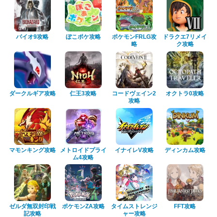
バイオ9攻略
ぽこポケ攻略
ポケモンFRLG攻
ドラクエ7リメイ
略
ク攻略
ダークルギア攻略
仁王3攻略
コードヴェイン2
オクトラ0攻略
攻略
マモンキング攻略
メトロイドプライ
イナイレV攻略
ディンカム攻略
ム4攻略
ゼルダ無双封印戦
ポケモンZA攻略
タイムストレンジ
FFT攻略
記攻略
ャー攻略