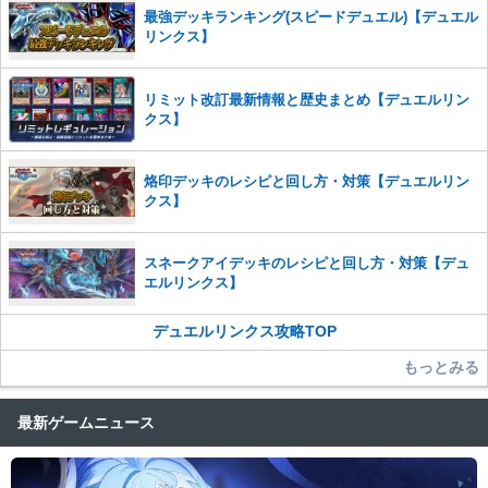
また、過度な利用規約の違反や、弊社に損害の及ぶ内容の書き込みがあ
最強デッキランキング(スピードデュエル)【デュエル
った場合は、法的措置をとらせていただく場合もございますので、あら
リンクス】
かじめご理解くださいませ。
リミット改訂最新情報と歴史まとめ【デュエルリン
クス】
烙印デッキのレシピと回し方・対策【デュエルリン
クス】
スネークアイデッキのレシピと回し方・対策【デュ
エルリンクス】
デュエルリンクス攻略TOP
もっとみる
最新ゲームニュース