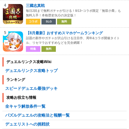
4
三國志真戦
毎日2回まで無料ガチャが引ける！8/13~コラボ限定「無双小喬」も
無料入手！本格歴史SLGの決定版！
コラボ
SLG
無料
5
【8月最新】おすすめスマホゲームランキング
話題の新作やガチャが沢山引ける注目作、周年&コラボ開催タイト
ル、リセマラおすすめなどを完全網羅！
特集
無料
デュエルリンクス攻略Wiki
デュエルリンクス攻略トップ
ランキング
スピードデュエル最強デッキ
攻略お役立ち情報
全キャラ解放条件一覧
パズルデュエルの攻略法と報酬一覧
デュエリストへの挑戦状