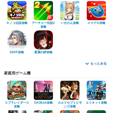
キノコ伝説攻略
アーチャー伝説2
いせのん攻略
スマグロ攻略
攻略
DDFF攻略
星屑の絆攻略
もっとみる
家庭用ゲーム機
スプラレイダース
SAOEoA攻略
カルドセプトビギ
エリオット攻略
攻略
ンズ攻略