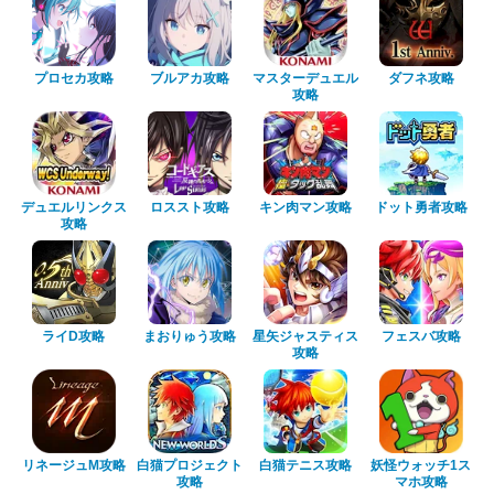
プロセカ攻略
ブルアカ攻略
マスターデュエル
ダフネ攻略
攻略
デュエルリンクス
ロススト攻略
キン肉マン攻略
ドット勇者攻略
攻略
ライD攻略
まおりゅう攻略
星矢ジャスティス
フェスバ攻略
攻略
リネージュM攻略
白猫プロジェクト
白猫テニス攻略
妖怪ウォッチ1ス
攻略
マホ攻略