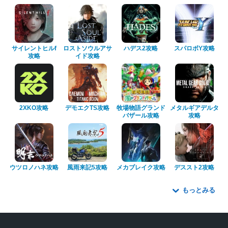
サイレントヒルf
ロストソウルアサ
ハデス2攻略
スパロボY攻略
攻略
イド攻略
2XKO攻略
デモエクTS攻略
牧場物語グランド
メタルギアデルタ
バザール攻略
攻略
ウツロノハネ攻略
風雨来記5攻略
メカブレイク攻略
デススト2攻略
もっとみる