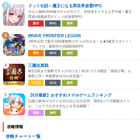
2
ドット伝説～魔王になる異世界放置RPG
今なら無料2000連ガチャが引けて、全恒常キャラも入手可能！魔王
育成×箱庭経営のドット絵放置RPG
新作
RPG
無料
3
BRAVE FRONTIER LEGION
1周年記念で最大1000連無料ガチャが引ける！＆★5確定スタート！
「ブレフロ」最新作の共闘対戦RPG
周年
RPG
無料
4
三國志真戦
毎日2回まで無料ガチャが引ける！8/13~コラボ限定「無双小喬」も
無料入手！本格歴史SLGの決定版！
コラボ
SLG
無料
5
【8月最新】おすすめスマホゲームランキング
話題の新作やガチャが沢山引ける注目作、周年&コラボ開催タイト
ル、リセマラおすすめなどを完全網羅！
特集
無料
攻略情報
攻略チャート一覧