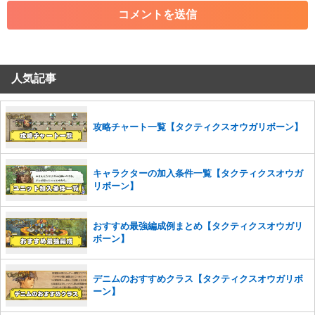
・その他、管理者が不適切と判断した投稿
コメントの削除につきましては下記フォームより申請をいた
だけますでしょうか。
人気記事
コメントの削除を申請する
※投稿内容を確認後、順次対応さ
せていただきます。ご了承ください。
※一度削除したコメントは復元ができませんのでご注意くだ
さい。
攻略チャート一覧【タクティクスオウガリボーン】
また、過度な利用規約の違反や、弊社に損害の及ぶ内容の書き込みがあ
った場合は、法的措置をとらせていただく場合もございますので、あら
キャラクターの加入条件一覧【タクティクスオウガ
かじめご理解くださいませ。
リボーン】
おすすめ最強編成例まとめ【タクティクスオウガリ
ボーン】
デニムのおすすめクラス【タクティクスオウガリボ
ーン】