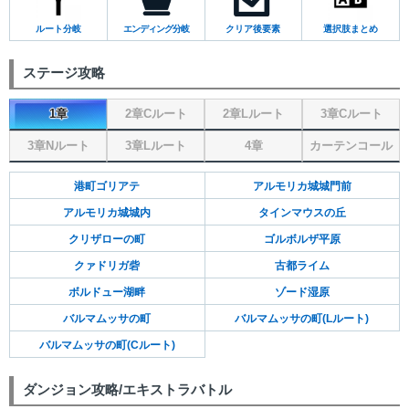
ルート分岐
エンディング分岐
クリア後要素
選択肢まとめ
ステージ攻略
1章
2章Cルート
2章Lルート
3章Cルート
3章Nルート
3章Lルート
4章
カーテンコール
港町ゴリアテ
アルモリカ城城門前
アルモリカ城城内
タインマウスの丘
クリザローの町
ゴルボルザ平原
クァドリガ砦
古都ライム
ボルドュー湖畔
ゾード湿原
バルマムッサの町
バルマムッサの町(Lルート)
バルマムッサの町(Cルート)
ダンジョン攻略/エキストラバトル