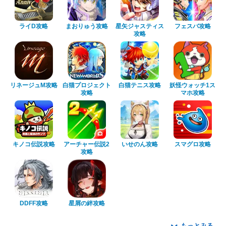
ライD攻略
まおりゅう攻略
星矢ジャスティス
フェスバ攻略
攻略
リネージュM攻略
白猫プロジェクト
白猫テニス攻略
妖怪ウォッチ1ス
攻略
マホ攻略
キノコ伝説攻略
アーチャー伝説2
いせのん攻略
スマグロ攻略
攻略
DDFF攻略
星屑の絆攻略
もっとみる