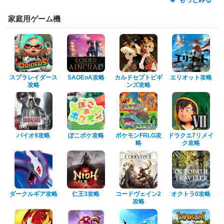
家庭用ゲーム機
スプラレイダース
SAOEoA攻略
カルドセプトビギ
エリオット攻略
攻略
ンズ攻略
バイオ9攻略
ぽこポケ攻略
ポケモンFRLG攻
ドラクエ7リメイ
略
ク攻略
ダークルギア攻略
仁王3攻略
コードヴェイン2
オクトラ0攻略
攻略