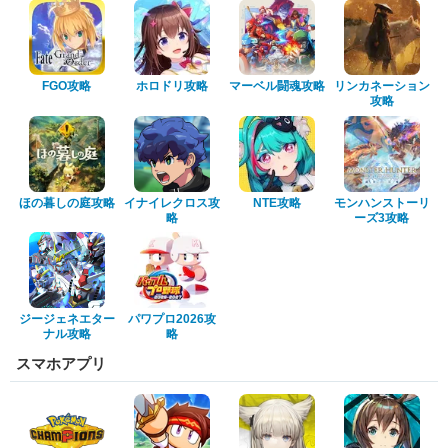
FGO攻略
ホロドリ攻略
マーベル闘魂攻略
リンカネーション
攻略
ほの暮しの庭攻略
イナイレクロス攻
NTE攻略
モンハンストーリ
略
ーズ3攻略
ジージェネエター
パワプロ2026攻
ナル攻略
略
スマホアプリ