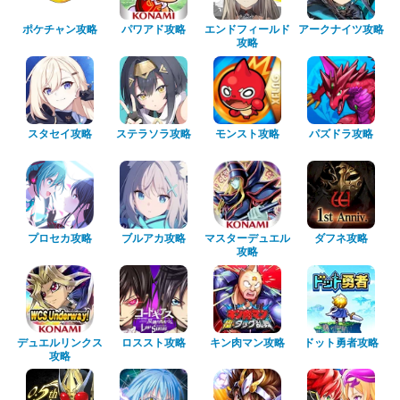
ポケチャン攻略
パワアド攻略
エンドフィールド
アークナイツ攻略
攻略
スタセイ攻略
ステラソラ攻略
モンスト攻略
パズドラ攻略
プロセカ攻略
ブルアカ攻略
マスターデュエル
ダフネ攻略
攻略
デュエルリンクス
ロススト攻略
キン肉マン攻略
ドット勇者攻略
攻略