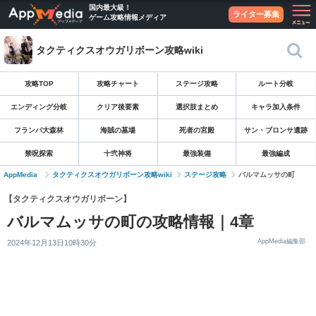
国内最大級！
ライター募集
ゲーム攻略情報メディア
タクティクスオウガリボーン攻略wiki
攻略TOP
攻略チャート
ステージ攻略
ルート分岐
エンディング分岐
クリア後要素
選択肢まとめ
キャラ加入条件
フランパ大森林
海賊の墓場
死者の宮殿
サン・ブロンサ遺跡
禁呪探索
十弐神将
最強装備
最強編成
AppMedia
タクティクスオウガリボーン攻略wiki
ステージ攻略
バルマムッサの町
【タクティクスオウガリボーン】
バルマムッサの町の攻略情報｜4章
AppMedia編集部
2024年12月13日10時30分