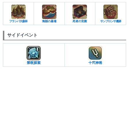
フランパ大森林
海賊の墓場
死者の宮殿
サンブロンサ遺跡
サイドイベント
禁呪探索
十弐神将