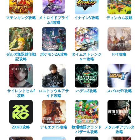
マモンキング攻略
メトロイドプライ
イナイレV攻略
ディンカム攻略
ム4攻略
ゼルダ無双封印戦
ポケモンZA攻略
タイムストレンジ
FFT攻略
記攻略
ャー攻略
サイレントヒルf
ロストソウルアサ
ハデス2攻略
スパロボY攻略
攻略
イド攻略
2XKO攻略
デモエクTS攻略
牧場物語グランド
メタルギアデルタ
バザール攻略
攻略