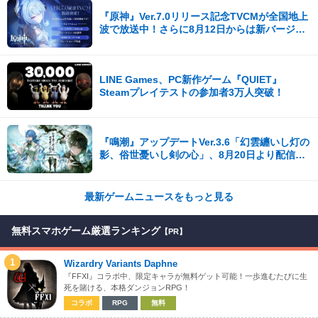
『原神』Ver.7.0リリース記念TVCMが全国地上
波で放送中！さらに8月12日からは新バージョ
ンCMも公開！
LINE Games、PC新作ゲーム『QUIET』
Steamプレイテストの参加者3万人突破！
『鳴潮』アップデートVer.3.6「幻雲纏いし灯の
影、俗世憂いし剣の心」、8月20日より配信開
始！
最新ゲームニュースをもっと見る
無料スマホゲーム厳選ランキング
【PR】
1
Wizardry Variants Daphne
『FFXI』コラボ中、限定キャラが無料ゲット可能！一歩進むたびに生
死を賭ける、本格ダンジョンRPG！
コラボ
RPG
無料