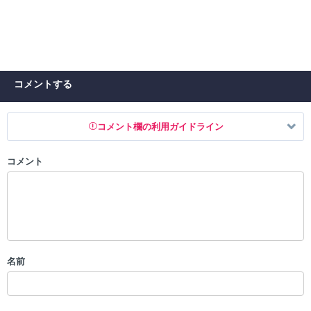
コメントする
コメント欄の利用ガイドライン
コメント
以下の書き込みを禁止とし、場合によってはコメント削除や書き込み制
限を行う可能性がございます。 あらかじめご了承ください。
・公序良俗に反する投稿
・スパムなど、記事内容と関係のない投稿
・誰かになりすます行為
・個人情報の投稿や、他者のプライバシーを侵害する投稿
名前
・一度削除された投稿を再び投稿すること
・外部サイトへの誘導や宣伝
・アカウントの売買など金銭が絡む内容の投稿
・各ゲームのネタバレを含む内容の投稿