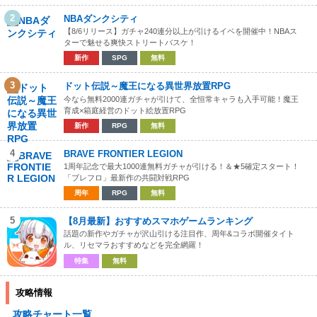
2
NBAダンクシティ
【8/6リリース】ガチャ240連分以上が引けるイベを開催中！NBAス
ターで魅せる爽快ストリートバスケ！
新作
SPG
無料
3
ドット伝説～魔王になる異世界放置RPG
今なら無料2000連ガチャが引けて、全恒常キャラも入手可能！魔王
育成×箱庭経営のドット絵放置RPG
新作
RPG
無料
4
BRAVE FRONTIER LEGION
1周年記念で最大1000連無料ガチャが引ける！＆★5確定スタート！
「ブレフロ」最新作の共闘対戦RPG
周年
RPG
無料
5
【8月最新】おすすめスマホゲームランキング
話題の新作やガチャが沢山引ける注目作、周年&コラボ開催タイト
ル、リセマラおすすめなどを完全網羅！
特集
無料
攻略情報
攻略チャート一覧