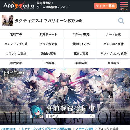
国内最大級！
ライター募集
ゲーム攻略情報メディア
タクティクスオウガリボーン攻略wiki
攻略TOP
攻略チャート
ステージ攻略
ルート分岐
エンディング分岐
クリア後要素
選択肢まとめ
キャラ加入条件
フランパ大森林
海賊の墓場
死者の宮殿
サン・ブロンサ遺跡
禁呪探索
十弐神将
最強装備
最強編成
AppMedia
タクティクスオウガリボーン攻略wiki
ステージ攻略
アルモリカ城城内