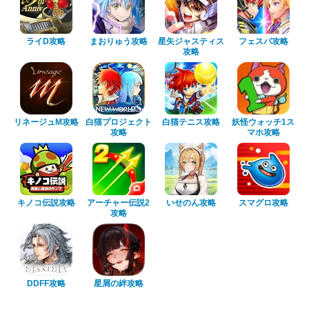
ライD攻略
まおりゅう攻略
星矢ジャスティス
フェスバ攻略
攻略
リネージュM攻略
白猫プロジェクト
白猫テニス攻略
妖怪ウォッチ1ス
攻略
マホ攻略
キノコ伝説攻略
アーチャー伝説2
いせのん攻略
スマグロ攻略
攻略
DDFF攻略
星屑の絆攻略