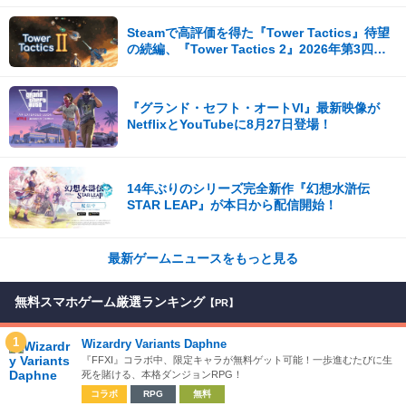
影など盛りだくさん！
Steamで高評価を得た『Tower Tactics』待望
の続編、『Tower Tactics 2』2026年第3四半
期に早期アクセス開始
『グランド・セフト・オートVI』最新映像が
NetflixとYouTubeに8月27日登場！
14年ぶりのシリーズ完全新作『幻想水滸伝
STAR LEAP』が本日から配信開始！
最新ゲームニュースをもっと見る
無料スマホゲーム厳選ランキング
【PR】
1
Wizardry Variants Daphne
『FFXI』コラボ中、限定キャラが無料ゲット可能！一歩進むたびに生
死を賭ける、本格ダンジョンRPG！
コラボ
RPG
無料