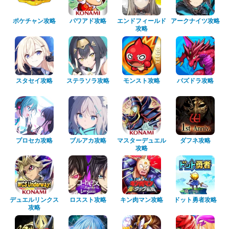
ポケチャン攻略
パワアド攻略
エンドフィールド
アークナイツ攻略
攻略
スタセイ攻略
ステラソラ攻略
モンスト攻略
パズドラ攻略
プロセカ攻略
ブルアカ攻略
マスターデュエル
ダフネ攻略
攻略
デュエルリンクス
ロススト攻略
キン肉マン攻略
ドット勇者攻略
攻略