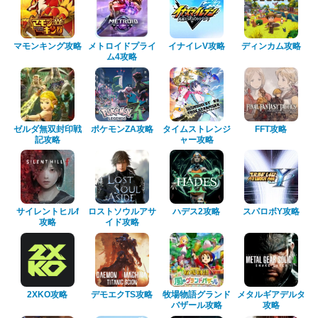
マモンキング攻略
メトロイドプライ
イナイレV攻略
ディンカム攻略
ム4攻略
ゼルダ無双封印戦
ポケモンZA攻略
タイムストレンジ
FFT攻略
記攻略
ャー攻略
サイレントヒルf
ロストソウルアサ
ハデス2攻略
スパロボY攻略
攻略
イド攻略
2XKO攻略
デモエクTS攻略
牧場物語グランド
メタルギアデルタ
バザール攻略
攻略