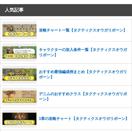
人気記事
コメントの削除を申請する
※投稿内容を確認後、順次対応さ
せていただきます。ご了承ください。
※一度削除したコメントは復元ができませんのでご注意くだ
さい。
攻略チャート一覧【タクティクスオウガリボーン】
また、過度な利用規約の違反や、弊社に損害の及ぶ内容の書き込みがあ
った場合は、法的措置をとらせていただく場合もございますので、あら
キャラクターの加入条件一覧【タクティクスオウガ
かじめご理解くださいませ。
リボーン】
おすすめ最強編成例まとめ【タクティクスオウガリ
ボーン】
デニムのおすすめクラス【タクティクスオウガリボ
ーン】
1章の攻略チャート【タクティクスオウガリボーン】