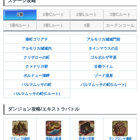
ステージ攻略
1章
2章Cルート
2章Lルート
3章Cルート
3章Nルート
3章Lルート
4章
カーテンコール
港町ゴリアテ
アルモリカ城城門前
アルモリカ城城内
タインマウスの丘
クリザローの町
ゴルボルザ平原
クァドリガ砦
古都ライム
ボルドュー湖畔
ゾード湿原
バルマムッサの町
バルマムッサの町(Lルート)
バルマムッサの町(Cルート)
ダンジョン攻略/エキストラバトル
フランパ大森林
海賊の墓場
死者の宮殿
サンブロンサ遺跡