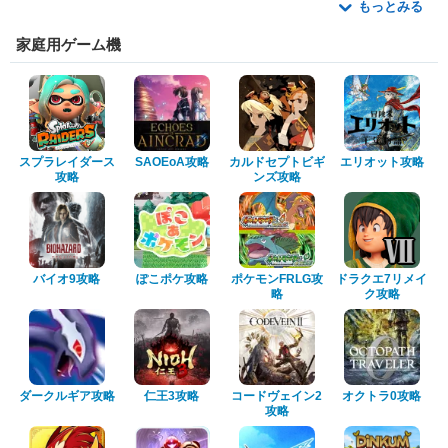
もっとみる
家庭用ゲーム機
スプラレイダース
SAOEoA攻略
カルドセプトビギ
エリオット攻略
攻略
ンズ攻略
バイオ9攻略
ぽこポケ攻略
ポケモンFRLG攻
ドラクエ7リメイ
略
ク攻略
ダークルギア攻略
仁王3攻略
コードヴェイン2
オクトラ0攻略
攻略