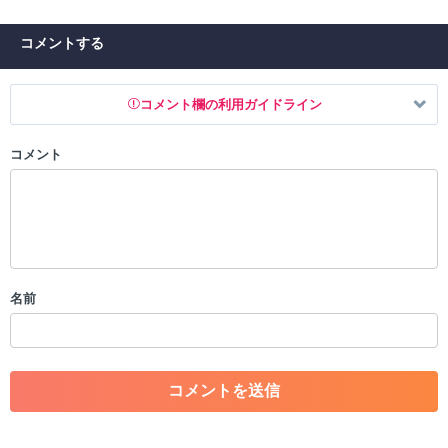
コメントする
コメント欄の利用ガイドライン
コメント
以下の書き込みを禁止とし、場合によってはコメント削除や書き込み制
限を行う可能性がございます。 あらかじめご了承ください。
・公序良俗に反する投稿
・スパムなど、記事内容と関係のない投稿
・誰かになりすます行為
・個人情報の投稿や、他者のプライバシーを侵害する投稿
名前
・一度削除された投稿を再び投稿すること
・外部サイトへの誘導や宣伝
・アカウントの売買など金銭が絡む内容の投稿
・各ゲームのネタバレを含む内容の投稿
・その他、管理者が不適切と判断した投稿
コメントの削除につきましては下記フォームより申請をいた
だけますでしょうか。