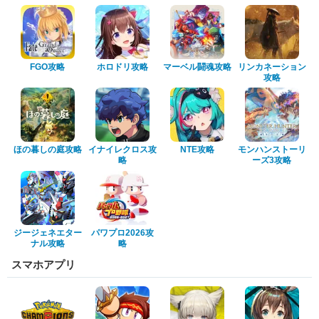
FGO攻略
ホロドリ攻略
マーベル闘魂攻略
リンカネーション
攻略
ほの暮しの庭攻略
イナイレクロス攻
NTE攻略
モンハンストーリ
略
ーズ3攻略
ジージェネエター
パワプロ2026攻
ナル攻略
略
スマホアプリ