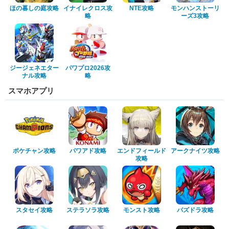
ほの暮しの庭攻略
イナイレクロス攻
NTE攻略
モンハンストーリ
略
ーズ3攻略
ジージェネエター
パワプロ2026攻
ナル攻略
略
スマホアプリ
ポケチャン攻略
パワアド攻略
エンドフィールド
アークナイツ攻略
攻略
スタセイ攻略
ステラソラ攻略
モンスト攻略
パズドラ攻略