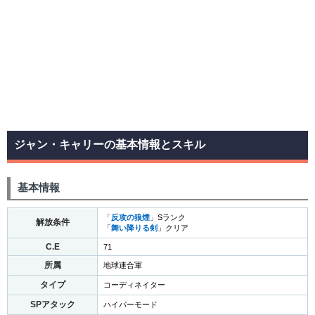
ジャン・キャリーの基本情報とスキル
基本情報
「
反攻の狼煙
」Sランク
解放条件
「
舞い降りる剣
」クリア
C.E
71
所属
地球連合軍
タイプ
コーディネイター
SPアタック
ハイパーモード