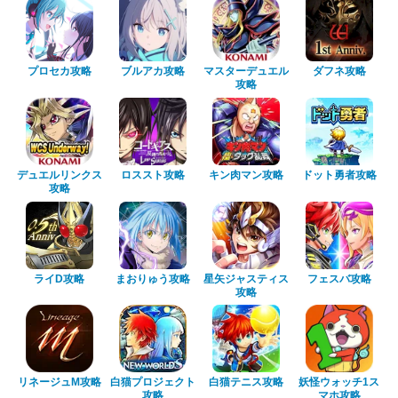
プロセカ攻略
ブルアカ攻略
マスターデュエル
ダフネ攻略
攻略
デュエルリンクス
ロススト攻略
キン肉マン攻略
ドット勇者攻略
攻略
ライD攻略
まおりゅう攻略
星矢ジャスティス
フェスバ攻略
攻略
リネージュM攻略
白猫プロジェクト
白猫テニス攻略
妖怪ウォッチ1ス
攻略
マホ攻略