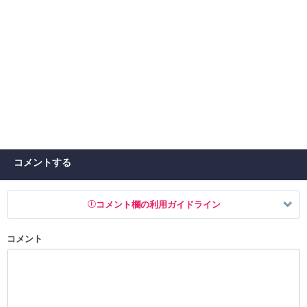
コメントする
コメント欄の利用ガイドライン
コメント
以下の書き込みを禁止とし、場合によってはコメント削除や書き込み制
限を行う可能性がございます。 あらかじめご了承ください。
・公序良俗に反する投稿
・スパムなど、記事内容と関係のない投稿