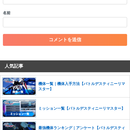
・誰かになりすます行為
・個人情報の投稿や、他者のプライバシーを侵害する投稿
名前
・一度削除された投稿を再び投稿すること
・外部サイトへの誘導や宣伝
・アカウントの売買など金銭が絡む内容の投稿
・各ゲームのネタバレを含む内容の投稿
・その他、管理者が不適切と判断した投稿
コメントの削除につきましては下記フォームより申請をいた
だけますでしょうか。
人気記事
コメントの削除を申請する
※投稿内容を確認後、順次対応さ
せていただきます。ご了承ください。
※一度削除したコメントは復元ができませんのでご注意くだ
機体一覧｜機体入手方法【バトルデスティニーリマ
さい。
スター】
また、過度な利用規約の違反や、弊社に損害の及ぶ内容の書き込みがあ
った場合は、法的措置をとらせていただく場合もございますので、あら
かじめご理解くださいませ。
ミッション一覧【バトルデスティニーリマスター】
最強機体ランキング｜アンケート【バトルデスティ