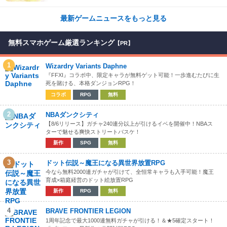
最新ゲームニュースをもっと見る
無料スマホゲーム厳選ランキング
【PR】
1
Wizardry Variants Daphne
『FFXI』コラボ中、限定キャラが無料ゲット可能！一歩進むたびに生
死を賭ける、本格ダンジョンRPG！
コラボ
RPG
無料
2
NBAダンクシティ
【8/6リリース】ガチャ240連分以上が引けるイベを開催中！NBAス
ターで魅せる爽快ストリートバスケ！
新作
SPG
無料
3
ドット伝説～魔王になる異世界放置RPG
今なら無料2000連ガチャが引けて、全恒常キャラも入手可能！魔王
育成×箱庭経営のドット絵放置RPG
新作
RPG
無料
4
BRAVE FRONTIER LEGION
1周年記念で最大1000連無料ガチャが引ける！＆★5確定スタート！