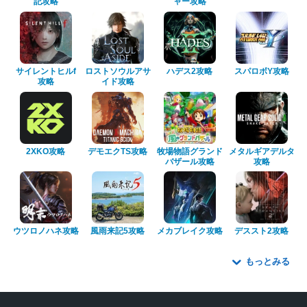
記攻略
ャー攻略
サイレントヒルf
ロストソウルアサ
ハデス2攻略
スパロボY攻略
攻略
イド攻略
2XKO攻略
デモエクTS攻略
牧場物語グランド
メタルギアデルタ
バザール攻略
攻略
ウツロノハネ攻略
風雨来記5攻略
メカブレイク攻略
デススト2攻略
もっとみる