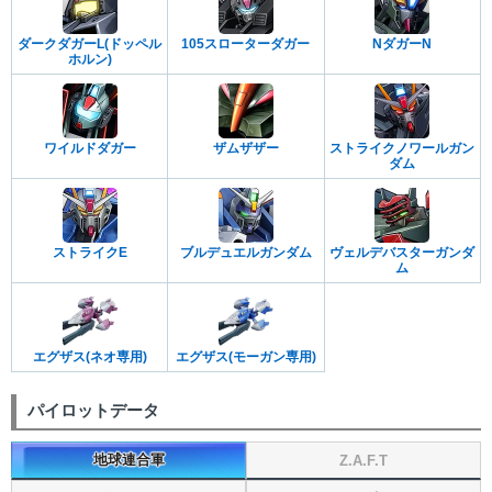
ダークダガーL(ドッペル
105スローターダガー
NダガーN
ホルン)
ワイルドダガー
ザムザザー
ストライクノワールガン
ダム
ストライクE
ブルデュエルガンダム
ヴェルデバスターガンダ
ム
エグザス(ネオ専用)
エグザス(モーガン専用)
パイロットデータ
地球連合軍
Z.A.F.T