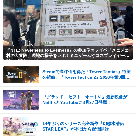
『NTE: Neverness to Everness』の参加型オフイベ「メェメェ
村の大冒険」現地の様子をレポ！ミニゲームやコスプレイヤー撮
影など盛りだくさん！
Steamで高評価を得た『Tower Tactics』待望
の続編、『Tower Tactics 2』2026年第3四半
期に早期アクセス開始
『グランド・セフト・オートVI』最新映像が
NetflixとYouTubeに8月27日登場！
14年ぶりのシリーズ完全新作『幻想水滸伝
STAR LEAP』が本日から配信開始！