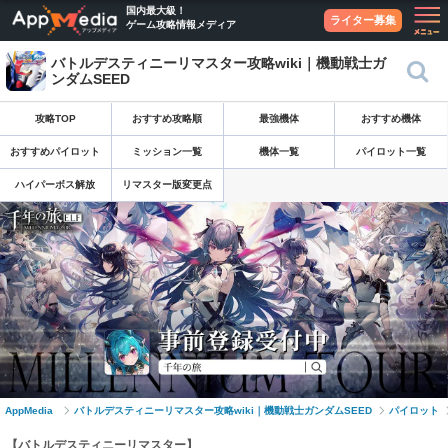
国内最大級！
ライター募集
ゲーム攻略情報メディア
バトルデスティニーリマスター攻略wiki｜機動戦士ガ
ンダムSEED
攻略TOP
おすすめ攻略順
最強機体
おすすめ機体
おすすめパイロット
ミッション一覧
機体一覧
パイロット一覧
ハイパーボス解放
リマスター版変更点
AppMedia
バトルデスティニーリマスター攻略wiki｜機動戦士ガンダムSEED
パイロット
【バトルデスティニーリマスター】