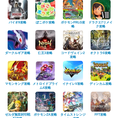
バイオ9攻略
ぽこポケ攻略
ポケモンFRLG攻
ドラクエ7リメイ
略
ク攻略
ダークルギア攻略
仁王3攻略
コードヴェイン2
オクトラ0攻略
攻略
マモンキング攻略
メトロイドプライ
イナイレV攻略
ディンカム攻略
ム4攻略
ゼルダ無双封印戦
ポケモンZA攻略
タイムストレンジ
FFT攻略