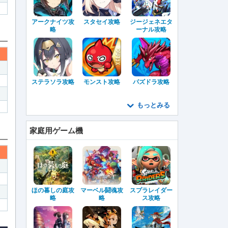
アークナイツ攻
スタセイ攻略
ジージェネエタ
略
ーナル攻略
ステラソラ攻略
モンスト攻略
パズドラ攻略
もっとみる
家庭用ゲーム機
ほの暮しの庭攻
マーベル闘魂攻
スプラレイダー
略
略
ス攻略