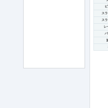
ビ
スラ
スラ
レ
バ