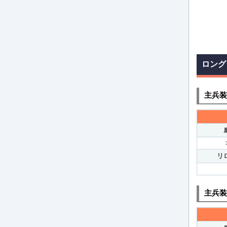
ロング
主兵装
リ
主兵装