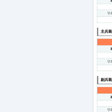
リ
主兵装
リ
副兵装
リ