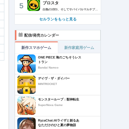
ブロスタ
5
白熱の3対3、そしてサバイバルマルチプレイを楽しめるモバイルゲーム！3分間で展開する様々なゲームモード… 友達と共闘するもよし、一人で戦うもよし。 強力な必殺技や特殊能力を持ったキャラクターを入手して、アップグレードしましょう。ユニークなスキンを集めれば、戦場でひときわ目立つこと間違いなし！ブロスタワールドの不思議なステージで、バトルを繰り広げましょう！ ブロスタは無料でダウンロードおよびプレイが可能ですが、一部のゲーム内アイテムを有料で購入いただくことも可能です（ランダムなアイテムを含む）。ゲーム内アイテムの有料購入を希望しない場合は、デバイスの設定からアプリ内課金を無効にしてください。 様々なゲームモードで戦おう エメラルドハント（3対3）：チームの仲間と共に敵チームに勝利！エメラルドを10個集めたら最後まで守り抜きましょう。倒されるとエメラルドも失います。 バトルロイヤル（ソロ/デュオ）：生き残りをかけたサバイバルモード。キャラクターのパワーアップを集めましょう。デュオまたはソロモードを選んだら、大混乱の戦場で最後まで生き延びた者が勝者となります。そして勝者がすべてを独り占めします！ ブロストライカー（3対3）：ひと味違うゲームモードです！サッカーの腕試しといきましょう。先に2ゴールを決めたチームが勝利します。なおレッドカードはありませんので、激しいバトルにご注意ください。 賞金稼ぎ（3対3）：敵を倒して星を獲得！自分の星も守り抜きましょう。より多くの星を集めたチームの勝利です。 強奪（3対3）：チームの金庫を守りながら、敵チームの金庫の破壊を目指します。ひっそりと前進したら、豪快にお宝までの道を切り拓きましょう！ 特別イベント：期間限定の特別な対人および対CPUゲームモードです。 チャンピオンシップチャレンジ：ブロスタのゲーム内予選に参加して、eスポーツの世界に飛び込みましょう！ キャラクターのアンロックとアップグレード 強力な必殺技や特殊能力を持ったキャラクターを集めて、アップグレードしましょう。キャラクターを強化して、ユニークなスキンを集めましょう。 ブロスタパス クエストやブロスタボックス、エメラルド、ピンズ、そしてブロスタパス限定スキンなど、特典が盛りだくさん！シーズンごとに特典は変わります。 MVPプレイヤーになろう ローカルのランキングを駆け上がり、あなたの強さを証明しましょう！ どんな時も進化しよう 新たなキャラクターやスキン、マップ、特別イベント、ゲームモードを探し求めましょう。 特徴： 3対3のリアルタイム対戦で世界中のプレイヤーとバトル 白熱のモバイル向けサバイバルマルチプレイ 独自の攻撃や必殺技を持った、強力な新キャラクターをアンロック 日々入れ替わるイベントとゲームモード バトルは一人でも、フレンドと一緒でもプレイ可能 グローバルまたはローカルのランキングを駆け上がろう 仲間とクラブを結成したり参加したりして、情報交換しながら共に戦おう スキンをアンロックしてキャラクターをカスタマイズ プレイヤーが作った攻略の難しい新マップ クラッシュ・オブ・クラン、クラッシュ・ロワイヤル、ブーム・ビーチの制作会社がお届けするバトルゲーム！ サポート： サポートが必要な際は、ゲーム内の設定の「ヘルプとサポート」からご連絡いただくか、http://supercell.helpshift.com/a/brawl-stars/をご覧ください。 プライバシーポリシー： http://supercell.com/en/privacy-policy/jp/ サービス利用規約： http://supercell.com/en/terms-of-service/jp/ 保護者の皆さまへ： http://supercell.com/en/parents/jp/
セルランをもっと見る
配信/発売カレンダー
新作スマホゲーム
新作家庭用ゲーム
ONE PIECE 海のごちそうレス
トラン
Bandai Namco
デイヴ・ザ・ダイバー
MINTROCKET
モンスターループ：獣神転生
SuperNova Game
RyzaChat:AIライザと創るあ
なただけのひと夏の夢物語