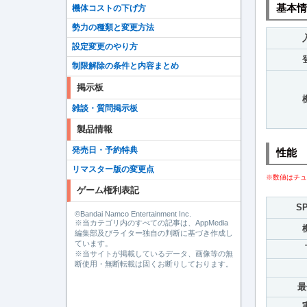
基本情
機体コストの下げ方
勢力の種類と変更方法
設定変更のやり方
制限解除の条件と内容まとめ
掲示板
雑談・質問掲示板
製品情報
発売日・予約特典
性能
リマスター版の変更点
※数値はチュ
ゲーム権利表記
S
©Bandai Namco Entertainment Inc.
※当カテゴリ内のすべての記事は、AppMedia
編集部及びライター独自の判断に基づき作成し
ています。
※当サイトが掲載しているデータ、画像等の無
断使用・無断転載は固くお断りしております。
最