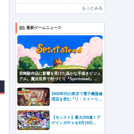
もっとみる
最新ゲームニュース
宮崎駿作品に影響を受けた温かな手描きビジュ
アル。魔法世界で村づくり『Spiritstead』本
日発売
2000年代の東京で電子機器修
理店を営む『リ・ストーリ
ー: 思い出修理屋 (ReStor
y)』本日Steamで配信開始
【モンスト】最大200連！ア
ゲインガチャを8月10日
（月）より開催！