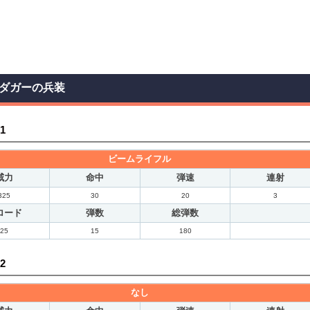
ダガーの兵装
1
ビームライフル
威力
命中
弾速
連射
325
30
20
3
ロード
弾数
総弾数
25
15
180
2
なし