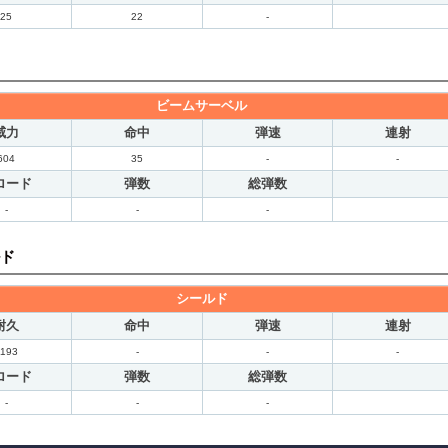
25
22
-
ビームサーベル
威力
命中
弾速
連射
604
35
-
-
ロード
弾数
総弾数
-
-
-
ド
シールド
耐久
命中
弾速
連射
1193
-
-
-
ロード
弾数
総弾数
-
-
-