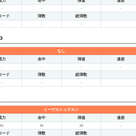
威力
命中
弾速
連射
-
-
-
-
ロード
弾数
総弾数
-
-
-
3
なし
威力
命中
弾速
連射
-
-
-
-
ロード
弾数
総弾数
-
-
-
イーゲルシュテルン
威力
命中
弾速
連射
51
30
20
-
ロード
弾数
総弾数