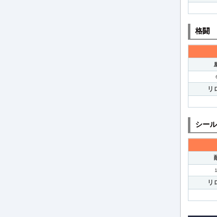
格闘
リ
シール
リ