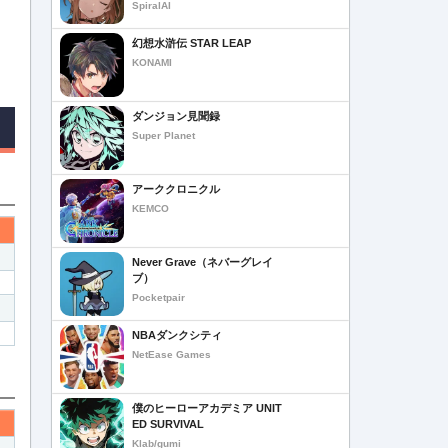
SpiralAI
幻想水滸伝 STAR LEAP
KONAMI
ダンジョン見聞録
Super Planet
アーククロニクル
KEMCO
Never Grave（ネバーグレイ
ブ）
Pocketpair
NBAダンクシティ
NetEase Games
僕のヒーローアカデミア UNIT
ED SURVIVAL
Klab/gumi