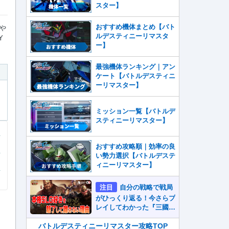
スター】
おすすめ機体まとめ【バト
や
ルデスティニーリマスタ
Y
ー】
最強機体ランキング｜アン
ケート【バトルデスティニ
ーリマスター】
ミッション一覧【バトルデ
スティニーリマスター】
おすすめ攻略順｜効率の良
い勢力選択【バトルデステ
ィニーリマスター】
注目
自分の戦略で戦局
がひっくり返る！今さらプ
レイしてわかった『三國志
真戦』が本格SLG好きを
魅了して離さないワケ
バトルデスティニーリマスター攻略TOP