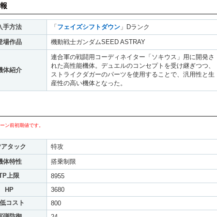
報
入手方法
「
フェイズシフトダウン
」Dランク
登場作品
機動戦士ガンダムSEED ASTRAY
連合軍の戦闘用コーディネイター「ソキウス」用に開発さ
れた高性能機体。デュエルのコンセプトを受け継ぎつつ、
機体紹介
ストライクダガーのパーツを使用することで、汎用性と生
産性の高い機体となった。
ーン前初期値です。
Pアタック
特攻
機体特性
搭乗制限
TP上限
8955
HP
3680
低コスト
800
実弾防御
24