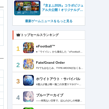
『京まふ2026』コラボビジュ
アル大公開！オリジナルグッ
ズやキャラカフェエリアな
ど、見どころ満載！！
最新ゲームニュースをもっと見る
トップセールスランキング
eFootball™
1
■「ウイイレ」から進化した「eFootball™」 人気サッカーゲーム「ウイニングイレブン」が「eFootball™」とタイトルを変え、大きく進化して生まれ変わりました。「eFootball™」で新しいサッカーゲームを体感しましょう！ ■はじめての方でも安心 ダウンロード後は、実践を交えたステップアップ方式のチュートリアルで直感的に基本操作を覚えることができます！さらに、チュートリアルを全てクリアすると、リオネル メッシがもらえます！！ また、試合の面白さや爽快感を楽しんでいただくためにスマートアシストを実装。 複雑な操作をしなくても、華麗なドリブルやパスで相手をかわして強烈なシュートでゴールを奪うことができます！ 【基本的な遊び方】 ■好きなチームで始めよう 欧州、米州、アジアなど世界各国のクラブやナショナルチームなどお気に入りのチームでスタートできます！ ■選手を獲得しましょう チームを作成したら、選手を獲得しましょう。現役のスーパースターや、歴史に残るレジェンドたちが、あなたのクラブでの活躍を待っています！ ・スペシャル選手リスト 現実の試合で大活躍した選手や、注目リーグの選手、レジェンドなどの特別な選手を獲得できます。 ・スタンダード選手リスト 好きな選手を獲得できます。条件を設定して絞り込むことができます。 ・監督リスト さまざまな戦術や得意な育成タイプを持った監督を獲得できます。 ■試合を楽しもう 獲得した選手でチームを編成したら、いよいよ試合に挑戦！ AIを相手に腕を磨いたり、オンライン対戦でランキングを競ったり、楽しみ方はあなた次第です。 ・対AI戦で腕を磨く 注目リーグのチームやナショナルチームを相手に戦うイベントなど、サッカーシーズンに合わせたさまざまなテーマのイベントが開催されています。 また、10段階にレベル分けされたDivision制の「eFootball™ リーグ」で楽しみながらレベルアップしていくことも可能です！ ・対人戦で実力を試す Division制の全ユーザーとランキングを競う「eFootball™ リーグ」や、毎週開催される様々なイベントで、オンラインでのリアルタイム対戦を楽しむことができます。あなたのドリームチームで、最高峰のDivision 1を目指しましょう！ ・友達と最大3vs3の対戦を楽しむ フレンドマッチ機能を使って、友達と対戦することができます。育て上げたチームの強さを友達に見せつけましょう！ また、最大3vs3の協力対戦も可能。友達とオンラインで集まって対戦を楽しみましょう！ ■選手を育てる 獲得した選手は、選手種別によっては成長させることができます。 試合に出場させたり、ゲーム内アイテムを使用したりして、選手のレベルを上げる事で入手できる「タレントポイント」で、能力パラメータを上昇させましょう。 より自分好みの選手にしたい場合は、手動でポイントを割り振りましょう。 ポイントの割り振りに迷った場合は、[おまかせ]で設定することもできます。 自分だけのお気に入りの選手に育て上げましょう！ 【もっと楽しむ】 ■Live Updateを毎週配信 選手の移籍や、現実の試合での活躍が反映される「Live Update」を搭載。 毎週配信される「Live Update」を参考に、スカッドを編成し試合に挑みましょう。 ■スタジアムをカスタマイズ 試合中のスタジアムに反映されるコレオ・オブジェクトなどのスタジアムパーツをカスタマイズできます。 思い通りのスタジアムにアレンジして、ゲーム体験を彩りましょう！ ※居住国・地域が以下のお客様には、eFootball™ コインによるルートボックス施策をご提供しておりません。 ベルギー、ブラジル(18歳未満) 【最新情報について】 本商品は、新機能やモードの追加、ゲームプレイ・イベントのアップデートを継続的に行っていきます。 最新情報は「eFootball™」公式サイトをご確認ください。 【ダウンロードについて】 本アプリをダウンロードするためには、ストレージに約3.3GBの空き容量が必要となります。 あらかじめ3.3GB以上の容量を空けてからダウンロードを行っていただけますようお願いします。 ダウンロード時はWi-Fi環境で接続することを推奨いたします。 ※アップデートにつきましても同様となります。 【通信環境について】 本アプリはオンラインゲームです。通信可能な環境でお楽しみください。
Fate/Grand Order
2
TVでもおなじみ、TYPE-MOONがおくるFateのRPG！ スマホでも本格的なRPGが楽しめる。 文字数にして500万字超という、圧倒的なボリュームを堪能できるストーリー！ 本編以外にもキャラクターごとにストーリーを用意し、Fateファンも今回はじめてFateの世界を体験される方も十分満足いただける内容となっています。 【あらすじ】 西暦2015年。 地球の未来を観測するカルデアは、2017年以降の人類史が崩壊している事実を確認した。 昨日まで確かに存在していた2115年までの“約束された未来”は、何の前触れもなく突如として消え去ったのだ。 なぜ。どうして。だれが。どうやって。 西暦2004年 日本 ある地方都市。 ここに今まではなかった、「観測できない領域」が現れたと。 カルデアはこれを人類絶滅の原因と仮定し、いまだ実験段階だった第六の実験を決行する事となった。 それは過去への時間旅行。 人間を霊子化させて過去に送りこみ、事象に介入する事で時空の特異点を解明、あるいは破壊する禁断の儀式。 その名を人理守護指令、グランドオーダー。 人類を守るために人類史に立ち向かう、運命と戦うものたちの総称である。 【ゲーム概要】 スマホに最適化された簡単操作のコマンドオーダーバトル！ プレイヤーはマスターとなって英霊たちを操り敵を倒し謎を解明していく。 好みの英霊で戦うか、強い英霊で戦うかバトルスタイルはプレイヤーしだい。 ◆豪華声優陣が続々参加 青木志貴、茜屋日海夏、赤羽根健治、明坂聡美、浅川悠、朝日奈丸佳、阿澄佳奈、阿部彬名、阿部敦、阿部里果、雨宮天、新井里美、井口裕香、井澤詩織、石川界人、石川由依、石谷春貴、伊瀬茉莉也、市ノ瀬加那、伊藤彩沙、伊藤かな恵、伊東健人、伊藤静、伊藤美紀、稲田徹、井上和彦、井上喜久子、井上麻里奈、伊丸岡篤、石見舞菜香、上坂すみれ、植田佳奈、上田麗奈、内田真礼、内田雄馬、内山昂輝、梅原裕一郎、江川央生、江口拓也、江越彬紀、遠藤綾、大久保瑠美、大空直美、大塚明夫、大塚芳忠、大原さやか、大和田仁美、岡本信彦、置鮎龍太郎、小倉唯、小澤亜李、小野賢章、小野大輔、小野友樹、小見川千明、かかずゆみ、柿原徹也、加隈亜衣、笠間淳、加瀬康之、門脇舞以、金元寿子、神尾晋一郎、茅野愛衣、川澄綾子、河西健吾、川野剛稔、神奈延年、鬼頭明里、木村珠莉、木村良平、桐本拓哉、釘宮理恵、久野美咲、黒木ほの香、黒田崇矢、桑原由気、KENN、高野麻里佳、古賀葵、小清水亜美、後藤邑子、小西克幸、小林千晃、小林ゆう、小林裕介、小原好美、小松未可子、子安武人、小山力也、近藤玲奈、斎賀みつき、西前忠久、斉藤壮馬、斎藤千和、坂本真綾、佐倉綾音、櫻井孝宏、佐藤聡美、佐藤利奈、沢城みゆき、下屋則子、島﨑信長、嶋村侑、庄司宇芽香、白石晴香、新垣樽助、真堂圭、末柄里恵、杉田智和、杉山紀彰、鈴木達央、鈴木崚汰、鈴代紗弓、鈴村健一、諏訪彩花、諏訪部順一、関俊彦、関智一、瀬戸麻沙美、芹澤優、仙台エリ、千本木彩花、園崎未恵、大地葉、高乃麗、高野直子、高橋花林、高橋李依、高山みなみ、武内駿輔、竹内良太、武田華、田中敦子、田中美海、田中理恵、谷山紀章、種﨑敦美、種田梨沙、田丸篤志、田村睦心、田村ゆかり、丹下桜、千葉繁、千葉翔也、津田健次郎、紡木吏佐、鶴岡聡、寺崎裕香、寺島拓篤、東山奈央、土岐隼一、飛田展男、戸松遥、豊永利行、鳥海浩輔、中井和哉、中田譲治、長縄まりあ、仲村美沙希、中村悠一、名塚佳織、生天目仁美、浪川大輔、能登麻美子、野中藍、乃村健次、土師孝也、長谷川育美、花江夏樹、花澤香菜、花守ゆみり、早見沙織、原由実、春野杏、潘めぐみ、日岡なつみ、日笠陽子、日野聡、平川大輔、ファイルーズあい、福圓美里、福西勝也、福山潤、藤井隼、藤沼建人、ブリドカットセーラ恵美、古川慎、保志総一朗、星野貴紀、堀内賢雄、堀江由衣、本多真梨子、本多陽子、本渡楓、前野智昭、M・A・O、増田俊樹、Machico、松風雅也、真殿光昭、マフィア梶田、三上哲、三木眞一郎、水樹奈々、水島大宙、水橋かおり、緑川光、水瀬いのり、南央美、峯田茉優、宮野真守、宮本充、村瀬歩、森川智之、森田了介、森永千才、森なな子、諸星すみれ、安井邦彦、山路和弘、山下大輝、山下七海、山寺宏一、山根綺、山野井仁、山村響、悠木碧、ゆかな、遊佐浩二、吉野裕行、佳村はるか、米澤円、若林直美、和氣あず未、和多田美咲（50音順） ◆全体構成・メインシナリオ・シナリオ・総監督 奈須きのこ ◆リードキャラクターデザイナー 武内崇 ◆アートディレクション TYPE-MOON ◆メインシナリオ・シナリオ執筆 東出祐一郎、桜井光 水瀬葉月、星空めてお ◆ゲストライター amphibian、虚淵玄（ニトロプラス）、acpi、ＯＫＳＧ（TYPE-MOON）、経験値、小太刀右京、三田誠、たけのこ星人、橘公司、田中天（株式会社フラッグノーツ）、成田良悟、鋼屋ジン、ひろやまひろし、円居挽、茗荷屋甚六、矢野俊策（株式会社フラッグノーツ）、リヨ（50音順） ◆キャラクターデザイン I-IV、蒼月タカオ（TYPE-MOON）、AKIRA、Azusa、東冬、荒野、Anmi、池澤真、石田あきら、いみぎむる、兔ろうと、羽海野チカ、大森葵、岡崎武士、okojo、およ、加藤いつわ、カワグチタケシ、きばどりリュー、桐原小鳥、ギンカ、倉花千夏、黒星紅白、小梅けいと、近衛乙嗣、小松崎類、こやまひろかず（TYPE-MOON）、西藤浩樹（LASENGLE）、saitom、坂本みねぢ、佐々木少年、サテー、色素、縞うどん（TYPE-MOON）、島田フミカネ、しまどりる、sime、下越（TYPE-MOON）、シャカＰ（LASENGLE）、白浜鴎、しらび、白峰、真じろう、STAR影法師、曽我誠、タイキ、高橋慶太郎、高山箕犀、竹、武中英雄、武梨えり、たけのこ星人、TAKOLEGS、田島昭宇、タスクオーナ、danciao、中央東口、CHOCO、悌太、Dd、天空すふぃあ、DANGERDROP、toi8、トリダモノ、中原、なまにくATK、西出ケンゴロー、nipi、ネコタワワ、NOCO、pako、林けゐ、原田たけひと、春野友矢、ばん！、Bすけ、左、ヒライユキオ、平野稜二、広江礼威、ひろやまひろし、PFALZ、ぶくろて、huke、BLACK（TYPE-MOON）、古海鐘一、BUNBUN、hou、ホトソウカ、本庄雷太、前田浩孝、マシマサキ、また、松竜、Mika Pikazo、緑川美帆、三輪士郎、村山竜大、めろん22、望月けい、元村人、森井しづき、森山大輔、山中虎鉄、YOCO_N（LASENGLE）、余湖裕輝、米山舞、La-na、lack、リヨ、Ryota-H、輪くすさが、redjuice、ReDrop、ろび～な、ワダアルコ、渡れい（50音順） このアプリケーションには、（株）ＣＲＩ・ミドルウェアの「CRIWARE（TM）」が使用されています。
ホワイトアウト・サバイバル
3
4億人が遊ぶ唯一無二の氷雪スマホゲーム！サクッと爽快！みんなで極寒サバイバル ！ 猛吹雪に襲われ、かつての世界は崩壊。人類の文明の灯火は、氷雪の中で今にも消えかかっている…。 生存者達よ、今こそ立ち上がれ！——仲間を率いて希望の灯りをともし、凍てつく大地に新たな拠点を築こう！ さらに新規ユーザー限定でSSR英雄「ジャスミン」が無料で仲間入り！ 彼女と共に氷原の奥地へと踏み込み、吹雪の中に潜む未知の脅威に立ち向かおう！ 【ゲームの特徴】 ◆領地再建！凍土に希望の光を！ 大溶鉱炉に火を灯すことから始めて、積もった雪を溶かして領土を開拓しよう！ 法令を発布して人員を的確に配置すれば、拠点の建設効率がぐんとアップ！ ◆放置で楽々、資源を効率ストック！ ワンタップで英雄を派遣するだけで、見守りは不要！ オフライン中も資源は自動でたっぷり蓄積されて、戻れば報酬が山盛り！極寒サバイバルでも、もう怖くない！ ◆お手軽に始められる氷雪ミニゲーム！ ミニゲームが次々と登場！「穴釣り選手権」でレア生物図鑑を解放し、「除雪隊」で雪山の宝を発見しよう！ スキマ時間でも気軽にプレイできて、雪原ライフは楽しさ満載！ ◆戦略を駆使して、英雄で敵を撃退！ 英雄はレベル共有で育成の手間いらずで、スキルを活かせば様々な難関を攻略可能！ 最強チームを組み上げて、敵を圧倒しよう！ ◆協力プレイで、凍土制覇を目指そう！ 同盟の支援で負傷者の治療や育成もスピードアップ！ 作戦を練って仲間と役割分担すれば戦力倍増！勝利の喜びをみんなで分かち合おう！ さらにたくさんのコンテンツをお届けいたします： ◆オフィシャルサイト: https://whiteoutsurvival.centurygames.com/ja ◆X: https://x.com/WOS_Japan ◆Facebook: https://www.facebook.com/WhiteoutSurvival ◆Discord: https://discord.gg/whiteoutsurvival ◆YouTube: https://www.youtube.com/@WhiteoutSurvivalOfficial_JA ◆TikTok: https://www.tiktok.com/@howasaba.jp
ブルーアーカイブ
4
――何気ない日常で、ほんの少しの奇跡を見つける物語 Yostarが贈る学園×青春×物語RPG『ブルーアーカイブ -Blue Archive-』！ 先生として、個性豊かで魅力的な生徒たちと共に、一風変わった学園都市キヴォトスの 日常を過ごそう！ ■あらすじ ここは学園都市キヴォトス。 数千の学園からなる超巨大学園都市では、日々トラブルが絶えない。 この問題に対応すべく、連邦生徒会長によって連邦捜査部【シャーレ】が設立された。 この物語は【シャーレ】の顧問となる先生とそれに協力する生徒たちと学園都市での日常を 描いた物語である。 ▼可愛いキャラクターが活躍する3Dバトル 大迫力の3Dリアルタイムバトル！ 可愛いキャラクター達が画面いっぱいに所狭しと大活躍。 あなたは先生として、生徒たちを指揮しよう！ ▼個性豊かなキャラクターを彩るハイクオリティの2Dアニメーション 美少女キャラクターたちが綺麗な2Dアニメーションであなたを迎えてくれる！ 仲良くなると特別なアニメーションが見れることもあるぞ！ ▼生徒たちと絆を深めて彼女たちと特別な日常を過ごそう！ 一緒にいる時間が長ければ長いほど、彼女たちはあなたとの絆は深まっていく。 そんな彼女たちとの日々が、きっとあなたの日常を特別なものに！ ▼公式Twitter https://twitter.com/Blue_ArchiveJP ▼公式サイト https://bluearchive.jp/ (C)Yostar, Inc.