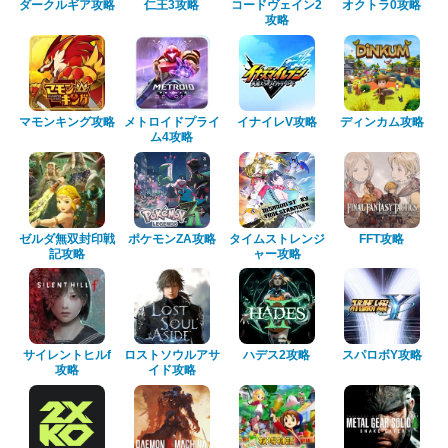
ダークルギア攻略
仁王3攻略
コードヴェイン2
オクトラ0攻略
攻略
マモンキング攻略
メトロイドプライ
イナイレV攻略
ディンカム攻略
ム4攻略
ゼルダ無双封印戦
ポケモンZA攻略
タイムストレンジ
FFT攻略
記攻略
ャー攻略
サイレントヒルf
ロストソウルアサ
ハデス2攻略
スパロボY攻略
攻略
イド攻略