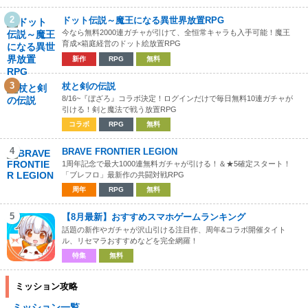
2
ドット伝説～魔王になる異世界放置RPG
今なら無料2000連ガチャが引けて、全恒常キャラも入手可能！魔王
育成×箱庭経営のドット絵放置RPG
新作
RPG
無料
3
杖と剣の伝説
8/16~『ぼざろ』コラボ決定！ログインだけで毎日無料10連ガチャが
引ける！剣と魔法で戦う放置RPG
コラボ
RPG
無料
4
BRAVE FRONTIER LEGION
1周年記念で最大1000連無料ガチャが引ける！＆★5確定スタート！
「ブレフロ」最新作の共闘対戦RPG
周年
RPG
無料
5
【8月最新】おすすめスマホゲームランキング
話題の新作やガチャが沢山引ける注目作、周年&コラボ開催タイト
ル、リセマラおすすめなどを完全網羅！
特集
無料
ミッション攻略
ミッション一覧