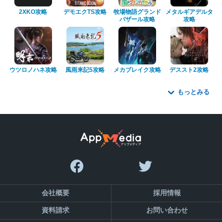
2XKO攻略
デモエクTS攻略
牧場物語グランド
メタルギアデルタ
バザール攻略
攻略
ウツロノハネ攻略
風雨来記5攻略
メカブレイク攻略
デススト2攻略
もっとみる
会社概要
採用情報
資料請求
お問い合わせ