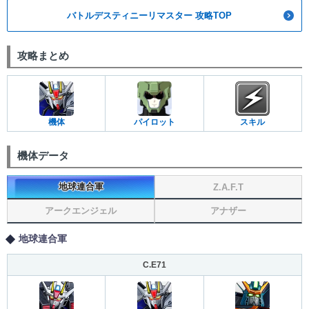
バトルデスティニーリマスター 攻略TOP
攻略まとめ
機体
パイロット
スキル
機体データ
地球連合軍
Z.A.F.T
アークエンジェル
アナザー
地球連合軍
C.E71