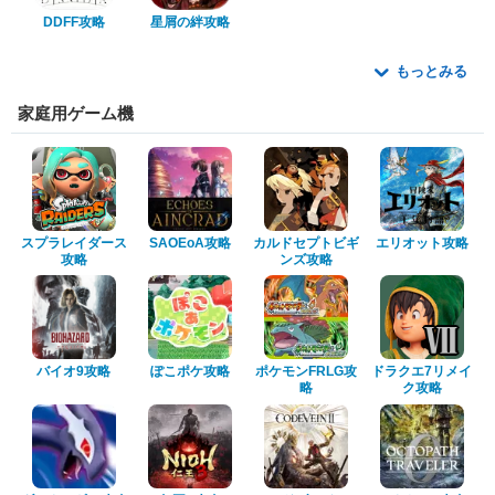
DDFF攻略
星屑の絆攻略
もっとみる
家庭用ゲーム機
スプラレイダース
SAOEoA攻略
カルドセプトビギ
エリオット攻略
攻略
ンズ攻略
バイオ9攻略
ぽこポケ攻略
ポケモンFRLG攻
ドラクエ7リメイ
略
ク攻略