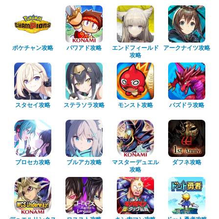
ポケチャン攻略
パワアド攻略
エンドフィールド
アークナイツ攻略
攻略
スタセイ攻略
ステラソラ攻略
モンスト攻略
パズドラ攻略
プロセカ攻略
ブルアカ攻略
マスターデュエル
ダフネ攻略
攻略