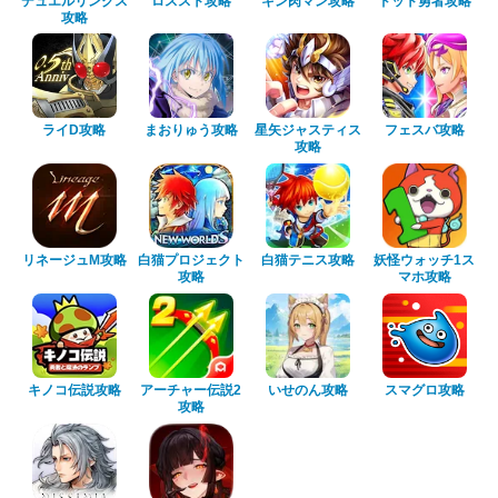
デュエルリンクス
ロススト攻略
キン肉マン攻略
ドット勇者攻略
攻略
ライD攻略
まおりゅう攻略
星矢ジャスティス
フェスバ攻略
攻略
リネージュM攻略
白猫プロジェクト
白猫テニス攻略
妖怪ウォッチ1ス
攻略
マホ攻略
キノコ伝説攻略
アーチャー伝説2
いせのん攻略
スマグロ攻略
攻略