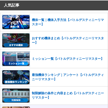
人気記事
コメントの削除を申請する
※投稿内容を確認後、順次対応さ
せていただきます。ご了承ください。
※一度削除したコメントは復元ができませんのでご注意くだ
機体一覧｜機体入手方法【バトルデスティニーリマ
さい。
スター】
また、過度な利用規約の違反や、弊社に損害の及ぶ内容の書き込みがあ
った場合は、法的措置をとらせていただく場合もございますので、あら
おすすめ機体まとめ【バトルデスティニーリマスタ
かじめご理解くださいませ。
ー】
ミッション一覧【バトルデスティニーリマスター】
最強機体ランキング｜アンケート【バトルデスティ
ニーリマスター】
制限解除の条件と内容まとめ【バトルデスティニー
リマスター】