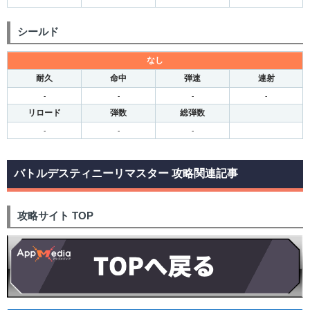
シールド
なし
耐久
命中
弾速
連射
-
-
-
-
リロード
弾数
総弾数
-
-
-
バトルデスティニーリマスター 攻略関連記事
攻略サイト TOP