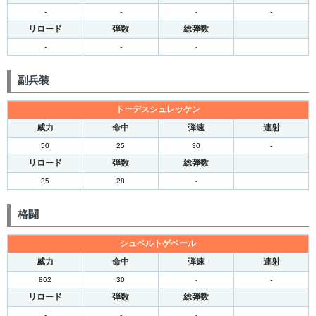
-
-
-
-
リロード
弾数
総弾数
-
-
-
副兵装
トーデスシュレッケン
威力
命中
弾速
連射
50
25
30
-
リロード
弾数
総弾数
35
28
-
格闘
シュベルトゲベール
威力
命中
弾速
連射
862
30
-
-
リロード
弾数
総弾数
-
-
-