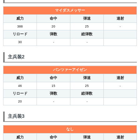
マイダスメッサー
威力
命中
弾速
連射
388
20
25
-
リロード
弾数
総弾数
30
-
-
主兵装2
パンツァーアイゼン
威力
命中
弾速
連射
46
15
25
-
リロード
弾数
総弾数
20
-
-
主兵装3
なし
威力
命中
弾速
連射