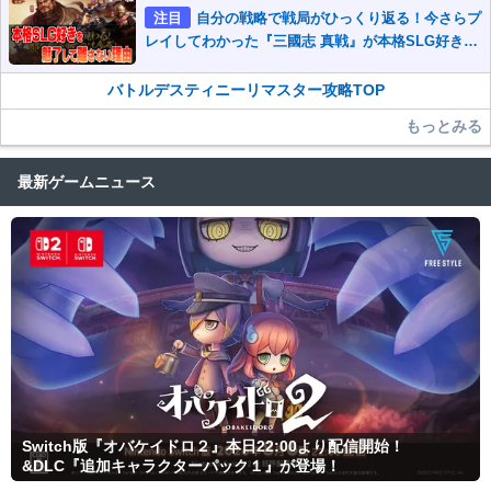
注目
自分の戦略で戦局がひっくり返る！今さらプ
レイしてわかった『三國志 真戦』が本格SLG好きを
魅了して離さないワケ
バトルデスティニーリマスター攻略TOP
もっとみる
最新ゲームニュース
Switch版『オバケイドロ２』本日22:00より配信開始！
&DLC『追加キャラクターパック１』が登場！