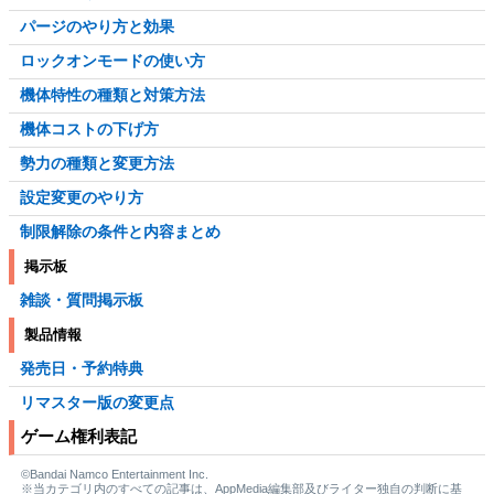
パージのやり方と効果
ロックオンモードの使い方
機体特性の種類と対策方法
機体コストの下げ方
勢力の種類と変更方法
設定変更のやり方
制限解除の条件と内容まとめ
掲示板
雑談・質問掲示板
製品情報
発売日・予約特典
リマスター版の変更点
ゲーム権利表記
©Bandai Namco Entertainment Inc.
※当カテゴリ内のすべての記事は、AppMedia編集部及びライター独自の判断に基