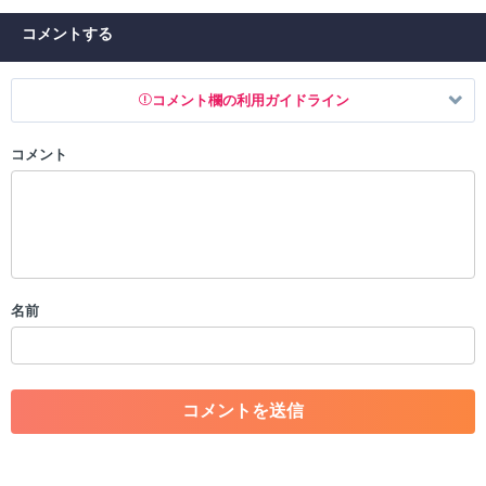
コメントする
コメント欄の利用ガイドライン
コメント
以下の書き込みを禁止とし、場合によってはコメント削除や書き込み制
限を行う可能性がございます。 あらかじめご了承ください。
・公序良俗に反する投稿
・スパムなど、記事内容と関係のない投稿
・誰かになりすます行為
・個人情報の投稿や、他者のプライバシーを侵害する投稿
名前
・一度削除された投稿を再び投稿すること
・外部サイトへの誘導や宣伝
・アカウントの売買など金銭が絡む内容の投稿
・各ゲームのネタバレを含む内容の投稿
・その他、管理者が不適切と判断した投稿
コメントの削除につきましては下記フォームより申請をいた
だけますでしょうか。