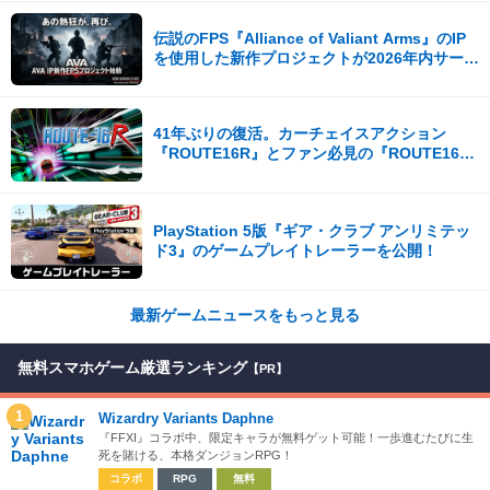
伝説のFPS『Alliance of Valiant Arms』のIP
を使用した新作プロジェクトが2026年内サービ
ス開始！
41年ぶりの復活。カーチェイスアクション
『ROUTE16R』とファン必見の『ROUTE16
COLLECTION』が同時発売
PlayStation 5版『ギア・クラブ アンリミテッ
ド3』のゲームプレイトレーラーを公開！
最新ゲームニュースをもっと見る
無料スマホゲーム厳選ランキング
【PR】
1
Wizardry Variants Daphne
『FFXI』コラボ中、限定キャラが無料ゲット可能！一歩進むたびに生
死を賭ける、本格ダンジョンRPG！
コラボ
RPG
無料