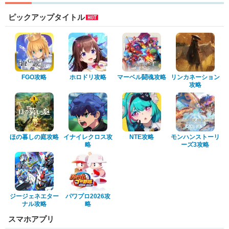
ピックアップタイトル
FGO攻略
ホロドリ攻略
マーベル闘魂攻略
リンカネーション
攻略
ほの暮しの庭攻略
イナイレクロス攻
NTE攻略
モンハンストーリ
略
ーズ3攻略
ジージェネエター
パワプロ2026攻
ナル攻略
略
スマホアプリ