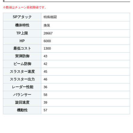
※数値はチューン前初期値です。
SPアタック
特殊格闘
機体特性
換装
TP上限
28667
HP
6000
最低コスト
1300
実弾防御
43
ビーム防御
42
スラスター速度
45
スラスター出力
46
レーダー性能
36
バランサー
58
旋回速度
39
機動性
57