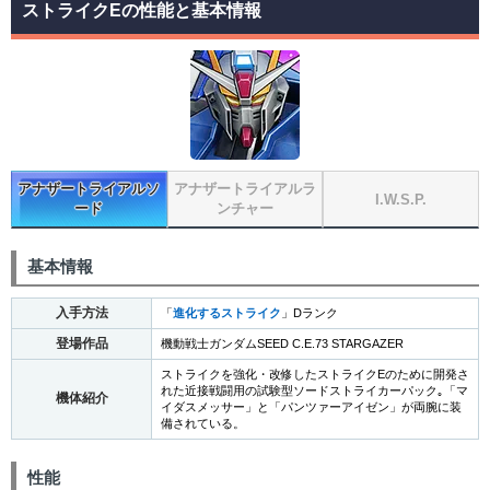
ストライクEの性能と基本情報
アナザートライアルソ
アナザートライアルラ
I.W.S.P.
ード
ンチャー
基本情報
入手方法
「
進化するストライク
」Dランク
登場作品
機動戦士ガンダムSEED C.E.73 STARGAZER
ストライクを強化・改修したストライクEのために開発さ
れた近接戦闘用の試験型ソードストライカーパック｡「マ
機体紹介
イダスメッサー」と「パンツァーアイゼン」が両腕に装
備されている。
性能