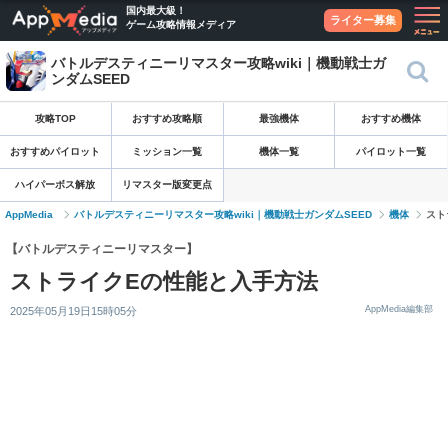
国内最大級！
ライター募集
ゲーム攻略情報メディア
バトルデスティニーリマスター攻略wiki｜機動戦士ガ
ンダムSEED
攻略TOP
おすすめ攻略順
最強機体
おすすめ機体
おすすめパイロット
ミッション一覧
機体一覧
パイロット一覧
ハイパーボス解放
リマスター版変更点
AppMedia
バトルデスティニーリマスター攻略wiki｜機動戦士ガンダムSEED
機体
スト
【バトルデスティニーリマスター】
ストライクEの性能と入手方法
AppMedia編集部
2025年05月19日15時05分