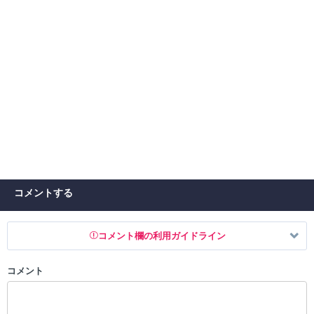
コメントする
コメント欄の利用ガイドライン
コメント
以下の書き込みを禁止とし、場合によってはコメント削除や書き込み制
限を行う可能性がございます。 あらかじめご了承ください。