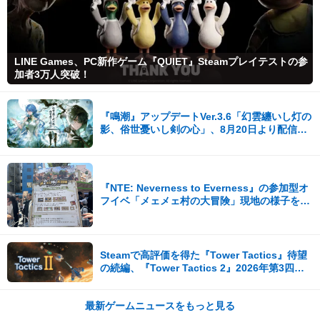
LINE Games、PC新作ゲーム『QUIET』Steamプレイテストの参
加者3万人突破！
『鳴潮』アップデートVer.3.6「幻雲纏いし灯の
影、俗世憂いし剣の心」、8月20日より配信開
始！
『NTE: Neverness to Everness』の参加型オ
フイベ「メェメェ村の大冒険」現地の様子をレ
ポ！ミニゲームやコスプレイヤー撮影など盛り
だくさん！
Steamで高評価を得た『Tower Tactics』待望
の続編、『Tower Tactics 2』2026年第3四半
期に早期アクセス開始
最新ゲームニュースをもっと見る