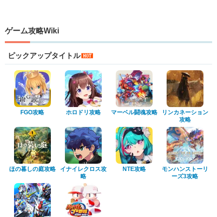
ゲーム攻略Wiki
ピックアップタイトル
FGO攻略
ホロドリ攻略
マーベル闘魂攻略
リンカネーション
攻略
ほの暮しの庭攻略
イナイレクロス攻
NTE攻略
モンハンストーリ
略
ーズ3攻略