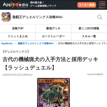
国内最大級！
ライター募集
ゲーム攻略情報メディア
遊戯王デュエルリンクス攻略Wiki
攻略TOP
最強デッキ
新ミニBOX情報
リミットまとめ
カードトレーダー
スキル一覧
AppMedia
遊戯王デュエルリンクス攻略Wiki
古代の機械猟犬の入手方法と採用デッキ【ラ
【デュエルリンクス】
古代の機械猟犬の入手方法と採用デッキ
【ラッシュデュエル】
AppMedia編集部
2025年04月24日12時36分