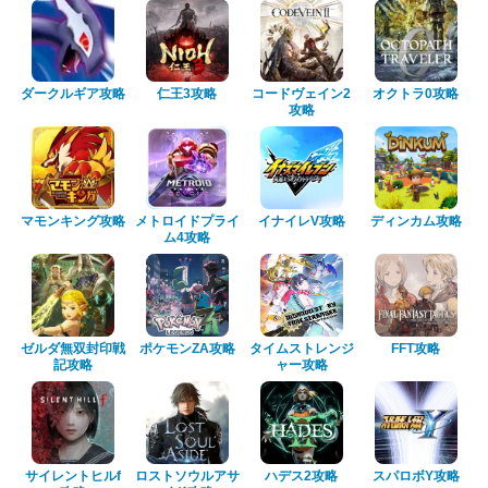
ダークルギア攻略
仁王3攻略
コードヴェイン2
オクトラ0攻略
攻略
マモンキング攻略
メトロイドプライ
イナイレV攻略
ディンカム攻略
ム4攻略
ゼルダ無双封印戦
ポケモンZA攻略
タイムストレンジ
FFT攻略
記攻略
ャー攻略
サイレントヒルf
ロストソウルアサ
ハデス2攻略
スパロボY攻略