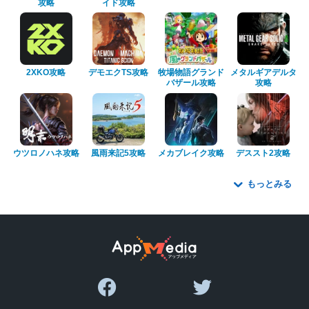
攻略
イド攻略
2XKO攻略
デモエクTS攻略
牧場物語グランド
メタルギアデルタ
バザール攻略
攻略
ウツロノハネ攻略
風雨来記5攻略
メカブレイク攻略
デススト2攻略
もっとみる