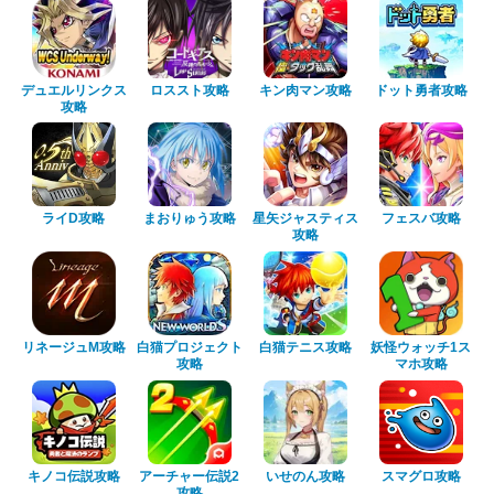
デュエルリンクス
ロススト攻略
キン肉マン攻略
ドット勇者攻略
攻略
ライD攻略
まおりゅう攻略
星矢ジャスティス
フェスバ攻略
攻略
リネージュM攻略
白猫プロジェクト
白猫テニス攻略
妖怪ウォッチ1ス
攻略
マホ攻略
キノコ伝説攻略
アーチャー伝説2
いせのん攻略
スマグロ攻略
攻略