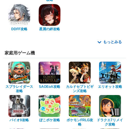
DDFF攻略
星屑の絆攻略
もっとみる
家庭用ゲーム機
スプラレイダース
SAOEoA攻略
カルドセプトビギ
エリオット攻略
攻略
ンズ攻略
バイオ9攻略
ぽこポケ攻略
ポケモンFRLG攻
ドラクエ7リメイ
略
ク攻略