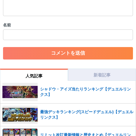
・公序良俗に反する投稿
・スパムなど、記事内容と関係のない投稿
・誰かになりすます行為
・個人情報の投稿や、他者のプライバシーを侵害する投稿
名前
・一度削除された投稿を再び投稿すること
・外部サイトへの誘導や宣伝
・アカウントの売買など金銭が絡む内容の投稿
・各ゲームのネタバレを含む内容の投稿
・その他、管理者が不適切と判断した投稿
コメントの削除につきましては下記フォームより申請をいた
だけますでしょうか。
新着記事
人気記事
コメントの削除を申請する
※投稿内容を確認後、順次対応さ
せていただきます。ご了承ください。
シャドウ・アイズ当たりランキング【デュエルリン
クス】
※一度削除したコメントは復元ができませんのでご注意くだ
さい。
また、過度な利用規約の違反や、弊社に損害の及ぶ内容の書き込みがあ
最強デッキランキング(スピードデュエル)【デュエル
った場合は、法的措置をとらせていただく場合もございますので、あら
リンクス】
かじめご理解くださいませ。
リミット改訂最新情報と歴史まとめ【デュエルリン