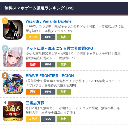
無料スマホゲーム厳選ランキング
【PR】
1
Wizardry Variants Daphne
『FFXI』コラボ中、限定キャラが無料ゲット可能！一歩進むたびに生
死を賭ける、本格ダンジョンRPG！
コラボ
RPG
無料
2
ドット伝説～魔王になる異世界放置RPG
今なら無料2000連ガチャが引けて、全恒常キャラも入手可能！魔王
育成×箱庭経営のドット絵放置RPG
新作
RPG
無料
3
BRAVE FRONTIER LEGION
1周年記念で最大1000連無料ガチャが引ける！＆★5確定スタート！
「ブレフロ」最新作の共闘対戦RPG
周年
RPG
無料
4
三國志真戦
毎日2回まで無料ガチャが引ける！8/13~コラボ限定「無双小喬」も
無料入手！本格歴史SLGの決定版！
コラボ
SLG
無料