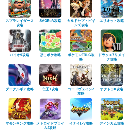
スプラレイダース
SAOEoA攻略
カルドセプトビギ
エリオット攻略
攻略
ンズ攻略
バイオ9攻略
ぽこポケ攻略
ポケモンFRLG攻
ドラクエ7リメイ
略
ク攻略
ダークルギア攻略
仁王3攻略
コードヴェイン2
オクトラ0攻略
攻略
マモンキング攻略
メトロイドプライ
イナイレV攻略
ディンカム攻略
ム4攻略