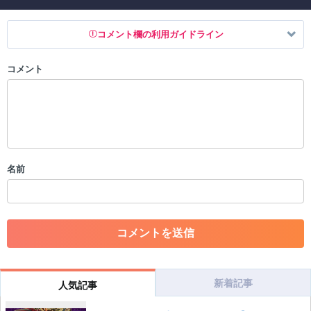
コメント欄の利用ガイドライン
コメント
以下の書き込みを禁止とし、場合によってはコメント削除や書き込み制
限を行う可能性がございます。 あらかじめご了承ください。
・公序良俗に反する投稿
・スパムなど、記事内容と関係のない投稿
・誰かになりすます行為
・個人情報の投稿や、他者のプライバシーを侵害する投稿
名前
・一度削除された投稿を再び投稿すること
・外部サイトへの誘導や宣伝
・アカウントの売買など金銭が絡む内容の投稿
・各ゲームのネタバレを含む内容の投稿
・その他、管理者が不適切と判断した投稿
コメントの削除につきましては下記フォームより申請をいた
だけますでしょうか。
新着記事
人気記事
コメントの削除を申請する
※投稿内容を確認後、順次対応さ