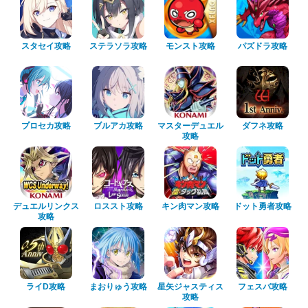
スタセイ攻略
ステラソラ攻略
モンスト攻略
パズドラ攻略
プロセカ攻略
ブルアカ攻略
マスターデュエル
ダフネ攻略
攻略
デュエルリンクス
ロススト攻略
キン肉マン攻略
ドット勇者攻略
攻略
ライD攻略
まおりゅう攻略
星矢ジャスティス
フェスバ攻略
攻略