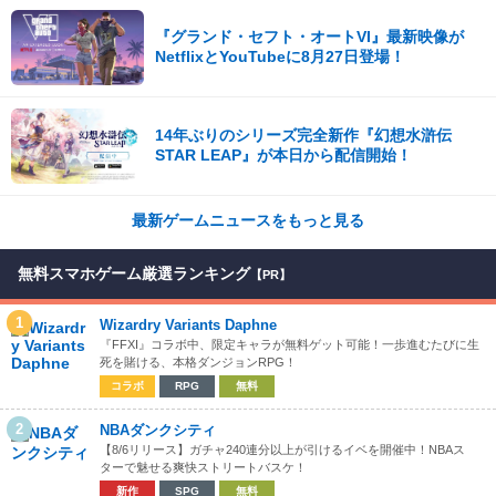
『グランド・セフト・オートVI』最新映像が
NetflixとYouTubeに8月27日登場！
14年ぶりのシリーズ完全新作『幻想水滸伝
STAR LEAP』が本日から配信開始！
最新ゲームニュースをもっと見る
無料スマホゲーム厳選ランキング
【PR】
1
Wizardry Variants Daphne
『FFXI』コラボ中、限定キャラが無料ゲット可能！一歩進むたびに生
死を賭ける、本格ダンジョンRPG！
コラボ
RPG
無料
2
NBAダンクシティ
【8/6リリース】ガチャ240連分以上が引けるイベを開催中！NBAス
ターで魅せる爽快ストリートバスケ！
新作
SPG
無料