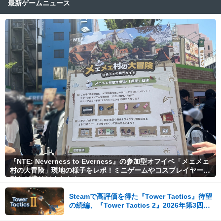
最新ゲームニュース
『NTE: Neverness to Everness』の参加型オフイベ「メェメェ
村の大冒険」現地の様子をレポ！ミニゲームやコスプレイヤー撮
影など盛りだくさん！
Steamで高評価を得た『Tower Tactics』待望
の続編、『Tower Tactics 2』2026年第3四半
期に早期アクセス開始