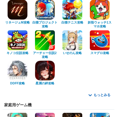
リネージュM攻略
白猫プロジェクト
白猫テニス攻略
妖怪ウォッチ1ス
攻略
マホ攻略
キノコ伝説攻略
アーチャー伝説2
いせのん攻略
スマグロ攻略
攻略
DDFF攻略
星屑の絆攻略
もっとみる
家庭用ゲーム機