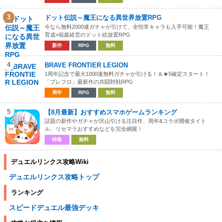
3
ドット伝説～魔王になる異世界放置RPG
今なら無料2000連ガチャが引けて、全恒常キャラも入手可能！魔王
育成×箱庭経営のドット絵放置RPG
新作
RPG
無料
4
BRAVE FRONTIER LEGION
1周年記念で最大1000連無料ガチャが引ける！＆★5確定スタート！
「ブレフロ」最新作の共闘対戦RPG
周年
RPG
無料
5
【8月最新】おすすめスマホゲームランキング
話題の新作やガチャが沢山引ける注目作、周年&コラボ開催タイト
ル、リセマラおすすめなどを完全網羅！
特集
無料
デュエルリンクス攻略Wiki
デュエルリンクス攻略トップ
ランキング
スピードデュエル最強デッキ