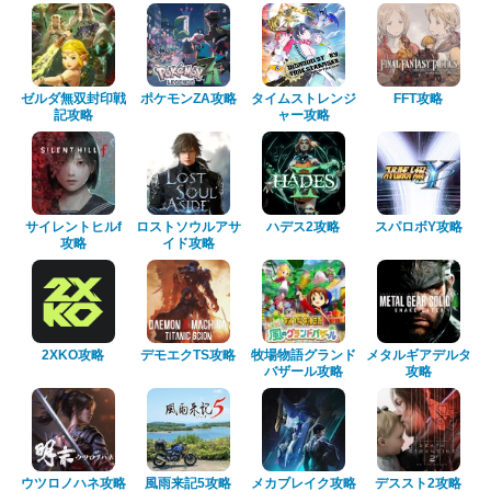
ゼルダ無双封印戦
ポケモンZA攻略
タイムストレンジ
FFT攻略
記攻略
ャー攻略
サイレントヒルf
ロストソウルアサ
ハデス2攻略
スパロボY攻略
攻略
イド攻略
2XKO攻略
デモエクTS攻略
牧場物語グランド
メタルギアデルタ
バザール攻略
攻略
ウツロノハネ攻略
風雨来記5攻略
メカブレイク攻略
デススト2攻略