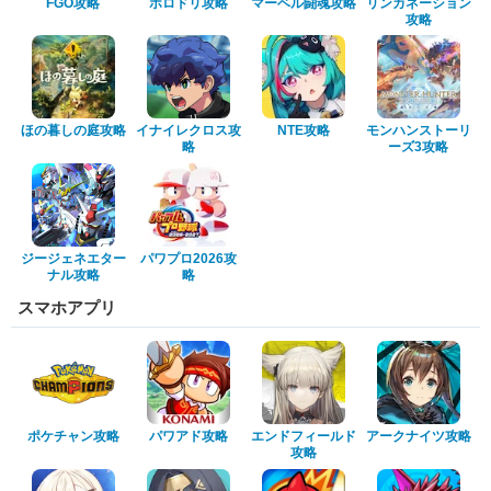
FGO攻略
ホロドリ攻略
マーベル闘魂攻略
リンカネーション
攻略
ほの暮しの庭攻略
イナイレクロス攻
NTE攻略
モンハンストーリ
略
ーズ3攻略
ジージェネエター
パワプロ2026攻
ナル攻略
略
スマホアプリ
ポケチャン攻略
パワアド攻略
エンドフィールド
アークナイツ攻略
攻略