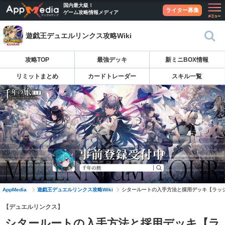
国内最大級！
ライター募集
ゲーム攻略情報メディア
遊戯王デュエルリンクス攻略Wiki
攻略TOP
最強デッキ
新ミニBOX情報
リミットまとめ
カードトレーダー
スキル一覧
AppMedia
遊戯王デュエルリンクス攻略Wiki
シタールートの入手方法と採用デッキ【ラッ
【デュエルリンクス】
シタールートの入手方法と採用デッキ【ラ