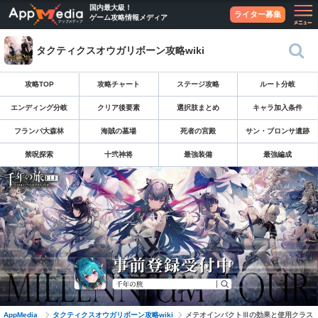
国内最大級！
ライター募集
ゲーム攻略情報メディア
タクティクスオウガリボーン攻略wiki
攻略TOP
攻略チャート
ステージ攻略
ルート分岐
エンディング分岐
クリア後要素
選択肢まとめ
キャラ加入条件
フランパ大森林
海賊の墓場
死者の宮殿
サン・ブロンサ遺跡
禁呪探索
十弐神将
最強装備
最強編成
AppMedia
タクティクスオウガリボーン攻略wiki
メテオインパクトⅢの効果と使用クラス