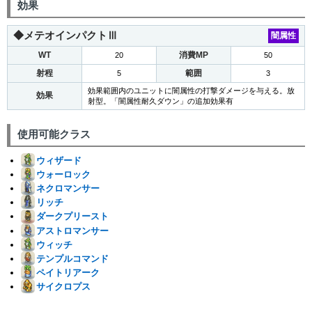
効果
◆メテオインパクトⅢ
闇属性
WT
消費MP
20
50
射程
範囲
5
3
効果範囲内のユニットに闇属性の打撃ダメージを与える。放
効果
射型。「闇属性耐久ダウン」の追加効果有
使用可能クラス
ウィザード
ウォーロック
ネクロマンサー
リッチ
ダークプリースト
アストロマンサー
ウィッチ
テンプルコマンド
ペイトリアーク
サイクロプス