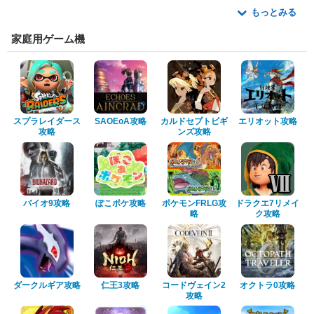
もっとみる
家庭用ゲーム機
スプラレイダース
SAOEoA攻略
カルドセプトビギ
エリオット攻略
攻略
ンズ攻略
バイオ9攻略
ぽこポケ攻略
ポケモンFRLG攻
ドラクエ7リメイ
略
ク攻略
ダークルギア攻略
仁王3攻略
コードヴェイン2
オクトラ0攻略
攻略