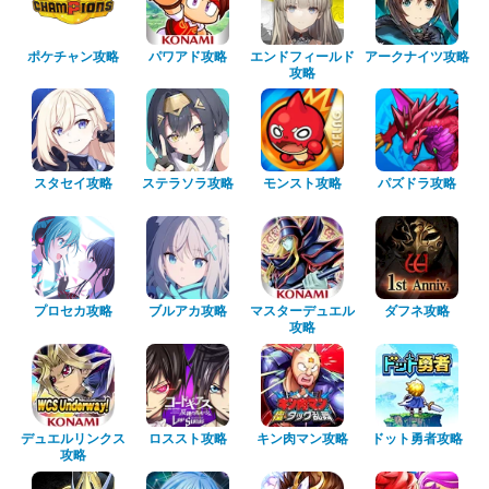
ポケチャン攻略
パワアド攻略
エンドフィールド
アークナイツ攻略
攻略
スタセイ攻略
ステラソラ攻略
モンスト攻略
パズドラ攻略
プロセカ攻略
ブルアカ攻略
マスターデュエル
ダフネ攻略
攻略
デュエルリンクス
ロススト攻略
キン肉マン攻略
ドット勇者攻略
攻略