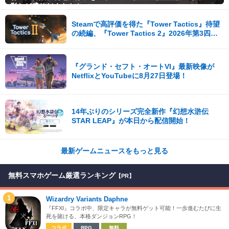
影など盛りだくさん！
Steamで高評価を得た『Tower Tactics』待望
の続編、『Tower Tactics 2』2026年第3四半
期に早期アクセス開始
『グランド・セフト・オートVI』最新映像が
NetflixとYouTubeに8月27日登場！
14年ぶりのシリーズ完全新作『幻想水滸伝
STAR LEAP』が本日から配信開始！
最新ゲームニュースをもっと見る
無料スマホゲーム厳選ランキング
【PR】
1
Wizardry Variants Daphne
『FFXI』コラボ中、限定キャラが無料ゲット可能！一歩進むたびに生
死を賭ける、本格ダンジョンRPG！
コラボ
RPG
無料