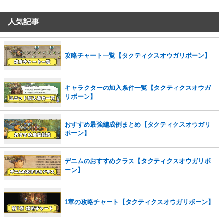
だけますでしょうか。
人気記事
コメントの削除を申請する
※投稿内容を確認後、順次対応さ
せていただきます。ご了承ください。
※一度削除したコメントは復元ができませんのでご注意くだ
さい。
攻略チャート一覧【タクティクスオウガリボーン】
また、過度な利用規約の違反や、弊社に損害の及ぶ内容の書き込みがあ
った場合は、法的措置をとらせていただく場合もございますので、あら
キャラクターの加入条件一覧【タクティクスオウガ
かじめご理解くださいませ。
リボーン】
おすすめ最強編成例まとめ【タクティクスオウガリ
ボーン】
デニムのおすすめクラス【タクティクスオウガリボ
ーン】
1章の攻略チャート【タクティクスオウガリボーン】