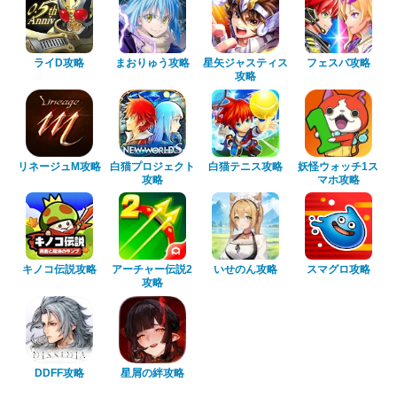
ライD攻略
まおりゅう攻略
星矢ジャスティス
フェスバ攻略
攻略
リネージュM攻略
白猫プロジェクト
白猫テニス攻略
妖怪ウォッチ1ス
攻略
マホ攻略
キノコ伝説攻略
アーチャー伝説2
いせのん攻略
スマグロ攻略
攻略
DDFF攻略
星屑の絆攻略