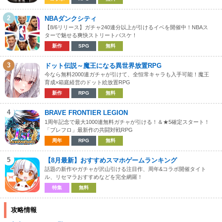
2
NBAダンクシティ
【8/6リリース】ガチャ240連分以上が引けるイベを開催中！NBAス
ターで魅せる爽快ストリートバスケ！
新作
SPG
無料
3
ドット伝説～魔王になる異世界放置RPG
今なら無料2000連ガチャが引けて、全恒常キャラも入手可能！魔王
育成×箱庭経営のドット絵放置RPG
新作
RPG
無料
4
BRAVE FRONTIER LEGION
1周年記念で最大1000連無料ガチャが引ける！＆★5確定スタート！
「ブレフロ」最新作の共闘対戦RPG
周年
RPG
無料
5
【8月最新】おすすめスマホゲームランキング
話題の新作やガチャが沢山引ける注目作、周年&コラボ開催タイト
ル、リセマラおすすめなどを完全網羅！
特集
無料
攻略情報