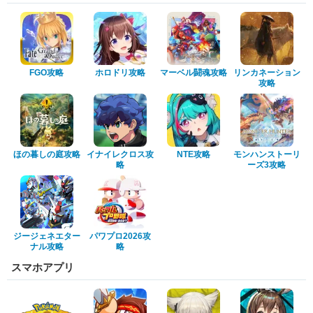
FGO攻略
ホロドリ攻略
マーベル闘魂攻略
リンカネーション
攻略
ほの暮しの庭攻略
イナイレクロス攻
NTE攻略
モンハンストーリ
略
ーズ3攻略
ジージェネエター
パワプロ2026攻
ナル攻略
略
スマホアプリ