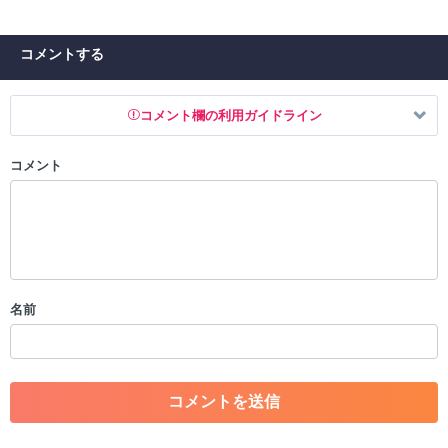
コメントする
コメント欄の利用ガイドライン
コメント
以下の書き込みを禁止とし、場合によってはコメント削除や書き込み制
限を行う可能性がございます。 あらかじめご了承ください。
・公序良俗に反する投稿
・スパムなど、記事内容と関係のない投稿
・誰かになりすます行為
・個人情報の投稿や、他者のプライバシーを侵害する投稿
名前
・一度削除された投稿を再び投稿すること
・外部サイトへの誘導や宣伝
・アカウントの売買など金銭が絡む内容の投稿
・各ゲームのネタバレを含む内容の投稿
・その他、管理者が不適切と判断した投稿
コメントの削除につきましては下記フォームより申請をいた