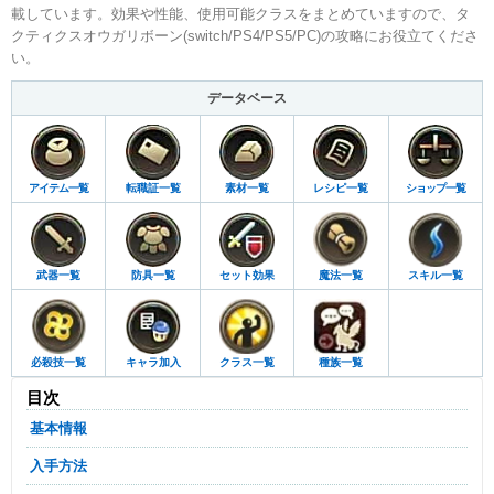
載しています。効果や性能、使用可能クラスをまとめていますので、タ
クティクスオウガリボーン(switch/PS4/PS5/PC)の攻略にお役立てくださ
い。
データベース
アイテム一覧
転職証一覧
素材一覧
レシピ一覧
ショップ一覧
武器一覧
防具一覧
セット効果
魔法一覧
スキル一覧
必殺技一覧
キャラ加入
クラス一覧
種族一覧
目次
基本情報
入手方法