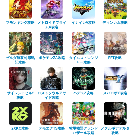
マモンキング攻略
メトロイドプライ
イナイレV攻略
ディンカム攻略
ム4攻略
ゼルダ無双封印戦
ポケモンZA攻略
タイムストレンジ
FFT攻略
記攻略
ャー攻略
サイレントヒルf
ロストソウルアサ
ハデス2攻略
スパロボY攻略
攻略
イド攻略
2XKO攻略
デモエクTS攻略
牧場物語グランド
メタルギアデルタ
バザール攻略
攻略