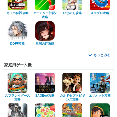
キノコ伝説攻略
アーチャー伝説2
いせのん攻略
スマグロ攻略
攻略
DDFF攻略
星屑の絆攻略
もっとみる
家庭用ゲーム機
スプラレイダース
SAOEoA攻略
カルドセプトビギ
エリオット攻略
攻略
ンズ攻略