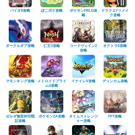
バイオ9攻略
ぽこポケ攻略
ポケモンFRLG攻
ドラクエ7リメイ
略
ク攻略
ダークルギア攻略
仁王3攻略
コードヴェイン2
オクトラ0攻略
攻略
マモンキング攻略
メトロイドプライ
イナイレV攻略
ディンカム攻略
ム4攻略
ゼルダ無双封印戦
ポケモンZA攻略
タイムストレンジ
FFT攻略
記攻略
ャー攻略