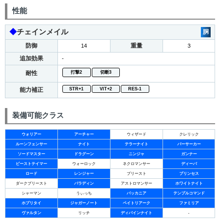
性能
◆
チェインメイル
胴
防御
重量
14
3
追加効果
-
耐性
打撃2
切断3
能力補正
STR+1
VIT+2
RES-1
装備可能クラス
ウォリアー
アーチャー
ウィザード
クレリック
ルーンフェンサー
ナイト
テラーナイト
バーサーカー
ソードマスター
ドラグーン
ニンジャ
ガンナー
ビーストテイマー
ウォーロック
ネクロマンサー
ディーバ
ロード
レンジャー
プリースト
プリンセス
ダークプリースト
パラディン
アストロマンサー
ホワイトナイト
シャーマン
うぃっち
バッカニア
テンプルコマンド
ホプリタイ
ジャガーノート
ペイトリアーク
ファミリア
ヴァルタン
リッチ
ディバインナイト
-