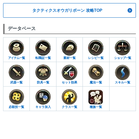
タクティクスオウガリボーン 攻略TOP
データベース
アイテム一覧
転職証一覧
素材一覧
レシピ一覧
ショップ一覧
武器一覧
防具一覧
セット効果
魔法一覧
スキル一覧
必殺技一覧
キャラ加入
クラス一覧
種族一覧