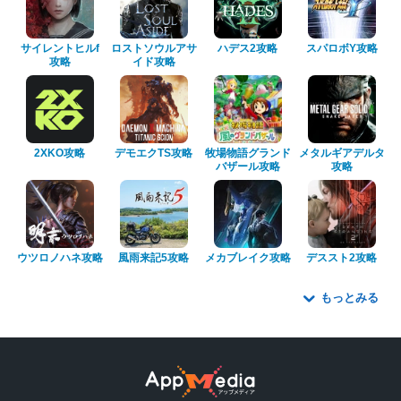
サイレントヒルf
ロストソウルアサ
ハデス2攻略
スパロボY攻略
攻略
イド攻略
2XKO攻略
デモエクTS攻略
牧場物語グランド
メタルギアデルタ
バザール攻略
攻略
ウツロノハネ攻略
風雨来記5攻略
メカブレイク攻略
デススト2攻略
もっとみる