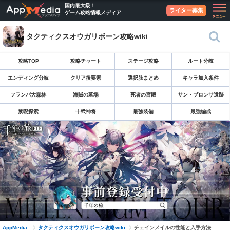
国内最大級！
ライター募集
ゲーム攻略情報メディア
タクティクスオウガリボーン攻略wiki
攻略TOP
攻略チャート
ステージ攻略
ルート分岐
エンディング分岐
クリア後要素
選択肢まとめ
キャラ加入条件
フランパ大森林
海賊の墓場
死者の宮殿
サン・ブロンサ遺跡
禁呪探索
十弐神将
最強装備
最強編成
AppMedia
タクティクスオウガリボーン攻略wiki
チェインメイルの性能と入手方法