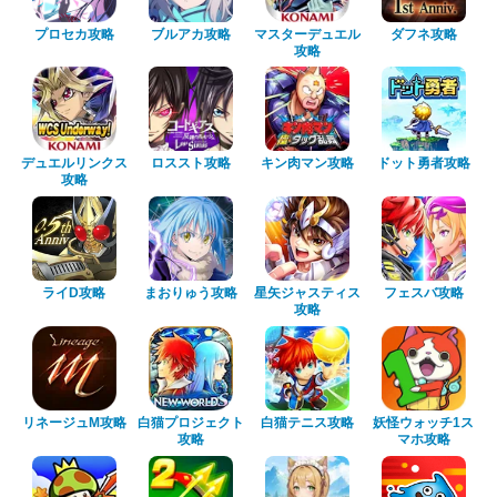
プロセカ攻略
ブルアカ攻略
マスターデュエル
ダフネ攻略
攻略
デュエルリンクス
ロススト攻略
キン肉マン攻略
ドット勇者攻略
攻略
ライD攻略
まおりゅう攻略
星矢ジャスティス
フェスバ攻略
攻略
リネージュM攻略
白猫プロジェクト
白猫テニス攻略
妖怪ウォッチ1ス
攻略
マホ攻略