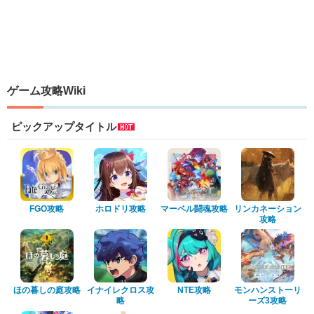
ゲーム攻略Wiki
ピックアップタイトル
FGO攻略
ホロドリ攻略
マーベル闘魂攻略
リンカネーション
攻略
ほの暮しの庭攻略
イナイレクロス攻
NTE攻略
モンハンストーリ
略
ーズ3攻略