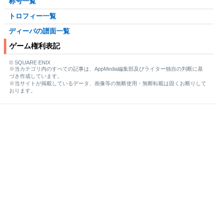
称号一覧
トロフィー一覧
ディーバの譜面一覧
ゲーム権利表記
© SQUARE ENIX
※当カテゴリ内のすべての記事は、AppMedia編集部及びライター独自の判断に基
づき作成しています。
※当サイトが掲載しているデータ、画像等の無断使用・無断転載は固くお断りして
おります。