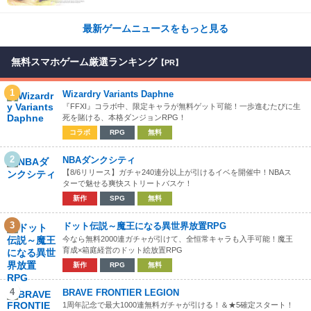
最新ゲームニュースをもっと見る
無料スマホゲーム厳選ランキング
【PR】
1
Wizardry Variants Daphne
『FFXI』コラボ中、限定キャラが無料ゲット可能！一歩進むたびに生
死を賭ける、本格ダンジョンRPG！
コラボ
RPG
無料
2
NBAダンクシティ
【8/6リリース】ガチャ240連分以上が引けるイベを開催中！NBAス
ターで魅せる爽快ストリートバスケ！
新作
SPG
無料
3
ドット伝説～魔王になる異世界放置RPG
今なら無料2000連ガチャが引けて、全恒常キャラも入手可能！魔王
育成×箱庭経営のドット絵放置RPG
新作
RPG
無料
4
BRAVE FRONTIER LEGION
1周年記念で最大1000連無料ガチャが引ける！＆★5確定スタート！