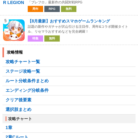
「ブレフロ」最新作の共闘対戦RPG
周年
RPG
無料
5
【8月最新】おすすめスマホゲームランキング
話題の新作やガチャが沢山引ける注目作、周年&コラボ開催タイト
ル、リセマラおすすめなどを完全網羅！
特集
無料
攻略情報
攻略チャート一覧
ステージ攻略一覧
ルート分岐条件まとめ
エンディング分岐条件
クリア後要素
選択肢まとめ
攻略チャート
1章
2章Cルート