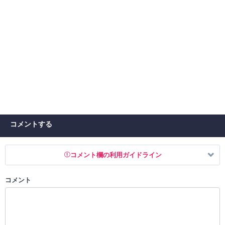
コメントする
コメント欄の利用ガイドライン
コメント
以下の書き込みを禁止とし、場合によってはコメント削除や書き込み制
限を行う可能性がございます。 あらかじめご了承ください。
・公序良俗に反する投稿
・スパムなど、記事内容と関係のない投稿