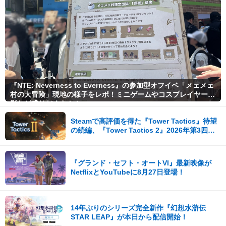
『NTE: Neverness to Everness』の参加型オフイベ「メェメェ
村の大冒険」現地の様子をレポ！ミニゲームやコスプレイヤー撮
影など盛りだくさん！
Steamで高評価を得た『Tower Tactics』待望
の続編、『Tower Tactics 2』2026年第3四半
期に早期アクセス開始
『グランド・セフト・オートVI』最新映像が
NetflixとYouTubeに8月27日登場！
14年ぶりのシリーズ完全新作『幻想水滸伝
STAR LEAP』が本日から配信開始！