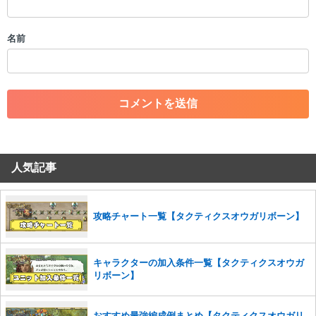
・誰かになりすます行為
・個人情報の投稿や、他者のプライバシーを侵害する投稿
名前
・一度削除された投稿を再び投稿すること
・外部サイトへの誘導や宣伝
・アカウントの売買など金銭が絡む内容の投稿
・各ゲームのネタバレを含む内容の投稿
・その他、管理者が不適切と判断した投稿
コメントの削除につきましては下記フォームより申請をいた
だけますでしょうか。
人気記事
コメントの削除を申請する
※投稿内容を確認後、順次対応さ
せていただきます。ご了承ください。
※一度削除したコメントは復元ができませんのでご注意くだ
さい。
攻略チャート一覧【タクティクスオウガリボーン】
また、過度な利用規約の違反や、弊社に損害の及ぶ内容の書き込みがあ
った場合は、法的措置をとらせていただく場合もございますので、あら
キャラクターの加入条件一覧【タクティクスオウガ
かじめご理解くださいませ。
リボーン】
おすすめ最強編成例まとめ【タクティクスオウガリ