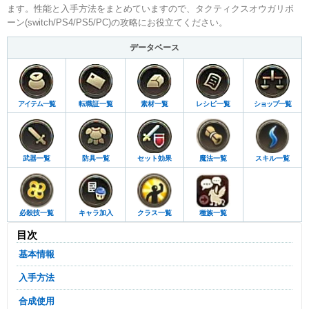
ます。性能と入手方法をまとめていますので、タクティクスオウガリボ
ーン(switch/PS4/PS5/PC)の攻略にお役立てください。
データベース
アイテム一覧
転職証一覧
素材一覧
レシピ一覧
ショップ一覧
武器一覧
防具一覧
セット効果
魔法一覧
スキル一覧
必殺技一覧
キャラ加入
クラス一覧
種族一覧
目次
基本情報
入手方法
合成使用