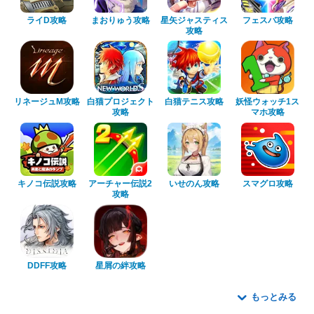
ライD攻略
まおりゅう攻略
星矢ジャスティス
フェスバ攻略
攻略
リネージュM攻略
白猫プロジェクト
白猫テニス攻略
妖怪ウォッチ1ス
攻略
マホ攻略
キノコ伝説攻略
アーチャー伝説2
いせのん攻略
スマグロ攻略
攻略
DDFF攻略
星屑の絆攻略
もっとみる