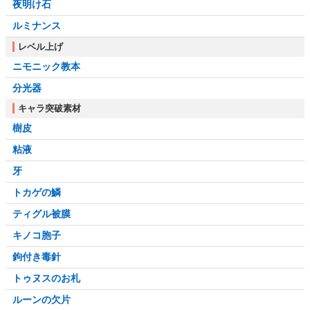
夜明け石
ルミナンス
レベル上げ
ニモニック教本
分光器
キャラ突破素材
樹皮
粘液
牙
トカゲの鱗
ティグル被膜
キノコ胞子
鉤付き毒針
トゥヌスのお札
ルーンの欠片