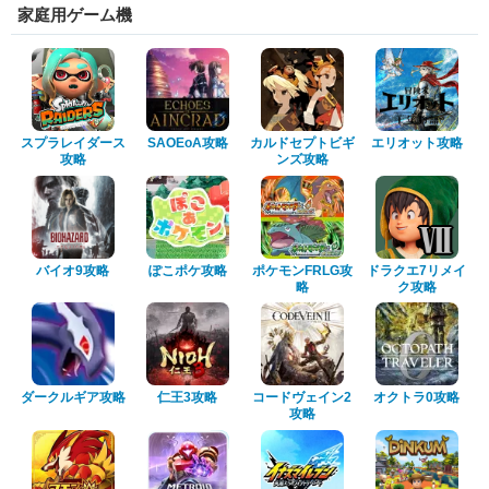
家庭用ゲーム機
スプラレイダース
SAOEoA攻略
カルドセプトビギ
エリオット攻略
攻略
ンズ攻略
バイオ9攻略
ぽこポケ攻略
ポケモンFRLG攻
ドラクエ7リメイ
略
ク攻略
ダークルギア攻略
仁王3攻略
コードヴェイン2
オクトラ0攻略
攻略