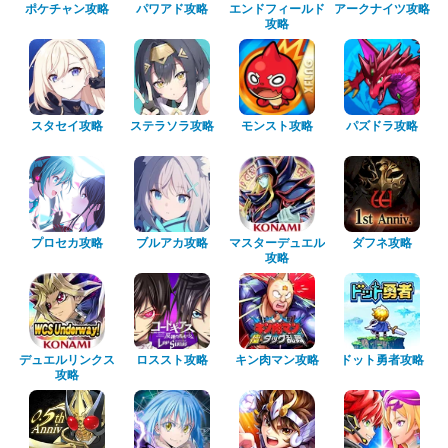
ポケチャン攻略
パワアド攻略
エンドフィールド
アークナイツ攻略
攻略
スタセイ攻略
ステラソラ攻略
モンスト攻略
パズドラ攻略
プロセカ攻略
ブルアカ攻略
マスターデュエル
ダフネ攻略
攻略
デュエルリンクス
ロススト攻略
キン肉マン攻略
ドット勇者攻略
攻略