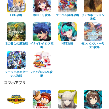
FGO攻略
ホロドリ攻略
マーベル闘魂攻略
リンカネーション
攻略
ほの暮しの庭攻略
イナイレクロス攻
NTE攻略
モンハンストーリ
略
ーズ3攻略
ジージェネエター
パワプロ2026攻
ナル攻略
略
スマホアプリ