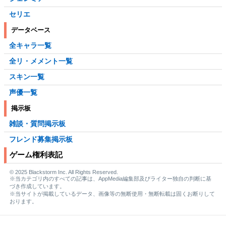
セリエ
データベース
全キャラ一覧
全リ・メメント一覧
スキン一覧
声優一覧
掲示板
雑談・質問掲示板
フレンド募集掲示板
ゲーム権利表記
© 2025 Blackstorm Inc. All Rights Reserved.
※当カテゴリ内のすべての記事は、AppMedia編集部及びライター独自の判断に基
づき作成しています。
※当サイトが掲載しているデータ、画像等の無断使用・無断転載は固くお断りして
おります。