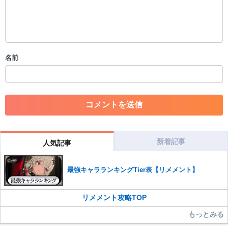
限を行う可能性がございます。 あらかじめご了承ください。
・公序良俗に反する投稿
・スパムなど、記事内容と関係のない投稿
・誰かになりすます行為
・個人情報の投稿や、他者のプライバシーを侵害する投稿
名前
・一度削除された投稿を再び投稿すること
・外部サイトへの誘導や宣伝
・アカウントの売買など金銭が絡む内容の投稿
・各ゲームのネタバレを含む内容の投稿
・その他、管理者が不適切と判断した投稿
コメントの削除につきましては下記フォームより申請をいた
だけますでしょうか。
新着記事
人気記事
コメントの削除を申請する
※投稿内容を確認後、順次対応さ
せていただきます。ご了承ください。
最強キャラランキングTier表【リメメント】
※一度削除したコメントは復元ができませんのでご注意くだ
さい。
リメメント攻略TOP
また、過度な利用規約の違反や、弊社に損害の及ぶ内容の書き込みがあ
った場合は、法的措置をとらせていただく場合もございますので、あら
もっとみる
かじめご理解くださいませ。