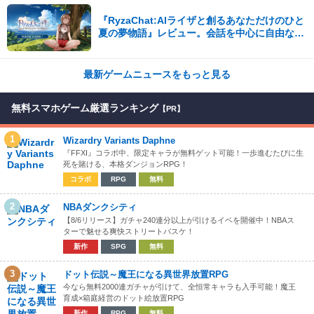
『RyzaChat:AIライザと創るあなただけのひと
夏の夢物語』レビュー。会話を中心に自由な冒
険を進めていくシステムはこれまでにない新鮮
な体験が楽しめる【先行プレイレポート】
最新ゲームニュースをもっと見る
無料スマホゲーム厳選ランキング
【PR】
1
Wizardry Variants Daphne
『FFXI』コラボ中、限定キャラが無料ゲット可能！一歩進むたびに生
死を賭ける、本格ダンジョンRPG！
コラボ
RPG
無料
2
NBAダンクシティ
【8/6リリース】ガチャ240連分以上が引けるイベを開催中！NBAス
ターで魅せる爽快ストリートバスケ！
新作
SPG
無料
3
ドット伝説～魔王になる異世界放置RPG
今なら無料2000連ガチャが引けて、全恒常キャラも入手可能！魔王
育成×箱庭経営のドット絵放置RPG
新作
RPG
無料