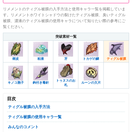
リメメントのティグル被膜の入手方法と使用キャラ一覧を掲載していま
す。リメメントホワイトシャドウの裂けたティグル被膜、臭いティグル
被膜、濃液のティグル被膜の使用キャラについて知りたい際の参考にご
覧ください。
突破素材一覧
樹皮
粘液
牙
トカゲの鱗
ティグル被膜
トゥヌスのお
キノコ胞子
鉤付き毒針
ルーンの欠片
札
目次
ティグル被膜の入手方法
ティグル被膜の使用キャラ一覧
みんなのコメント