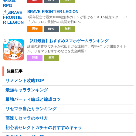
4
BRAVE FRONTIER LEGION
1周年記念で最大1000連無料ガチャが引ける！＆★5確定スタート！
「ブレフロ」最新作の共闘対戦RPG
周年
RPG
無料
5
【8月最新】おすすめスマホゲームランキング
話題の新作やガチャが沢山引ける注目作、周年&コラボ開催タイト
ル、リセマラおすすめなどを完全網羅！
特集
無料
注目記事
リメメント攻略TOP
最強キャラランキング
最強パーティ編成と編成コツ
リセマラ当たりランキング
高速リセマラのやり方
初心者セレクトガチャのおすすめキャラ