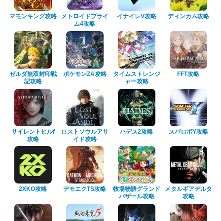
マモンキング攻略
メトロイドプライ
イナイレV攻略
ディンカム攻略
ム4攻略
ゼルダ無双封印戦
ポケモンZA攻略
タイムストレンジ
FFT攻略
記攻略
ャー攻略
サイレントヒルf
ロストソウルアサ
ハデス2攻略
スパロボY攻略
攻略
イド攻略
2XKO攻略
デモエクTS攻略
牧場物語グランド
メタルギアデルタ
バザール攻略
攻略