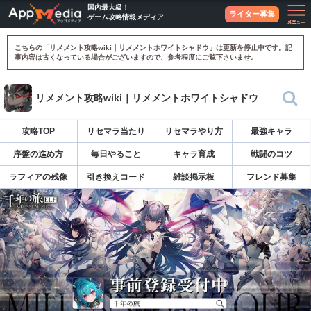
国内最大級！
ライター募集
ゲーム攻略情報メディア
こちらの「リメメント攻略wiki｜リメメントホワイトシャドウ」は更新を停止中です。記
事内容は古くなっている場合がございますので、参考程度にご覧下さいませ。
リメメント攻略wiki｜リメメントホワイトシャドウ
攻略TOP
リセマラ当たり
リセマラやり方
最強キャラ
序盤の進め方
毎日やること
キャラ育成
戦闘のコツ
ラフィアの残像
引き換えコード
雑談掲示板
フレンド募集