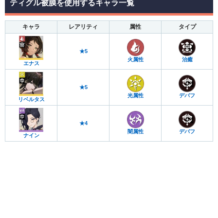
ティグル被膜を使用するキャラ一覧
キャラ
レアリティ
属性
タイプ
★5
火属性
治癒
エナス
★5
光属性
デバフ
リベルタス
★4
闇属性
デバフ
ナイン