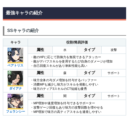
最強キャラの紹介
SSキャラの紹介
キャラ
役割/簡易評価
属性
タイプ
水
攻撃
・敵のHPに応じて防御力を無視できるアタッカー
・敵がデバフスキルを使用するたび自身のダメージが増加
ベアトリス
・自己回復スキルがあり単体性能も高い
属性
タイプ
森
サポート
・味方全体の与ダメ増加を付与するバッファー
・消費MPも減少し味方がスキルを発動しやすい
ダイアナ
・味方のティア3スキルのCT短縮も優秀
属性
タイプ
闇
サポート
・MP増加や速度増加を付与できるサポーター
・攻撃ゲージ回復もあり味方の攻撃回数を増やせる
フェランシー
・MP増加で味方の高ティアスキルを連発しやすい