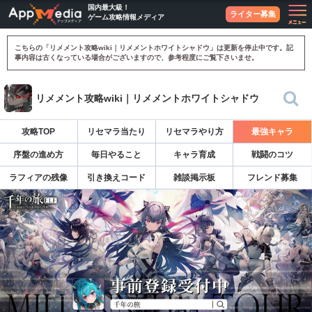
国内最大級！
ライター募集
ゲーム攻略情報メディア
こちらの「リメメント攻略wiki｜リメメントホワイトシャドウ」は更新を停止中です。記
事内容は古くなっている場合がございますので、参考程度にご覧下さいませ。
リメメント攻略wiki｜リメメントホワイトシャドウ
攻略TOP
リセマラ当たり
リセマラやり方
最強キャラ
序盤の進め方
毎日やること
キャラ育成
戦闘のコツ
ラフィアの残像
引き換えコード
雑談掲示板
フレンド募集