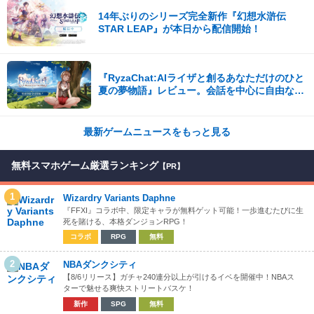
14年ぶりのシリーズ完全新作『幻想水滸伝
STAR LEAP』が本日から配信開始！
『RyzaChat:AIライザと創るあなただけのひと
夏の夢物語』レビュー。会話を中心に自由な冒
険を進めていくシステムはこれまでにない新鮮
な体験が楽しめる【先行プレイレポート】
最新ゲームニュースをもっと見る
無料スマホゲーム厳選ランキング
【PR】
1
Wizardry Variants Daphne
『FFXI』コラボ中、限定キャラが無料ゲット可能！一歩進むたびに生
死を賭ける、本格ダンジョンRPG！
コラボ
RPG
無料
2
NBAダンクシティ
【8/6リリース】ガチャ240連分以上が引けるイベを開催中！NBAス
ターで魅せる爽快ストリートバスケ！
新作
SPG
無料