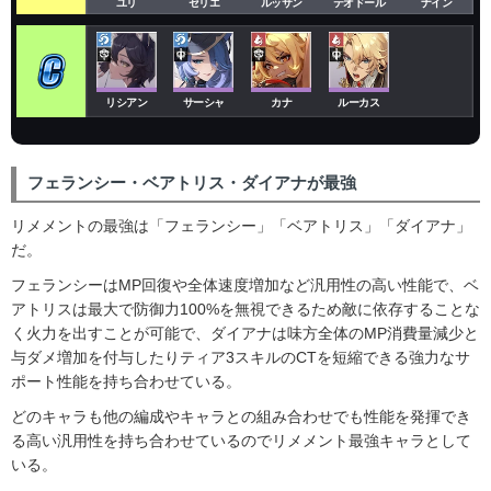
ユリ
セリエ
ルッサン
テオドール
ナイン
リシアン
サーシャ
カナ
ルーカス
フェランシー・ベアトリス・ダイアナが最強
リメメントの最強は「フェランシー」「ベアトリス」「ダイアナ」
だ。
フェランシーはMP回復や全体速度増加など汎用性の高い性能で、ベ
アトリスは最大で防御力100%を無視できるため敵に依存することな
く火力を出すことが可能で、ダイアナは味方全体のMP消費量減少と
与ダメ増加を付与したりティア3スキルのCTを短縮できる強力なサ
ポート性能を持ち合わせている。
どのキャラも他の編成やキャラとの組み合わせでも性能を発揮でき
る高い汎用性を持ち合わせているのでリメメント最強キャラとして
いる。