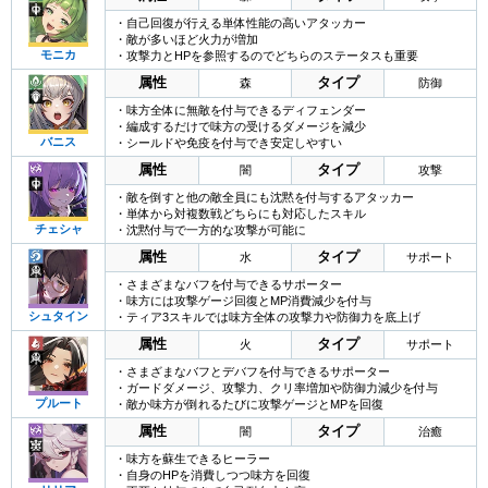
・自己回復が行える単体性能の高いアタッカー
・敵が多いほど火力が増加
モニカ
・攻撃力とHPを参照するのでどちらのステータスも重要
属性
タイプ
森
防御
・味方全体に無敵を付与できるディフェンダー
・編成するだけで味方の受けるダメージを減少
バニス
・シールドや免疫を付与でき安定しやすい
属性
タイプ
闇
攻撃
・敵を倒すと他の敵全員にも沈黙を付与するアタッカー
・単体から対複数戦どちらにも対応したスキル
チェシャ
・沈黙付与で一方的な攻撃が可能に
属性
タイプ
水
サポート
・さまざまなバフを付与できるサポーター
・味方には攻撃ゲージ回復とMP消費減少を付与
シュタイン
・ティア3スキルでは味方全体の攻撃力や防御力を底上げ
属性
タイプ
火
サポート
・さまざまなバフとデバフを付与できるサポーター
・ガードダメージ、攻撃力、クリ率増加や防御力減少を付与
プルート
・敵か味方が倒れるたびに攻撃ゲージとMPを回復
属性
タイプ
闇
治癒
・味方を蘇生できるヒーラー
・自身のHPを消費しつつ味方を回復