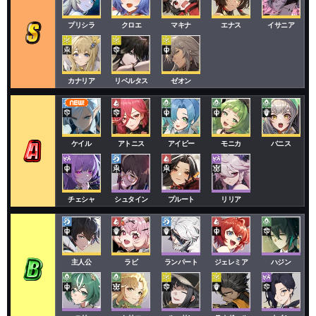
プリシラ
クロエ
マキナ
エナス
イサニア
カナリア
リベルタス
ゼオン
ケイル
アトニス
アイビー
モニカ
バニス
チェシャ
シュタイン
プルート
リリア
主人公
ラビ
ランパート
ジェレミア
ハジン