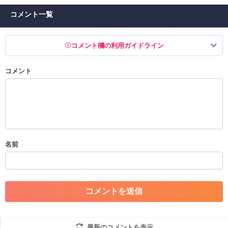
コメント一覧
コメント欄の利用ガイドライン
コメント
以下の書き込みを禁止とし、場合によってはコメント削除や書き込み制
限を行う可能性がございます。 あらかじめご了承ください。
・公序良俗に反する投稿
・スパムなど、記事内容と関係のない投稿
・誰かになりすます行為
・個人情報の投稿や、他者のプライバシーを侵害する投稿
名前
・一度削除された投稿を再び投稿すること
・外部サイトへの誘導や宣伝
・アカウントの売買など金銭が絡む内容の投稿
・各ゲームのネタバレを含む内容の投稿
・その他、管理者が不適切と判断した投稿
コメントの削除につきましては下記フォームより申請をいた
だけますでしょうか。
最新のコメントを表示