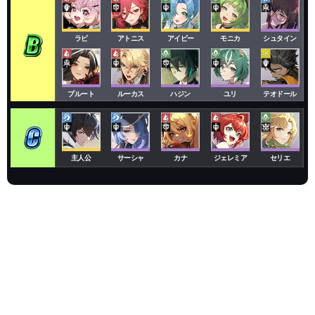
ラビ
アトニス
アイビー
モニカ
シュタイン
プルート
ルーカス
ハジン
ユリ
テオドール
主人公
サーシャ
カナ
ジェレミア
セリエ