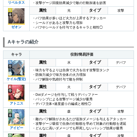
リベルタス
・攻撃ゲージ回復効果減少で敵の行動加速を妨害
属性
タイプ
光
攻撃
・バフ効果が多いほど火力が上昇するアタッカー
・シールドがあると攻撃力も増加
ゼオン
・バフやシールドを付与できるキャラと相性◯
Aキャラの紹介
キャラ
役割/簡易評価
属性
タイプ
水
デバフ
・味方を守るよりは自身で火力を出す攻撃型タンク
・防御力減少で味方全体の火力増加
ケイル(暫定)
・バフ解除や気絶付与で敵を抑制
属性
タイプ
火
デバフ
・Dotダメージを付与して戦うデバッファー
・パッシブによる攻撃ゲージ減少が優秀
アトニス
・デバフ主体+速度盛りの編成と相性◯
属性
タイプ
森
攻撃
・敵のバフ解除がされるたび追加ダメージを与えるアタッカー
・攻撃ゲージ吸収で自身の行動順を早めて対象の行動順を遅延
アイビー
・どんなに高いダメージでも即死しないパッシブ効果が優秀
属性
タイプ
森
攻撃