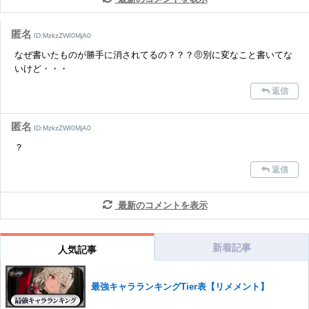
コメントの削除を申請する
※投稿内容を確認後、順次対応さ
せていただきます。ご了承ください。
匿名
ID:MzkzZWI0MjA0
※一度削除したコメントは復元ができませんのでご注意くだ
なぜ書いたものが勝手に消されてるの？？？🤨別に変なこと書いてな
さい。
いけど・・・
また、過度な利用規約の違反や、弊社に損害の及ぶ内容の書き込みがあ
返信
った場合は、法的措置をとらせていただく場合もございますので、あら
かじめご理解くださいませ。
匿名
ID:MzkzZWI0MjA0
？
返信
最新のコメントを表示
新着記事
人気記事
最強キャラランキングTier表【リメメント】