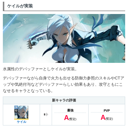
ケイルが実装
水属性のデバッファーとしケイルが実装。
デバッファーながら自身で火力も出せる防御力参照のスキルやCTア
ップや気絶付与などデバッファーらしい効果もあり、攻守ともにこ
なせるキャラとなっている。
新キャラの評価
最強
PVP
A
A
(暫定)
(暫定)
ケイル