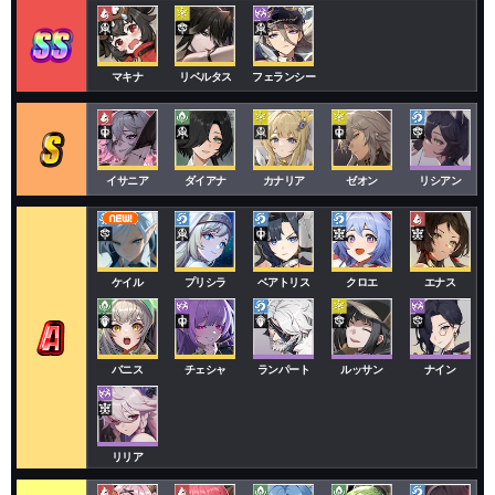
マキナ
リベルタス
フェランシー
イサニア
ダイアナ
カナリア
ゼオン
リシアン
ケイル
プリシラ
ベアトリス
クロエ
エナス
バニス
チェシャ
ランパート
ルッサン
ナイン
リリア