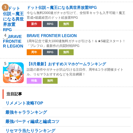
3
ドット伝説～魔王になる異世界放置RPG
今なら無料2000連ガチャが引けて、全恒常キャラも入手可能！魔王
育成×箱庭経営のドット絵放置RPG
新作
RPG
無料
4
BRAVE FRONTIER LEGION
1周年記念で最大1000連無料ガチャが引ける！＆★5確定スタート！
「ブレフロ」最新作の共闘対戦RPG
周年
RPG
無料
5
【8月最新】おすすめスマホゲームランキング
話題の新作やガチャが沢山引ける注目作、周年&コラボ開催タイト
ル、リセマラおすすめなどを完全網羅！
特集
無料
注目記事
リメメント攻略TOP
最強キャラランキング
最強パーティ編成と編成コツ
リセマラ当たりランキング