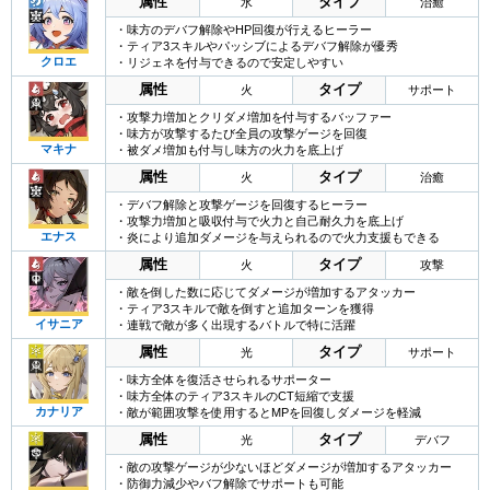
属性
タイプ
水
治癒
・味方のデバフ解除やHP回復が行えるヒーラー
・ティア3スキルやパッシブによるデバフ解除が優秀
クロエ
・リジェネを付与できるので安定しやすい
属性
タイプ
火
サポート
・攻撃力増加とクリダメ増加を付与するバッファー
・味方が攻撃するたび全員の攻撃ゲージを回復
マキナ
・被ダメ増加も付与し味方の火力を底上げ
属性
タイプ
火
治癒
・デバフ解除と攻撃ゲージを回復するヒーラー
・攻撃力増加と吸収付与で火力と自己耐久力を底上げ
エナス
・炎により追加ダメージを与えられるので火力支援もできる
属性
タイプ
火
攻撃
・敵を倒した数に応じてダメージが増加するアタッカー
・ティア3スキルで敵を倒すと追加ターンを獲得
イサニア
・連戦で敵が多く出現するバトルで特に活躍
属性
タイプ
光
サポート
・味方全体を復活させられるサポーター
・味方全体のティア3スキルのCT短縮で支援
カナリア
・敵が範囲攻撃を使用するとMPを回復しダメージを軽減
属性
タイプ
光
デバフ
・敵の攻撃ゲージが少ないほどダメージが増加するアタッカー
・防御力減少やバフ解除でサポートも可能