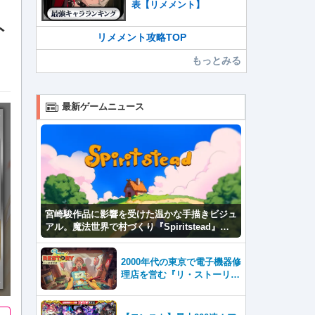
表【リメメント】
ト
リメメント攻略TOP
もっとみる
最新ゲームニュース
宮崎駿作品に影響を受けた温かな手描きビジュ
アル。魔法世界で村づくり『Spiritstead』本
日発売
2000年代の東京で電子機器修
理店を営む『リ・ストーリ
ー: 思い出修理屋 (ReStor
y)』本日Steamで配信開始