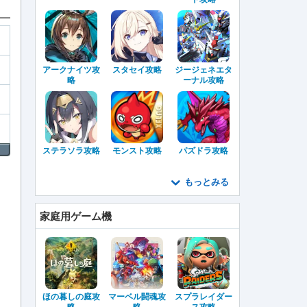
アークナイツ攻
スタセイ攻略
ジージェネエタ
略
ーナル攻略
ステラソラ攻略
モンスト攻略
パズドラ攻略
もっとみる
家庭用ゲーム機
ほの暮しの庭攻
マーベル闘魂攻
スプラレイダー
略
略
ス攻略