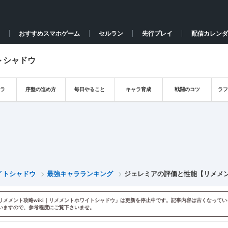
おすすめスマホゲーム
セルラン
先行プレイ
配信カレンダ
トシャドウ
ラ
序盤の進め方
毎日やること
キャラ育成
戦闘のコツ
ラ
イトシャドウ
最強キャラランキング
ジェレミアの評価と性能【リメメ
リメメント攻略wiki｜リメメントホワイトシャドウ」は更新を停止中です。記事内容は古くなってい
いますので、参考程度にご覧下さいませ。