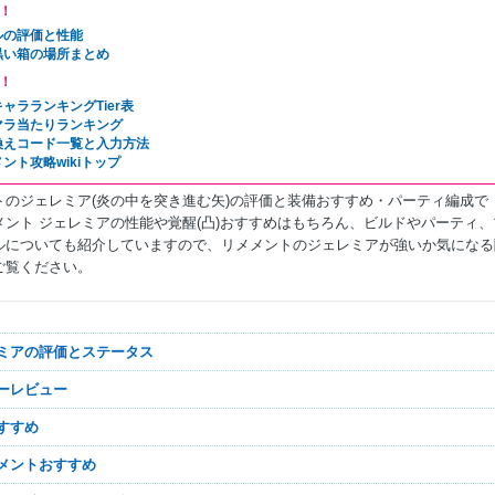
！
ルの評価と性能
黒い箱の場所まとめ
！
ャラランキングTier表
マラ当たりランキング
換えコード一覧と入力方法
ント攻略wikiトップ
トのジェレミア(炎の中を突き進む矢)の評価と装備おすすめ・パーティ編成で
メント ジェレミアの性能や覚醒(凸)おすすめはもちろん、ビルドやパーティ、
ルについても紹介していますので、リメメントのジェレミアが強いか気になる
ご覧ください。
レミアの評価とステータス
ザーレビュー
おすすめ
・メメントおすすめ