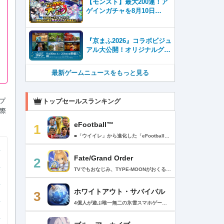
【モンスト】最大200連！ア
ゲインガチャを8月10日
（月）より開催！
『京まふ2026』コラボビジュ
アル大公開！オリジナルグッ
ズやキャラカフェエリアな
ど、見どころ満載！！
最新ゲームニュースをもっと見る
プ
トップセールスランキング
際
eFootball™
1
■「ウイイレ」から進化した「eFootball™」 人気サッカーゲーム「ウイニングイレブン」が「eFootball™」とタイトルを変え、大きく進化して生まれ変わりました。「eFootball™」で新しいサッカーゲームを体感しましょう！ ■はじめての方でも安心 ダウンロード後は、実践を交えたステップアップ方式のチュートリアルで直感的に基本操作を覚えることができます！さらに、チュートリアルを全てクリアすると、リオネル メッシがもらえます！！ また、試合の面白さや爽快感を楽しんでいただくためにスマートアシストを実装。 複雑な操作をしなくても、華麗なドリブルやパスで相手をかわして強烈なシュートでゴールを奪うことができます！ 【基本的な遊び方】 ■好きなチームで始めよう 欧州、米州、アジアなど世界各国のクラブやナショナルチームなどお気に入りのチームでスタートできます！ ■選手を獲得しましょう チームを作成したら、選手を獲得しましょう。現役のスーパースターや、歴史に残るレジェンドたちが、あなたのクラブでの活躍を待っています！ ・スペシャル選手リスト 現実の試合で大活躍した選手や、注目リーグの選手、レジェンドなどの特別な選手を獲得できます。 ・スタンダード選手リスト 好きな選手を獲得できます。条件を設定して絞り込むことができます。 ・監督リスト さまざまな戦術や得意な育成タイプを持った監督を獲得できます。 ■試合を楽しもう 獲得した選手でチームを編成したら、いよいよ試合に挑戦！ AIを相手に腕を磨いたり、オンライン対戦でランキングを競ったり、楽しみ方はあなた次第です。 ・対AI戦で腕を磨く 注目リーグのチームやナショナルチームを相手に戦うイベントなど、サッカーシーズンに合わせたさまざまなテーマのイベントが開催されています。 また、10段階にレベル分けされたDivision制の「eFootball™ リーグ」で楽しみながらレベルアップしていくことも可能です！ ・対人戦で実力を試す Division制の全ユーザーとランキングを競う「eFootball™ リーグ」や、毎週開催される様々なイベントで、オンラインでのリアルタイム対戦を楽しむことができます。あなたのドリームチームで、最高峰のDivision 1を目指しましょう！ ・友達と最大3vs3の対戦を楽しむ フレンドマッチ機能を使って、友達と対戦することができます。育て上げたチームの強さを友達に見せつけましょう！ また、最大3vs3の協力対戦も可能。友達とオンラインで集まって対戦を楽しみましょう！ ■選手を育てる 獲得した選手は、選手種別によっては成長させることができます。 試合に出場させたり、ゲーム内アイテムを使用したりして、選手のレベルを上げる事で入手できる「タレントポイント」で、能力パラメータを上昇させましょう。 より自分好みの選手にしたい場合は、手動でポイントを割り振りましょう。 ポイントの割り振りに迷った場合は、[おまかせ]で設定することもできます。 自分だけのお気に入りの選手に育て上げましょう！ 【もっと楽しむ】 ■Live Updateを毎週配信 選手の移籍や、現実の試合での活躍が反映される「Live Update」を搭載。 毎週配信される「Live Update」を参考に、スカッドを編成し試合に挑みましょう。 ■スタジアムをカスタマイズ 試合中のスタジアムに反映されるコレオ・オブジェクトなどのスタジアムパーツをカスタマイズできます。 思い通りのスタジアムにアレンジして、ゲーム体験を彩りましょう！ ※居住国・地域が以下のお客様には、eFootball™ コインによるルートボックス施策をご提供しておりません。 ベルギー、ブラジル(18歳未満) 【最新情報について】 本商品は、新機能やモードの追加、ゲームプレイ・イベントのアップデートを継続的に行っていきます。 最新情報は「eFootball™」公式サイトをご確認ください。 【ダウンロードについて】 本アプリをダウンロードするためには、ストレージに約3.3GBの空き容量が必要となります。 あらかじめ3.3GB以上の容量を空けてからダウンロードを行っていただけますようお願いします。 ダウンロード時はWi-Fi環境で接続することを推奨いたします。 ※アップデートにつきましても同様となります。 【通信環境について】 本アプリはオンラインゲームです。通信可能な環境でお楽しみください。
Fate/Grand Order
2
TVでもおなじみ、TYPE-MOONがおくるFateのRPG！ スマホでも本格的なRPGが楽しめる。 文字数にして500万字超という、圧倒的なボリュームを堪能できるストーリー！ 本編以外にもキャラクターごとにストーリーを用意し、Fateファンも今回はじめてFateの世界を体験される方も十分満足いただける内容となっています。 【あらすじ】 西暦2015年。 地球の未来を観測するカルデアは、2017年以降の人類史が崩壊している事実を確認した。 昨日まで確かに存在していた2115年までの“約束された未来”は、何の前触れもなく突如として消え去ったのだ。 なぜ。どうして。だれが。どうやって。 西暦2004年 日本 ある地方都市。 ここに今まではなかった、「観測できない領域」が現れたと。 カルデアはこれを人類絶滅の原因と仮定し、いまだ実験段階だった第六の実験を決行する事となった。 それは過去への時間旅行。 人間を霊子化させて過去に送りこみ、事象に介入する事で時空の特異点を解明、あるいは破壊する禁断の儀式。 その名を人理守護指令、グランドオーダー。 人類を守るために人類史に立ち向かう、運命と戦うものたちの総称である。 【ゲーム概要】 スマホに最適化された簡単操作のコマンドオーダーバトル！ プレイヤーはマスターとなって英霊たちを操り敵を倒し謎を解明していく。 好みの英霊で戦うか、強い英霊で戦うかバトルスタイルはプレイヤーしだい。 ◆豪華声優陣が続々参加 青木志貴、茜屋日海夏、赤羽根健治、明坂聡美、浅川悠、朝日奈丸佳、阿澄佳奈、阿部彬名、阿部敦、阿部里果、雨宮天、新井里美、井口裕香、井澤詩織、石川界人、石川由依、石谷春貴、伊瀬茉莉也、市ノ瀬加那、伊藤彩沙、伊藤かな恵、伊東健人、伊藤静、伊藤美紀、稲田徹、井上和彦、井上喜久子、井上麻里奈、伊丸岡篤、石見舞菜香、上坂すみれ、植田佳奈、上田麗奈、内田真礼、内田雄馬、内山昂輝、梅原裕一郎、江川央生、江口拓也、江越彬紀、遠藤綾、大久保瑠美、大空直美、大塚明夫、大塚芳忠、大原さやか、大和田仁美、岡本信彦、置鮎龍太郎、小倉唯、小澤亜李、小野賢章、小野大輔、小野友樹、小見川千明、かかずゆみ、柿原徹也、加隈亜衣、笠間淳、加瀬康之、門脇舞以、金元寿子、神尾晋一郎、茅野愛衣、川澄綾子、河西健吾、川野剛稔、神奈延年、鬼頭明里、木村珠莉、木村良平、桐本拓哉、釘宮理恵、久野美咲、黒木ほの香、黒田崇矢、桑原由気、KENN、高野麻里佳、古賀葵、小清水亜美、後藤邑子、小西克幸、小林千晃、小林ゆう、小林裕介、小原好美、小松未可子、子安武人、小山力也、近藤玲奈、斎賀みつき、西前忠久、斉藤壮馬、斎藤千和、坂本真綾、佐倉綾音、櫻井孝宏、佐藤聡美、佐藤利奈、沢城みゆき、下屋則子、島﨑信長、嶋村侑、庄司宇芽香、白石晴香、新垣樽助、真堂圭、末柄里恵、杉田智和、杉山紀彰、鈴木達央、鈴木崚汰、鈴代紗弓、鈴村健一、諏訪彩花、諏訪部順一、関俊彦、関智一、瀬戸麻沙美、芹澤優、仙台エリ、千本木彩花、園崎未恵、大地葉、高乃麗、高野直子、高橋花林、高橋李依、高山みなみ、武内駿輔、竹内良太、武田華、田中敦子、田中美海、田中理恵、谷山紀章、種﨑敦美、種田梨沙、田丸篤志、田村睦心、田村ゆかり、丹下桜、千葉繁、千葉翔也、津田健次郎、紡木吏佐、鶴岡聡、寺崎裕香、寺島拓篤、東山奈央、土岐隼一、飛田展男、戸松遥、豊永利行、鳥海浩輔、中井和哉、中田譲治、長縄まりあ、仲村美沙希、中村悠一、名塚佳織、生天目仁美、浪川大輔、能登麻美子、野中藍、乃村健次、土師孝也、長谷川育美、花江夏樹、花澤香菜、花守ゆみり、早見沙織、原由実、春野杏、潘めぐみ、日岡なつみ、日笠陽子、日野聡、平川大輔、ファイルーズあい、福圓美里、福西勝也、福山潤、藤井隼、藤沼建人、ブリドカットセーラ恵美、古川慎、保志総一朗、星野貴紀、堀内賢雄、堀江由衣、本多真梨子、本多陽子、本渡楓、前野智昭、M・A・O、増田俊樹、Machico、松風雅也、真殿光昭、マフィア梶田、三上哲、三木眞一郎、水樹奈々、水島大宙、水橋かおり、緑川光、水瀬いのり、南央美、峯田茉優、宮野真守、宮本充、村瀬歩、森川智之、森田了介、森永千才、森なな子、諸星すみれ、安井邦彦、山路和弘、山下大輝、山下七海、山寺宏一、山根綺、山野井仁、山村響、悠木碧、ゆかな、遊佐浩二、吉野裕行、佳村はるか、米澤円、若林直美、和氣あず未、和多田美咲（50音順） ◆全体構成・メインシナリオ・シナリオ・総監督 奈須きのこ ◆リードキャラクターデザイナー 武内崇 ◆アートディレクション TYPE-MOON ◆メインシナリオ・シナリオ執筆 東出祐一郎、桜井光 水瀬葉月、星空めてお ◆ゲストライター amphibian、虚淵玄（ニトロプラス）、acpi、ＯＫＳＧ（TYPE-MOON）、経験値、小太刀右京、三田誠、たけのこ星人、橘公司、田中天（株式会社フラッグノーツ）、成田良悟、鋼屋ジン、ひろやまひろし、円居挽、茗荷屋甚六、矢野俊策（株式会社フラッグノーツ）、リヨ（50音順） ◆キャラクターデザイン I-IV、蒼月タカオ（TYPE-MOON）、AKIRA、Azusa、東冬、荒野、Anmi、池澤真、石田あきら、いみぎむる、兔ろうと、羽海野チカ、大森葵、岡崎武士、okojo、およ、加藤いつわ、カワグチタケシ、きばどりリュー、桐原小鳥、ギンカ、倉花千夏、黒星紅白、小梅けいと、近衛乙嗣、小松崎類、こやまひろかず（TYPE-MOON）、西藤浩樹（LASENGLE）、saitom、坂本みねぢ、佐々木少年、サテー、色素、縞うどん（TYPE-MOON）、島田フミカネ、しまどりる、sime、下越（TYPE-MOON）、シャカＰ（LASENGLE）、白浜鴎、しらび、白峰、真じろう、STAR影法師、曽我誠、タイキ、高橋慶太郎、高山箕犀、竹、武中英雄、武梨えり、たけのこ星人、TAKOLEGS、田島昭宇、タスクオーナ、danciao、中央東口、CHOCO、悌太、Dd、天空すふぃあ、DANGERDROP、toi8、トリダモノ、中原、なまにくATK、西出ケンゴロー、nipi、ネコタワワ、NOCO、pako、林けゐ、原田たけひと、春野友矢、ばん！、Bすけ、左、ヒライユキオ、平野稜二、広江礼威、ひろやまひろし、PFALZ、ぶくろて、huke、BLACK（TYPE-MOON）、古海鐘一、BUNBUN、hou、ホトソウカ、本庄雷太、前田浩孝、マシマサキ、また、松竜、Mika Pikazo、緑川美帆、三輪士郎、村山竜大、めろん22、望月けい、元村人、森井しづき、森山大輔、山中虎鉄、YOCO_N（LASENGLE）、余湖裕輝、米山舞、La-na、lack、リヨ、Ryota-H、輪くすさが、redjuice、ReDrop、ろび～な、ワダアルコ、渡れい（50音順） このアプリケーションには、（株）ＣＲＩ・ミドルウェアの「CRIWARE（TM）」が使用されています。
ホワイトアウト・サバイバル
3
4億人が遊ぶ唯一無二の氷雪スマホゲーム！サクッと爽快！みんなで極寒サバイバル ！ 猛吹雪に襲われ、かつての世界は崩壊。人類の文明の灯火は、氷雪の中で今にも消えかかっている…。 生存者達よ、今こそ立ち上がれ！——仲間を率いて希望の灯りをともし、凍てつく大地に新たな拠点を築こう！ さらに新規ユーザー限定でSSR英雄「ジャスミン」が無料で仲間入り！ 彼女と共に氷原の奥地へと踏み込み、吹雪の中に潜む未知の脅威に立ち向かおう！ 【ゲームの特徴】 ◆領地再建！凍土に希望の光を！ 大溶鉱炉に火を灯すことから始めて、積もった雪を溶かして領土を開拓しよう！ 法令を発布して人員を的確に配置すれば、拠点の建設効率がぐんとアップ！ ◆放置で楽々、資源を効率ストック！ ワンタップで英雄を派遣するだけで、見守りは不要！ オフライン中も資源は自動でたっぷり蓄積されて、戻れば報酬が山盛り！極寒サバイバルでも、もう怖くない！ ◆お手軽に始められる氷雪ミニゲーム！ ミニゲームが次々と登場！「穴釣り選手権」でレア生物図鑑を解放し、「除雪隊」で雪山の宝を発見しよう！ スキマ時間でも気軽にプレイできて、雪原ライフは楽しさ満載！ ◆戦略を駆使して、英雄で敵を撃退！ 英雄はレベル共有で育成の手間いらずで、スキルを活かせば様々な難関を攻略可能！ 最強チームを組み上げて、敵を圧倒しよう！ ◆協力プレイで、凍土制覇を目指そう！ 同盟の支援で負傷者の治療や育成もスピードアップ！ 作戦を練って仲間と役割分担すれば戦力倍増！勝利の喜びをみんなで分かち合おう！ さらにたくさんのコンテンツをお届けいたします： ◆オフィシャルサイト: https://whiteoutsurvival.centurygames.com/ja ◆X: https://x.com/WOS_Japan ◆Facebook: https://www.facebook.com/WhiteoutSurvival ◆Discord: https://discord.gg/whiteoutsurvival ◆YouTube: https://www.youtube.com/@WhiteoutSurvivalOfficial_JA ◆TikTok: https://www.tiktok.com/@howasaba.jp