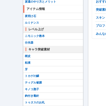
おす
派遣のやり方とメリット
アイテム情報
突破
夜明け石
スキン
ルミナンス
プロ
レベル上げ
みん
ニモニック教本
分光器
キャラ突破素材
樹皮
粘液
牙
トカゲの鱗
ティグル被膜
キノコ胞子
鉤付き毒針
トゥヌスのお札