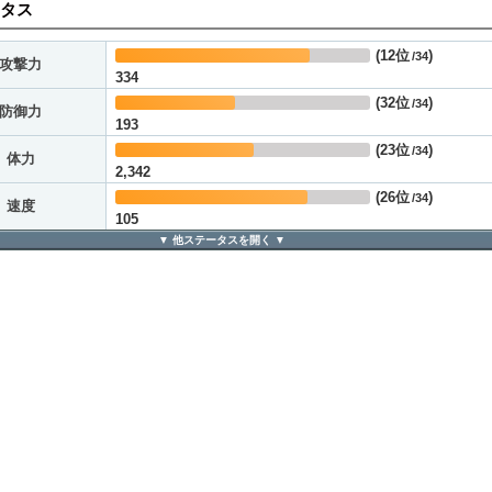
タス
(
12位
)
/34
攻撃力
334
(
32位
)
/34
防御力
193
(
23位
)
/34
体力
2,342
(
26位
)
/34
速度
105
他ステータスを