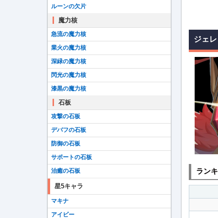
ルーンの欠片
魔力核
急流の魔力核
ジェレ
業火の魔力核
深緑の魔力核
閃光の魔力核
漆黒の魔力核
石板
攻撃の石板
デバフの石板
防御の石板
サポートの石板
ランキ
治癒の石板
星5キャラ
マキナ
アイビー