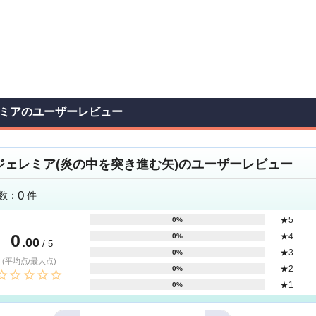
ミアのユーザーレビュー
ジェレミア(炎の中を突き進む矢)のユーザーレビュー
0
数：
件
★5
0%
0
★4
0%
.00
/ 5
★3
0%
(平均点/最大点)
★2
0%
★1
0%