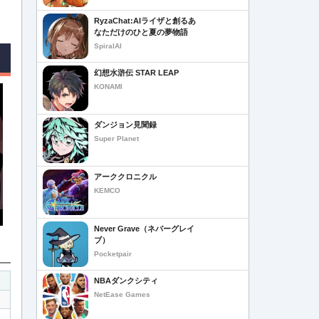
RyzaChat:AIライザと創るあ
なただけのひと夏の夢物語
SpiralAI
幻想水滸伝 STAR LEAP
KONAMI
ダンジョン見聞録
Super Planet
アーククロニクル
KEMCO
Never Grave（ネバーグレイ
ブ）
Pocketpair
NBAダンクシティ
NetEase Games