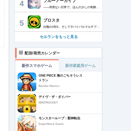
ブルーアーカイブ
4
――何気ない日常で、ほんの少しの奇跡を見つける物語 Yostarが贈る学園×青春×物語RPG『ブルーアーカイブ -Blue Archive-』！ 先生として、個性豊かで魅力的な生徒たちと共に、一風変わった学園都市キヴォトスの 日常を過ごそう！ ■あらすじ ここは学園都市キヴォトス。 数千の学園からなる超巨大学園都市では、日々トラブルが絶えない。 この問題に対応すべく、連邦生徒会長によって連邦捜査部【シャーレ】が設立された。 この物語は【シャーレ】の顧問となる先生とそれに協力する生徒たちと学園都市での日常を 描いた物語である。 ▼可愛いキャラクターが活躍する3Dバトル 大迫力の3Dリアルタイムバトル！ 可愛いキャラクター達が画面いっぱいに所狭しと大活躍。 あなたは先生として、生徒たちを指揮しよう！ ▼個性豊かなキャラクターを彩るハイクオリティの2Dアニメーション 美少女キャラクターたちが綺麗な2Dアニメーションであなたを迎えてくれる！ 仲良くなると特別なアニメーションが見れることもあるぞ！ ▼生徒たちと絆を深めて彼女たちと特別な日常を過ごそう！ 一緒にいる時間が長ければ長いほど、彼女たちはあなたとの絆は深まっていく。 そんな彼女たちとの日々が、きっとあなたの日常を特別なものに！ ▼公式Twitter https://twitter.com/Blue_ArchiveJP ▼公式サイト https://bluearchive.jp/ (C)Yostar, Inc.
ブロスタ
5
白熱の3対3、そしてサバイバルマルチプレイを楽しめるモバイルゲーム！3分間で展開する様々なゲームモード… 友達と共闘するもよし、一人で戦うもよし。 強力な必殺技や特殊能力を持ったキャラクターを入手して、アップグレードしましょう。ユニークなスキンを集めれば、戦場でひときわ目立つこと間違いなし！ブロスタワールドの不思議なステージで、バトルを繰り広げましょう！ ブロスタは無料でダウンロードおよびプレイが可能ですが、一部のゲーム内アイテムを有料で購入いただくことも可能です（ランダムなアイテムを含む）。ゲーム内アイテムの有料購入を希望しない場合は、デバイスの設定からアプリ内課金を無効にしてください。 様々なゲームモードで戦おう エメラルドハント（3対3）：チームの仲間と共に敵チームに勝利！エメラルドを10個集めたら最後まで守り抜きましょう。倒されるとエメラルドも失います。 バトルロイヤル（ソロ/デュオ）：生き残りをかけたサバイバルモード。キャラクターのパワーアップを集めましょう。デュオまたはソロモードを選んだら、大混乱の戦場で最後まで生き延びた者が勝者となります。そして勝者がすべてを独り占めします！ ブロストライカー（3対3）：ひと味違うゲームモードです！サッカーの腕試しといきましょう。先に2ゴールを決めたチームが勝利します。なおレッドカードはありませんので、激しいバトルにご注意ください。 賞金稼ぎ（3対3）：敵を倒して星を獲得！自分の星も守り抜きましょう。より多くの星を集めたチームの勝利です。 強奪（3対3）：チームの金庫を守りながら、敵チームの金庫の破壊を目指します。ひっそりと前進したら、豪快にお宝までの道を切り拓きましょう！ 特別イベント：期間限定の特別な対人および対CPUゲームモードです。 チャンピオンシップチャレンジ：ブロスタのゲーム内予選に参加して、eスポーツの世界に飛び込みましょう！ キャラクターのアンロックとアップグレード 強力な必殺技や特殊能力を持ったキャラクターを集めて、アップグレードしましょう。キャラクターを強化して、ユニークなスキンを集めましょう。 ブロスタパス クエストやブロスタボックス、エメラルド、ピンズ、そしてブロスタパス限定スキンなど、特典が盛りだくさん！シーズンごとに特典は変わります。 MVPプレイヤーになろう ローカルのランキングを駆け上がり、あなたの強さを証明しましょう！ どんな時も進化しよう 新たなキャラクターやスキン、マップ、特別イベント、ゲームモードを探し求めましょう。 特徴： 3対3のリアルタイム対戦で世界中のプレイヤーとバトル 白熱のモバイル向けサバイバルマルチプレイ 独自の攻撃や必殺技を持った、強力な新キャラクターをアンロック 日々入れ替わるイベントとゲームモード バトルは一人でも、フレンドと一緒でもプレイ可能 グローバルまたはローカルのランキングを駆け上がろう 仲間とクラブを結成したり参加したりして、情報交換しながら共に戦おう スキンをアンロックしてキャラクターをカスタマイズ プレイヤーが作った攻略の難しい新マップ クラッシュ・オブ・クラン、クラッシュ・ロワイヤル、ブーム・ビーチの制作会社がお届けするバトルゲーム！ サポート： サポートが必要な際は、ゲーム内の設定の「ヘルプとサポート」からご連絡いただくか、http://supercell.helpshift.com/a/brawl-stars/をご覧ください。 プライバシーポリシー： http://supercell.com/en/privacy-policy/jp/ サービス利用規約： http://supercell.com/en/terms-of-service/jp/ 保護者の皆さまへ： http://supercell.com/en/parents/jp/
セルランをもっと見る
配信/発売カレンダー
新作スマホゲーム
新作家庭用ゲーム
ONE PIECE 海のごちそうレス
トラン
Bandai Namco
デイヴ・ザ・ダイバー
MINTROCKET
モンスターループ：獣神転生
SuperNova Game