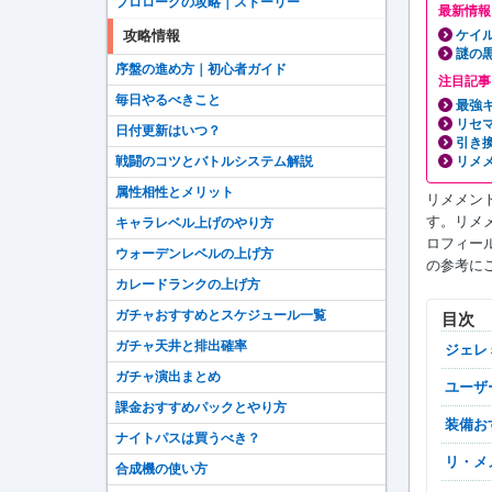
プロローグの攻略｜ストーリー
最新情報
ケイ
攻略情報
謎の
序盤の進め方｜初心者ガイド
注目記事
毎日やるべきこと
最強キ
リセ
日付更新はいつ？
引き
リメメ
戦闘のコツとバトルシステム解説
属性相性とメリット
リメメン
す。リメ
キャラレベル上げのやり方
ロフィー
ウォーデンレベルの上げ方
の参考に
カレードランクの上げ方
ガチャおすすめとスケジュール一覧
目次
ガチャ天井と排出確率
ジェ
ガチャ演出まとめ
ユー
課金おすすめパックとやり方
装備
ナイトパスは買うべき？
リ
合成機の使い方