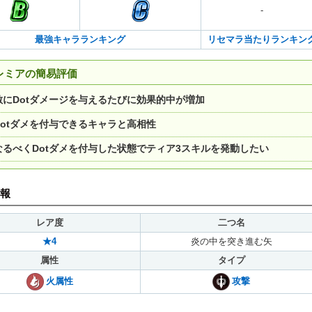
-
最強キャラランキング
リセマラ当たりランキン
レミアの簡易評価
敵にDotダメージを与えるたびに効果的中が増加
Dotダメを付与できるキャラと高相性
なるべくDotダメを付与した状態でティア3スキルを発動したい
報
レア度
二つ名
★4
炎の中を突き進む矢
属性
タイプ
火属性
攻撃