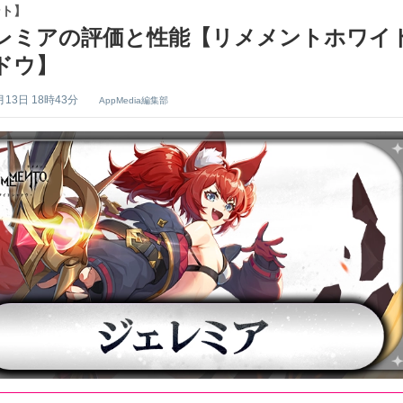
ント】
レミアの評価と性能【リメメントホワイ
ドウ】
月13日 18時43分
AppMedia編集部