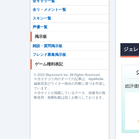
全キャラ一覧
全リ・メメント一覧
スキン一覧
声優一覧
掲示板
雑談・質問掲示板
ジェレ
フレンド募集掲示板
ゲーム権利表記
© 2025 Blackstorm Inc. All Rights Reserved.
※当カテゴリ内のすべての記事は、AppMedia
編集部及びライター独自の判断に基づき作成し
総評価
ています。
※当サイトが掲載しているデータ、画像等の無
断使用・無断転載は固くお断りしております。