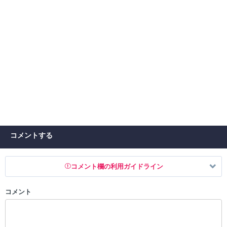
コメントする
コメント欄の利用ガイドライン
コメント
以下の書き込みを禁止とし、場合によってはコメント削除や書き込み制
限を行う可能性がございます。 あらかじめご了承ください。
・公序良俗に反する投稿