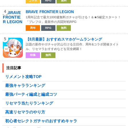
コラボ
RPG
無料
4
BRAVE FRONTIER LEGION
1周年記念で最大1000連無料ガチャが引ける！＆★5確定スタート！
「ブレフロ」最新作の共闘対戦RPG
周年
RPG
無料
5
【8月最新】おすすめスマホゲームランキング
話題の新作やガチャが沢山引ける注目作、周年&コラボ開催タイト
ル、リセマラおすすめなどを完全網羅！
特集
無料
注目記事
リメメント攻略TOP
最強キャラランキング
最強パーティ編成と編成コツ
リセマラ当たりランキング
高速リセマラのやり方
初心者セレクトガチャのおすすめキャラ