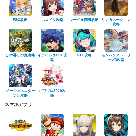
FGO攻略
ホロドリ攻略
マーベル闘魂攻略
リンカネーション
攻略
ほの暮しの庭攻略
イナイレクロス攻
NTE攻略
モンハンストーリ
略
ーズ3攻略
ジージェネエター
パワプロ2026攻
ナル攻略
略
スマホアプリ