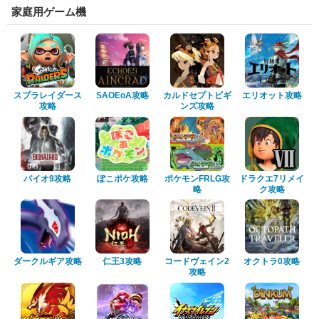
家庭用ゲーム機
スプラレイダース
SAOEoA攻略
カルドセプトビギ
エリオット攻略
攻略
ンズ攻略
バイオ9攻略
ぽこポケ攻略
ポケモンFRLG攻
ドラクエ7リメイ
略
ク攻略
ダークルギア攻略
仁王3攻略
コードヴェイン2
オクトラ0攻略
攻略