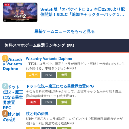
Switch版『オバケイドロ２』本日22:00より配
信開始！&DLC『追加キャラクターパック１』
が登場！
最新ゲームニュースをもっと見る
無料スマホゲーム厳選ランキング
【PR】
1
Wizardry Variants Daphne
『FFXI』コラボ中、限定キャラが無料ゲット可能！一歩進むたびに生
死を賭ける、本格ダンジョンRPG！
コラボ
RPG
無料
2
ドット伝説～魔王になる異世界放置RPG
今なら無料2000連ガチャが引けて、全恒常キャラも入手可能！魔王
育成×箱庭経営のドット絵放置RPG
新作
RPG
無料
3
杖と剣の伝説
8/16~『ぼざろ』コラボ決定！ログインだけで毎日無料10連ガチャが
引ける！剣と魔法で戦う放置RPG