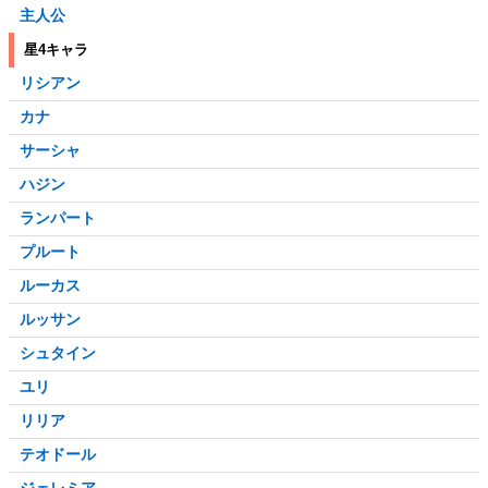
主人公
星4キャラ
リシアン
カナ
サーシャ
ハジン
ランパート
プルート
ルーカス
ルッサン
シュタイン
ユリ
リリア
テオドール