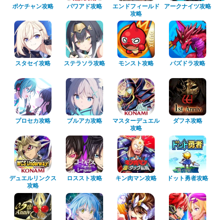
ポケチャン攻略
パワアド攻略
エンドフィールド
アークナイツ攻略
攻略
スタセイ攻略
ステラソラ攻略
モンスト攻略
パズドラ攻略
プロセカ攻略
ブルアカ攻略
マスターデュエル
ダフネ攻略
攻略
デュエルリンクス
ロススト攻略
キン肉マン攻略
ドット勇者攻略
攻略