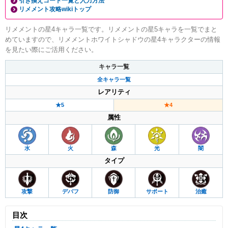
引き換えコード一覧と入力方法
リメメント攻略wikiトップ
リメメントの星4キャラ一覧です。リメメントの星5キャラを一覧でまと
めていますので、リメメントホワイトシャドウの星4キャラクターの情報
を見たい際にご活用ください。
キャラ一覧
全キャラ一覧
レアリティ
★5
★4
属性
水
火
森
光
闇
タイプ
攻撃
デバフ
防御
サポート
治癒
目次