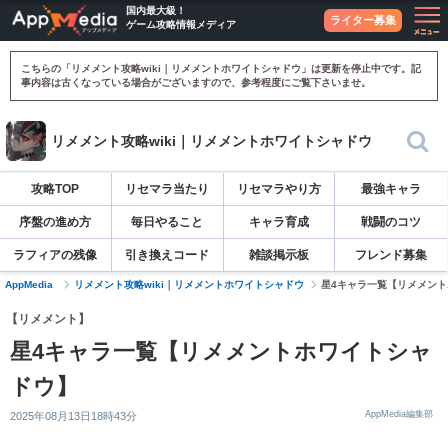
国内最大級！
ライター募集
ゲーム攻略情報メディア
こちらの「リメメント攻略wiki｜リメメントホワイトシャドウ」は更新を停止中です。記
事内容は古くなっている場合がございますので、参考程度にご覧下さいませ。
リメメント攻略wiki｜リメメントホワイトシャドウ
攻略TOP
リセマラ当たり
リセマラやり方
最強キャラ
序盤の進め方
毎日やること
キャラ育成
戦闘のコツ
ラフィアの残像
引き換えコード
雑談掲示板
フレンド募集
AppMedia
リメメント攻略wiki｜リメメントホワイトシャドウ
星4キャラ一覧【リメメン
【リメメント】
星4キャラ一覧【リメメントホワイトシャ
ドウ】
AppMedia編集部
2025年08月13日18時43分