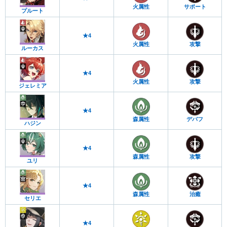
火属性
サポート
プルート
★4
火属性
攻撃
ルーカス
★4
火属性
攻撃
ジェレミア
★4
森属性
デバフ
ハジン
★4
森属性
攻撃
ユリ
★4
森属性
治癒
セリエ
★4