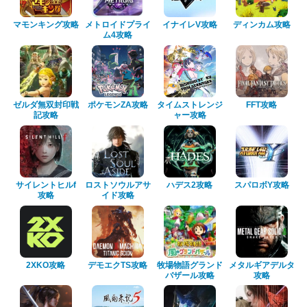
マモンキング攻略
メトロイドプライ
イナイレV攻略
ディンカム攻略
ム4攻略
ゼルダ無双封印戦
ポケモンZA攻略
タイムストレンジ
FFT攻略
記攻略
ャー攻略
サイレントヒルf
ロストソウルアサ
ハデス2攻略
スパロボY攻略
攻略
イド攻略
2XKO攻略
デモエクTS攻略
牧場物語グランド
メタルギアデルタ
バザール攻略
攻略