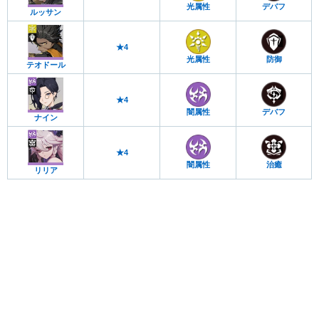
光属性
デバフ
ルッサン
★4
光属性
防御
テオドール
★4
闇属性
デバフ
ナイン
★4
闇属性
治癒
リリア