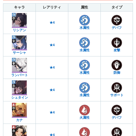
キャラ
レアリティ
属性
タイプ
★4
水属性
デバフ
リシアン
★4
水属性
攻撃
サーシャ
★4
水属性
防御
ランパート
★4
水属性
サポート
シュタイン
★4
火属性
デバフ
カナ
★4