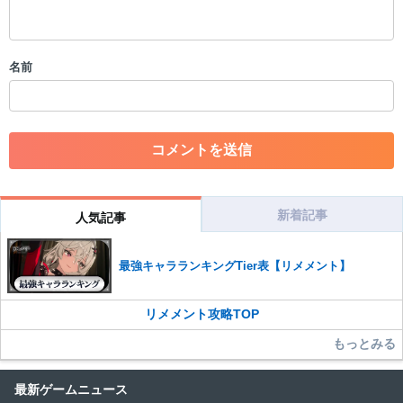
・スパムなど、記事内容と関係のない投稿
・誰かになりすます行為
・個人情報の投稿や、他者のプライバシーを侵害する投稿
名前
・一度削除された投稿を再び投稿すること
・外部サイトへの誘導や宣伝
・アカウントの売買など金銭が絡む内容の投稿
・各ゲームのネタバレを含む内容の投稿
・その他、管理者が不適切と判断した投稿
コメントの削除につきましては下記フォームより申請をいた
だけますでしょうか。
新着記事
人気記事
コメントの削除を申請する
※投稿内容を確認後、順次対応さ
せていただきます。ご了承ください。
最強キャラランキングTier表【リメメント】
※一度削除したコメントは復元ができませんのでご注意くだ
さい。
リメメント攻略TOP
また、過度な利用規約の違反や、弊社に損害の及ぶ内容の書き込みがあ
った場合は、法的措置をとらせていただく場合もございますので、あら
もっとみる
かじめご理解くださいませ。
最新ゲームニュース