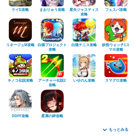
ライD攻略
まおりゅう攻略
星矢ジャスティス
フェスバ攻略
攻略
リネージュM攻略
白猫プロジェクト
白猫テニス攻略
妖怪ウォッチ1ス
攻略
マホ攻略
キノコ伝説攻略
アーチャー伝説2
いせのん攻略
スマグロ攻略
攻略
DDFF攻略
星屑の絆攻略
もっとみる