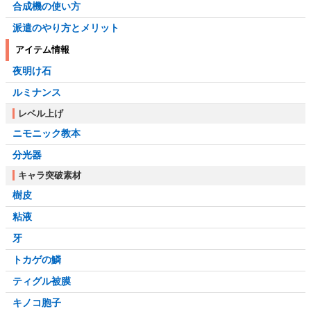
合成機の使い方
派遣のやり方とメリット
アイテム情報
夜明け石
ルミナンス
レベル上げ
ニモニック教本
分光器
キャラ突破素材
樹皮
粘液
牙
トカゲの鱗
ティグル被膜
キノコ胞子