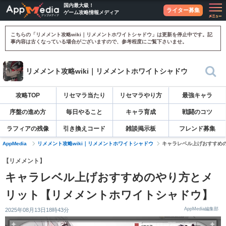
国内最大級！
ライター募集
ゲーム攻略情報メディア
こちらの「リメメント攻略wiki｜リメメントホワイトシャドウ」は更新を停止中です。記
事内容は古くなっている場合がございますので、参考程度にご覧下さいませ。
リメメント攻略wiki｜リメメントホワイトシャドウ
攻略TOP
リセマラ当たり
リセマラやり方
最強キャラ
序盤の進め方
毎日やること
キャラ育成
戦闘のコツ
ラフィアの残像
引き換えコード
雑談掲示板
フレンド募集
AppMedia
リメメント攻略wiki｜リメメントホワイトシャドウ
キャラレベル上げおすすめ
【リメメント】
キャラレベル上げおすすめのやり方とメ
リット【リメメントホワイトシャドウ】
AppMedia編集部
2025年08月13日18時43分