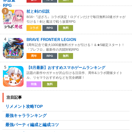
3
杖と剣の伝説
8/16~『ぼざろ』コラボ決定！ログインだけで毎日無料10連ガチャが
引ける！剣と魔法で戦う放置RPG
コラボ
RPG
無料
4
BRAVE FRONTIER LEGION
1周年記念で最大1000連無料ガチャが引ける！＆★5確定スタート！
「ブレフロ」最新作の共闘対戦RPG
周年
RPG
無料
5
【8月最新】おすすめスマホゲームランキング
話題の新作やガチャが沢山引ける注目作、周年&コラボ開催タイト
ル、リセマラおすすめなどを完全網羅！
特集
無料
注目記事
リメメント攻略TOP
最強キャラランキング
最強パーティ編成と編成コツ