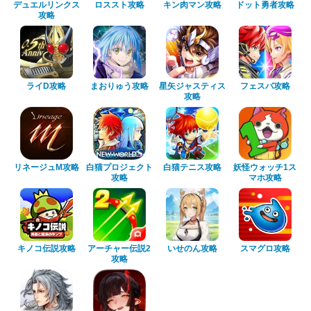
デュエルリンクス
ロススト攻略
キン肉マン攻略
ドット勇者攻略
攻略
ライD攻略
まおりゅう攻略
星矢ジャスティス
フェスバ攻略
攻略
リネージュM攻略
白猫プロジェクト
白猫テニス攻略
妖怪ウォッチ1ス
攻略
マホ攻略
キノコ伝説攻略
アーチャー伝説2
いせのん攻略
スマグロ攻略
攻略