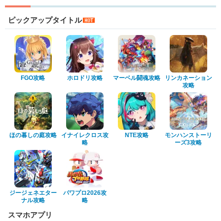
ピックアップタイトル
FGO攻略
ホロドリ攻略
マーベル闘魂攻略
リンカネーション
攻略
ほの暮しの庭攻略
イナイレクロス攻
NTE攻略
モンハンストーリ
略
ーズ3攻略
ジージェネエター
パワプロ2026攻
ナル攻略
略
スマホアプリ