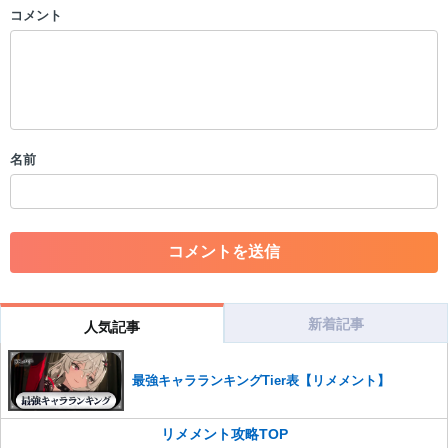
コメント
以下の書き込みを禁止とし、場合によってはコメント削除や書き込み制
限を行う可能性がございます。 あらかじめご了承ください。
・公序良俗に反する投稿
・スパムなど、記事内容と関係のない投稿
・誰かになりすます行為
・個人情報の投稿や、他者のプライバシーを侵害する投稿
名前
・一度削除された投稿を再び投稿すること
・外部サイトへの誘導や宣伝
・アカウントの売買など金銭が絡む内容の投稿
・各ゲームのネタバレを含む内容の投稿
・その他、管理者が不適切と判断した投稿
コメントの削除につきましては下記フォームより申請をいた
だけますでしょうか。
新着記事
人気記事
コメントの削除を申請する
※投稿内容を確認後、順次対応さ
せていただきます。ご了承ください。
最強キャラランキングTier表【リメメント】
※一度削除したコメントは復元ができませんのでご注意くだ
さい。
リメメント攻略TOP
また、過度な利用規約の違反や、弊社に損害の及ぶ内容の書き込みがあ