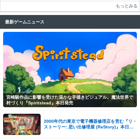
った場合は、法的措置をとらせていただく場合もございますので、あら
もっとみる
かじめご理解くださいませ。
最新ゲームニュース
宮崎駿作品に影響を受けた温かな手描きビジュアル。魔法世界で
村づくり『Spiritstead』本日発売
2000年代の東京で電子機器修理店を営む『リ・
ストーリー: 思い出修理屋 (ReStory)』本日
Steamで配信開始