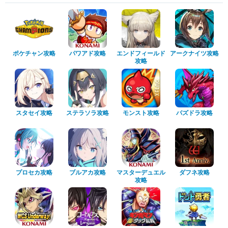
ポケチャン攻略
パワアド攻略
エンドフィールド
アークナイツ攻略
攻略
スタセイ攻略
ステラソラ攻略
モンスト攻略
パズドラ攻略
プロセカ攻略
ブルアカ攻略
マスターデュエル
ダフネ攻略
攻略