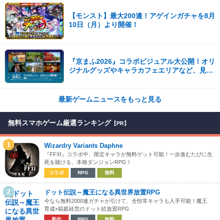
【モンスト】最大200連！アゲインガチャを8月
10日（月）より開催！
『京まふ2026』コラボビジュアル大公開！オリ
ジナルグッズやキャラカフェエリアなど、見ど
ころ満載！！
最新ゲームニュースをもっと見る
無料スマホゲーム厳選ランキング
【PR】
1
Wizardry Variants Daphne
『FFXI』コラボ中、限定キャラが無料ゲット可能！一歩進むたびに生
死を賭ける、本格ダンジョンRPG！
コラボ
RPG
無料
2
ドット伝説～魔王になる異世界放置RPG
今なら無料2000連ガチャが引けて、全恒常キャラも入手可能！魔王
育成×箱庭経営のドット絵放置RPG
新作
RPG
無料