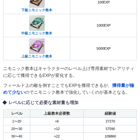
100EXP
下級ニモニック教本
1000EXP
中級ニモニック教本
5000EXP
上級ニモニック教本
ニモニック教本はキャラクターのレベル上げ専用素材でレアリティ
に応じて獲得できるEXPが変化する。
フィールド上の敵を倒すことでもEXPを獲得できるが、
獲得量が極
めて少ない
のでニモニック教本で強化していくのが基本となる。
レベルに応じて必要な素材量も増加
レベル
上級教本必要数
経験値
1〜20
×6
27270
20〜30
×12
57590
30〜40
×22
109860