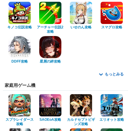
キノコ伝説攻略
アーチャー伝説2
いせのん攻略
スマグロ攻略
攻略
DDFF攻略
星屑の絆攻略
もっとみる
家庭用ゲーム機
スプラレイダース
SAOEoA攻略
カルドセプトビギ
エリオット攻略
攻略
ンズ攻略