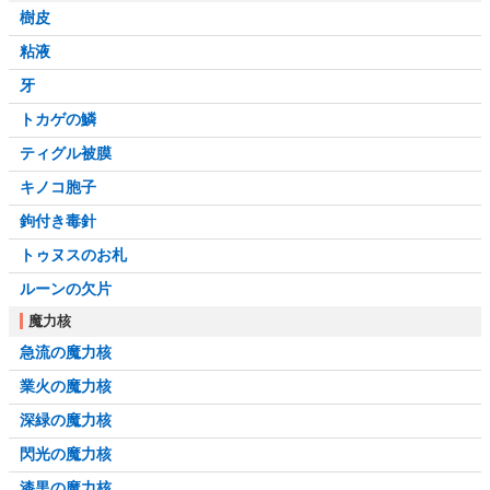
樹皮
粘液
牙
トカゲの鱗
ティグル被膜
キノコ胞子
鉤付き毒針
トゥヌスのお札
ルーンの欠片
魔力核
急流の魔力核
業火の魔力核
深緑の魔力核
閃光の魔力核
漆黒の魔力核