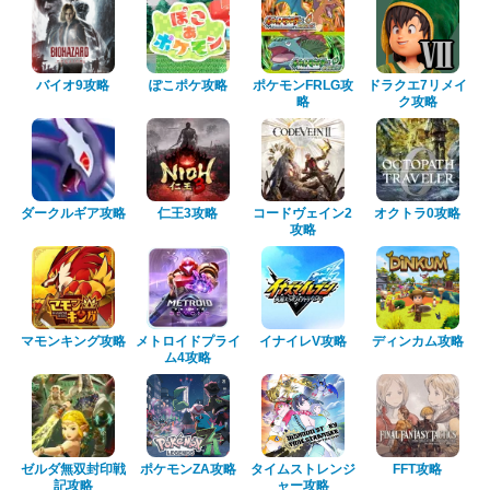
バイオ9攻略
ぽこポケ攻略
ポケモンFRLG攻
ドラクエ7リメイ
略
ク攻略
ダークルギア攻略
仁王3攻略
コードヴェイン2
オクトラ0攻略
攻略
マモンキング攻略
メトロイドプライ
イナイレV攻略
ディンカム攻略
ム4攻略
ゼルダ無双封印戦
ポケモンZA攻略
タイムストレンジ
FFT攻略
記攻略
ャー攻略