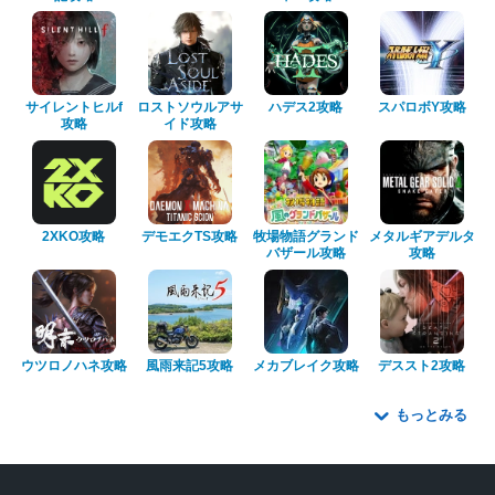
サイレントヒルf
ロストソウルアサ
ハデス2攻略
スパロボY攻略
攻略
イド攻略
2XKO攻略
デモエクTS攻略
牧場物語グランド
メタルギアデルタ
バザール攻略
攻略
ウツロノハネ攻略
風雨来記5攻略
メカブレイク攻略
デススト2攻略
もっとみる