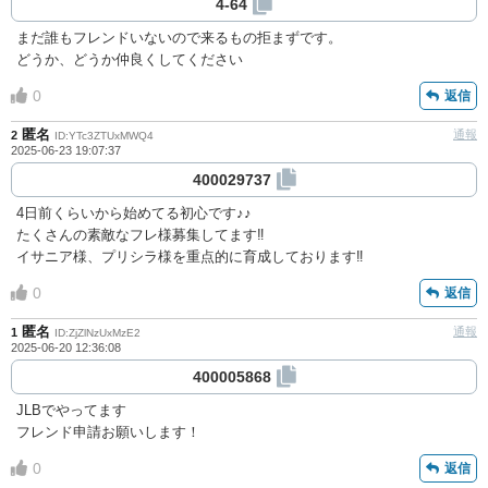
4-64
まだ誰もフレンドいないので来るもの拒まずです。
どうか、どうか仲良くしてください
0
返信
匿名
通報
2
ID:YTc3ZTUxMWQ4
2025-06-23 19:07:37
400029737
4日前くらいから始めてる初心です♪♪
たくさんの素敵なフレ様募集してます‼️
イサニア様、プリシラ様を重点的に育成しております‼️
0
返信
匿名
通報
1
ID:ZjZlNzUxMzE2
2025-06-20 12:36:08
400005868
JLBでやってます
フレンド申請お願いします！
0
返信