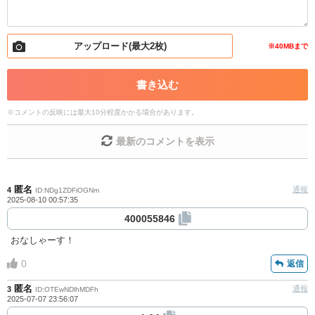
・外部サイトへの誘導や宣伝
・アカウントの売買など金銭が絡む内容の投稿
・各ゲームのネタバレを含む内容の投稿
・その他、管理者が不適切と判断した投稿
アップロード(最大2枚)
※40MBまで
コメントの削除につきましては下記フォームより申請を
書き込む
いただけますでしょうか。
※
コメントの反映には最大10分程度かかる場合があります。
コメントの削除を申請する
※投稿内容を確認後、順次対
応させていただきます。ご了承ください。
最新のコメントを表示
※一度削除したコメントは復元ができませんのでご注意
ください。
また、過度な利用規約の違反や、弊社に損害の及ぶ内容の書き込み
匿名
通報
4
ID:NDg1ZDFiOGNm
2025-08-10 00:57:35
があった場合は、法的措置をとらせていただく場合もございますの
で、あらかじめご理解くださいませ。
400055846
おなしゃーす！
0
返信
匿名
通報
3
ID:OTEwNDlhMDFh
2025-07-07 23:56:07