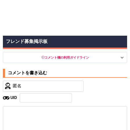
フレンド募集掲示板
コメント欄の利用ガイドライン
以下の書き込みを禁止とし、場合によってはコメント削除や書き込
み制限を行う可能性がございます。 あらかじめご了承ください。
・公序良俗に反する投稿
UID
・スパムなど、記事内容と関係のない投稿
・誰かになりすます行為
・個人情報の投稿や、他者のプライバシーを侵害する投
稿
・一度削除された投稿を再び投稿すること