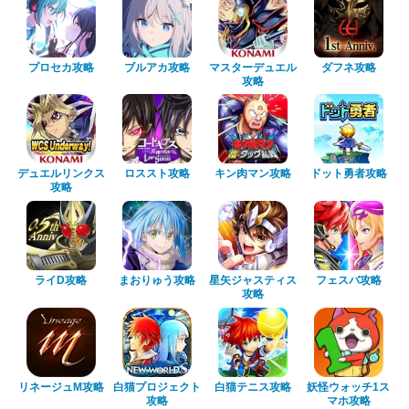
プロセカ攻略
ブルアカ攻略
マスターデュエル
ダフネ攻略
攻略
デュエルリンクス
ロススト攻略
キン肉マン攻略
ドット勇者攻略
攻略
ライD攻略
まおりゅう攻略
星矢ジャスティス
フェスバ攻略
攻略
リネージュM攻略
白猫プロジェクト
白猫テニス攻略
妖怪ウォッチ1ス
攻略
マホ攻略