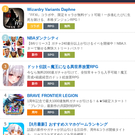
1
Wizardry Variants Daphne
『FFXI』コラボ中、限定キャラが無料ゲット可能！一歩進むたびに生
死を賭ける、本格ダンジョンRPG！
コラボ
RPG
無料
2
NBAダンクシティ
【8/6リリース】ガチャ240連分以上が引けるイベを開催中！NBAス
ターで魅せる爽快ストリートバスケ！
新作
SPG
無料
3
ドット伝説～魔王になる異世界放置RPG
今なら無料2000連ガチャが引けて、全恒常キャラも入手可能！魔王
育成×箱庭経営のドット絵放置RPG
新作
RPG
無料
4
BRAVE FRONTIER LEGION
1周年記念で最大1000連無料ガチャが引ける！＆★5確定スタート！
「ブレフロ」最新作の共闘対戦RPG
周年
RPG
無料
5
【8月最新】おすすめスマホゲームランキング
話題の新作やガチャが沢山引ける注目作、周年&コラボ開催タイト
ル、リセマラおすすめなどを完全網羅！