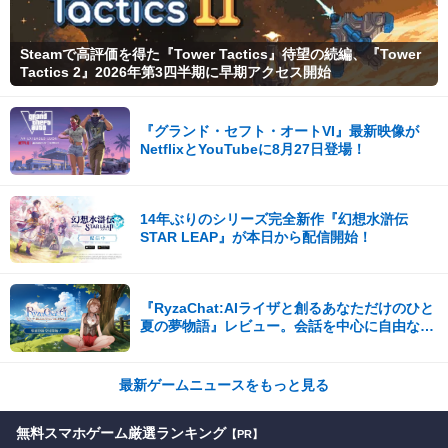
Steamで高評価を得た『Tower Tactics』待望の続編、『Tower
Tactics 2』2026年第3四半期に早期アクセス開始
『グランド・セフト・オートVI』最新映像が
NetflixとYouTubeに8月27日登場！
14年ぶりのシリーズ完全新作『幻想水滸伝
STAR LEAP』が本日から配信開始！
『RyzaChat:AIライザと創るあなただけのひと
夏の夢物語』レビュー。会話を中心に自由な冒
険を進めていくシステムはこれまでにない新鮮
な体験が楽しめる【先行プレイレポート】
最新ゲームニュースをもっと見る
無料スマホゲーム厳選ランキング
【PR】