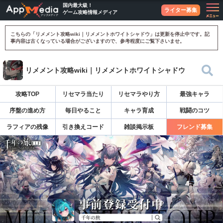
国内最大級！
ライター募集
ゲーム攻略情報メディア
こちらの「リメメント攻略wiki｜リメメントホワイトシャドウ」は更新を停止中です。記
事内容は古くなっている場合がございますので、参考程度にご覧下さいませ。
リメメント攻略wiki｜リメメントホワイトシャドウ
攻略TOP
リセマラ当たり
リセマラやり方
最強キャラ
序盤の進め方
毎日やること
キャラ育成
戦闘のコツ
ラフィアの残像
引き換えコード
雑談掲示板
フレンド募集