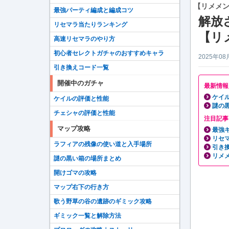
【リメメ
最強パーティ編成と編成コツ
解放
リセマラ当たりランキング
【リ
高速リセマラのやり方
初心者セレクトガチャのおすすめキャラ
2025年08
引き換えコード一覧
開催中のガチャ
最新情報
ケイ
ケイルの評価と性能
謎の
チェシャの評価と性能
注目記事
マップ攻略
最強キ
リセ
ラフィアの残像の使い道と入手場所
引き
リメメ
謎の黒い箱の場所まとめ
開けゴマの攻略
マップ右下の行き方
歌う野草の谷の遺跡のギミック攻略
ギミック一覧と解除方法