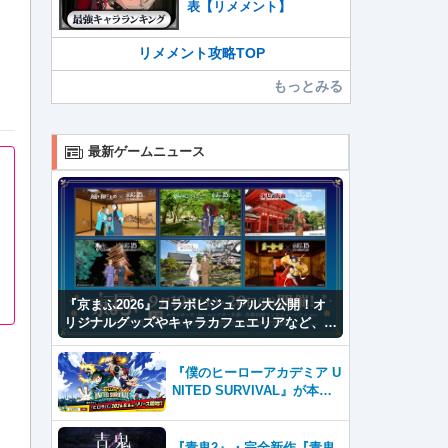
表【リメメント】
リメメント攻略TOP
もっとみる
最新ゲームニュース
『京まふ2026』コラボビジュアル大公開！オ
リジナルグッズやキャラカフェエリアなど、見
どころ満載！！
『僕のヒーローアカデミア U
NITED SURVIVAL』が本日8
月6日サービス開始！事前登
録者数100万を突破！
『青鬼2』・完全新作『青鬼