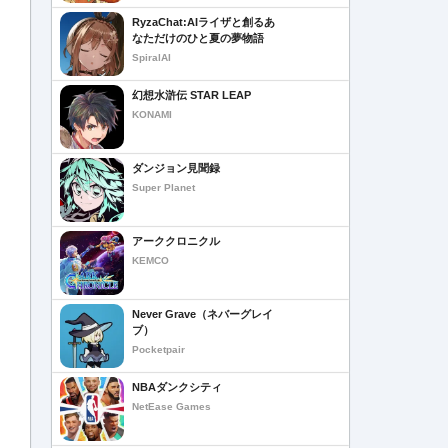
RyzaChat:AIライザと創るあ
なただけのひと夏の夢物語
SpiralAI
幻想水滸伝 STAR LEAP
KONAMI
ダンジョン見聞録
Super Planet
アーククロニクル
KEMCO
Never Grave（ネバーグレイ
ブ）
Pocketpair
NBAダンクシティ
NetEase Games