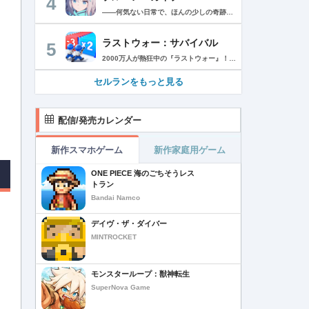
4
――何気ない日常で、ほんの少しの奇跡を見つける物語 Yostarが贈る学園×青春×物語RPG『ブルーアーカイブ -Blue Archive-』！ 先生として、個性豊かで魅力的な生徒たちと共に、一風変わった学園都市キヴォトスの 日常を過ごそう！ ■あらすじ ここは学園都市キヴォトス。 数千の学園からなる超巨大学園都市では、日々トラブルが絶えない。 この問題に対応すべく、連邦生徒会長によって連邦捜査部【シャーレ】が設立された。 この物語は【シャーレ】の顧問となる先生とそれに協力する生徒たちと学園都市での日常を 描いた物語である。 ▼可愛いキャラクターが活躍する3Dバトル 大迫力の3Dリアルタイムバトル！ 可愛いキャラクター達が画面いっぱいに所狭しと大活躍。 あなたは先生として、生徒たちを指揮しよう！ ▼個性豊かなキャラクターを彩るハイクオリティの2Dアニメーション 美少女キャラクターたちが綺麗な2Dアニメーションであなたを迎えてくれる！ 仲良くなると特別なアニメーションが見れることもあるぞ！ ▼生徒たちと絆を深めて彼女たちと特別な日常を過ごそう！ 一緒にいる時間が長ければ長いほど、彼女たちはあなたとの絆は深まっていく。 そんな彼女たちとの日々が、きっとあなたの日常を特別なものに！ ▼公式Twitter https://twitter.com/Blue_ArchiveJP ▼公式サイト https://bluearchive.jp/ (C)Yostar, Inc.
ラストウォー：サバイバル
5
2000万人が熱狂中の『ラストウォー』！ ゾンビの群れをくぐり抜け、超爽快バトルでストレス発散！ 世界は、崩壊の一途を辿ります………ゾンビに支配された世界で生き残るためには、戦うしかありません。 あなたは数少ない生存者として、押し寄せてくるゾンビの群れをせん滅することになります。 「生存者よ、終末世界の救世主になれ！」 ◆一瞬の判断で勝利を掴もう レーンに障害物とゾンビが待ち構えている。 避けるか、破壊するかの二択でゾンビの群れをくぐり抜け、勝利へと進もう！ ◆人類最後の砦を作ろう 基地建設、科学研究、部隊訓練、ゾンビ討伐…… 生存者基地を拠点に、自らの手で未来を切り開こう！ ◆最強チームを結成しよう 仲間となる英雄を集め、自分好みの最強部隊を作り上げよう。 多種多様なスキルを組み合わせ、ゾンビをボコボコにしよう！ ◆2000万人と一緒に楽しもう 終末世界でもチームワークが大切だ。 世界中のプレイヤーと協力し、強大なボスに挑もう！ 簡単だけど奥深い。これが『ラストウォー：サバイバル』だ！
セルランをもっと見る
配信/発売カレンダー
新作スマホゲーム
新作家庭用ゲーム
ONE PIECE 海のごちそうレス
トラン
Bandai Namco
デイヴ・ザ・ダイバー
MINTROCKET
モンスターループ：獣神転生
SuperNova Game