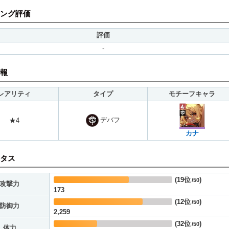
ング評価
評価
-
報
レアリティ
タイプ
モチーフキャラ
デバフ
★4
カナ
タス
(
19位
)
/50
攻撃力
173
(
12位
)
/50
防御力
2,259
(
32位
)
/50
体力