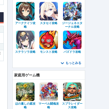
アークナイツ攻
スタセイ攻略
ジージェネエタ
略
ーナル攻略
ステラソラ攻略
モンスト攻略
パズドラ攻略
復
もっとみる
家庭用ゲーム機
ほの暮しの庭攻
マーベル闘魂攻
スプラレイダー
略
略
ス攻略