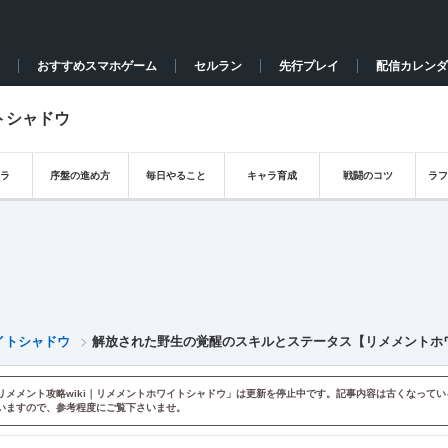
おすすめスマホゲーム
セルラン
先行プレイ
配信カレンダ
トシャドウ
ラ
序盤の進め方
毎日やること
キャラ育成
戦闘のコツ
ラ
イトシャドウ
解放された野生の覚醒のスキルとステータス【リメメントホ
リメメント攻略wiki｜リメメントホワイトシャドウ」は更新を停止中です。記事内容は古くなってい
いますので、参考程度にご覧下さいませ。