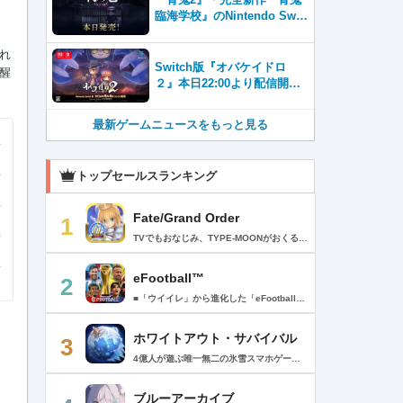
臨海学校』のNintendo Swit
ch™＆Steam®版が本日発
売！
れ
Switch版『オバケイドロ
醒
２』本日22:00より配信開
始！&DLC『追加キャラクタ
ーパック１』が登場！
最新ゲームニュースをもっと見る
トップセールスランキング
Fate/Grand Order
1
TVでもおなじみ、TYPE-MOONがおくるFateのRPG！ スマホでも本格的なRPGが楽しめる。 文字数にして500万字超という、圧倒的なボリュームを堪能できるストーリー！ 本編以外にもキャラクターごとにストーリーを用意し、Fateファンも今回はじめてFateの世界を体験される方も十分満足いただける内容となっています。 【あらすじ】 西暦2015年。 地球の未来を観測するカルデアは、2017年以降の人類史が崩壊している事実を確認した。 昨日まで確かに存在していた2115年までの“約束された未来”は、何の前触れもなく突如として消え去ったのだ。 なぜ。どうして。だれが。どうやって。 西暦2004年 日本 ある地方都市。 ここに今まではなかった、「観測できない領域」が現れたと。 カルデアはこれを人類絶滅の原因と仮定し、いまだ実験段階だった第六の実験を決行する事となった。 それは過去への時間旅行。 人間を霊子化させて過去に送りこみ、事象に介入する事で時空の特異点を解明、あるいは破壊する禁断の儀式。 その名を人理守護指令、グランドオーダー。 人類を守るために人類史に立ち向かう、運命と戦うものたちの総称である。 【ゲーム概要】 スマホに最適化された簡単操作のコマンドオーダーバトル！ プレイヤーはマスターとなって英霊たちを操り敵を倒し謎を解明していく。 好みの英霊で戦うか、強い英霊で戦うかバトルスタイルはプレイヤーしだい。 ◆豪華声優陣が続々参加 青木志貴、茜屋日海夏、赤羽根健治、明坂聡美、浅川悠、朝日奈丸佳、阿澄佳奈、阿部彬名、阿部敦、阿部里果、雨宮天、新井里美、井口裕香、井澤詩織、石川界人、石川由依、石谷春貴、伊瀬茉莉也、市ノ瀬加那、伊藤彩沙、伊藤かな恵、伊東健人、伊藤静、伊藤美紀、稲田徹、井上和彦、井上喜久子、井上麻里奈、伊丸岡篤、石見舞菜香、上坂すみれ、植田佳奈、上田麗奈、内田真礼、内田雄馬、内山昂輝、梅原裕一郎、江川央生、江口拓也、江越彬紀、遠藤綾、大久保瑠美、大空直美、大塚明夫、大塚芳忠、大原さやか、大和田仁美、岡本信彦、置鮎龍太郎、小倉唯、小澤亜李、小野賢章、小野大輔、小野友樹、小見川千明、かかずゆみ、柿原徹也、加隈亜衣、笠間淳、加瀬康之、門脇舞以、金元寿子、神尾晋一郎、茅野愛衣、川澄綾子、河西健吾、川野剛稔、神奈延年、鬼頭明里、木村珠莉、木村良平、桐本拓哉、釘宮理恵、久野美咲、黒木ほの香、黒田崇矢、桑原由気、KENN、高野麻里佳、古賀葵、小清水亜美、後藤邑子、小西克幸、小林千晃、小林ゆう、小林裕介、小原好美、小松未可子、子安武人、小山力也、近藤玲奈、斎賀みつき、西前忠久、斉藤壮馬、斎藤千和、坂本真綾、佐倉綾音、櫻井孝宏、佐藤聡美、佐藤利奈、沢城みゆき、下屋則子、島﨑信長、嶋村侑、庄司宇芽香、白石晴香、新垣樽助、真堂圭、末柄里恵、杉田智和、杉山紀彰、鈴木達央、鈴木崚汰、鈴代紗弓、鈴村健一、諏訪彩花、諏訪部順一、関俊彦、関智一、瀬戸麻沙美、芹澤優、仙台エリ、千本木彩花、園崎未恵、大地葉、高乃麗、高野直子、高橋花林、高橋李依、高山みなみ、武内駿輔、竹内良太、武田華、田中敦子、田中美海、田中理恵、谷山紀章、種﨑敦美、種田梨沙、田丸篤志、田村睦心、田村ゆかり、丹下桜、千葉繁、千葉翔也、津田健次郎、紡木吏佐、鶴岡聡、寺崎裕香、寺島拓篤、東山奈央、土岐隼一、飛田展男、戸松遥、豊永利行、鳥海浩輔、中井和哉、中田譲治、長縄まりあ、仲村美沙希、中村悠一、名塚佳織、生天目仁美、浪川大輔、能登麻美子、野中藍、乃村健次、土師孝也、長谷川育美、花江夏樹、花澤香菜、花守ゆみり、早見沙織、原由実、春野杏、潘めぐみ、日岡なつみ、日笠陽子、日野聡、平川大輔、ファイルーズあい、福圓美里、福西勝也、福山潤、藤井隼、藤沼建人、ブリドカットセーラ恵美、古川慎、保志総一朗、星野貴紀、堀内賢雄、堀江由衣、本多真梨子、本多陽子、本渡楓、前野智昭、M・A・O、増田俊樹、Machico、松風雅也、真殿光昭、マフィア梶田、三上哲、三木眞一郎、水樹奈々、水島大宙、水橋かおり、緑川光、水瀬いのり、南央美、峯田茉優、宮野真守、宮本充、村瀬歩、森川智之、森田了介、森永千才、森なな子、諸星すみれ、安井邦彦、山路和弘、山下大輝、山下七海、山寺宏一、山根綺、山野井仁、山村響、悠木碧、ゆかな、遊佐浩二、吉野裕行、佳村はるか、米澤円、若林直美、和氣あず未、和多田美咲（50音順） ◆全体構成・メインシナリオ・シナリオ・総監督 奈須きのこ ◆リードキャラクターデザイナー 武内崇 ◆アートディレクション TYPE-MOON ◆メインシナリオ・シナリオ執筆 東出祐一郎、桜井光 水瀬葉月、星空めてお ◆ゲストライター amphibian、虚淵玄（ニトロプラス）、acpi、ＯＫＳＧ（TYPE-MOON）、経験値、小太刀右京、三田誠、たけのこ星人、橘公司、田中天（株式会社フラッグノーツ）、成田良悟、鋼屋ジン、ひろやまひろし、円居挽、茗荷屋甚六、矢野俊策（株式会社フラッグノーツ）、リヨ（50音順） ◆キャラクターデザイン I-IV、蒼月タカオ（TYPE-MOON）、AKIRA、Azusa、東冬、荒野、Anmi、池澤真、石田あきら、いみぎむる、兔ろうと、羽海野チカ、大森葵、岡崎武士、okojo、およ、加藤いつわ、カワグチタケシ、きばどりリュー、桐原小鳥、ギンカ、倉花千夏、黒星紅白、小梅けいと、近衛乙嗣、小松崎類、こやまひろかず（TYPE-MOON）、西藤浩樹（LASENGLE）、saitom、坂本みねぢ、佐々木少年、サテー、色素、縞うどん（TYPE-MOON）、島田フミカネ、しまどりる、sime、下越（TYPE-MOON）、シャカＰ（LASENGLE）、白浜鴎、しらび、白峰、真じろう、STAR影法師、曽我誠、タイキ、高橋慶太郎、高山箕犀、竹、武中英雄、武梨えり、たけのこ星人、TAKOLEGS、田島昭宇、タスクオーナ、danciao、中央東口、CHOCO、悌太、Dd、天空すふぃあ、DANGERDROP、toi8、トリダモノ、中原、なまにくATK、西出ケンゴロー、nipi、ネコタワワ、NOCO、pako、林けゐ、原田たけひと、春野友矢、ばん！、Bすけ、左、ヒライユキオ、平野稜二、広江礼威、ひろやまひろし、PFALZ、ぶくろて、huke、BLACK（TYPE-MOON）、古海鐘一、BUNBUN、hou、ホトソウカ、本庄雷太、前田浩孝、マシマサキ、また、松竜、Mika Pikazo、緑川美帆、三輪士郎、村山竜大、めろん22、望月けい、元村人、森井しづき、森山大輔、山中虎鉄、YOCO_N（LASENGLE）、余湖裕輝、米山舞、La-na、lack、リヨ、Ryota-H、輪くすさが、redjuice、ReDrop、ろび～な、ワダアルコ、渡れい（50音順） このアプリケーションには、（株）ＣＲＩ・ミドルウェアの「CRIWARE（TM）」が使用されています。
eFootball™
2
■「ウイイレ」から進化した「eFootball™」 人気サッカーゲーム「ウイニングイレブン」が「eFootball™」とタイトルを変え、大きく進化して生まれ変わりました。「eFootball™」で新しいサッカーゲームを体感しましょう！ ■はじめての方でも安心 ダウンロード後は、実践を交えたステップアップ方式のチュートリアルで直感的に基本操作を覚えることができます！さらに、チュートリアルを全てクリアすると、リオネル メッシがもらえます！！ また、試合の面白さや爽快感を楽しんでいただくためにスマートアシストを実装。 複雑な操作をしなくても、華麗なドリブルやパスで相手をかわして強烈なシュートでゴールを奪うことができます！ 【基本的な遊び方】 ■好きなチームで始めよう 欧州、米州、アジアなど世界各国のクラブやナショナルチームなどお気に入りのチームでスタートできます！ ■選手を獲得しましょう チームを作成したら、選手を獲得しましょう。現役のスーパースターや、歴史に残るレジェンドたちが、あなたのクラブでの活躍を待っています！ ・スペシャル選手リスト 現実の試合で大活躍した選手や、注目リーグの選手、レジェンドなどの特別な選手を獲得できます。 ・スタンダード選手リスト 好きな選手を獲得できます。条件を設定して絞り込むことができます。 ・監督リスト さまざまな戦術や得意な育成タイプを持った監督を獲得できます。 ■試合を楽しもう 獲得した選手でチームを編成したら、いよいよ試合に挑戦！ AIを相手に腕を磨いたり、オンライン対戦でランキングを競ったり、楽しみ方はあなた次第です。 ・対AI戦で腕を磨く 注目リーグのチームやナショナルチームを相手に戦うイベントなど、サッカーシーズンに合わせたさまざまなテーマのイベントが開催されています。 また、10段階にレベル分けされたDivision制の「eFootball™ リーグ」で楽しみながらレベルアップしていくことも可能です！ ・対人戦で実力を試す Division制の全ユーザーとランキングを競う「eFootball™ リーグ」や、毎週開催される様々なイベントで、オンラインでのリアルタイム対戦を楽しむことができます。あなたのドリームチームで、最高峰のDivision 1を目指しましょう！ ・友達と最大3vs3の対戦を楽しむ フレンドマッチ機能を使って、友達と対戦することができます。育て上げたチームの強さを友達に見せつけましょう！ また、最大3vs3の協力対戦も可能。友達とオンラインで集まって対戦を楽しみましょう！ ■選手を育てる 獲得した選手は、選手種別によっては成長させることができます。 試合に出場させたり、ゲーム内アイテムを使用したりして、選手のレベルを上げる事で入手できる「タレントポイント」で、能力パラメータを上昇させましょう。 より自分好みの選手にしたい場合は、手動でポイントを割り振りましょう。 ポイントの割り振りに迷った場合は、[おまかせ]で設定することもできます。 自分だけのお気に入りの選手に育て上げましょう！ 【もっと楽しむ】 ■Live Updateを毎週配信 選手の移籍や、現実の試合での活躍が反映される「Live Update」を搭載。 毎週配信される「Live Update」を参考に、スカッドを編成し試合に挑みましょう。 ■スタジアムをカスタマイズ 試合中のスタジアムに反映されるコレオ・オブジェクトなどのスタジアムパーツをカスタマイズできます。 思い通りのスタジアムにアレンジして、ゲーム体験を彩りましょう！ ※居住国・地域が以下のお客様には、eFootball™ コインによるルートボックス施策をご提供しておりません。 ベルギー、ブラジル(18歳未満) 【最新情報について】 本商品は、新機能やモードの追加、ゲームプレイ・イベントのアップデートを継続的に行っていきます。 最新情報は「eFootball™」公式サイトをご確認ください。 【ダウンロードについて】 本アプリをダウンロードするためには、ストレージに約3.3GBの空き容量が必要となります。 あらかじめ3.3GB以上の容量を空けてからダウンロードを行っていただけますようお願いします。 ダウンロード時はWi-Fi環境で接続することを推奨いたします。 ※アップデートにつきましても同様となります。 【通信環境について】 本アプリはオンラインゲームです。通信可能な環境でお楽しみください。
ホワイトアウト・サバイバル
3
4億人が遊ぶ唯一無二の氷雪スマホゲーム！サクッと爽快！みんなで極寒サバイバル ！ 猛吹雪に襲われ、かつての世界は崩壊。人類の文明の灯火は、氷雪の中で今にも消えかかっている…。 生存者達よ、今こそ立ち上がれ！——仲間を率いて希望の灯りをともし、凍てつく大地に新たな拠点を築こう！ さらに新規ユーザー限定でSSR英雄「ジャスミン」が無料で仲間入り！ 彼女と共に氷原の奥地へと踏み込み、吹雪の中に潜む未知の脅威に立ち向かおう！ 【ゲームの特徴】 ◆領地再建！凍土に希望の光を！ 大溶鉱炉に火を灯すことから始めて、積もった雪を溶かして領土を開拓しよう！ 法令を発布して人員を的確に配置すれば、拠点の建設効率がぐんとアップ！ ◆放置で楽々、資源を効率ストック！ ワンタップで英雄を派遣するだけで、見守りは不要！ オフライン中も資源は自動でたっぷり蓄積されて、戻れば報酬が山盛り！極寒サバイバルでも、もう怖くない！ ◆お手軽に始められる氷雪ミニゲーム！ ミニゲームが次々と登場！「穴釣り選手権」でレア生物図鑑を解放し、「除雪隊」で雪山の宝を発見しよう！ スキマ時間でも気軽にプレイできて、雪原ライフは楽しさ満載！ ◆戦略を駆使して、英雄で敵を撃退！ 英雄はレベル共有で育成の手間いらずで、スキルを活かせば様々な難関を攻略可能！ 最強チームを組み上げて、敵を圧倒しよう！ ◆協力プレイで、凍土制覇を目指そう！ 同盟の支援で負傷者の治療や育成もスピードアップ！ 作戦を練って仲間と役割分担すれば戦力倍増！勝利の喜びをみんなで分かち合おう！ さらにたくさんのコンテンツをお届けいたします： ◆オフィシャルサイト: https://whiteoutsurvival.centurygames.com/ja ◆X: https://x.com/WOS_Japan ◆Facebook: https://www.facebook.com/WhiteoutSurvival ◆Discord: https://discord.gg/whiteoutsurvival ◆YouTube: https://www.youtube.com/@WhiteoutSurvivalOfficial_JA ◆TikTok: https://www.tiktok.com/@howasaba.jp
ブルーアーカイブ