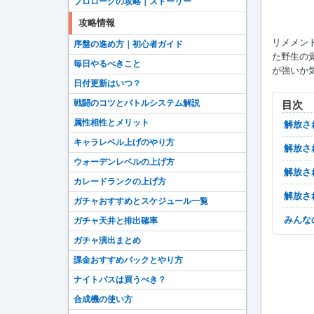
プロローグの攻略｜ストーリー
攻略情報
リメメン
序盤の進め方｜初心者ガイド
た野生の
毎日やるべきこと
が強いか
日付更新はいつ？
戦闘のコツとバトルシステム解説
目次
属性相性とメリット
解放
キャラレベル上げのやり方
解放
ウォーデンレベルの上げ方
解放
カレードランクの上げ方
解放
ガチャおすすめとスケジュール一覧
みん
ガチャ天井と排出確率
ガチャ演出まとめ
課金おすすめパックとやり方
ナイトパスは買うべき？
合成機の使い方