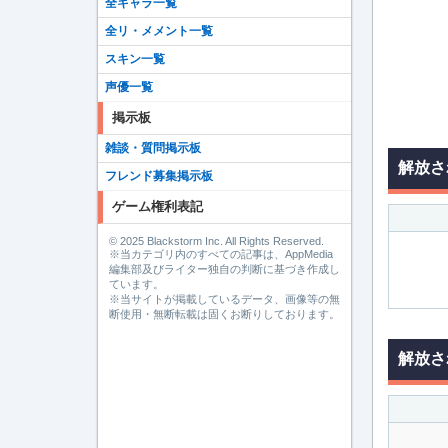
全キャラ一覧
全リ・メメント一覧
スキン一覧
声優一覧
掲示板
雑談・質問掲示板
解放さ
フレンド募集掲示板
ゲーム権利表記
© 2025 Blackstorm Inc. All Rights Reserved.
※当カテゴリ内のすべての記事は、AppMedia
編集部及びライター独自の判断に基づき作成し
ています。
※当サイトが掲載しているデータ、画像等の無
断使用・無断転載は固くお断りしております。
解放さ