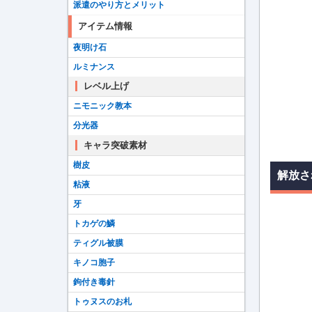
派遣のやり方とメリット
アイテム情報
夜明け石
ルミナンス
レベル上げ
ニモニック教本
分光器
キャラ突破素材
樹皮
解放さ
粘液
牙
トカゲの鱗
ティグル被膜
キノコ胞子
鉤付き毒針
トゥヌスのお札