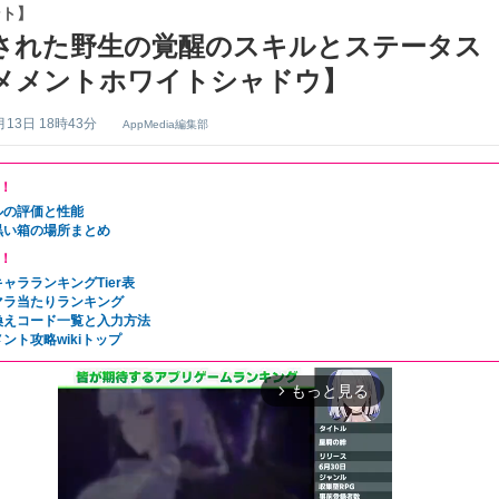
ント】
された野生の覚醒のスキルとステータス
メメントホワイトシャドウ】
月13日 18時43分
AppMedia編集部
！
ルの評価と性能
黒い箱の場所まとめ
！
ャラランキングTier表
マラ当たりランキング
換えコード一覧と入力方法
ント攻略wikiトップ
もっと見る
arrow_forward_ios