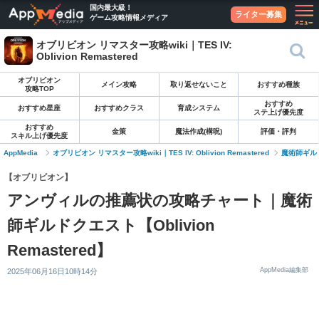
国内最大級！
ライター募集
ゲーム攻略情報メディア
オブリビオン リマスター攻略wiki｜TES IV:
Oblivion Remastered
オブリビオン
メイン攻略
取り返せないこと
おすすめ種族
攻略TOP
おすすめ
おすすめ星座
おすすめクラス
育成システム
ステ上げ優先度
おすすめ
金策
魔法作成(構呪)
評価・評判
スキル上げ優先度
AppMedia
オブリビオン リマスター攻略wiki｜TES IV: Oblivion Remastered
魔術師ギル
【オブリビオン】
アンヴィルの推薦状の攻略チャート｜魔術
師ギルドクエスト【Oblivion
Remastered】
AppMedia編集部
2025年06月16日10時14分