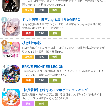
『FFXI』コラボ中、限定キャラが無料ゲット可能！一歩進むたびに生
死を賭ける、本格ダンジョンRPG！
コラボ
RPG
無料
2
ドット伝説～魔王になる異世界放置RPG
今なら無料2000連ガチャが引けて、全恒常キャラも入手可能！魔王
育成×箱庭経営のドット絵放置RPG
新作
RPG
無料
3
杖と剣の伝説
8/16~『ぼざろ』コラボ決定！ログインだけで毎日無料10連ガチャが
引ける！剣と魔法で戦う放置RPG
コラボ
RPG
無料
4
BRAVE FRONTIER LEGION
1周年記念で最大1000連無料ガチャが引ける！＆★5確定スタート！
「ブレフロ」最新作の共闘対戦RPG
周年
RPG
無料
5
【8月最新】おすすめスマホゲームランキング
話題の新作やガチャが沢山引ける注目作、周年&コラボ開催タイト
ル、リセマラおすすめなどを完全網羅！
特集
無料