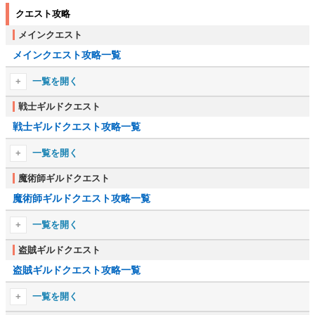
クエスト攻略
メインクエスト
メインクエスト攻略一覧
一覧を開く
チュートリアル
戦士ギルドクエスト
戦士ギルドクエスト攻略一覧
アミュレットを届けよ
帝位継承者の捜索
一覧を開く
クヴァッチを守れ
戦士ギルドに入る
魔術師ギルドクエスト
ウェイノン修道院
魔術師ギルドクエスト攻略一覧
悩みの種はネズミ
暁の道
荒涼たる採掘坑
一覧を開く
デイゴンの祠
不運な店主
魔術師ギルドへの加入
盗賊ギルドクエスト
密偵
未完の仕事
盗賊ギルドクエスト攻略一覧
シェイディンハルの推薦状
デイドラの血
酔いどれ三人組
ブラヴィルの推薦状
一覧を開く
ブルーマの門
ブルーマの推薦状