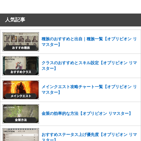
コメントの削除につきましては下記フォームより申請をいた
だけますでしょうか。
人気記事
コメントの削除を申請する
※投稿内容を確認後、順次対応さ
せていただきます。ご了承ください。
※一度削除したコメントは復元ができませんのでご注意くだ
種族のおすすめと出自｜種族一覧【オブリビオン リ
さい。
マスター】
また、過度な利用規約の違反や、弊社に損害の及ぶ内容の書き込みがあ
った場合は、法的措置をとらせていただく場合もございますので、あら
クラスのおすすめとスキル設定【オブリビオン リマ
かじめご理解くださいませ。
スター】
メインクエスト攻略チャート一覧【オブリビオン リ
マスター】
金策の効率的な方法【オブリビオン リマスター】
おすすめステータス上げ優先度【オブリビオン リマ
スター】