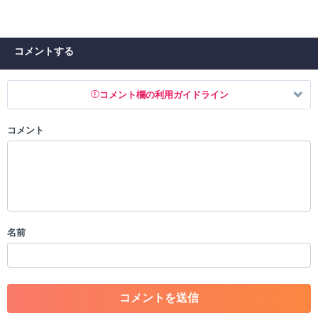
コメントする
コメント欄の利用ガイドライン
コメント
以下の書き込みを禁止とし、場合によってはコメント削除や書き込み制
限を行う可能性がございます。 あらかじめご了承ください。
・公序良俗に反する投稿
・スパムなど、記事内容と関係のない投稿
・誰かになりすます行為
・個人情報の投稿や、他者のプライバシーを侵害する投稿
名前
・一度削除された投稿を再び投稿すること
・外部サイトへの誘導や宣伝
・アカウントの売買など金銭が絡む内容の投稿
・各ゲームのネタバレを含む内容の投稿
・その他、管理者が不適切と判断した投稿