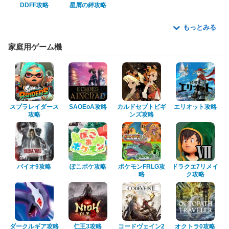
DDFF攻略
星屑の絆攻略
もっとみる
家庭用ゲーム機
スプラレイダース
SAOEoA攻略
カルドセプトビギ
エリオット攻略
攻略
ンズ攻略
バイオ9攻略
ぽこポケ攻略
ポケモンFRLG攻
ドラクエ7リメイ
略
ク攻略
ダークルギア攻略
仁王3攻略
コードヴェイン2
オクトラ0攻略