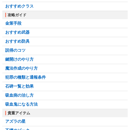
秩序の終わり
死にゆく君に口づけを
おすすめクラス
狂気の王子
手がかりを辿って
攻略ガイド
金策手段
汝が母を称えよ
おすすめ武器
おすすめ防具
説得のコツ
鍵開けのやり方
魔法作成のやり方
犯罪の種類と通報条件
石碑一覧と効果
吸血病の治し方
吸血鬼になる方法
貴重アイテム
アズラの星