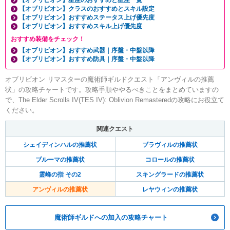
【オブリビオン】星座のおすすめと星座一覧
【オブリビオン】クラスのおすすめとスキル設定
【オブリビオン】おすすめステータス上げ優先度
【オブリビオン】おすすめスキル上げ優先度
おすすめ装備をチェック！
【オブリビオン】おすすめ武器｜序盤・中盤以降
【オブリビオン】おすすめ防具｜序盤・中盤以降
オブリビオン リマスターの魔術師ギルドクエスト「アンヴィルの推薦
状」の攻略チャートです。攻略手順ややるべきことをまとめていますの
で、The Elder Scrolls IV(TES IV): Oblivion Remasteredの攻略にお役立て
ください。
関連クエスト
シェイディンハルの推薦状
ブラヴィルの推薦状
ブルーマの推薦状
コロールの推薦状
霊峰の指 その2
スキングラードの推薦状
アンヴィルの推薦状
レヤウィンの推薦状
魔術師ギルドへの加入の攻略チャート