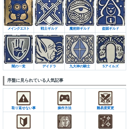
メインクエスト
戦士ギルド
魔術師ギルド
盗賊ギルド
闇の一党
デイドラ
九大神の騎士
Sアイルズ
序盤に見られている人気記事
取り返せない事
操作方法
難易度変更