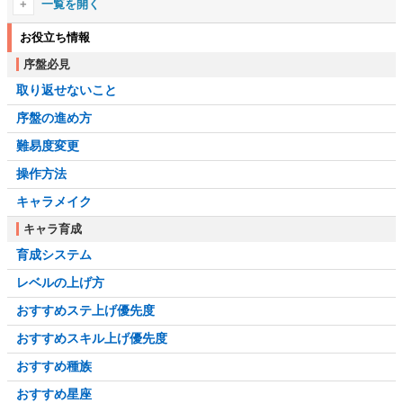
抹殺者
一覧を開く
メリディア
奇襲
時の叡智
最高の罠を求めて
危険な薬
フロストクラグ尖塔
お役立ち情報
メファーラ
虫の王との対決
ステンダールの慈愛
罠にしかける餌
夜母の子
バトルホーン城
序盤必見
ハーシーン
錬金術の習得
忠実なる従者
狂気を理解するには
犯人は誰だ
取り返せないこと
ダンバロウ入江
モラグ・バル
聖戦士の剣
中毒はなはだし
暗殺者の策略
序盤の進め方
深い嘲笑の洞穴
ボエシア
タロスの祝福
偏執の貴婦人
永遠の退役
難易度変更
クラヴィカス・ヴァイル
羽根を失いしウマリル
アグノンの冷たき炎
極秘任務
操作方法
ハルメアス・モラ
継承の儀式
浄化の儀式
キャラメイク
マニアの儀式
秘密の隠し場所
キャラ育成
ディメンシャの儀式
ある魔術師の営み
育成システム
フリンジ奪還
一家の末路
レベルの上げ方
ゲートキーパーの再生
破られた誓約
おすすめステ上げ優先度
無防備な軍団
最期の正義
おすすめスキル上げ優先度
肩書きの象徴
名誉が問われる日
おすすめ種族
狂気の根源
極寒の眠り
おすすめ星座