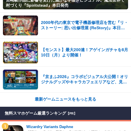
宮崎駿作品に影響を受けた温かな手描きビジュアル。魔法世界で
村づくり『Spiritstead』本日発売
2000年代の東京で電子機器修理店を営む『リ・
ストーリー: 思い出修理屋 (ReStory)』本日
Steamで配信開始
【モンスト】最大200連！アゲインガチャを8月
10日（月）より開催！
『京まふ2026』コラボビジュアル大公開！オリ
ジナルグッズやキャラカフェエリアなど、見ど
ころ満載！！
最新ゲームニュースをもっと見る
無料スマホゲーム厳選ランキング
【PR】
1
Wizardry Variants Daphne