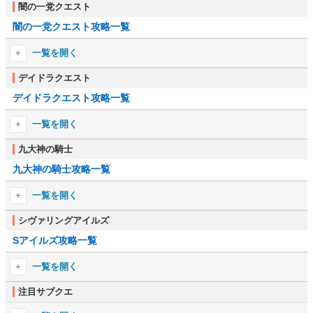
盗賊ギルドを探せ
闇の一党クエスト
神々の血
コロールの推薦状
闇の一党クエスト攻略一覧
最強の盗賊に勝利あれ
ミスカルカンド
霊峰の指 その2
単独での窃盗
ブルーマ防衛
一覧を開く
スキングラードの推薦状
貧民の救済
ブルーマに援軍を
暗闇の刃
デイドラクエスト
アンヴィルの推薦状
エルフの乙女
大いなる門
デイドラクエスト攻略一覧
迎えられし日
レヤウィンの推薦状
アーダルジの家宝
楽園
水上の墓穴
一覧を開く
魔術師の杖
裏工作
ドラゴンファイアを灯す
不慮の事故
アズラ
九大神の騎士
ギルドの思惑
失われた歴史
帝都の竜の鎧
悪しき者に安息はない
九大神の騎士攻略一覧
シェオゴラス
ヴァータセンの秘密
レックスの始末
死刑執行
ヴァーミルナ
死霊術師の月
一覧を開く
光無き眼を向けて
シャドウスケイルの背教者
ナミラ
喰うか喰われるか
巡礼
シヴァリングアイルズ
解放の矢
シシスに仕えし者
サングイン
情報の対価
Sアイルズ攻略一覧
聖戦士の祠
スプリングヒールの靴
暗殺された男
ノクターナル
暴かれた陰謀
九大神修道院
究極の強奪
一覧を開く
我が同志を見張る者
ペライト
死霊術師のアミュレット
自然の猛威
ニベン湾の扉
注目サブクエ
孤独な放浪者
マラキャス
血虫の兜
正義の道
狂気のフリンジを抜けて