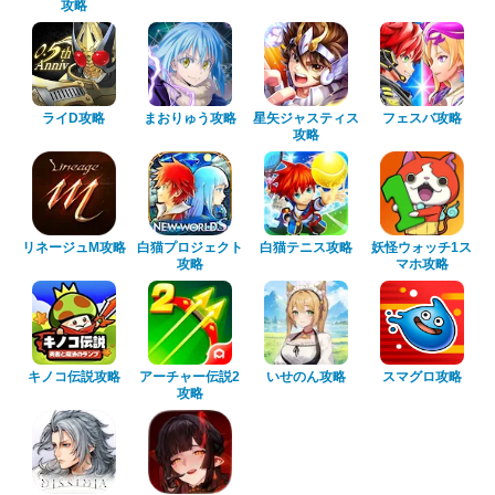
攻略
ライD攻略
まおりゅう攻略
星矢ジャスティス
フェスバ攻略
攻略
リネージュM攻略
白猫プロジェクト
白猫テニス攻略
妖怪ウォッチ1ス
攻略
マホ攻略
キノコ伝説攻略
アーチャー伝説2
いせのん攻略
スマグロ攻略
攻略