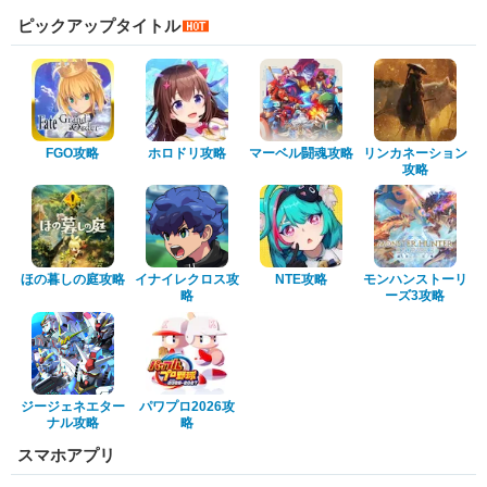
ピックアップタイトル
FGO攻略
ホロドリ攻略
マーベル闘魂攻略
リンカネーション
攻略
ほの暮しの庭攻略
イナイレクロス攻
NTE攻略
モンハンストーリ
略
ーズ3攻略
ジージェネエター
パワプロ2026攻
ナル攻略
略
スマホアプリ