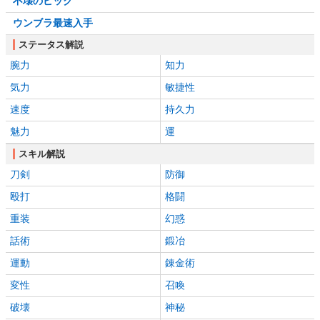
不壊のピック
ウンブラ最速入手
ステータス解説
腕力
知力
気力
敏捷性
速度
持久力
魅力
運
スキル解説
刀剣
防御
殴打
格闘
重装
幻惑
話術
鍛冶
運動
錬金術
変性
召喚
破壊
神秘