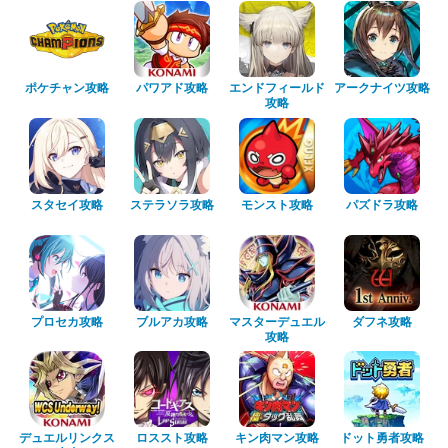
ポケチャン攻略
パワアド攻略
エンドフィールド
アークナイツ攻略
攻略
スタセイ攻略
ステラソラ攻略
モンスト攻略
パズドラ攻略
プロセカ攻略
ブルアカ攻略
マスターデュエル
ダフネ攻略
攻略
デュエルリンクス
ロススト攻略
キン肉マン攻略
ドット勇者攻略