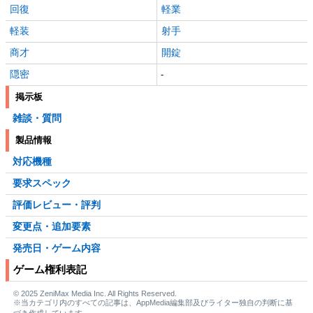
回復
軽業
軽装
射手
商才
開錠
隠密
-
掲示板
雑談・質問
製品情報
対応機種
要求スペック
評価レビュー・評判
変更点・追加要素
発売日・ゲーム内容
ゲーム権利表記
© 2025 ZeniMax Media Inc. All Rights Reserved.
※当カテゴリ内のすべての記事は、AppMedia編集部及びライター独自の判断に基
づき作成しています。