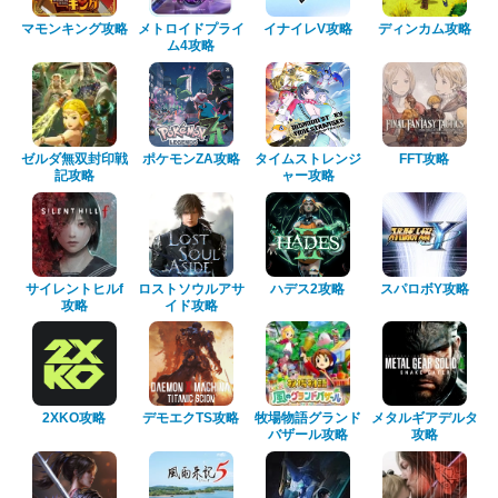
マモンキング攻略
メトロイドプライ
イナイレV攻略
ディンカム攻略
ム4攻略
ゼルダ無双封印戦
ポケモンZA攻略
タイムストレンジ
FFT攻略
記攻略
ャー攻略
サイレントヒルf
ロストソウルアサ
ハデス2攻略
スパロボY攻略
攻略
イド攻略
2XKO攻略
デモエクTS攻略
牧場物語グランド
メタルギアデルタ
バザール攻略
攻略