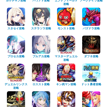
ポケチャン攻略
パワアド攻略
エンドフィールド
アークナイツ攻略
攻略
スタセイ攻略
ステラソラ攻略
モンスト攻略
パズドラ攻略
プロセカ攻略
ブルアカ攻略
マスターデュエル
ダフネ攻略
攻略
デュエルリンクス
ロススト攻略
キン肉マン攻略
ドット勇者攻略
攻略