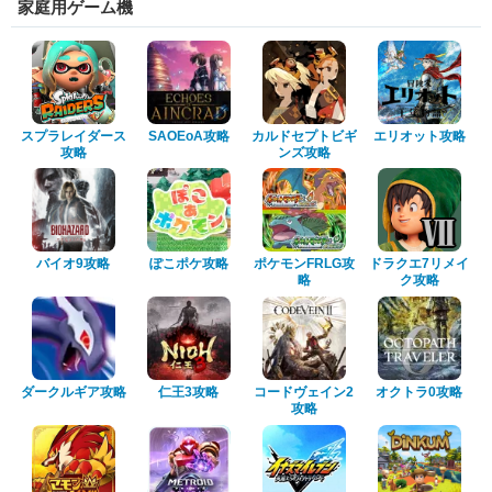
家庭用ゲーム機
スプラレイダース
SAOEoA攻略
カルドセプトビギ
エリオット攻略
攻略
ンズ攻略
バイオ9攻略
ぽこポケ攻略
ポケモンFRLG攻
ドラクエ7リメイ
略
ク攻略
ダークルギア攻略
仁王3攻略
コードヴェイン2
オクトラ0攻略
攻略