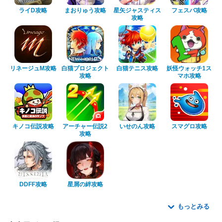
ライD攻略
まおりゅう攻略
星矢ジャスティス
フェスバ攻略
攻略
リネージュM攻略
白猫プロジェクト
白猫テニス攻略
妖怪ウォッチ1ス
攻略
マホ攻略
キノコ伝説攻略
アーチャー伝説2
いせのん攻略
スマグロ攻略
攻略
DDFF攻略
星屑の絆攻略
もっとみる