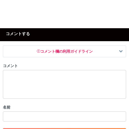
コメントする
コメント欄の利用ガイドライン
コメント
以下の書き込みを禁止とし、場合によってはコメント削除や書き込み制
限を行う可能性がございます。 あらかじめご了承ください。
・公序良俗に反する投稿
・スパムなど、記事内容と関係のない投稿
・誰かになりすます行為
・個人情報の投稿や、他者のプライバシーを侵害する投稿
名前
・一度削除された投稿を再び投稿すること
・外部サイトへの誘導や宣伝
・アカウントの売買など金銭が絡む内容の投稿
・各ゲームのネタバレを含む内容の投稿