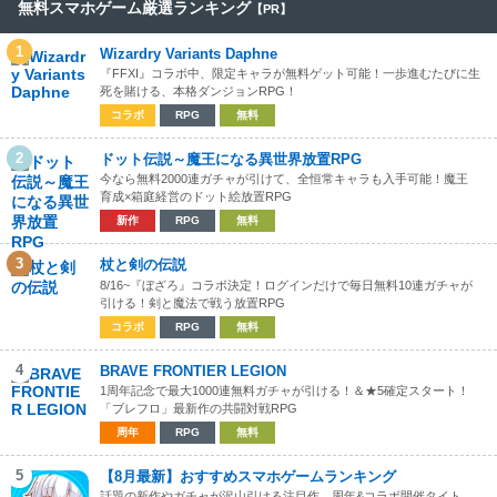
無料スマホゲーム厳選ランキング
【PR】
1
Wizardry Variants Daphne
『FFXI』コラボ中、限定キャラが無料ゲット可能！一歩進むたびに生
死を賭ける、本格ダンジョンRPG！
コラボ
RPG
無料
2
ドット伝説～魔王になる異世界放置RPG
今なら無料2000連ガチャが引けて、全恒常キャラも入手可能！魔王
育成×箱庭経営のドット絵放置RPG
新作
RPG
無料
3
杖と剣の伝説
8/16~『ぼざろ』コラボ決定！ログインだけで毎日無料10連ガチャが
引ける！剣と魔法で戦う放置RPG
コラボ
RPG
無料
4
BRAVE FRONTIER LEGION
1周年記念で最大1000連無料ガチャが引ける！＆★5確定スタート！
「ブレフロ」最新作の共闘対戦RPG
周年
RPG
無料
5
【8月最新】おすすめスマホゲームランキング
話題の新作やガチャが沢山引ける注目作、周年&コラボ開催タイト