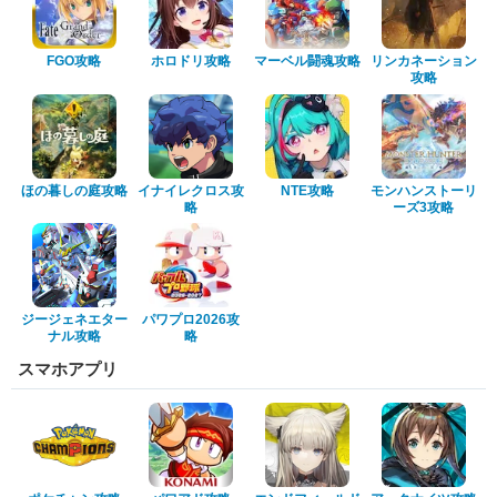
FGO攻略
ホロドリ攻略
マーベル闘魂攻略
リンカネーション
攻略
ほの暮しの庭攻略
イナイレクロス攻
NTE攻略
モンハンストーリ
略
ーズ3攻略
ジージェネエター
パワプロ2026攻
ナル攻略
略
スマホアプリ