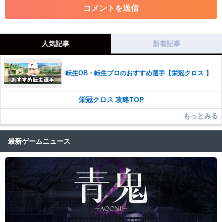
・その他、管理者が不適切と判断した投稿
コメントの削除につきましては下記フォームより申請をいた
だけますでしょうか。
人気記事
新着記事
コメントの削除を申請する
※投稿内容を確認後、順次対応さ
せていただきます。ご了承ください。
転生OB・転生プロのおすすめ選手【栄冠クロス 】
※一度削除したコメントは復元ができませんのでご注意くだ
さい。
栄冠クロス 攻略TOP
また、過度な利用規約の違反や、弊社に損害の及ぶ内容の書き込みがあ
った場合は、法的措置をとらせていただく場合もございますので、あら
もっとみる
かじめご理解くださいませ。
最新ゲームニュース