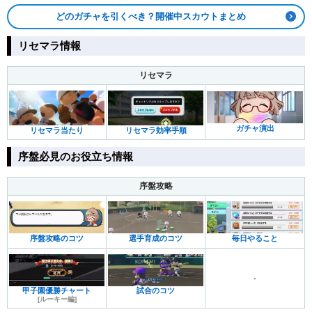
どのガチャを引くべき？開催中スカウトまとめ
リセマラ情報
リセマラ
ガチャ演出
リセマラ当たり
リセマラ効率手順
序盤必見のお役立ち情報
序盤攻略
序盤攻略のコツ
選手育成のコツ
毎日やること
-
甲子園優勝チャート
試合のコツ
[ルーキー編]