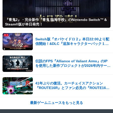
『青鬼2』・完全新作『青鬼 臨海学校』のNintendo Switch™＆
Steam®版が本日発売！
Switch版『オバケイドロ２』本日22:00より配
信開始！&DLC『追加キャラクターパック１』
が登場！
伝説のFPS『Alliance of Valiant Arms』のIP
を使用した新作プロジェクトが2026年内サービ
ス開始！
41年ぶりの復活。カーチェイスアクション
『ROUTE16R』とファン必見の『ROUTE16
COLLECTION』が同時発売
最新ゲームニュースをもっと見る