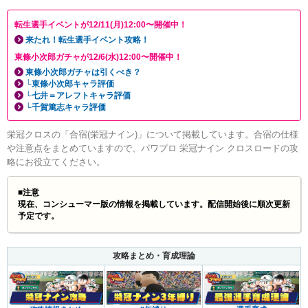
転生選手イベントが12/11(月)12:00〜開催中！
来たれ！転生選手イベント攻略！
東條小次郎ガチャが12/6(水)12:00〜開催中！
東條小次郎ガチャは引くべき？
└東條小次郎キャラ評価
└七井＝アレフトキャラ評価
└千賀篤志キャラ評価
栄冠クロスの「合宿(栄冠ナイン)」について掲載しています。合宿の仕様
や注意点をまとめていますので、パワプロ 栄冠ナイン クロスロードの攻
略にお役立てください。
■注意
現在、コンシューマー版の情報を掲載しています。配信開始後に順次更新
予定です。
攻略まとめ・育成理論