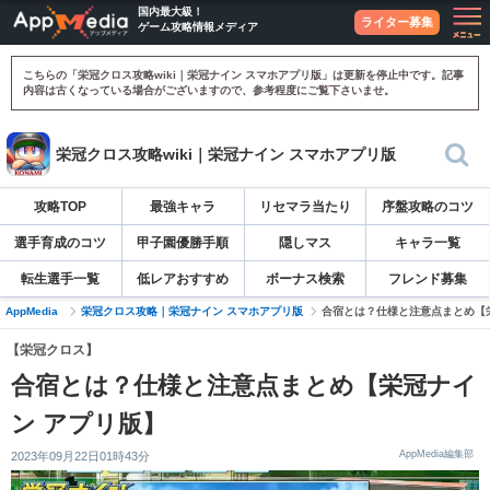
国内最大級！
ライター募集
ゲーム攻略情報メディア
こちらの「栄冠クロス攻略wiki｜栄冠ナイン スマホアプリ版」は更新を停止中です。記事
内容は古くなっている場合がございますので、参考程度にご覧下さいませ。
栄冠クロス攻略wiki｜栄冠ナイン スマホアプリ版
攻略TOP
最強キャラ
リセマラ当たり
序盤攻略のコツ
選手育成のコツ
甲子園優勝手順
隠しマス
キャラ一覧
転生選手一覧
低レアおすすめ
ボーナス検索
フレンド募集
AppMedia
栄冠クロス攻略｜栄冠ナイン スマホアプリ版
合宿とは？仕様と注意点まとめ【
【栄冠クロス】
合宿とは？仕様と注意点まとめ【栄冠ナイ
ン アプリ版】
AppMedia編集部
2023年09月22日01時43分