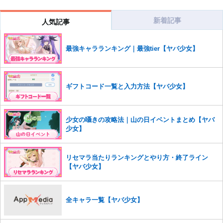
コメントの削除につきましては下記フォームより申請をいた
だけますでしょうか。
新着記事
人気記事
コメントの削除を申請する
※投稿内容を確認後、順次対応さ
せていただきます。ご了承ください。
最強キャラランキング｜最強tier【ヤバ少女】
※一度削除したコメントは復元ができませんのでご注意くだ
さい。
また、過度な利用規約の違反や、弊社に損害の及ぶ内容の書き込みがあ
ギフトコード一覧と入力方法【ヤバ少女】
った場合は、法的措置をとらせていただく場合もございますので、あら
かじめご理解くださいませ。
少女の囁きの攻略法｜山の日イベントまとめ【ヤバ
少女】
リセマラ当たりランキングとやり方・終了ライン
【ヤバ少女】
全キャラ一覧【ヤバ少女】