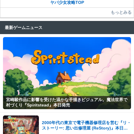
ヤバ少女攻略TOP
もっとみる
最新ゲームニュース
宮崎駿作品に影響を受けた温かな手描きビジュアル。魔法世界で
村づくり『Spiritstead』本日発売
2000年代の東京で電子機器修理店を営む『リ・
ストーリー: 思い出修理屋 (ReStory)』本日
Steamで配信開始