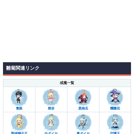
雛菊関連リンク
戒魔一覧
隻眼
熔岩
悪南瓜
髑髏花
聖域獅子王
白ダイヤ
青ダイヤ
守護王