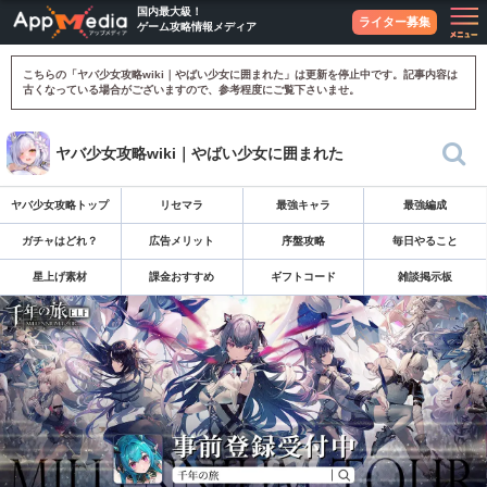
国内最大級！
ライター募集
ゲーム攻略情報メディア
こちらの「ヤバ少女攻略wiki｜やばい少女に囲まれた」は更新を停止中です。記事内容は
古くなっている場合がございますので、参考程度にご覧下さいませ。
ヤバ少女攻略wiki｜やばい少女に囲まれた
ヤバ少女攻略トップ
リセマラ
最強キャラ
最強編成
ガチャはどれ？
広告メリット
序盤攻略
毎日やること
星上げ素材
課金おすすめ
ギフトコード
雑談掲示板