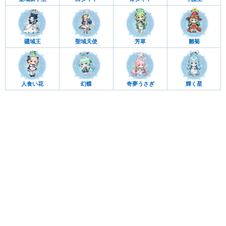
疆域王
聖域天使
芳草
雛菊
人食い花
幻蝶
奇夢うさぎ
輝く星