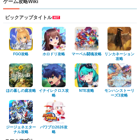
ゲーム攻略Wiki
ピックアップタイトル
FGO攻略
ホロドリ攻略
マーベル闘魂攻略
リンカネーション
攻略
ほの暮しの庭攻略
イナイレクロス攻
NTE攻略
モンハンストーリ
略
ーズ3攻略
ジージェネエター
パワプロ2026攻
ナル攻略
略