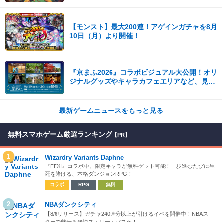
【モンスト】最大200連！アゲインガチャを8月
10日（月）より開催！
『京まふ2026』コラボビジュアル大公開！オリ
ジナルグッズやキャラカフェエリアなど、見ど
ころ満載！！
最新ゲームニュースをもっと見る
無料スマホゲーム厳選ランキング
【PR】
1
Wizardry Variants Daphne
『FFXI』コラボ中、限定キャラが無料ゲット可能！一歩進むたびに生
死を賭ける、本格ダンジョンRPG！
コラボ
RPG
無料
2
NBAダンクシティ
【8/6リリース】ガチャ240連分以上が引けるイベを開催中！NBAス
ターで魅せる爽快ストリートバスケ！