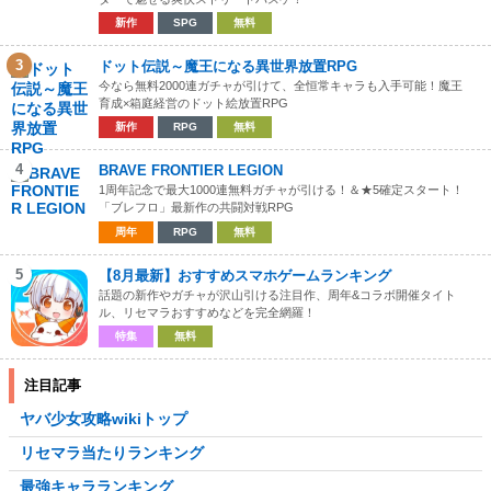
新作
SPG
無料
3
ドット伝説～魔王になる異世界放置RPG
今なら無料2000連ガチャが引けて、全恒常キャラも入手可能！魔王
育成×箱庭経営のドット絵放置RPG
新作
RPG
無料
4
BRAVE FRONTIER LEGION
1周年記念で最大1000連無料ガチャが引ける！＆★5確定スタート！
「ブレフロ」最新作の共闘対戦RPG
周年
RPG
無料
5
【8月最新】おすすめスマホゲームランキング
話題の新作やガチャが沢山引ける注目作、周年&コラボ開催タイト
ル、リセマラおすすめなどを完全網羅！
特集
無料
注目記事
ヤバ少女攻略wikiトップ
リセマラ当たりランキング
最強キャラランキング