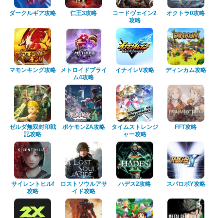
ダークルギア攻略
仁王3攻略
コードヴェイン2
オクトラ0攻略
攻略
マモンキング攻略
メトロイドプライ
イナイレV攻略
ディンカム攻略
ム4攻略
ゼルダ無双封印戦
ポケモンZA攻略
タイムストレンジ
FFT攻略
記攻略
ャー攻略
サイレントヒルf
ロストソウルアサ
ハデス2攻略
スパロボY攻略
攻略
イド攻略