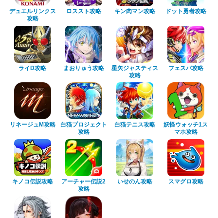
デュエルリンクス
ロススト攻略
キン肉マン攻略
ドット勇者攻略
攻略
ライD攻略
まおりゅう攻略
星矢ジャスティス
フェスバ攻略
攻略
リネージュM攻略
白猫プロジェクト
白猫テニス攻略
妖怪ウォッチ1ス
攻略
マホ攻略
キノコ伝説攻略
アーチャー伝説2
いせのん攻略
スマグロ攻略
攻略