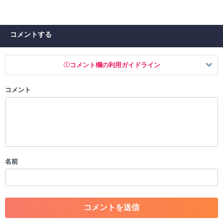
コメントする
コメント欄の利用ガイドライン
コメント
以下の書き込みを禁止とし、場合によってはコメント削除や書き込み制
限を行う可能性がございます。 あらかじめご了承ください。
・公序良俗に反する投稿
・スパムなど、記事内容と関係のない投稿
・誰かになりすます行為
・個人情報の投稿や、他者のプライバシーを侵害する投稿
名前
・一度削除された投稿を再び投稿すること
・外部サイトへの誘導や宣伝
・アカウントの売買など金銭が絡む内容の投稿
・各ゲームのネタバレを含む内容の投稿
・その他、管理者が不適切と判断した投稿