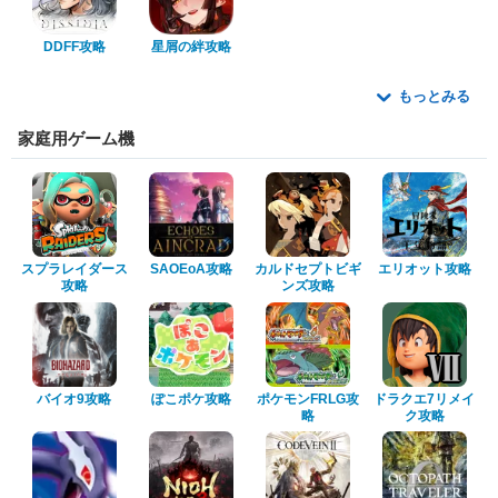
DDFF攻略
星屑の絆攻略
もっとみる
家庭用ゲーム機
スプラレイダース
SAOEoA攻略
カルドセプトビギ
エリオット攻略
攻略
ンズ攻略
バイオ9攻略
ぽこポケ攻略
ポケモンFRLG攻
ドラクエ7リメイ
略
ク攻略