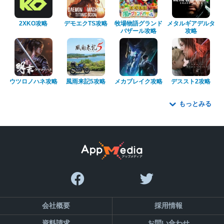
2XKO攻略
デモエクTS攻略
牧場物語グランド
メタルギアデルタ
バザール攻略
攻略
ウツロノハネ攻略
風雨来記5攻略
メカブレイク攻略
デススト2攻略
もっとみる
会社概要
採用情報
資料請求
お問い合わせ