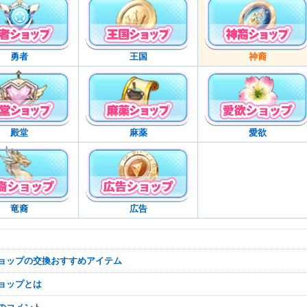
勇者
王国
神裔
殿堂
麻薬
愛欲
竜裔
広告
ショップの交換おすすめアイテム
ショップとは