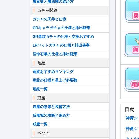
魔薬釜と魔法陣の進め方
ガチャ関連
ガチャの天井と仕様
GRキャラガチャの仕様と排出確率
GR竜紋ガチャの仕様と交換おすすめ
LRペットガチャの仕様と排出確率
宿命召喚の仕様と排出確率
竜紋
竜紋おすすめランキング
竜紋の仕様と星上げ必要数
竜紋一覧
戒魔
戒魔の効果と装備方法
目次
戒魔城の攻略と進め方
神裔
戒魔一覧
神裔
ペット