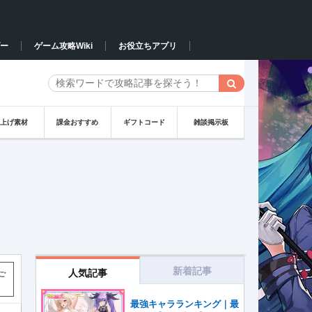
ー
ゲーム攻略Wiki
お役立ちアプリ
星上げ素材
課金おすすめ
ギフトコード
雑談掲示板
新着記事
人気記事
ご
最強キャラランキング｜最