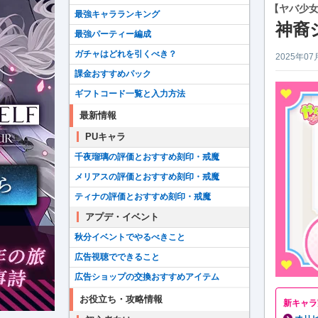
【ヤバ少
最強キャラランキング
神裔
最強パーティー編成
ガチャはどれを引くべき？
2025年07
課金おすすめパック
ギフトコード一覧と入力方法
最新情報
PUキャラ
千夜瑠璃の評価とおすすめ刻印・戒魔
メリアスの評価とおすすめ刻印・戒魔
ティナの評価とおすすめ刻印・戒魔
アプデ・イベント
秋分イベントでやるべきこと
広告視聴でできること
広告ショップの交換おすすめアイテム
お役立ち・攻略情報
新キャラ