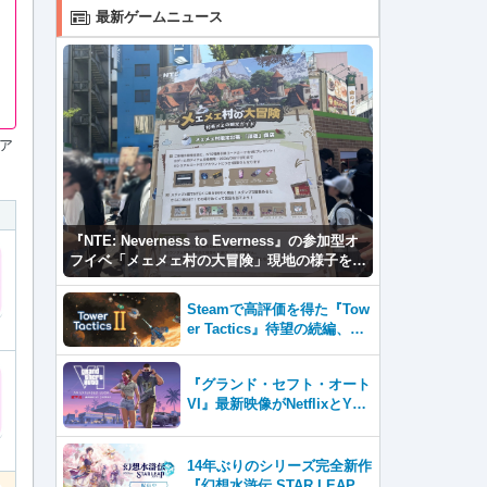
最新ゲームニュース
ア
『NTE: Neverness to Everness』の参加型オ
フイベ「メェメェ村の大冒険」現地の様子をレ
ポ！ミニゲームやコスプレイヤー撮影など盛り
だくさん！
Steamで高評価を得た『Tow
er Tactics』待望の続編、『T
ower Tactics 2』2026年第3
四半期に早期アクセス開始
『グランド・セフト・オート
VI』最新映像がNetflixとYou
Tubeに8月27日登場！
14年ぶりのシリーズ完全新作
『幻想水滸伝 STAR LEAP』