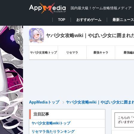
国内最大級！ゲーム攻略情報メディア
TOP
おすすめゲーム
最新ニュース
ヤバ少女攻略wiki｜やばい少女に囲まれ
ヤバ少女攻略トップ
リセマラ
最強キャラ
最強編
AppMediaトップ
ヤバ少女攻略wiki｜やばい少女に囲ま
注目記事
こちらの「
ざいますの
ヤバ少女攻略wikiトップ
リセマラ当たりランキング