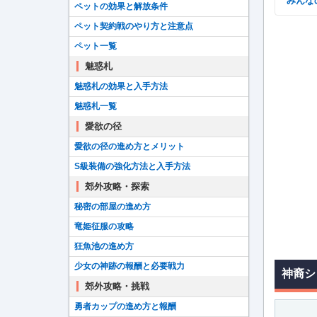
みん
ペットの効果と解放条件
ペット契約戦のやり方と注意点
ペット一覧
魅惑札
魅惑札の効果と入手方法
魅惑札一覧
愛欲の径
愛欲の径の進め方とメリット
S級装備の強化方法と入手方法
郊外攻略・探索
秘密の部屋の進め方
竜姫征服の攻略
狂魚池の進め方
少女の神跡の報酬と必要戦力
神裔シ
郊外攻略・挑戦
勇者カップの進め方と報酬