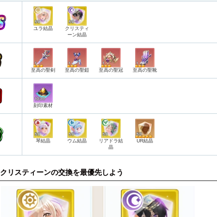
ユラ結晶
クリスティ
ーン結晶
至高の聖剣
至高の聖鎧
至高の聖冠
至高の聖靴
刻印素材
琴結晶
ウム結晶
リアドラ結
UR結晶
晶
クリスティーンの交換を最優先しよう