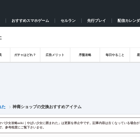
おすすめスマホゲーム
セルラン
先行プレイ
配信カレンダ
た
成
ガチャはどれ？
広告メリット
序盤攻略
毎日やること
れた
神裔ショップの交換おすすめアイテム
ヤバ少女攻略wiki｜やばい少女に囲まれた」は更新を停止中です。記事内容は古くなっている場合が
で、参考程度にご覧下さいませ。