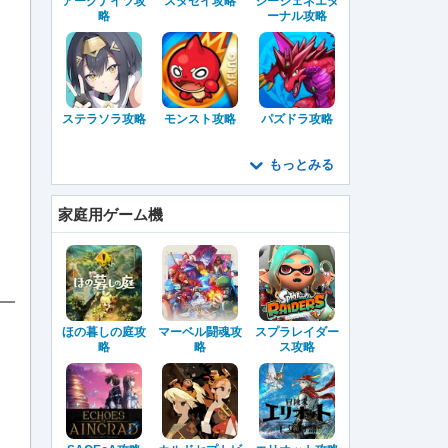
アークナイツ攻
スタセイ攻略
ジージェネエタ
略
ーナル攻略
ステラソラ攻略
モンスト攻略
パズドラ攻略
もっとみる
家庭用ゲーム機
ほの暮しの庭攻
マーベル闘魂攻
スプラレイダー
略
略
ス攻略