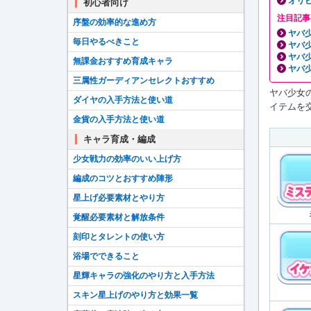
オリ
初心者向け
注目記事
序盤の効率的な進め方
ヤバ
毎日やるべきこと
ヤバ
ヤバ
無課金おすすめ育成キャラ
ヤバ少
三属性ガーディアンセレクトおすすめ
ヤバ少女
ダイヤの入手方法と使い道
イテムを
金貨の入手方法と使い道
キャラ育成・編成
少女戦力の効率のいい上げ方
編成のコツとおすすめ陣形
星上げ必要素材とやり方
覚醒必要素材と解放条件
刻印とタレントの使い方
浴場でできること
星輝キャラの強化のやり方と入手方法
スキン星上げのやり方と効果一覧