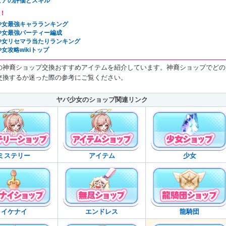
ビアの評価とスキル
！
少女最強キャラランキング
少女最強パーティー編成
少女リセマラ当たりランキング
女攻略wikiトップ
の神裔ショップ交換おすすめアイテムを紹介しています。神裔ショップでどの
交換するか迷った際の参考にご覧ください。
ヤバ少女のショップ関連リンク
ミステリー
アイテム
少女
イケナイ
エンドレス
龍騎団