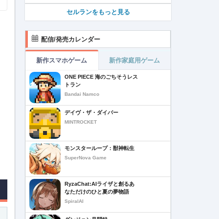
セルランをもっと見る
配信/発売カレンダー
新作スマホゲーム
新作家庭用ゲーム
ONE PIECE 海のごちそうレス
トラン
Bandai Namco
デイヴ・ザ・ダイバー
MINTROCKET
モンスターループ：獣神転生
SuperNova Game
RyzaChat:AIライザと創るあ
なただけのひと夏の夢物語
SpiralAI