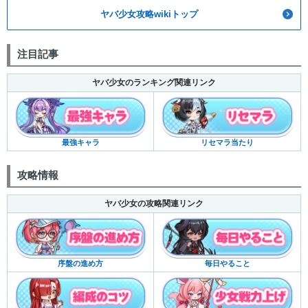
ヤバ少女攻略wikiトップ
注目記事
ヤバ少女のランキング関連リンク
最強キャラ
リセマラ当たり
攻略情報
ヤバ少女の攻略関連リンク
序盤の進め方
毎日やること