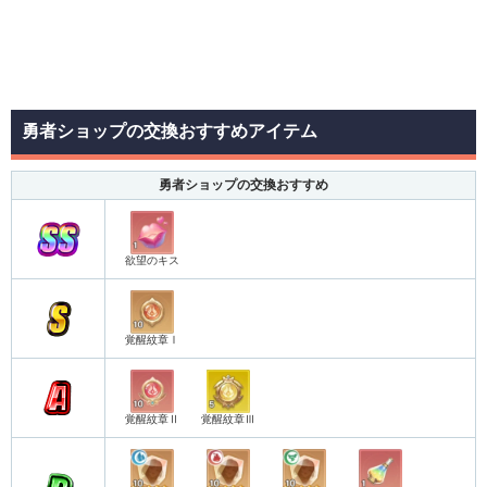
勇者ショップの交換おすすめアイテム
勇者ショップの交換おすすめ
欲望のキス
覚醒紋章Ⅰ
覚醒紋章Ⅱ
覚醒紋章Ⅲ