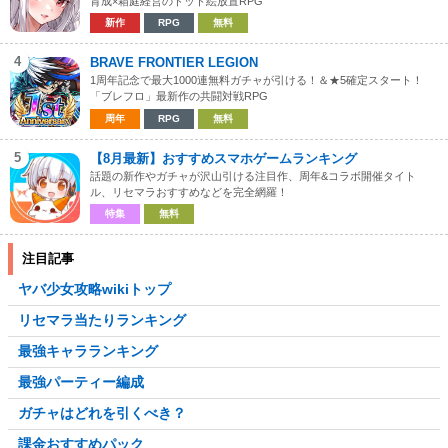
育成×箱庭経営のドット絵放置RPG
新作
RPG
無料
4
BRAVE FRONTIER LEGION
1周年記念で最大1000連無料ガチャが引ける！＆★5確定スタート！
「ブレフロ」最新作の共闘対戦RPG
周年
RPG
無料
5
【8月最新】おすすめスマホゲームランキング
話題の新作やガチャが沢山引ける注目作、周年&コラボ開催タイト
ル、リセマラおすすめなどを完全網羅！
特集
無料
注目記事
ヤバ少女攻略wikiトップ
リセマラ当たりランキング
最強キャラランキング
最強パーティー編成
ガチャはどれを引くべき？
課金おすすめパック