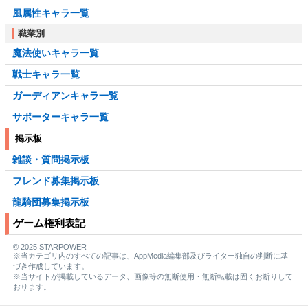
風属性キャラ一覧
職業別
魔法使いキャラ一覧
戦士キャラ一覧
ガーディアンキャラ一覧
サポーターキャラ一覧
掲示板
雑談・質問掲示板
フレンド募集掲示板
龍騎団募集掲示板
ゲーム権利表記
© 2025 STARPOWER
※当カテゴリ内のすべての記事は、AppMedia編集部及びライター独自の判断に基
づき作成しています。
※当サイトが掲載しているデータ、画像等の無断使用・無断転載は固くお断りして
おります。