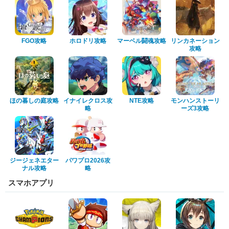
FGO攻略
ホロドリ攻略
マーベル闘魂攻略
リンカネーション
攻略
ほの暮しの庭攻略
イナイレクロス攻
NTE攻略
モンハンストーリ
略
ーズ3攻略
ジージェネエター
パワプロ2026攻
ナル攻略
略
スマホアプリ