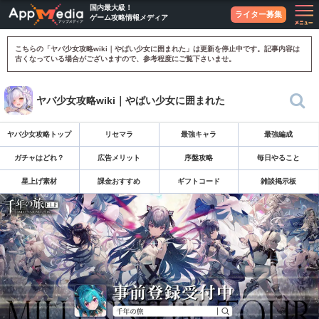
国内最大級！
ライター募集
ゲーム攻略情報メディア
こちらの「ヤバ少女攻略wiki｜やばい少女に囲まれた」は更新を停止中です。記事内容は
古くなっている場合がございますので、参考程度にご覧下さいませ。
ヤバ少女攻略wiki｜やばい少女に囲まれた
ヤバ少女攻略トップ
リセマラ
最強キャラ
最強編成
ガチャはどれ？
広告メリット
序盤攻略
毎日やること
星上げ素材
課金おすすめ
ギフトコード
雑談掲示板