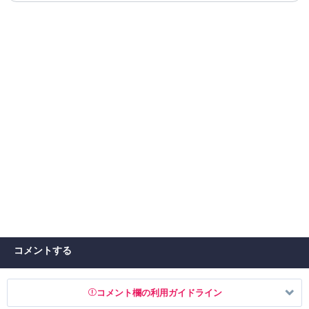
コメントする
コメント欄の利用ガイドライン