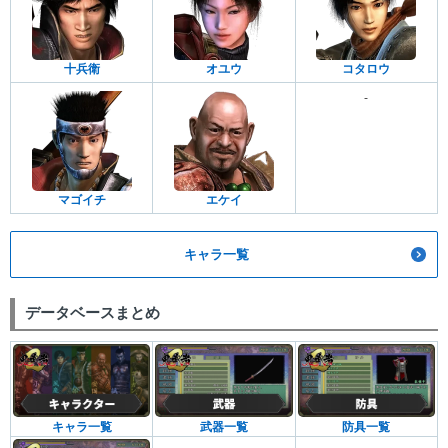
十兵衛
オユウ
コタロウ
-
マゴイチ
エケイ
キャラ一覧
データベースまとめ
キャラ一覧
武器一覧
防具一覧