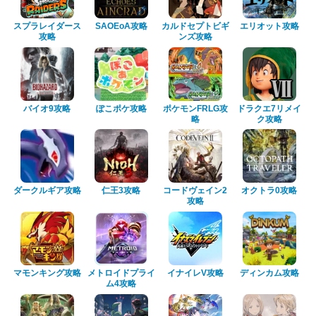
スプラレイダース
SAOEoA攻略
カルドセプトビギ
エリオット攻略
攻略
ンズ攻略
バイオ9攻略
ぽこポケ攻略
ポケモンFRLG攻
ドラクエ7リメイ
略
ク攻略
ダークルギア攻略
仁王3攻略
コードヴェイン2
オクトラ0攻略
攻略
マモンキング攻略
メトロイドプライ
イナイレV攻略
ディンカム攻略
ム4攻略