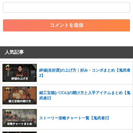
・外部サイトへの誘導や宣伝
・アカウントの売買など金銭が絡む内容の投稿
・各ゲームのネタバレを含む内容の投稿
・その他、管理者が不適切と判断した投稿
コメントの削除につきましては下記フォームより申請をいた
だけますでしょうか。
人気記事
コメントの削除を申請する
※投稿内容を確認後、順次対応さ
せていただきます。ご了承ください。
※一度削除したコメントは復元ができませんのでご注意くだ
絆値(友好度)の上げ方｜好み・コンボまとめ【鬼武者
さい。
2】
また、過度な利用規約の違反や、弊社に損害の及ぶ内容の書き込みがあ
った場合は、法的措置をとらせていただく場合もございますので、あら
細工宝箱(パズル)の開け方と入手アイテムまとめ【鬼
かじめご理解くださいませ。
武者2】
ストーリー攻略チャート一覧【鬼武者2】