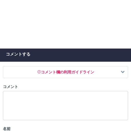
コメントする
コメント欄の利用ガイドライン
コメント
以下の書き込みを禁止とし、場合によってはコメント削除や書き込み制
限を行う可能性がございます。 あらかじめご了承ください。
・公序良俗に反する投稿
・スパムなど、記事内容と関係のない投稿
・誰かになりすます行為
・個人情報の投稿や、他者のプライバシーを侵害する投稿
名前
・一度削除された投稿を再び投稿すること