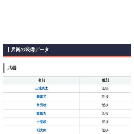
十兵衛の装備データ
武器
名前
種別
三池典太
近接
舞雷刀
近接
氷刃槍
近接
旋風丸
近接
土荒鎚
近接
烈火剣
近接