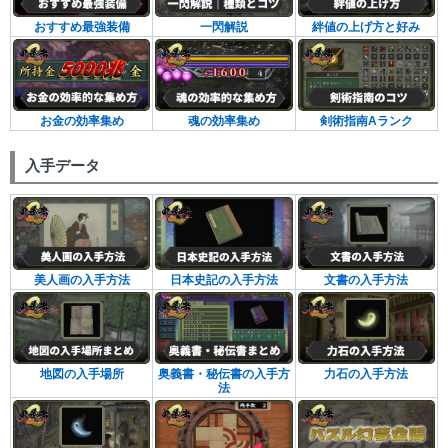
おすすめ最強装備
一閃解説
絆値の上げ方と好み
お金の効率集め
魂の効率集め
剣術指南Aランク
入手データ
美人画の入手方法
日本史記の入手方法
文書の入手方法
地図の入手場所
奥義書・秘伝書の入手方
力石の入手方法
法