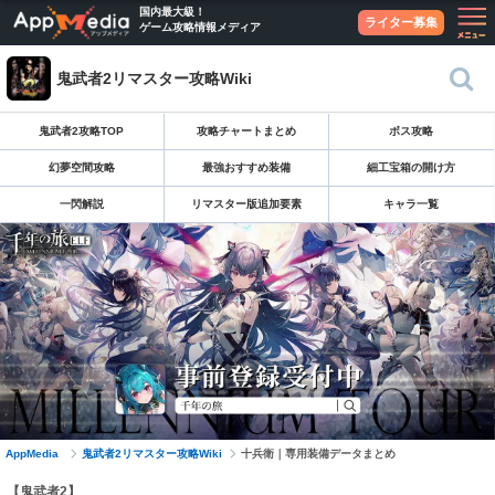
国内最大級！
ライター募集
ゲーム攻略情報メディア
鬼武者2リマスター攻略Wiki
鬼武者2攻略TOP
攻略チャートまとめ
ボス攻略
幻夢空間攻略
最強おすすめ装備
細工宝箱の開け方
一閃解説
リマスター版追加要素
キャラ一覧
AppMedia
鬼武者2リマスター攻略Wiki
十兵衛｜専用装備データまとめ
【鬼武者2】