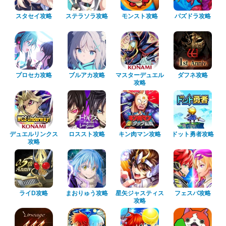
スタセイ攻略
ステラソラ攻略
モンスト攻略
パズドラ攻略
プロセカ攻略
ブルアカ攻略
マスターデュエル
ダフネ攻略
攻略
デュエルリンクス
ロススト攻略
キン肉マン攻略
ドット勇者攻略
攻略
ライD攻略
まおりゅう攻略
星矢ジャスティス
フェスバ攻略
攻略