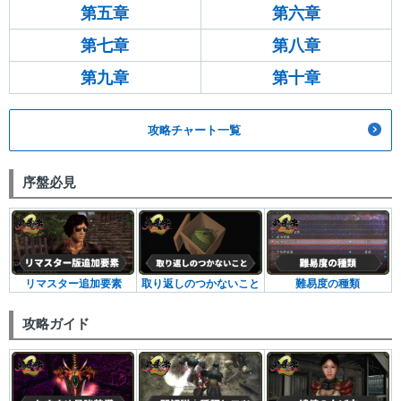
第五章
第六章
第七章
第八章
第九章
第十章
攻略チャート一覧
序盤必見
リマスター追加要素
取り返しのつかないこと
難易度の種類
攻略ガイド