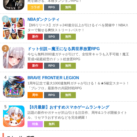
死を賭ける、本格ダンジョンRPG！
コラボ
RPG
無料
2
NBAダンクシティ
【8/6リリース】ガチャ240連分以上が引けるイベを開催中！NBAス
ターで魅せる爽快ストリートバスケ！
新作
SPG
無料
3
ドット伝説～魔王になる異世界放置RPG
今なら無料2000連ガチャが引けて、全恒常キャラも入手可能！魔王
育成×箱庭経営のドット絵放置RPG
新作
RPG
無料
4
BRAVE FRONTIER LEGION
1周年記念で最大1000連無料ガチャが引ける！＆★5確定スタート！
「ブレフロ」最新作の共闘対戦RPG
周年
RPG
無料
5
【8月最新】おすすめスマホゲームランキング
話題の新作やガチャが沢山引ける注目作、周年&コラボ開催タイト
ル、リセマラおすすめなどを完全網羅！
特集
無料