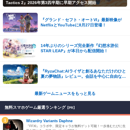
Tactics 2』2026年第3四半期に早期アクセス開始
『グランド・セフト・オートVI』最新映像が
NetflixとYouTubeに8月27日登場！
14年ぶりのシリーズ完全新作『幻想水滸伝
STAR LEAP』が本日から配信開始！
『RyzaChat:AIライザと創るあなただけのひと
夏の夢物語』レビュー。会話を中心に自由な冒
険を進めていくシステムはこれまでにない新鮮
な体験が楽しめる【先行プレイレポート】
最新ゲームニュースをもっと見る
無料スマホゲーム厳選ランキング
【PR】
1
Wizardry Variants Daphne
『FFXI』コラボ中、限定キャラが無料ゲット可能！一歩進むたびに生