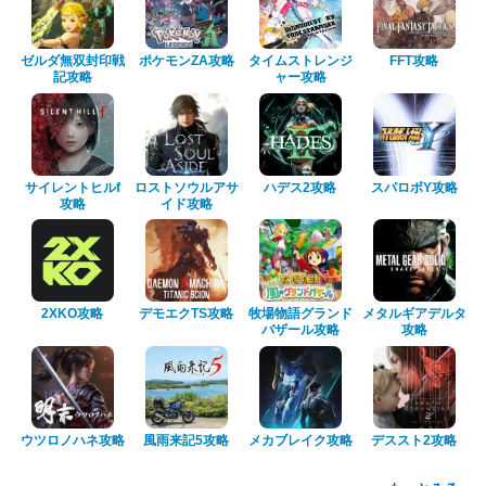
ゼルダ無双封印戦
ポケモンZA攻略
タイムストレンジ
FFT攻略
記攻略
ャー攻略
サイレントヒルf
ロストソウルアサ
ハデス2攻略
スパロボY攻略
攻略
イド攻略
2XKO攻略
デモエクTS攻略
牧場物語グランド
メタルギアデルタ
バザール攻略
攻略
ウツロノハネ攻略
風雨来記5攻略
メカブレイク攻略
デススト2攻略