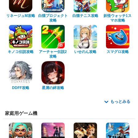
リネージュM攻略
白猫プロジェクト
白猫テニス攻略
妖怪ウォッチ1ス
攻略
マホ攻略
キノコ伝説攻略
アーチャー伝説2
いせのん攻略
スマグロ攻略
攻略
DDFF攻略
星屑の絆攻略
もっとみる
家庭用ゲーム機