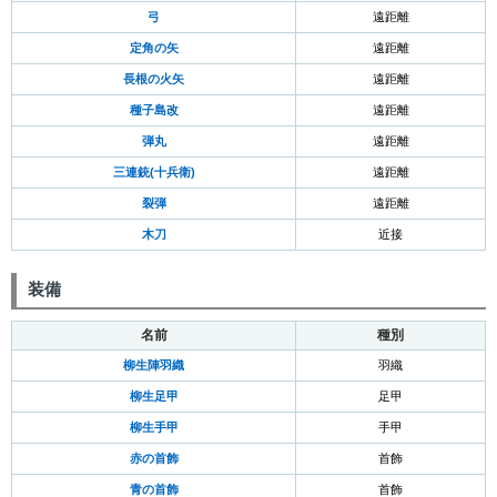
弓
遠距離
定角の矢
遠距離
長根の火矢
遠距離
種子島改
遠距離
弾丸
遠距離
三連銃(十兵衛)
遠距離
裂弾
遠距離
木刀
近接
装備
名前
種別
柳生陣羽織
羽織
柳生足甲
足甲
柳生手甲
手甲
赤の首飾
首飾
青の首飾
首飾