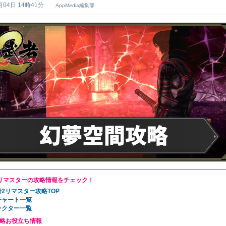
月04日 14時41分
AppMedia編集部
リマスターの攻略情報をチェック！
2リマスター攻略TOP
チャート一覧
ラクター一覧
略お役立ち情報