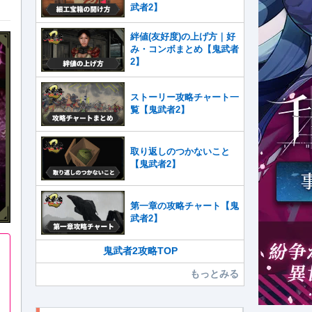
武者2】
絆値(友好度)の上げ方｜好
み・コンボまとめ【鬼武者
2】
ストーリー攻略チャート一
覧【鬼武者2】
取り返しのつかないこと
【鬼武者2】
第一章の攻略チャート【鬼
武者2】
鬼武者2攻略TOP
もっとみる