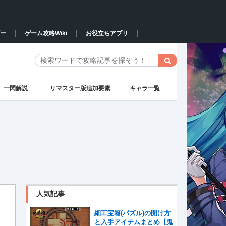
ー
ゲーム攻略Wiki
お役立ちアプリ
一閃解説
リマスター版追加要素
キャラ一覧
人気記事
細工宝箱(パズル)の開け方
と入手アイテムまとめ【鬼