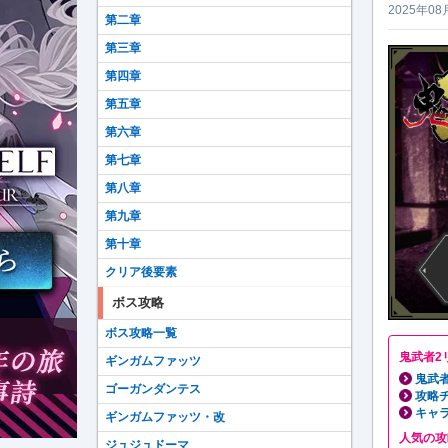
2025年08
第二章
第三章
第四章
第五章
第六章
第七章
第八章
第九章
第十章
クリア後要素
ボス攻略
ボス攻略一覧
鬼武者2
ギンガムファッツ
鬼武者
ゴーガンダンテス
攻略
キャ
ギンガムファッツ・改
人気の攻
ジュジュドーマ