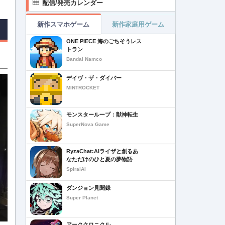
配信/発売カレンダー
新作スマホゲーム
新作家庭用ゲーム
ONE PIECE 海のごちそうレス
トラン
Bandai Namco
デイヴ・ザ・ダイバー
MINTROCKET
モンスターループ：獣神転生
SuperNova Game
RyzaChat:AIライザと創るあ
なただけのひと夏の夢物語
SpiralAI
ダンジョン見聞録
Super Planet
アーククロニクル