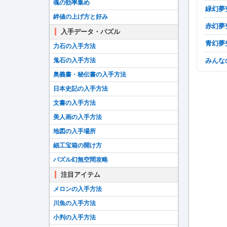
魂の効率集め
緑幻
絆値の上げ方と好み
赤幻
入手データ・パズル
青幻
力石の入手方法
みん
鬼石の入手方法
奥義書・秘伝書の入手方法
日本史記の入手方法
文書の入手方法
美人画の入手方法
地図の入手場所
細工宝箱の開け方
パズル幻無空間攻略
注目アイテム
メロンの入手方法
川魚の入手方法
小判の入手方法