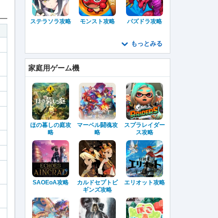
ステラソラ攻略
モンスト攻略
パズドラ攻略
もっとみる
家庭用ゲーム機
ほの暮しの庭攻
マーベル闘魂攻
スプラレイダー
略
略
ス攻略
SAOEoA攻略
カルドセプトビ
エリオット攻略
ギンズ攻略