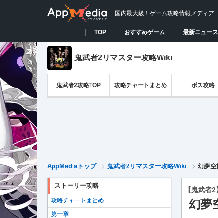
国内最大級！ゲーム攻略情報メディア
TOP
おすすめゲーム
最新ニュース
鬼武者2リマスター攻略Wiki
鬼武者2攻略TOP
攻略チャートまとめ
ボス攻略
AppMediaトップ
鬼武者2リマスター攻略Wiki
幻夢空
ストーリー攻略
【鬼武者2
攻略チャートまとめ
幻夢
第一章