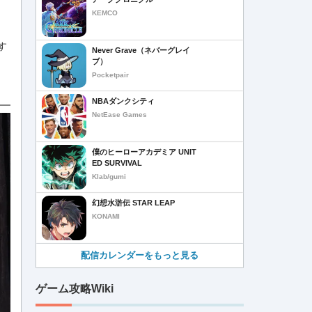
KEMCO
す
Never Grave（ネバーグレイ
ブ）
Pocketpair
NBAダンクシティ
NetEase Games
僕のヒーローアカデミア UNIT
ED SURVIVAL
Klab/gumi
幻想水滸伝 STAR LEAP
KONAMI
配信カレンダーをもっと見る
ゲーム攻略Wiki