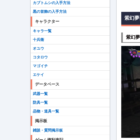
カブトムシの入手方法
黒の首飾の入手方法
紫幻夢
キャラクター
キャラ一覧
紫幻夢
十兵衛
オユウ
コタロウ
マゴイチ
エケイ
データベース
武器一覧
防具一覧
品物・道具一覧
掲示板
雑談・質問掲示板
ゲーム権利表記