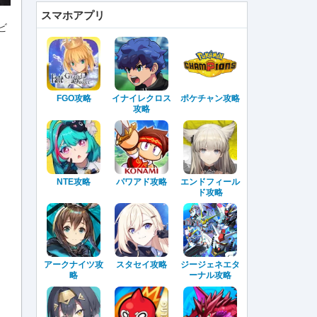
スマホアプリ
ビ
FGO攻略
イナイレクロス
ポケチャン攻略
攻略
NTE攻略
パワアド攻略
エンドフィール
ド攻略
アークナイツ攻
スタセイ攻略
ジージェネエタ
略
ーナル攻略