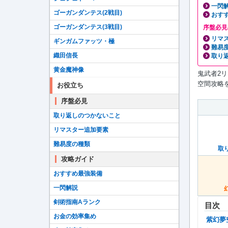
一閃
ゴーガンダンテス(2戦目)
おす
ゴーガンダンテス(3戦目)
序盤必見
リマ
ギンガムファッツ・極
難易
織田信長
取り
黄金魔神像
鬼武者2
空間攻略
お役立ち
序盤必見
取り返しのつかないこと
リマスター追加要素
難易度の種類
取
攻略ガイド
おすすめ最強装備
一閃解説
剣術指南Aランク
目次
お金の効率集め
紫幻