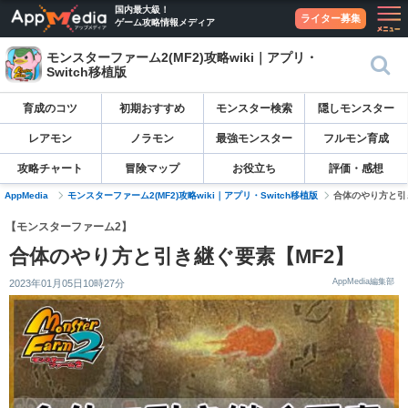
国内最大級！
ライター募集
ゲーム攻略情報メディア
モンスターファーム2(MF2)攻略wiki｜アプリ・
Switch移植版
育成のコツ
初期おすすめ
モンスター検索
隠しモンスター
レアモン
ノラモン
最強モンスター
フルモン育成
攻略チャート
冒険マップ
お役立ち
評価・感想
AppMedia
モンスターファーム2(MF2)攻略wiki｜アプリ・Switch移植版
合体のやり方と引
【モンスターファーム2】
合体のやり方と引き継ぐ要素【MF2】
AppMedia編集部
2023年01月05日10時27分