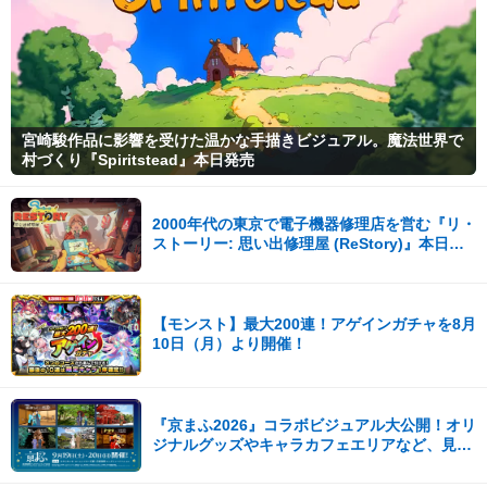
宮崎駿作品に影響を受けた温かな手描きビジュアル。魔法世界で
村づくり『Spiritstead』本日発売
2000年代の東京で電子機器修理店を営む『リ・
ストーリー: 思い出修理屋 (ReStory)』本日
Steamで配信開始
【モンスト】最大200連！アゲインガチャを8月
10日（月）より開催！
『京まふ2026』コラボビジュアル大公開！オリ
ジナルグッズやキャラカフェエリアなど、見ど
ころ満載！！