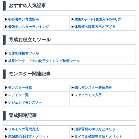
おすすめ人気記事
▶︎
初心者向け育成指南
▶︎
攻略チャート｜殿堂入りのやり方
▶︎
最強モンスターランキング
▶︎
体調値の計算方法と下げ方
育成お役立ちツール
▶︎
合体相性検索ツール
▶︎
成長ピーク・モモの使用タイミング検索ツール
モンスター関連記事
▶︎
モンスター検索
▶︎
隠しモンスター解放条件
▶︎
レアモン一覧
▶︎
レアノラモン入手
▶︎
レジェンドモンスター
育成関連記事
▶︎
フルモンの育成方法
▶︎
油草育成のやり方とメリット
▶︎
忠誠度の上げ方とメリット
▶︎
ヨイワル値調整方法とメリット