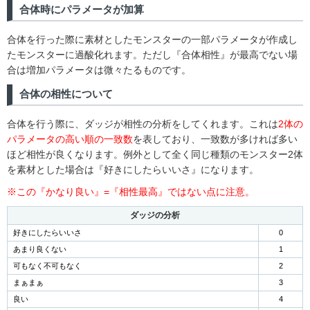
合体時にパラメータが加算
合体を行った際に素材としたモンスターの一部パラメータが作成し
たモンスターに過酸化れます。ただし『合体相性』が最高でない場
合は増加パラメータは微々たるものです。
合体の相性について
合体を行う際に、ダッジが相性の分析をしてくれます。これは
2体の
パラメータの高い順の一致数
を表しており、一致数が多ければ多い
ほど相性が良くなります。例外として全く同じ種類のモンスター2体
を素材とした場合は『好きにしたらいいさ』になります。
※この『かなり良い』=『相性最高』ではない点に注意。
ダッジの分析
好きにしたらいいさ
0
あまり良くない
1
可もなく不可もなく
2
まぁまぁ
3
良い
4