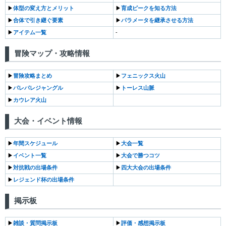
▶︎
体型の変え方とメリット
▶︎
育成ピークを知る方法
▶︎
合体で引き継ぐ要素
▶︎
パラメータを継承させる方法
▶︎
アイテム一覧
-
冒険マップ・攻略情報
▶︎
冒険攻略まとめ
▶︎
フェニックス火山
▶︎
パレパレジャングル
▶︎
トーレス山脈
▶︎
カウレア火山
大会・イベント情報
▶︎
年間スケジュール
▶︎
大会一覧
▶︎
イベント一覧
▶︎
大会で勝つコツ
▶︎
対抗戦の出場条件
▶︎
四大大会の出場条件
▶︎
レジェンド杯の出場条件
掲示板
▶︎
雑談・質問掲示板
▶︎
評価・感想掲示板