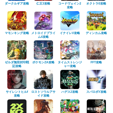
ダークルギア攻略
仁王3攻略
コードヴェイン2
オクトラ0攻略
攻略
マモンキング攻略
メトロイドプライ
イナイレV攻略
ディンカム攻略
ム4攻略
ゼルダ無双封印戦
ポケモンZA攻略
タイムストレンジ
FFT攻略
記攻略
ャー攻略
サイレントヒルf
ロストソウルアサ
ハデス2攻略
スパロボY攻略
攻略
イド攻略