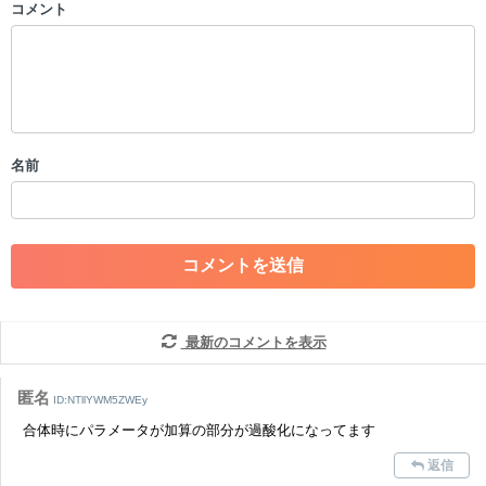
コメント
以下の書き込みを禁止とし、場合によってはコメント削除や書き込み制
限を行う可能性がございます。 あらかじめご了承ください。
・公序良俗に反する投稿
・スパムなど、記事内容と関係のない投稿
・誰かになりすます行為
・個人情報の投稿や、他者のプライバシーを侵害する投稿
名前
・一度削除された投稿を再び投稿すること
・外部サイトへの誘導や宣伝
・アカウントの売買など金銭が絡む内容の投稿
・各ゲームのネタバレを含む内容の投稿
・その他、管理者が不適切と判断した投稿
コメントの削除につきましては下記フォームより申請をいた
だけますでしょうか。
最新のコメントを表示
コメントの削除を申請する
※投稿内容を確認後、順次対応さ
せていただきます。ご了承ください。
匿名
ID:NTllYWM5ZWEy
※一度削除したコメントは復元ができませんのでご注意くだ
合体時にパラメータが加算の部分が過酸化になってます
さい。
返信
また、過度な利用規約の違反や、弊社に損害の及ぶ内容の書き込みがあ