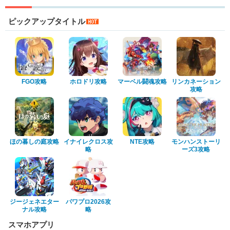
ピックアップタイトル
FGO攻略
ホロドリ攻略
マーベル闘魂攻略
リンカネーション
攻略
ほの暮しの庭攻略
イナイレクロス攻
NTE攻略
モンハンストーリ
略
ーズ3攻略
ジージェネエター
パワプロ2026攻
ナル攻略
略
スマホアプリ