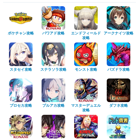
ポケチャン攻略
パワアド攻略
エンドフィールド
アークナイツ攻略
攻略
スタセイ攻略
ステラソラ攻略
モンスト攻略
パズドラ攻略
プロセカ攻略
ブルアカ攻略
マスターデュエル
ダフネ攻略
攻略