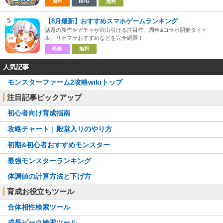
周年
RPG
無料
5
【8月最新】おすすめスマホゲームランキング
話題の新作やガチャが沢山引ける注目作、周年&コラボ開催タイト
ル、リセマラおすすめなどを完全網羅！
特集
無料
人気記事
モンスターファーム2攻略wikiトップ
注目記事ピックアップ
初心者向け育成指南
攻略チャート｜殿堂入りのやり方
初期&初心者おすすめモンスター
最強モンスターランキング
体調値の計算方法と下げ方
育成お役立ちツール
合体相性検索ツール
成長ピーク検索ツール