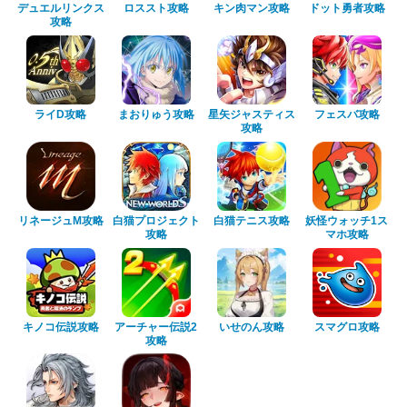
デュエルリンクス
ロススト攻略
キン肉マン攻略
ドット勇者攻略
攻略
ライD攻略
まおりゅう攻略
星矢ジャスティス
フェスバ攻略
攻略
リネージュM攻略
白猫プロジェクト
白猫テニス攻略
妖怪ウォッチ1ス
攻略
マホ攻略
キノコ伝説攻略
アーチャー伝説2
いせのん攻略
スマグロ攻略
攻略