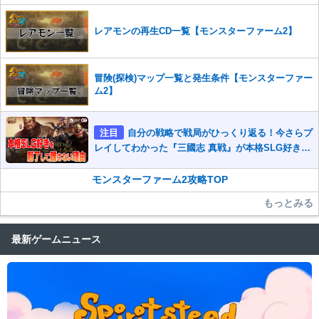
レアモンの再生CD一覧【モンスターファーム2】
冒険(探検)マップ一覧と発生条件【モンスターファー
ム2】
注目
自分の戦略で戦局がひっくり返る！今さらプ
レイしてわかった『三國志 真戦』が本格SLG好きを
魅了して離さないワケ
モンスターファーム2攻略TOP
もっとみる
最新ゲームニュース