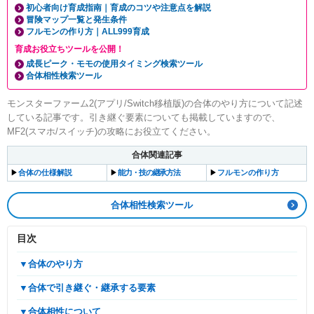
初心者向け育成指南｜育成のコツや注意点を解説
冒険マップ一覧と発生条件
フルモンの作り方｜ALL999育成
育成お役立ちツールを公開！
成長ピーク・モモの使用タイミング検索ツール
合体相性検索ツール
モンスターファーム2(アプリ/Switch移植版)の合体のやり方について記述
している記事です。引き継ぐ要素についても掲載していますので、
MF2(スマホ/スイッチ)の攻略にお役立てください。
合体関連記事
▶︎
合体の仕様解説
▶︎
能力・技の継承方法
▶︎
フルモンの作り方
合体相性検索ツール
目次
▼合体のやり方
▼合体で引き継ぐ・継承する要素
▼合体相性について