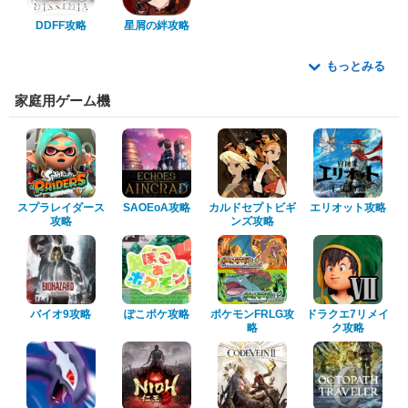
DDFF攻略
星屑の絆攻略
もっとみる
家庭用ゲーム機
スプラレイダース
SAOEoA攻略
カルドセプトビギ
エリオット攻略
攻略
ンズ攻略
バイオ9攻略
ぽこポケ攻略
ポケモンFRLG攻
ドラクエ7リメイ
略
ク攻略