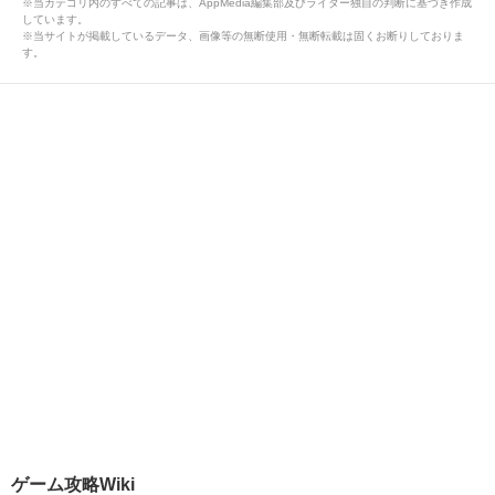
※当カテゴリ内のすべての記事は、AppMedia編集部及びライター独自の判断に基づき作成
しています。
※当サイトが掲載しているデータ、画像等の無断使用・無断転載は固くお断りしておりま
す。
ゲーム攻略Wiki