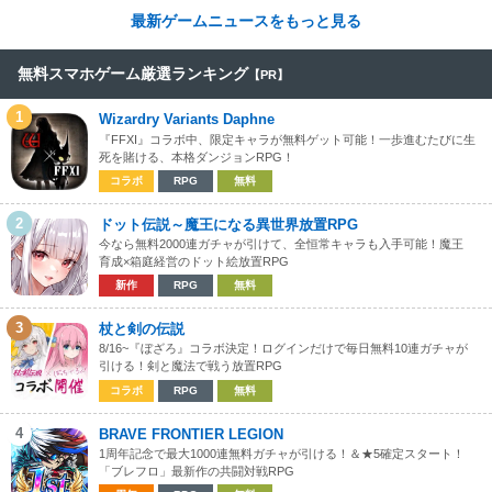
最新ゲームニュースをもっと見る
無料スマホゲーム厳選ランキング
【PR】
1
Wizardry Variants Daphne
『FFXI』コラボ中、限定キャラが無料ゲット可能！一歩進むたびに生
死を賭ける、本格ダンジョンRPG！
コラボ
RPG
無料
2
ドット伝説～魔王になる異世界放置RPG
今なら無料2000連ガチャが引けて、全恒常キャラも入手可能！魔王
育成×箱庭経営のドット絵放置RPG
新作
RPG
無料
3
杖と剣の伝説
8/16~『ぼざろ』コラボ決定！ログインだけで毎日無料10連ガチャが
引ける！剣と魔法で戦う放置RPG
コラボ
RPG
無料
4
BRAVE FRONTIER LEGION
1周年記念で最大1000連無料ガチャが引ける！＆★5確定スタート！
「ブレフロ」最新作の共闘対戦RPG