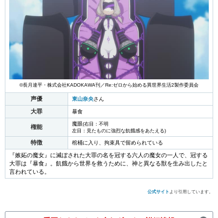
©長月達平・株式会社KADOKAWA刊／Re:ゼロから始める異世界生活2製作委員会
声優
東山奈央
さん
大罪
暴食
魔眼
(右目：不明
権能
左目：見たものに強烈な飢餓感をあたえる)
特徴
棺桶に入り、拘束具で留められている
『嫉妬の魔女』に滅ぼされた大罪の名を冠する六人の魔女の一人で、冠する
大罪は『暴食』。飢餓から世界を救うために、神と異なる獣を生み出したと
言われている。
公式サイト
より引用しています。