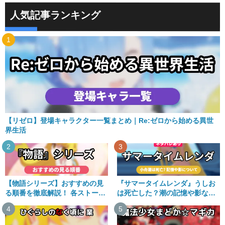
人気記事ランキング
1
【リゼロ】登場キャラクター一覧まとめ｜Re:ゼロから始める異世
界生活
2
3
【物語シリーズ】おすすめの見
『サマータイムレンダ』うしお
る順番を徹底解説！ 各ストーリ
は死亡した？潮の記憶や影など
ーの概要も！
について徹底解説｜ネタバレあ
4
5
り