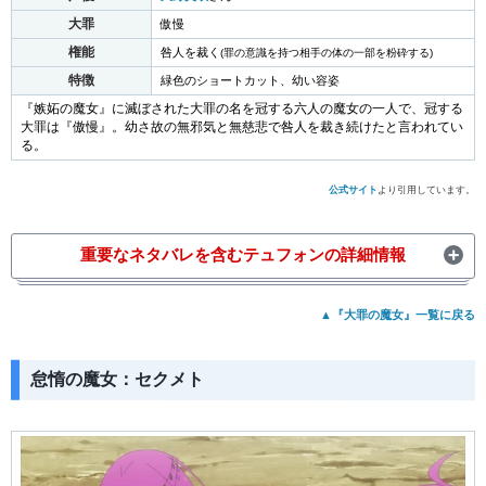
大罪
傲慢
権能
咎人を裁く
(罪の意識を持つ相手の体の一部を粉砕する)
特徴
緑色のショートカット、幼い容姿
『嫉妬の魔女』に滅ぼされた大罪の名を冠する六人の魔女の一人で、冠する
大罪は『傲慢』。幼さ故の無邪気と無慈悲で咎人を裁き続けたと言われてい
る。
公式サイト
より引用しています。
重要なネタバレを含むテュフォンの詳細情報
▲『大罪の魔女』一覧に戻る
怠惰の魔女：セクメト