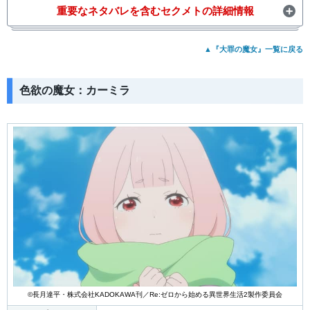
重要なネタバレを含むセクメトの詳細情報
▲『大罪の魔女』一覧に戻る
色欲の魔女：カーミラ
©長月達平・株式会社KADOKAWA刊／Re:ゼロから始める異世界生活2製作委員会