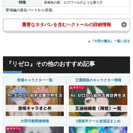
特徴
茶褐色の髪、ロズワールのような喋り方
聖域編の過去パートから登場。
重要なネタバレを含むヘクトールの詳細情報
▲『大罪の魔女』一覧に戻る
『リゼロ』その他のおすすめ記事
登場キャラクター一覧
王選関係のキャラクター情報
大罪司教関連情報
2期後半クール放送話まとめ