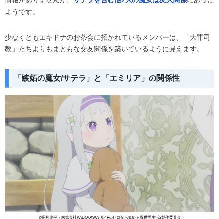
ようです。
少なくともエキドナのお茶会に招かれているメンバーは、「大罪司
教」たちよりもまともな交友関係を築いているように見えます。
「嫉妬の魔女/サテラ」と「エミリア」の関係性
©長月達平・株式会社KADOKAWA刊／Re:ゼロから始める異世界生活2製作委員会