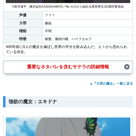
©長月達平・株式会社KADOKAWA刊／Re:ゼロから始める異世界生活2製作委員会
声優
？？？
大罪
嫉妬
権能
不明
特徴
銀髪、紫紺の瞳、ハーフエルフ
400年前に6人の魔女を滅ぼし世界の半分を飲み込んだ、人々から恐れられ
ている存在。
重要なネタバレを含むサテラの詳細情報
▲『大罪の魔女』一覧に戻る
強欲の魔女：エキドナ