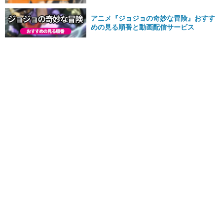
アニメ『ジョジョの奇妙な冒険』おすす
めの見る順番と動画配信サービス