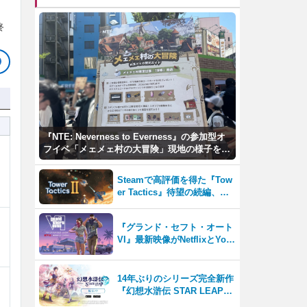
終
『NTE: Neverness to Everness』の参加型オ
フイベ「メェメェ村の大冒険」現地の様子をレ
ポ！ミニゲームやコスプレイヤー撮影など盛り
だくさん！
Steamで高評価を得た『Tow
er Tactics』待望の続編、『T
ower Tactics 2』2026年第3
四半期に早期アクセス開始
『グランド・セフト・オート
VI』最新映像がNetflixとYou
Tubeに8月27日登場！
14年ぶりのシリーズ完全新作
『幻想水滸伝 STAR LEAP』
が本日から配信開始！