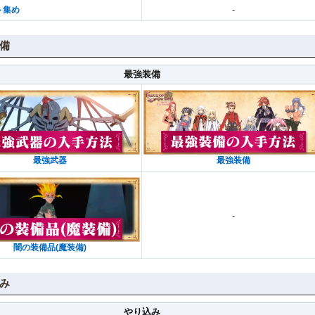
-
ト集め
備
最強装備
最強武器
最強装備
-
闇の装備品(魔装備)
み
やり込み