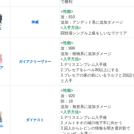
で勝利
<性能>
攻：810
神威
追加：アンデッド系に追加ダメージ
<入手方法>
な
闘技場シングル上級をしいなでクリア
<性能>
攻：999
追加：植物系に追加ダメージ
<入手方法>
ガイアクリーヴァー
1.デリスエンブレム入手後
ア
2.プレセアをレベル80以上にする
3.プレセアの家の前にいるラルフと2回話
と入手
<性能>
攻：920
防：18
追加：無形系に追加ダメージ
<入手方法>
1.デリスエンブレム入手後
ダイナスト
2.メルトキオの城の地下牢に向かう
ル
3.囚人からレビンの情報を聞き選択肢で
「いいぜ」を選ぶ