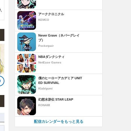
入
アーククロニクル
KEMCO
Never Grave（ネバーグレイ
ブ）
Pocketpair
NBAダンクシティ
NetEase Games
僕のヒーローアカデミア UNIT
ED SURVIVAL
Klab/gumi
幻想水滸伝 STAR LEAP
KONAMI
配信カレンダーをもっと見る