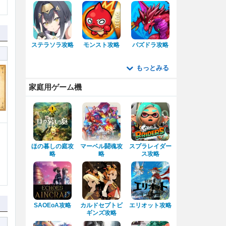
ステラソラ攻略
モンスト攻略
パズドラ攻略
もっとみる
家庭用ゲーム機
ほの暮しの庭攻
マーベル闘魂攻
スプラレイダー
略
略
ス攻略
SAOEoA攻略
カルドセプトビ
エリオット攻略
ギンズ攻略