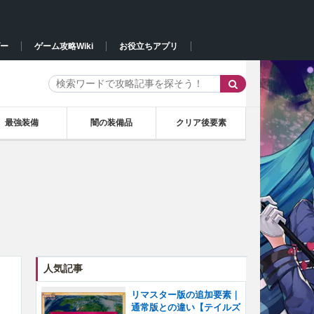
ー
ゲーム攻略Wiki
お役立ちアプリ
最強装備
闇の装備品
クリア後要素
人気記事
リマスター版の追加要素｜
通常版との違い【テイルズ