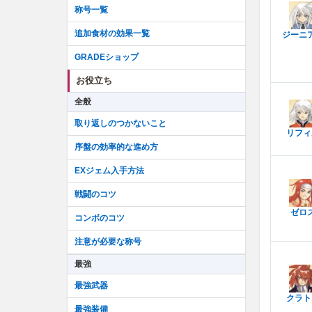
称号一覧
追加食材の効果一覧
ジーニ
GRADEショップ
お役立ち
全般
取り返しのつかないこと
リフィ
序盤の効率的な進め方
EXジェム入手方法
戦闘のコツ
ゼロ
コンボのコツ
注意が必要な称号
最強
最強武器
クラト
最強装備