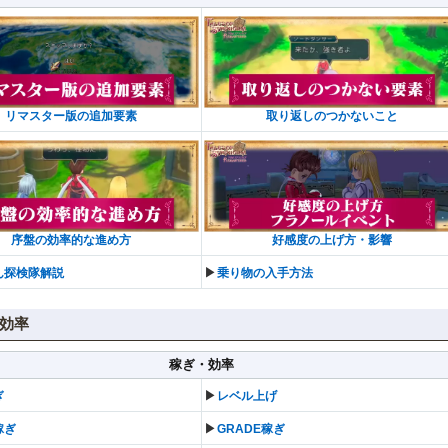
リマスター版の追加要素
取り返しのつかないこと
序盤の効率的な進め方
好感度の上げ方・影響
▶︎
ん探検隊解説
乗り物の入手方法
効率
稼ぎ・効率
▶︎
ぎ
レベル上げ
▶︎
稼ぎ
GRADE稼ぎ