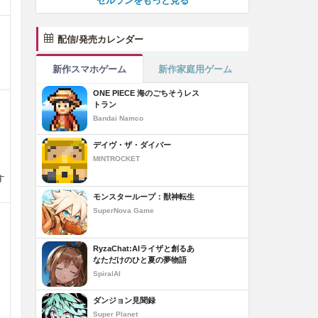
セルランをもっと見る
配信/発売カレンダー
新作スマホゲーム
新作家庭用ゲーム
ONE PIECE 海のごちそうレス
トラン
Bandai Namco
デイヴ・ザ・ダイバー
MINTROCKET
す
モンスターループ：獣神転生
SuperNova Game
RyzaChat:AIライザと創るあ
なただけのひと夏の夢物語
SpiralAI
ダンジョン見聞録
Super Planet