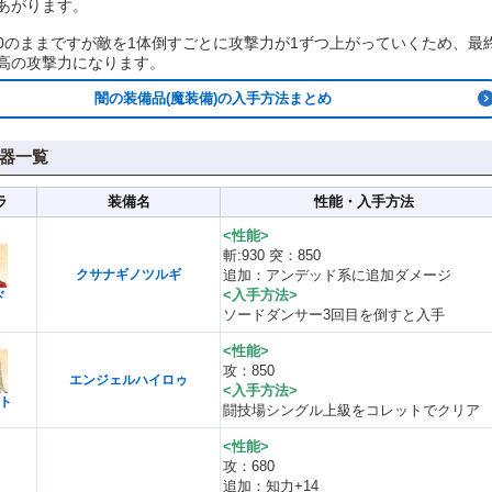
あがります。
0のままですが敵を1体倒すごとに攻撃力が1ずつ上がっていくため、最
高の攻撃力になります。
闇の装備品(魔装備)の入手方法まとめ
器一覧
ラ
装備名
性能・入手方法
<性能>
斬:930 突：850
クサナギノツルギ
追加：アンデッド系に追加ダメージ
<入手方法>
ド
ソードダンサー3回目を倒すと入手
<性能>
攻：850
エンジェルハイロゥ
<入手方法>
ト
闘技場シングル上級をコレットでクリア
<性能>
攻：680
追加：知力+14