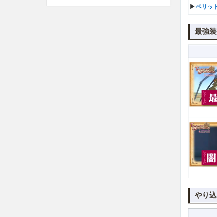
▶︎
ベリッ
最強装
やり込