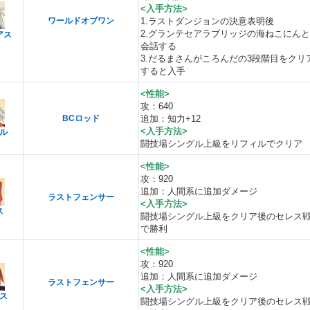
<入手方法>
ワールドオブワン
1.ラストダンジョンの決意表明後
2.グランテセアラブリッジの海ねこにんと
アス
会話する
3.だるまさんがころんだの3段階目をクリ
すると入手
<性能>
攻：640
BCロッド
追加：知力+12
<入手方法>
ル
闘技場シングル上級をリフィルでクリア
<性能>
攻：920
追加：人間系に追加ダメージ
ラストフェンサー
<入手方法>
ス
闘技場シングル上級をクリア後のセレス
で勝利
<性能>
攻：920
追加：人間系に追加ダメージ
ラストフェンサー
<入手方法>
ス
闘技場シングル上級をクリア後のセレス