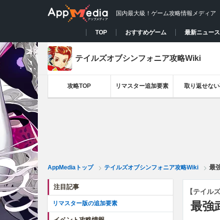
国内最大級！ゲーム攻略情報メディア
TOP
おすすめゲーム
最新ニュース
テイルズオブシンフォニア攻略Wiki
攻略TOP
リマスター追加要素
取り返せない
最
AppMediaトップ
テイルズオブシンフォニア攻略Wiki
注目記事
【テイル
最強
リマスター版の追加要素
イベント攻略情報