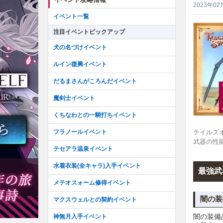
2023年02
イベント一覧
注目イベントピックアップ
犬の名づけイベント
ルイン復興イベント
だるまさんがころんだイベント
魔剣士イベント
くちなわとの一騎打ちイベント
テイルズ
フラノールイベント
武器の性
テセアラ温泉イベント
水着衣装(全キャラ)入手イベント
最強武
メテオスォーム修得イベント
闇の装
マクスウェルとの契約イベント
闇の装備
神無月入手イベント