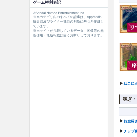
ゲーム権利表記
©Bandai Namco Entertainment Inc.
※当カテゴリ内のすべての記事は、AppMedia
編集部及びライター独自の判断に基づき作成し
ています。
※当サイトが掲載しているデータ、画像等の無
断使用・無断転載は固くお断りしております。
▶︎
ねこに
稼ぎ・
▶︎
お金稼
▶︎
チップ