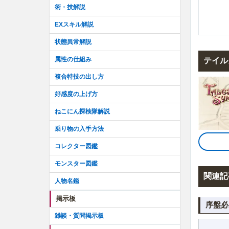
術・技解説
EXスキル解説
状態異常解説
属性の仕組み
テイル
複合特技の出し方
好感度の上げ方
ねこにん探検隊解説
乗り物の入手方法
コレクター図鑑
モンスター図鑑
関連記
人物名鑑
掲示板
序盤必
雑談・質問掲示板