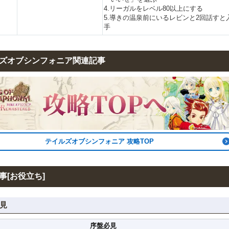
4.リーガルをレベル80以上にする
5.導きの温泉前にいるレビンと2回話すと
手
ズオブシンフォニア関連記事
テイルズオブシンフォニア 攻略TOP
事[お役立ち]
見
序盤必見