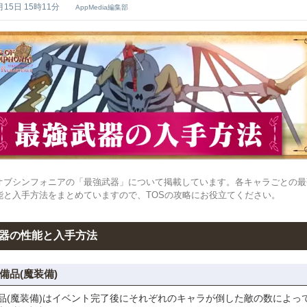
月15日 15時11分
AppMedia編集部
オブシンフォニアの「最強武器」について掲載しています。各キャラごとの最
能と入手方法をまとめていますので、TOSの攻略にお役立てください。
器の性能と入手方法
備品(魔装備)
品(魔装備)はイベント完了後にそれぞれのキャラが倒した敵の数によっ