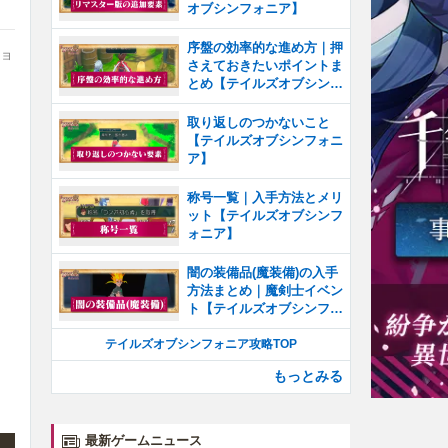
オブシンフォニア】
序盤の効率的な進め方｜押
ショ
さえておきたいポイントま
とめ【テイルズオブシンフ
ォニア】
取り返しのつかないこと
【テイルズオブシンフォニ
ア】
称号一覧｜入手方法とメリ
ット【テイルズオブシンフ
ォニア】
闇の装備品(魔装備)の入手
方法まとめ｜魔剣士イベン
ト【テイルズオブシンフォ
ニア】
テイルズオブシンフォニア攻略TOP
もっとみる
最新ゲームニュース