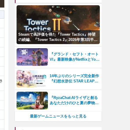
Steamで高評価を得た『Tower Tactics』待望
の続編、『Tower Tactics 2』2026年第3四半期
に早期アクセス開始
『グランド・セフト・オート
VI』最新映像がNetflixとYou
Tubeに8月27日登場！
14年ぶりのシリーズ完全新作
き
『幻想水滸伝 STAR LEAP』
が本日から配信開始！
『RyzaChat:AIライザと創る
あなただけのひと夏の夢物
語』レビュー。会話を中心に
自由な冒険を進めていくシス
最新ゲームニュースをもっと見る
テムはこれまでにない新鮮な
体験が楽しめる【先行プレイ
レポート】