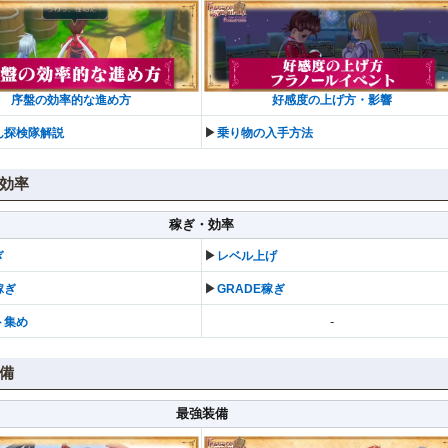
序盤の効率的な進め方
好感度の上げ方・影響
▶︎
ん探検隊解説
乗り物の入手方法
効率
稼ぎ・効率
▶︎
ぎ
レベル上げ
▶︎
稼ぎ
GRADE稼ぎ
-
ト集め
備
最強装備