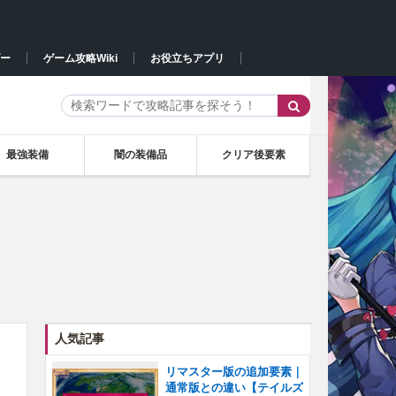
ー
ゲーム攻略Wiki
お役立ちアプリ
最強装備
闇の装備品
クリア後要素
人気記事
リマスター版の追加要素｜
通常版との違い【テイルズ