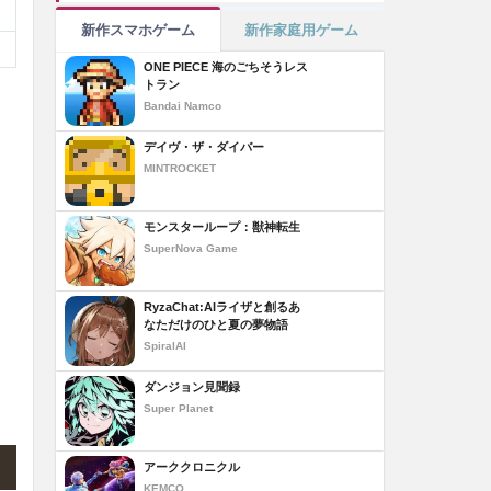
新作スマホゲーム
新作家庭用ゲーム
ONE PIECE 海のごちそうレス
トラン
Bandai Namco
デイヴ・ザ・ダイバー
MINTROCKET
モンスターループ：獣神転生
SuperNova Game
RyzaChat:AIライザと創るあ
なただけのひと夏の夢物語
SpiralAI
ダンジョン見聞録
Super Planet
アーククロニクル
KEMCO