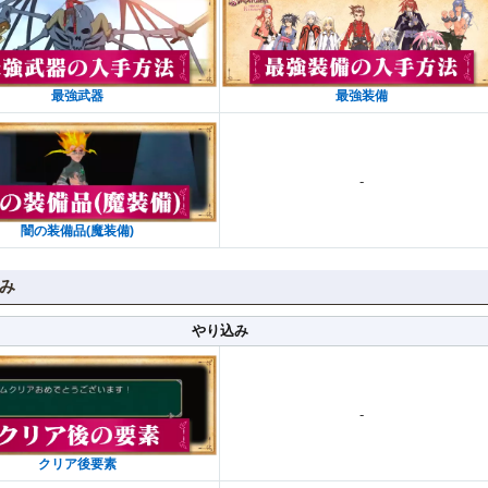
最強武器
最強装備
-
闇の装備品(魔装備)
み
やり込み
-
クリア後要素