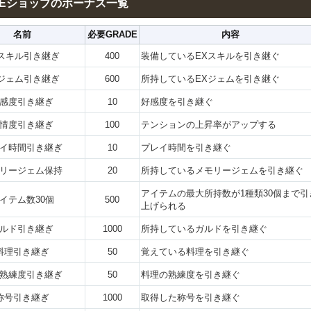
DEショップのボーナス一覧
名前
必要GRADE
内容
Xスキル引き継ぎ
400
装備しているEXスキルを引き継ぐ
Xジェム引き継ぎ
600
所持しているEXジェムを引き継ぐ
感度引き継ぎ
10
好感度を引き継ぐ
情度引き継ぎ
100
テンションの上昇率がアップする
イ時間引き継ぎ
10
プレイ時間を引き継ぐ
リージェム保持
20
所持しているメモリージェムを引き継ぐ
アイテムの最大所持数が1種類30個まで引
イテム数30個
500
上げられる
ルド引き継ぎ
1000
所持しているガルドを引き継ぐ
料理引き継ぎ
50
覚えている料理を引き継ぐ
熟練度引き継ぎ
50
料理の熟練度を引き継ぐ
称号引き継ぎ
1000
取得した称号を引き継ぐ