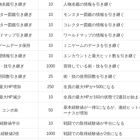
物名鑑引き継ぎ
10
人物名鑑の情報を引き継ぐ
ター図鑑引き継ぎ
10
モンスター図鑑の情報を引き継ぐ
ター図鑑引き継ぎ
10
コレクター図鑑の情報を引き継ぐ
ドマップ引き継ぎ
10
ワールドマップの情報を引き継ぐ
ゲームデータ保持
10
ミニゲームのデータを引き継ぐ
闘情報引き継ぎ
10
エンカウントと最大ヒット数を引き継ぐ
・技引き継ぎ
1000
習得している術・技を引き継ぐ
用回数引き継ぎ
25
術・技の使用回数を引き継ぐ
最大HP増加
250
全員の最大HPが+500になる
最大HP減少
10
全員の最大HPが160の状態で2週目が始ま
基本経験値が一律1になるが、連続ヒット
コンボ命
50
ーナスが増加
経験値半分
10
戦闘での取得経験値が半分になる
経験値2倍
1000
戦闘での取得経験値が2倍になる