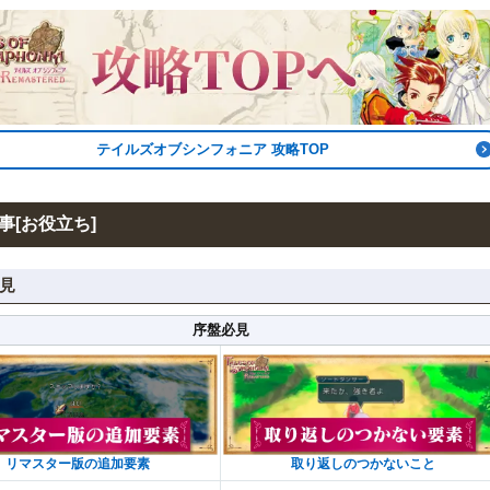
テイルズオブシンフォニア 攻略TOP
事[お役立ち]
見
序盤必見
リマスター版の追加要素
取り返しのつかないこと