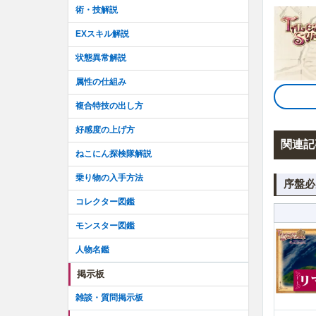
術・技解説
EXスキル解説
状態異常解説
属性の仕組み
複合特技の出し方
好感度の上げ方
関連記
ねこにん探検隊解説
乗り物の入手方法
序盤必
コレクター図鑑
モンスター図鑑
人物名鑑
掲示板
雑談・質問掲示板