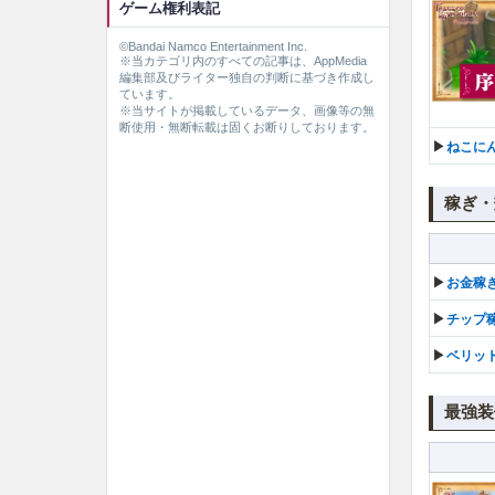
ゲーム権利表記
©Bandai Namco Entertainment Inc.
※当カテゴリ内のすべての記事は、AppMedia
編集部及びライター独自の判断に基づき作成し
ています。
※当サイトが掲載しているデータ、画像等の無
断使用・無断転載は固くお断りしております。
▶︎
ねこに
稼ぎ・
▶︎
お金稼
▶︎
チップ
▶︎
ベリッ
最強装