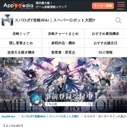
国内最大級！
ライター募集
ゲーム攻略情報メディア
スパロボY攻略Wiki｜スーパーロボット大戦Y
攻略トップ
攻略チャートまとめ
おすすめ最強機体
隠し要素まとめ
参戦作品・機体
おすすめ誕生日
改造引き継ぎ機体
新要素・変更点
DLC情報
AppMedia
スパロボY攻略Wiki｜スーパーロボット大戦Y
キラキラ・ボーダーラインの加入
【スパロボY】