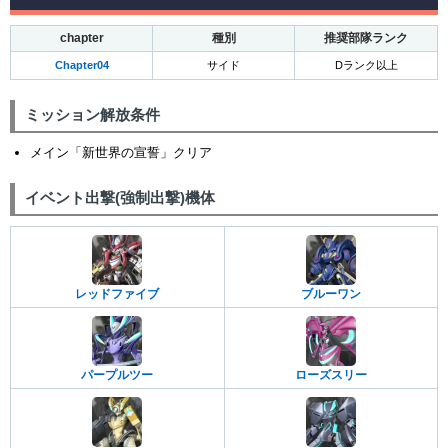
chapter
種別
推奨部隊ランク
Chapter04
サイド
Dランク以上
ミッション解放条件
メイン「新世界の宣誓」クリア
イベント出撃(強制出撃)機体
レッドファイブ
ブルーワン
パープルツー
ローズスリー