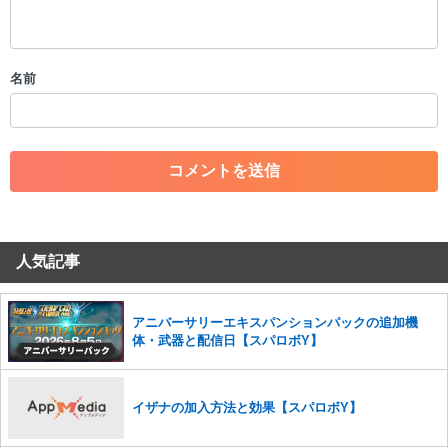
・公序良俗に反する投稿
・スパムなど、記事内容と関係のない投稿
・誰かになりすます行為
・個人情報の投稿や、他者のプライバシーを侵害する投稿
名前
・一度削除された投稿を再び投稿すること
・外部サイトへの誘導や宣伝
・アカウントの売買など金銭が絡む内容の投稿
・各ゲームのネタバレを含む内容の投稿
・その他、管理者が不適切と判断した投稿
コメントの削除につきましては下記フォームより申請をいた
だけますでしょうか。
人気記事
コメントの削除を申請する
※投稿内容を確認後、順次対応さ
せていただきます。ご了承ください。
※一度削除したコメントは復元ができませんのでご注意くだ
アニバーサリーエキスパンションパックの追加機
さい。
体・武器と配信日【スパロボY】
また、過度な利用規約の違反や、弊社に損害の及ぶ内容の書き込みがあ
った場合は、法的措置をとらせていただく場合もございますので、あら
かじめご理解くださいませ。
イザナの加入方法と効果【スパロボY】