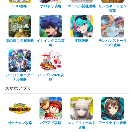
FGO攻略
ホロドリ攻略
マーベル闘魂攻略
リンカネーション
攻略
ほの暮しの庭攻略
イナイレクロス攻
NTE攻略
モンハンストーリ
略
ーズ3攻略
ジージェネエター
パワプロ2026攻
ナル攻略
略
スマホアプリ
ポケチャン攻略
パワアド攻略
エンドフィールド
アークナイツ攻略
攻略