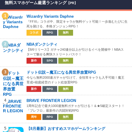
無料スマホゲーム厳選ランキング
【PR】
1
Wizardry Variants Daphne
『FFXI』コラボ中、限定キャラが無料ゲット可能！一歩進むたびに生
死を賭ける、本格ダンジョンRPG！
コラボ
RPG
無料
2
NBAダンクシティ
【8/6リリース】ガチャ240連分以上が引けるイベを開催中！NBAス
ターで魅せる爽快ストリートバスケ！
新作
SPG
無料
3
ドット伝説～魔王になる異世界放置RPG
今なら無料2000連ガチャが引けて、全恒常キャラも入手可能！魔王
育成×箱庭経営のドット絵放置RPG
新作
RPG
無料
4
BRAVE FRONTIER LEGION
1周年記念で最大1000連無料ガチャが引ける！＆★5確定スタート！
「ブレフロ」最新作の共闘対戦RPG
周年
RPG
無料
5
【8月最新】おすすめスマホゲームランキング