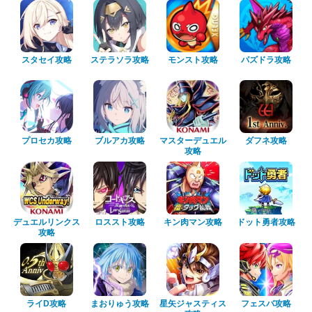
スタセイ攻略
ステラソラ攻略
モンスト攻略
パズドラ攻略
プロセカ攻略
ブルアカ攻略
マスターデュエル
ダフネ攻略
攻略
デュエルリンクス
ロススト攻略
キン肉マン攻略
ドット勇者攻略
攻略
ライD攻略
まおりゅう攻略
星矢ジャスティス
フェスバ攻略