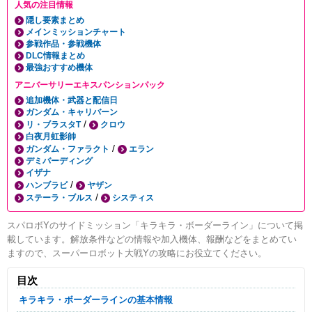
人気の注目情報
隠し要素まとめ
メインミッションチャート
参戦作品・参戦機体
DLC情報まとめ
最強おすすめ機体
アニバーサリーエキスパンションパック
追加機体・武器と配信日
ガンダム・キャリバーン
/
リ・ブラスタT
クロウ
白夜月虹影帥
/
ガンダム・ファラクト
エラン
デミバーディング
イザナ
/
ハンブラビ
ヤザン
/
ステーラ・ブルス
システィス
スパロボYのサイドミッション「キラキラ・ボーダーライン」について掲
載しています。解放条件などの情報や加入機体、報酬などをまとめてい
ますので、スーパーロボット大戦Yの攻略にお役立てください。
目次
キラキラ・ボーダーラインの基本情報