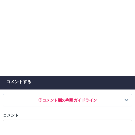
コメントする
コメント欄の利用ガイドライン
コメント
以下の書き込みを禁止とし、場合によってはコメント削除や書き込み制
限を行う可能性がございます。 あらかじめご了承ください。