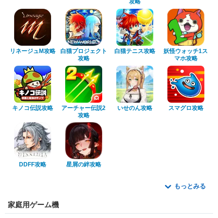
攻略
リネージュM攻略
白猫プロジェクト
白猫テニス攻略
妖怪ウォッチ1ス
攻略
マホ攻略
キノコ伝説攻略
アーチャー伝説2
いせのん攻略
スマグロ攻略
攻略
DDFF攻略
星屑の絆攻略
もっとみる
家庭用ゲーム機