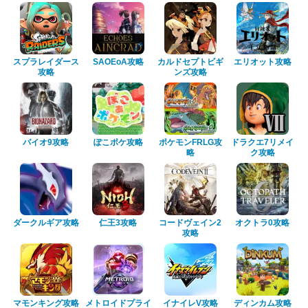
スプラレイダース
SAOEoA攻略
カルドセプトビギ
エリオット攻略
攻略
ンズ攻略
バイオ9攻略
ぽこポケ攻略
ポケモンFRLG攻
ドラクエ7リメイ
略
ク攻略
ダークルギア攻略
仁王3攻略
コードヴェイン2
オクトラ0攻略
攻略
マモンキング攻略
メトロイドプライ
イナイレV攻略
ディンカム攻略