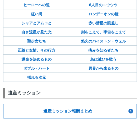
ヒーローへの道
6人目のユウウツ
紅い渦
ロンデニオンの鐘
シャアとアムロと
赤い彗星の眼差し
白き流星が見た光
刻をこえて、宇宙をこえて
聖少女たち
悠久のバイストン・ウェル
正義と友情、その行方
痛みを知る者たち
運命を決めるもの
鳥は滅びを歌う
ダブル・ハート
異界から来るもの
揺れる次元
遺産ミッション
遺産ミッション報酬まとめ