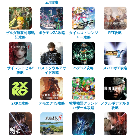
ム4攻略
ゼルダ無双封印戦
ポケモンZA攻略
タイムストレンジ
FFT攻略
記攻略
ャー攻略
サイレントヒルf
ロストソウルアサ
ハデス2攻略
スパロボY攻略
攻略
イド攻略
2XKO攻略
デモエクTS攻略
牧場物語グランド
メタルギアデルタ
バザール攻略
攻略