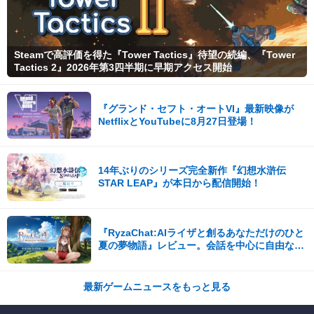
Steamで高評価を得た『Tower Tactics』待望の続編、『Tower
Tactics 2』2026年第3四半期に早期アクセス開始
『グランド・セフト・オートVI』最新映像が
NetflixとYouTubeに8月27日登場！
14年ぶりのシリーズ完全新作『幻想水滸伝
STAR LEAP』が本日から配信開始！
『RyzaChat:AIライザと創るあなただけのひと
夏の夢物語』レビュー。会話を中心に自由な冒
険を進めていくシステムはこれまでにない新鮮
な体験が楽しめる【先行プレイレポート】
最新ゲームニュースをもっと見る