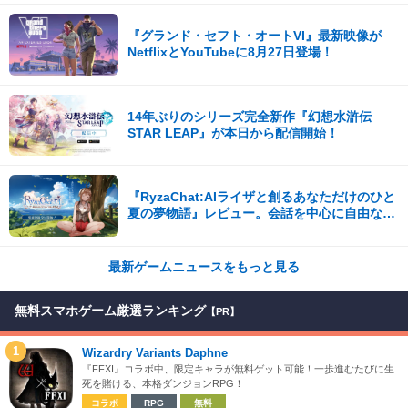
『グランド・セフト・オートVI』最新映像が
NetflixとYouTubeに8月27日登場！
14年ぶりのシリーズ完全新作『幻想水滸伝
STAR LEAP』が本日から配信開始！
『RyzaChat:AIライザと創るあなただけのひと
夏の夢物語』レビュー。会話を中心に自由な冒
険を進めていくシステムはこれまでにない新鮮
な体験が楽しめる【先行プレイレポート】
最新ゲームニュースをもっと見る
無料スマホゲーム厳選ランキング
【PR】
1
Wizardry Variants Daphne
『FFXI』コラボ中、限定キャラが無料ゲット可能！一歩進むたびに生
死を賭ける、本格ダンジョンRPG！
コラボ
RPG
無料