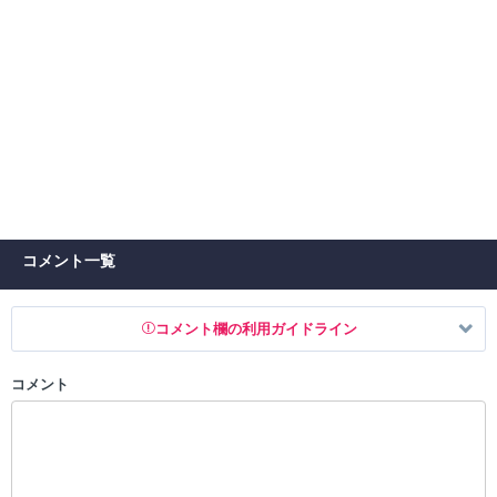
コメント一覧
コメント欄の利用ガイドライン
コメント
以下の書き込みを禁止とし、場合によってはコメント削除や書き込み制
限を行う可能性がございます。 あらかじめご了承ください。
・公序良俗に反する投稿
・スパムなど、記事内容と関係のない投稿