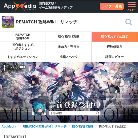
国内最大級！
ライター募集
ゲーム攻略情報メディア
REMATCH 攻略Wiki｜リマッチ
REMATCH
初心者向け攻略
初心者おすすめ設定
攻略TOP
初心者おすすめ
攻め方・守り方
経験値稼ぎ
ポジション
おすすめエディション
推奨スペック
評価レビュー
AppMedia
REMATCH 攻略Wiki｜リマッチ
初心者向け攻略
初心者おすすめ設定
【REMATCH】