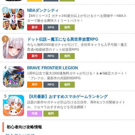
2
NBAダンクシティ
【8/6リリース】ガチャ240連分以上が引けるイベを開催中！NBAス
ターで魅せる爽快ストリートバスケ！
新作
SPG
無料
3
ドット伝説～魔王になる異世界放置RPG
今なら無料2000連ガチャが引けて、全恒常キャラも入手可能！魔王
育成×箱庭経営のドット絵放置RPG
新作
RPG
無料
4
BRAVE FRONTIER LEGION
1周年記念で最大1000連無料ガチャが引ける！＆★5確定スタート！
「ブレフロ」最新作の共闘対戦RPG
周年
RPG
無料
5
【8月最新】おすすめスマホゲームランキング
話題の新作やガチャが沢山引ける注目作、周年&コラボ開催タイト
ル、リセマラおすすめなどを完全網羅！
特集
無料
初心者向け攻略情報