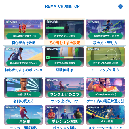
REMATCH 攻略TOP
初心者向け攻略
初心者おすすめ設定
攻め方・守り方
初心者おすすめポジショ
経験値稼ぎ
ミニマップの見方
ン
名前の変え方
ランク上げのコツ
ゲーム内の意思疎通方法
サッカー用語解説
ポジション解説
スタミナでできること