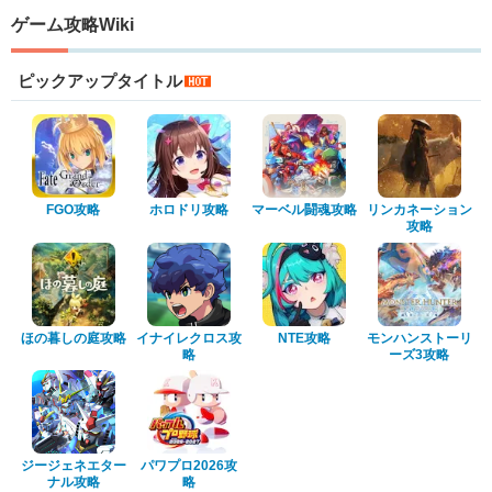
ゲーム攻略Wiki
ピックアップタイトル
FGO攻略
ホロドリ攻略
マーベル闘魂攻略
リンカネーション
攻略
ほの暮しの庭攻略
イナイレクロス攻
NTE攻略
モンハンストーリ
略
ーズ3攻略
ジージェネエター
パワプロ2026攻
ナル攻略
略