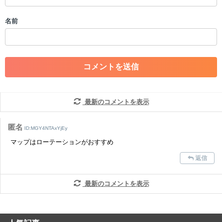
・誰かになりすます行為
・個人情報の投稿や、他者のプライバシーを侵害する投稿
名前
・一度削除された投稿を再び投稿すること
・外部サイトへの誘導や宣伝
・アカウントの売買など金銭が絡む内容の投稿
・各ゲームのネタバレを含む内容の投稿
・その他、管理者が不適切と判断した投稿
コメントの削除につきましては下記フォームより申請をいた
だけますでしょうか。
最新のコメントを表示
コメントの削除を申請する
※投稿内容を確認後、順次対応さ
せていただきます。ご了承ください。
匿名
ID:MGY4NTAxYjEy
※一度削除したコメントは復元ができませんのでご注意くだ
マップはローテーションがおすすめ
さい。
返信
また、過度な利用規約の違反や、弊社に損害の及ぶ内容の書き込みがあ
った場合は、法的措置をとらせていただく場合もございますので、あら
かじめご理解くださいませ。
最新のコメントを表示