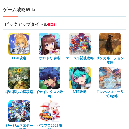
ゲーム攻略Wiki
ピックアップタイトル
FGO攻略
ホロドリ攻略
マーベル闘魂攻略
リンカネーション
攻略
ほの暮しの庭攻略
イナイレクロス攻
NTE攻略
モンハンストーリ
略
ーズ3攻略
ジージェネエター
パワプロ2026攻