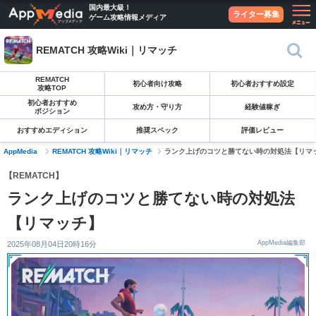
国内最大級！
ライター募集
ゲーム攻略情報メディア
REMATCH 攻略Wiki｜リマッチ
REMATCH
初心者向け攻略
初心者おすすめ設定
攻略TOP
初心者おすすめ
攻め方・守り方
経験値稼ぎ
ポジション
おすすめエディション
推奨スペック
評価レビュー
AppMedia
REMATCH 攻略Wiki｜リマッチ
ランク上げのコツと勝てない時の対処法【リマ
【REMATCH】
ランク上げのコツと勝てない時の対処法
【リマッチ】
AppMedia編集部
2025年08月04日20時16分