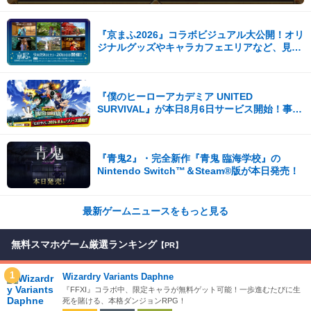
『京まふ2026』コラボビジュアル大公開！オリ
ジナルグッズやキャラカフェエリアなど、見ど
ころ満載！！
『僕のヒーローアカデミア UNITED
SURVIVAL』が本日8月6日サービス開始！事前
登録者数100万を突破！
『青鬼2』・完全新作『青鬼 臨海学校』の
Nintendo Switch™＆Steam®版が本日発売！
最新ゲームニュースをもっと見る
無料スマホゲーム厳選ランキング
【PR】
1
Wizardry Variants Daphne
『FFXI』コラボ中、限定キャラが無料ゲット可能！一歩進むたびに生
死を賭ける、本格ダンジョンRPG！