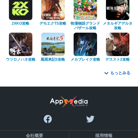
2XKO攻略
デモエクTS攻略
牧場物語グランド
メタルギアデルタ
バザール攻略
攻略
ウツロノハネ攻略
風雨来記5攻略
メカブレイク攻略
デススト2攻略
もっとみる
会社概要
採用情報