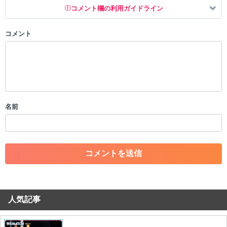
コメント欄の利用ガイドライン
コメント
以下の書き込みを禁止とし、場合によってはコメント削除や書き込み制
限を行う可能性がございます。 あらかじめご了承ください。
・公序良俗に反する投稿
・スパムなど、記事内容と関係のない投稿
・誰かになりすます行為
・個人情報の投稿や、他者のプライバシーを侵害する投稿
名前
・一度削除された投稿を再び投稿すること
・外部サイトへの誘導や宣伝
・アカウントの売買など金銭が絡む内容の投稿
・各ゲームのネタバレを含む内容の投稿
・その他、管理者が不適切と判断した投稿
コメントの削除につきましては下記フォームより申請をいた
だけますでしょうか。
人気記事
コメントの削除を申請する
※投稿内容を確認後、順次対応さ
せていただきます。ご了承ください。
※一度削除したコメントは復元ができませんのでご注意くだ