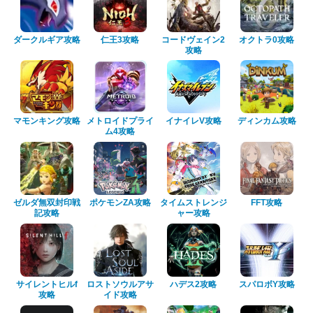
ダークルギア攻略
仁王3攻略
コードヴェイン2
オクトラ0攻略
攻略
マモンキング攻略
メトロイドプライ
イナイレV攻略
ディンカム攻略
ム4攻略
ゼルダ無双封印戦
ポケモンZA攻略
タイムストレンジ
FFT攻略
記攻略
ャー攻略
サイレントヒルf
ロストソウルアサ
ハデス2攻略
スパロボY攻略
攻略
イド攻略