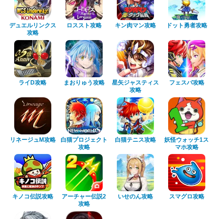
デュエルリンクス
ロススト攻略
キン肉マン攻略
ドット勇者攻略
攻略
ライD攻略
まおりゅう攻略
星矢ジャスティス
フェスバ攻略
攻略
リネージュM攻略
白猫プロジェクト
白猫テニス攻略
妖怪ウォッチ1ス
攻略
マホ攻略
キノコ伝説攻略
アーチャー伝説2
いせのん攻略
スマグロ攻略
攻略