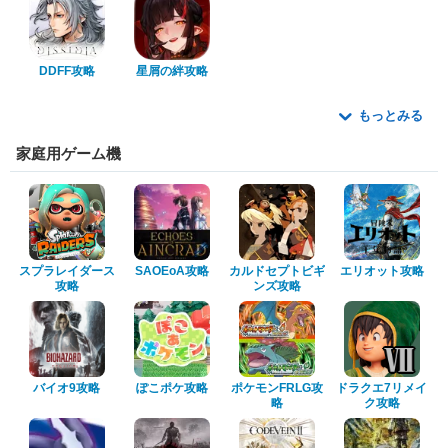
DDFF攻略
星屑の絆攻略
もっとみる
家庭用ゲーム機
スプラレイダース
SAOEoA攻略
カルドセプトビギ
エリオット攻略
攻略
ンズ攻略
バイオ9攻略
ぽこポケ攻略
ポケモンFRLG攻
ドラクエ7リメイ
略
ク攻略