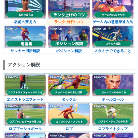
名前の変え方
ランク上げのコツ
ゲーム内の意思疎通方法
サッカー用語解説
ポジション解説
スタミナでできること
アクション解説
エクストラエフォート
タックル
ボールコール
ロブプッシュボール
ロブ
ロブライトタップ