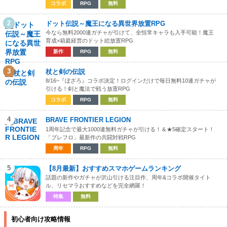
コラボ
RPG
無料
2
ドット伝説～魔王になる異世界放置RPG
今なら無料2000連ガチャが引けて、全恒常キャラも入手可能！魔王
育成×箱庭経営のドット絵放置RPG
新作
RPG
無料
3
杖と剣の伝説
8/16~『ぼざろ』コラボ決定！ログインだけで毎日無料10連ガチャが
引ける！剣と魔法で戦う放置RPG
コラボ
RPG
無料
4
BRAVE FRONTIER LEGION
1周年記念で最大1000連無料ガチャが引ける！＆★5確定スタート！
「ブレフロ」最新作の共闘対戦RPG
周年
RPG
無料
5
【8月最新】おすすめスマホゲームランキング
話題の新作やガチャが沢山引ける注目作、周年&コラボ開催タイト
ル、リセマラおすすめなどを完全網羅！
特集
無料
初心者向け攻略情報